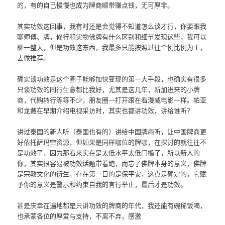
的，有的自己慢慢也成为牌商顺带赚点钱，无可厚非。
其实功效这回事，我有时还是会觉得不知道怎么谈才行，你要跟我
聊师傅、牌，修行和实物佛牌有什么区别和细节发现这些，我可以
聊一整天，但是功效这东西，我最多只能按照过往个例比例为主，
去做推荐。
确实谈功效是这个圈子能够加快变现的第一大手段，也确实有很多
只谈功效的同行生意都比我好，尤其是这几年，新加进来的小牌
商，代购转行等等不少，朋友圈一打开跟在看漫威电影一样。帕亚
和龙戴在早期介绍电视采访时，其实也都讲功效，讲给谁听？
讲过泰国的新人听（泰国也有的）讲给中国牌商听，让中国牌商更
好依托萨玛空资源，但如果是同样咖位的牌咖，在探讨的就往往不
是功效了，因为那看来实在是太低水平太低门槛了，所以新人的
你，其实很容易被功效话题带着跑，而忘了佛牌本身的意义，佛牌
是宗教文化的衍生，存在第一目的是保平安，这点是确定的，它赋
予你的意义是警示和约束自我的言行举止，最后才是功效。
甚是庆幸在遍地都是只讲功效的牌商的年代，我还能有碗稀饭喝，
也承蒙各位的厚爱与支持，不离不弃，感激