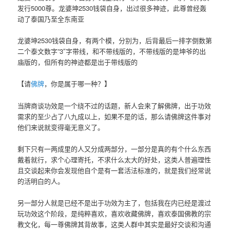
发行5000尊。龙婆坤2530钱袋自身，出过很多神迹，此尊曾经轰
动了泰国乃至全东南亚
龙婆坤2530钱袋自身，有两个模，分别为，后背最后一排字倒数第
二个泰文数字”3″字带线，和不带线版的，不带线版的是坤爷的出
庙版的，但所有的神迹都是出于带线版的
【请
佛牌
，你是属于哪一种？】
当牌商谈功效是一个绕不过的话题，新人会来了解佛牌，出于功效
需求的至少占了八九成以上，如果不是的话，那么请佛牌这件事对
他们来说就变得毫无意义了。
剩下只有一两成里的人又分成两部分，一部分是真的有个什么东西
戴着就行，求个心理寄托，不求什么太大的好处，这类人普遍理性
且交谈起来你会发现他自个是有一套活法标准的，就是我们经常说
的活明白的人。
另一部分人就是已经不是出于功效为主了，包括我在内已经是渡过
玩功效这个阶段，是纯粹喜欢，喜欢收藏佛牌，喜欢泰国佛教的宗
教文化，每一尊佛牌其背故事，这类人群中其实是最好交谈和沟通