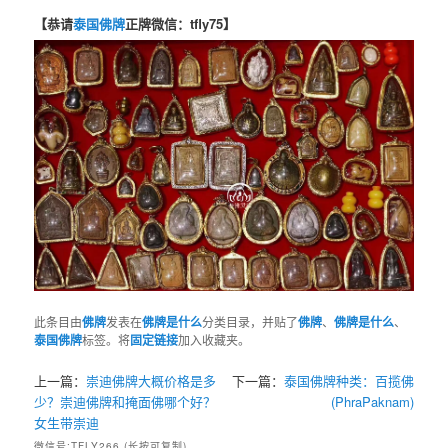
【恭请
泰国佛牌
正牌微信：tfly75】
此条目由
佛牌
发表在
佛牌是什么
分类目录，并贴了
佛牌
、
佛牌是什么
、
泰国佛牌
标签。将
固定链接
加入收藏夹。
上一篇：
崇迪佛牌大概价格是多
下一篇：
泰国佛牌种类：百揽佛
少？崇迪佛牌和掩面佛哪个好？
(PhraPaknam)
女生带崇迪
微信号:TFLY266 (长按可复制)