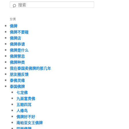
搜
索
分类
佛牌
佛牌不要碰
佛牌店
佛牌恭请
佛牌是什么
佛牌禁忌
佛牌种类
我在泰国卖佛牌的那几年
朋友圈反馈
泰佛灵缘
泰国佛牌
七龙佛
九面富贵佛
五眼四耳
人缘鸟
佛牌好不好
南帕亚女王佛牌
四面佛牌