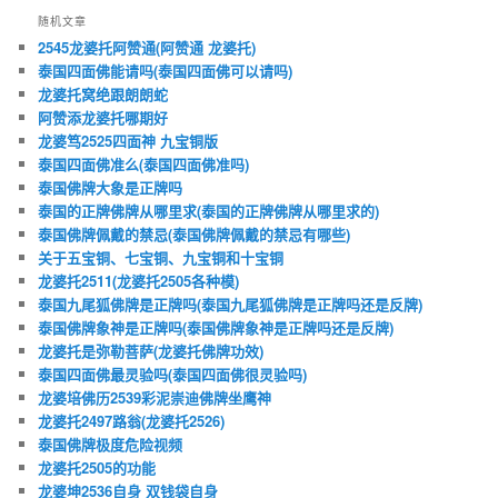
随机文章
2545龙婆托阿赞通(阿赞通 龙婆托)
泰国四面佛能请吗(泰国四面佛可以请吗)
龙婆托窝绝跟朗朗蛇
阿赞添龙婆托哪期好
龙婆笃2525四面神 九宝铜版
泰国四面佛准么(泰国四面佛准吗)
泰国佛牌大象是正牌吗
泰国的正牌佛牌从哪里求(泰国的正牌佛牌从哪里求的)
泰国佛牌佩戴的禁忌(泰国佛牌佩戴的禁忌有哪些)
关于五宝铜、七宝铜、九宝铜和十宝铜
龙婆托2511(龙婆托2505各种模)
泰国九尾狐佛牌是正牌吗(泰国九尾狐佛牌是正牌吗还是反牌)
泰国佛牌象神是正牌吗(泰国佛牌象神是正牌吗还是反牌)
龙婆托是弥勒菩萨(龙婆托佛牌功效)
泰国四面佛最灵验吗(泰国四面佛很灵验吗)
龙婆培佛历2539彩泥崇迪佛牌坐鹰神
龙婆托2497路翁(龙婆托2526)
泰国佛牌极度危险视频
龙婆托2505的功能
龙婆坤2536自身 双钱袋自身