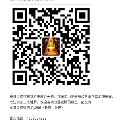
泰佛灵缘师兄常驻泰国近十载，拜访深山高僧结缘各类正常老牌出庙，
专注泰国正宗佛牌，欢迎喜欢收藏老牌的缘主一起交流
泰佛灵缘微信:tfly266（长按可复制）
官方热线：4008067238