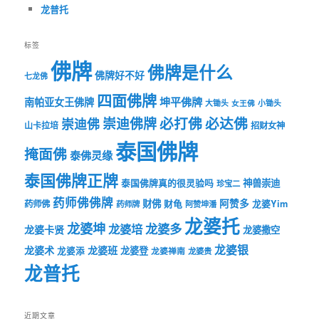
龙普托
标签
佛牌
佛牌是什么
佛牌好不好
七龙佛
四面佛牌
坤平佛牌
南帕亚女王佛牌
大锄头
女王佛
小锄头
必打佛
必达佛
崇迪佛牌
崇迪佛
山卡拉培
招财女神
泰国佛牌
掩面佛
泰佛灵缘
泰国佛牌正牌
神兽崇迪
泰国佛牌真的很灵验吗
珍宝二
药师佛佛牌
财佛
阿赞多
药师佛
财龟
龙婆Yim
药师牌
阿赞坤潘
龙婆托
龙婆坤
龙婆多
龙婆培
龙婆卡贤
龙婆撒空
龙婆银
龙婆术
龙婆班
龙婆登
龙婆添
龙婆禅南
龙婆贵
龙普托
近期文章