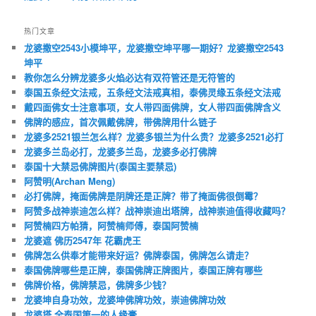
热门文章
龙婆撒空2543小模坤平，龙婆撒空坤平哪一期好？龙婆撒空2543
坤平
教你怎么分辨龙婆多火焰必达有双符管还是无符管的
泰国五条经文法戒，五条经文法戒真相，泰佛灵缘五条经文法戒
戴四面佛女士注意事项，女人带四面佛牌，女人带四面佛牌含义
佛牌的感应，首次佩戴佛牌，带佛牌用什么链子
龙婆多2521银兰怎么样？龙婆多银兰为什么贵？龙婆多2521必打
龙婆多兰岛必打，龙婆多兰岛，龙婆多必打佛牌
泰国十大禁忌佛牌图片(泰国主要禁忌)
阿赞明(Archan Meng)
必打佛牌，掩面佛牌是阴牌还是正牌？带了掩面佛很倒霉？
阿赞多战神崇迪怎么样？战神崇迪出塔牌，战神崇迪值得收藏吗？
阿赞楠四方帕猜，阿赞楠师傅，泰国阿赞楠
龙婆遮 佛历2547年 花霸虎王
佛牌怎么供奉才能带来好运？佛牌泰国，佛牌怎么请走？
泰国佛牌哪些是正牌，泰国佛牌正牌图片，泰国正牌有哪些
佛牌价格，佛牌禁忌，佛牌多少钱？
龙婆坤自身功效，龙婆坤佛牌功效，崇迪佛牌功效
龙婆塔 全泰国第一的人缘膏