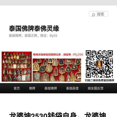
跳
至
搜
主
索
内
泰国佛牌泰佛灵缘
容
泰国佛牌，泰国正牌，微信：tfly03
区
域
主
首页
佛牌
泰国佛牌
泰国高僧
朋友圈反馈
页
龙婆坤2530钱袋自身，龙婆坤