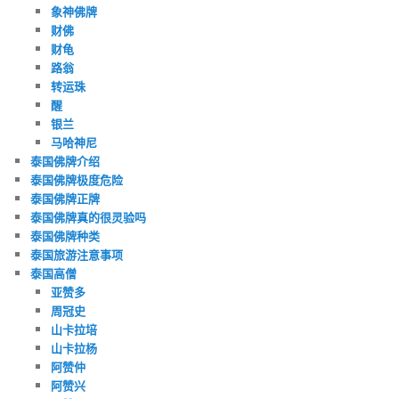
象神佛牌
财佛
财龟
路翁
转运珠
醒
银兰
马哈神尼
泰国佛牌介绍
泰国佛牌极度危险
泰国佛牌正牌
泰国佛牌真的很灵验吗
泰国佛牌种类
泰国旅游注意事项
泰国高僧
亚赞多
周冠史
山卡拉培
山卡拉杨
阿赞仲
阿赞兴