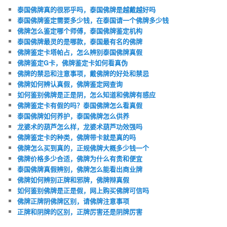
泰国佛牌真的很邪乎吗，泰国佛牌是越戴越好吗
泰国佛牌鉴定需要多少钱，在泰国请一个佛牌多少钱
佛牌怎么鉴定哪个师傅，泰国佛牌鉴定机构
泰国佛牌最灵的是哪款，泰国最有名的佛牌
佛牌鉴定卡塔帕占，怎么辨别泰国佛牌真假
佛牌鉴定G卡，佛牌鉴定卡如何看真伪
佛牌的禁忌和注意事项，戴佛牌的好处和禁忌
佛牌如何辨认真假，佛牌鉴定网查询
如何鉴别佛牌是正是阴，怎么知道和佛牌有感应
佛牌鉴定卡有假的吗？泰国佛牌怎么看真假
泰国佛牌如何养护，泰国佛牌怎么供养
龙婆术的葫芦怎么样，龙婆术葫芦功效强吗
佛牌鉴定卡的种类，佛牌带卡就是真的吗
佛牌怎么买到真的，正规佛牌大概多少钱一个
佛牌价格多少合适，佛牌为什么有贵和便宜
泰国佛牌真假辨别，佛牌怎么能看出商业牌
佛牌如何辨别正牌和邪牌，佛牌辩真假
如何鉴别佛牌是正是假，网上购买佛牌可信吗
佛牌正牌阴佛牌区别，请佛牌注意事项
正牌和阴牌的区别，正牌厉害还是阴牌厉害