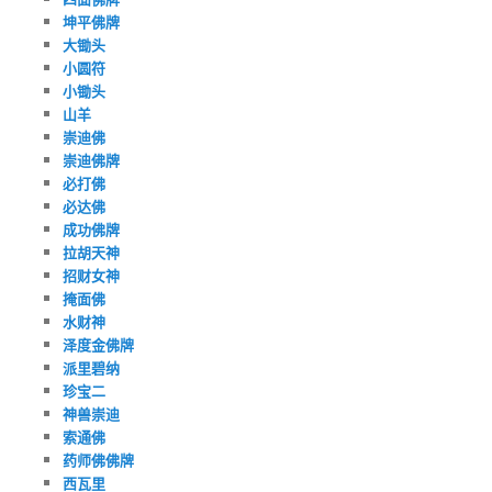
坤平佛牌
大锄头
小圆符
小锄头
山羊
崇迪佛
崇迪佛牌
必打佛
必达佛
成功佛牌
拉胡天神
招财女神
掩面佛
水财神
泽度金佛牌
派里碧纳
珍宝二
神兽崇迪
索通佛
药师佛佛牌
西瓦里