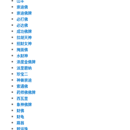
山羊
崇迪佛
崇迪佛牌
必打佛
必达佛
成功佛牌
拉胡天神
招财女神
掩面佛
水财神
泽度金佛牌
派里碧纳
珍宝二
神兽崇迪
索通佛
药师佛佛牌
西瓦里
象神佛牌
财佛
财龟
路翁
转运珠