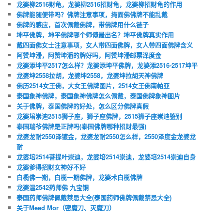
龙婆柳2516财龟，龙婆柳2516招财龟，龙婆柳招财龟的作用
佛牌能随便带吗？佛牌注意事项，掩面佛佛牌不能乱戴
佛牌的感应，首次佩戴佛牌，带佛牌用什么链子
坤平佛牌，坤平佛牌哪个师傅最出名？坤平佛牌真实作用
戴四面佛女士注意事项，女人带四面佛牌，女人带四面佛牌含义
阿赞坤潘，阿赞坤潘的牌好吗，阿赞坤潘邮票泽度金
龙婆添坤平2517怎么样？龙婆添坤平佛牌，龙婆添2516-2517坤平
龙婆坤2558拉胡，龙婆坤2558，龙婆坤拉胡天神佛牌
佛历2514女王佛，大女王佛牌图片，2514女王佛南帕亚
泰国象神佛牌，泰国象神佛牌怎么佩戴，泰国佛牌象神图片
关于佛牌，泰国佛牌的好处，怎么区分佛牌真假
龙婆培崇迪2515狮子座，狮子座佛牌，2515狮子座崇迪鉴别
泰国瑞爷佛牌是正牌吗(泰国佛牌哪种招财最强)
龙婆龙耐2550泽镀金，龙婆龙耐2550怎么样，2550泽度金龙婆龙
耐
龙婆培2514菩提叶崇迪，龙婆培2514崇迪，龙婆培2514崇迪自身
龙婆爹得招财女神好不好
白榄佛一期，白榄一期佛牌，龙婆术白榄佛牌
龙婆温2542药师佛 九宝铜
泰国药师佛牌佩戴禁忌大全(泰国药师佛牌佩戴禁忌大全)
关于Meed Mor（密魔刀、灭魔刀）