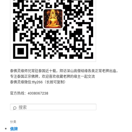
泰佛灵缘师兄常驻泰国近十载，拜访深山高僧结缘各类正常老牌出庙，
专注泰国正宗佛牌，欢迎喜欢收藏老牌的缘主一起交流
泰佛灵缘微信:tfly266（长按可复制）
官方热线：4008067238
搜
索
分类
佛牌