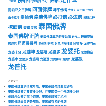
佛牌好不好
七龙佛
四面佛牌
坤平佛牌
南帕亚女王佛牌
大锄头
女王佛
小锄头
必打佛
必达佛
崇迪佛牌
崇迪佛
山卡拉培
招财女神
泰国佛牌
掩面佛
泰佛灵缘
泰国佛牌正牌
神兽崇迪
泰国佛牌真的很灵验吗
珍宝二
药师佛佛牌
财佛
阿赞多
药师佛
财龟
龙婆Yim
药师牌
阿赞坤潘
龙婆托
龙婆坤
龙婆多
龙婆培
龙婆卡贤
龙婆撒空
龙婆银
龙婆术
龙婆班
龙婆登
龙婆添
龙婆禅南
龙婆贵
龙普托
近期文章
泰国佛牌真的很邪乎吗，泰国佛牌是越戴越好吗
泰国佛牌鉴定需要多少钱，在泰国请一个佛牌多少钱
佛牌怎么鉴定哪个师傅，泰国佛牌鉴定机构
泰国佛牌最灵的是哪款，泰国最有名的佛牌