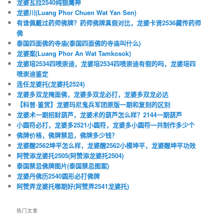
龙婆瓦拉2540纯银鹰神
龙婆川(Luang Phor Chuen Wat Yan Sen)
有谁佩戴过药师佛牌？药师佛牌真假对比，龙婆卡贤2536藏传药师
佛
泰国四面佛的寺庙(泰国四面佛的寺庙叫什么)
龙婆案(Luang Phor An Wat Tamkosok)
龙婆培2534四喷崇迪，龙婆培2534四喷崇迪有假的吗，龙婆培四
喷崇迪鉴定
连任龙婆托(龙婆托2524)
龙婆多双龙掩面佛，龙婆多双龙必打，龙婆多双龙必达
【科普·鉴赏】龙婆玛尼鬼兵军团原版一期和复刻的区别
龙婆术一期招财葫芦，龙婆术的葫芦怎么样？2144一期葫芦
小圆符必打，龙婆多2521小圆符，龙婆多小圆符一共制作多少个
佛牌价格，佛牌禁忌，佛牌多少钱？
龙婆醒2562坤平怎么样，龙婆醒2562小模坤平，龙婆醒坤平功效
阿赞添龙婆托2505(阿赞添龙婆托2504)
泰国禁忌佛牌图片(泰国禁忌图案)
龙婆丹佛历2540圆形必打佛牌
阿赞弄龙婆托哪期好(阿赞弄2541龙婆托)
热门文章