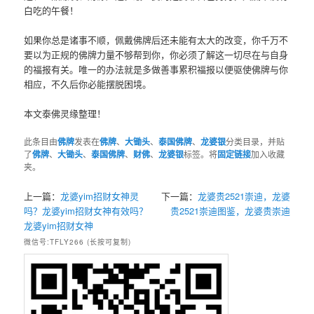
白吃的午餐！
如果你总是诸事不顺，佩戴佛牌后还未能有太大的改变，你千万不
要以为正规的佛牌力量不够帮到你，你必须了解这一切尽在与自身
的福报有关。唯一的办法就是多做善事累积福报以便驱使佛牌与你
相应，不久后你必能摆脱困境。
本文泰佛灵缘整理！
此条目由
佛牌
发表在
佛牌
、
大锄头
、
泰国佛牌
、
龙婆银
分类目录，并贴
了
佛牌
、
大锄头
、
泰国佛牌
、
财佛
、
龙婆银
标签。将
固定链接
加入收藏
夹。
上一篇：
龙婆yim招财女神灵
下一篇：
龙婆贵2521崇迪，龙婆
吗？龙婆yim招财女神有效吗？
贵2521崇迪图鉴，龙婆贵崇迪
龙婆yim招财女神
微信号:TFLY266 (长按可复制)