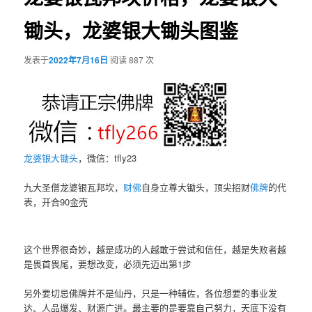
锄头，龙婆银大锄头图鉴
发表于
2022年7月16日
阅读 887 次
龙婆银
大锄头
，微信：tfly23
九大圣僧龙婆银瓦邦坎，
财佛
自身立尊大锄头，顶尖招财
佛牌
的代
表，开合90金壳
这个世界很奇妙，越是成功的人越敢于尝试和信任，越是失败者越
是畏首畏尾，要想改变，必须先迈出第1步
另外要切忌佛牌并不是仙丹，只是一种辅佐，各位想要的事业发
达、人品爆发、财源广进。最主要的是要靠自己努力，天底下没有