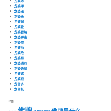
龙婆术
龙婆添
龙婆温
龙婆班
龙婆瑞
龙婆登
龙婆碧纳
龙婆禅南
龙婆空
龙婆纳
龙婆绝
龙婆蜀
龙婆通丹
龙婆通蜀
龙婆遮
龙婆银
龙普多
龙普托
标签
佛牌
佛牌是什么