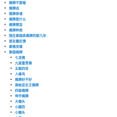
佛牌不要碰
佛牌店
佛牌恭请
佛牌是什么
佛牌禁忌
佛牌种类
我在泰国卖佛牌的那几年
朋友圈反馈
泰佛灵缘
泰国佛牌
七龙佛
九面富贵佛
五眼四耳
人缘鸟
佛牌好不好
南帕亚女王佛牌
四面佛牌
坤平佛牌
大锄头
小圆符
小锄头