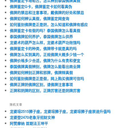
佛牌鉴定卡塔帕占，怎么辨别泰国佛牌真假
佛牌鉴定G卡，佛牌鉴定卡如何看真伪
佛牌的禁忌和注意事项，戴佛牌的好处和禁忌
佛牌如何辨认真假，佛牌鉴定网查询
如何鉴别佛牌是正是阴，怎么知道和佛牌有感应
佛牌鉴定卡有假的吗？泰国佛牌怎么看真假
泰国佛牌如何养护，泰国佛牌怎么供养
龙婆术的葫芦怎么样，龙婆术葫芦功效强吗
佛牌鉴定卡的种类，佛牌带卡就是真的吗
佛牌怎么买到真的，正规佛牌大概多少钱一个
佛牌价格多少合适，佛牌为什么有贵和便宜
泰国佛牌真假辨别，佛牌怎么能看出商业牌
佛牌如何辨别正牌和邪牌，佛牌辩真假
如何鉴别佛牌是正是假，网上购买佛牌可信吗
佛牌正牌阴佛牌区别，请佛牌注意事项
正牌和阴牌的区别，正牌厉害还是阴牌厉害
随机文章
龙婆培2515狮子座，龙婆培狮子座，龙婆培狮子座崇迪升值吗
龙婆登2470老象牙招财女神
阿赞摩纳 首期法王坤平