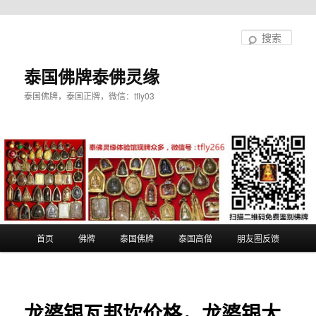
跳
至
搜
主
索
内
泰国佛牌泰佛灵缘
容
泰国佛牌，泰国正牌，微信：tfly03
区
域
主
首页
佛牌
泰国佛牌
泰国高僧
朋友圈反馈
页
龙婆银瓦邦坎价格，龙婆银大