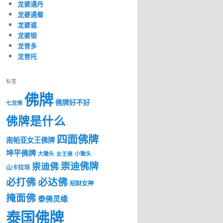
龙婆通丹
龙婆通蜀
龙婆遮
龙婆银
龙普多
龙普托
标签
佛牌
佛牌好不好
七龙佛
佛牌是什么
四面佛牌
南帕亚女王佛牌
坤平佛牌
大锄头
女王佛
小锄头
崇迪佛牌
崇迪佛
山卡拉培
必打佛
必达佛
招财女神
掩面佛
泰佛灵缘
泰国佛牌