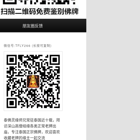
朋友圈反馈
微信号:TFLY266 (长按可复制)
泰佛灵缘师兄常驻泰国近十载，拜
访深山高僧结缘各类正常老牌出
庙，专注泰国正宗佛牌，欢迎喜欢
收藏老牌的缘主一起交流