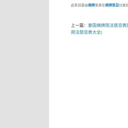
此条目是由
佛牌
发表在
佛牌禁忌
分类
上一篇：
泰国佛牌用法禁忌表
用法禁忌表大全)