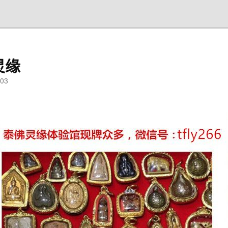
灵缘
03