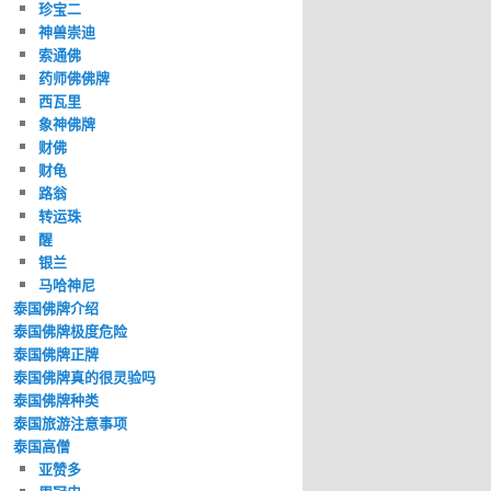
珍宝二
神兽崇迪
索通佛
药师佛佛牌
西瓦里
象神佛牌
财佛
财龟
路翁
转运珠
醒
银兰
马哈神尼
泰国佛牌介绍
泰国佛牌极度危险
泰国佛牌正牌
泰国佛牌真的很灵验吗
泰国佛牌种类
泰国旅游注意事项
泰国高僧
亚赞多