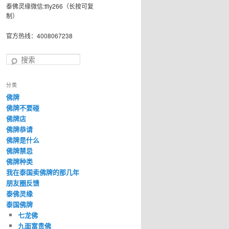
泰佛灵缘微信:tfly266（长按可复
制）
官方热线：4008067238
搜
索
分类
佛牌
佛牌不要碰
佛牌店
佛牌恭请
佛牌是什么
佛牌禁忌
佛牌种类
我在泰国卖佛牌的那几年
朋友圈反馈
泰佛灵缘
泰国佛牌
七龙佛
九面富贵佛