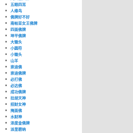
五眼四耳
人缘鸟
佛牌好不好
南帕亚女王佛牌
四面佛牌
坤平佛牌
大锄头
小圆符
小锄头
山羊
崇迪佛
崇迪佛牌
必打佛
必达佛
成功佛牌
拉胡天神
招财女神
掩面佛
水财神
泽度金佛牌
派里碧纳