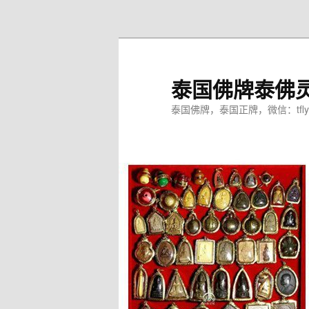
跳
至
主
内
泰国佛牌泰佛
容
区
泰国佛牌，泰国正牌，微信：tfly
域