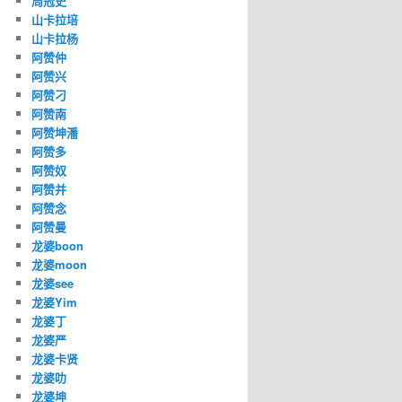
周冠史
山卡拉培
山卡拉杨
阿赞仲
阿赞兴
阿赞刁
阿赞南
阿赞坤潘
阿赞多
阿赞奴
阿赞并
阿赞念
阿赞曼
龙婆boon
龙婆moon
龙婆see
龙婆Yim
龙婆丁
龙婆严
龙婆卡贤
龙婆叻
龙婆坤