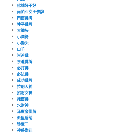
佛牌好不好
南帕亚女王佛牌
四面佛牌
坤平佛牌
大锄头
小圆符
小锄头
山羊
崇迪佛
崇迪佛牌
必打佛
必达佛
成功佛牌
拉胡天神
招财女神
掩面佛
水财神
泽度金佛牌
派里碧纳
珍宝二
神兽崇迪