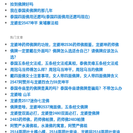
捡到佛牌好吗
我在泰国卖佛牌的那几年
泰国四面佛用还愿吗(泰国四面佛用还愿吗现在)
龙婆宏2547坤平 柬埔寨法相
热门文章
龙婆坤药师佛牌的功效，龙婆坤2536药师佛图鉴，龙婆坤药师佛
佛牌一定要戴在外面吗？佛牌怎么选适合自己？请佛牌应该怎么
选？
泰国五条经文法戒，五条经文法戒真相，泰佛灵缘五条经文法戒
周冠乌当师傅怎么样？周冠乌当坤平，周冠乌当的佛牌
戴四面佛女士注意事项，女人带四面佛牌，女人带四面佛牌含义
2547阿赞并与龙婆烈合力59灵坤平
泰国寺庙里的佛牌是真的吗？泰国寺庙请佛牌是骗局？不带怎么办
龙婆暗 山羊
龙婆贵2517迷你七龙佛
佛牌是啥，龙婆坤2537掩面佛，五条经文佛牌
龙婆登双面必打，龙婆登2480双面必打，龙婆登佛牌
2483药师佛，药师佛帕猜，药师佛2483帕猜
阿赞严水滴佛祖，水滴佛的寓意，阿赞严佛祖
2514菩提叶大模小模，2514菩提叶崇迪，龙婆培2514菩提叶崇迪