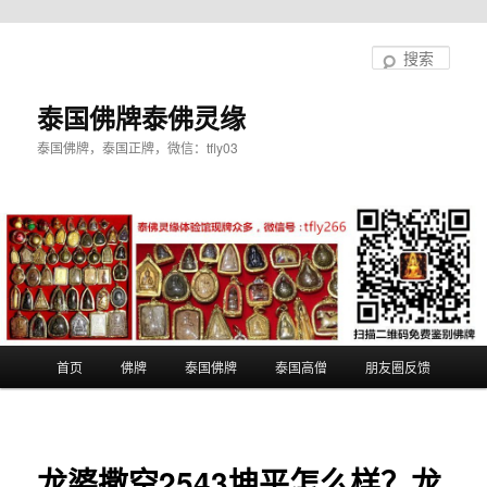
跳
至
搜
主
索
内
泰国佛牌泰佛灵缘
容
泰国佛牌，泰国正牌，微信：tfly03
区
域
主
首页
佛牌
泰国佛牌
泰国高僧
朋友圈反馈
页
龙婆撒空2543坤平怎么样？龙