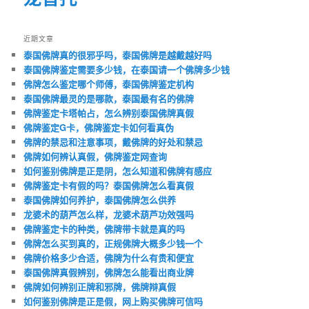
近期文章
泰国佛牌真的很邪乎吗，泰国佛牌是越戴越好吗
泰国佛牌鉴定需要多少钱，在泰国请一个佛牌多少钱
佛牌怎么鉴定哪个师傅，泰国佛牌鉴定机构
泰国佛牌最灵的是哪款，泰国最有名的佛牌
佛牌鉴定卡塔帕占，怎么辨别泰国佛牌真假
佛牌鉴定G卡，佛牌鉴定卡如何看真伪
佛牌的禁忌和注意事项，戴佛牌的好处和禁忌
佛牌如何辨认真假，佛牌鉴定网查询
如何鉴别佛牌是正是阴，怎么知道和佛牌有感应
佛牌鉴定卡有假的吗？泰国佛牌怎么看真假
泰国佛牌如何养护，泰国佛牌怎么供养
龙婆术的葫芦怎么样，龙婆术葫芦功效强吗
佛牌鉴定卡的种类，佛牌带卡就是真的吗
佛牌怎么买到真的，正规佛牌大概多少钱一个
佛牌价格多少合适，佛牌为什么有贵和便宜
泰国佛牌真假辨别，佛牌怎么能看出商业牌
佛牌如何辨别正牌和邪牌，佛牌辩真假
如何鉴别佛牌是正是假，网上购买佛牌可信吗