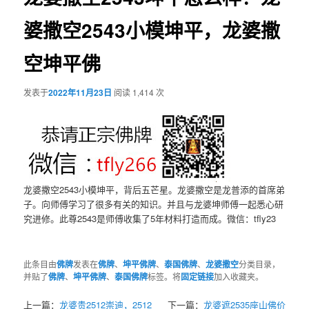
婆撒空2543小模坤平，龙婆撒
空坤平佛
发表于
2022年11月23日
阅读 1,414 次
龙婆撒空2543小模坤平，背后五芒星。龙婆撒空是龙普添的首席弟
子。向师傅学习了很多有关的知识。并且与龙婆坤师傅一起悉心研
究进修。此尊2543是师傅收集了5年材料打造而成。微信：tfly23
此条目由
佛牌
发表在
佛牌
、
坤平佛牌
、
泰国佛牌
、
龙婆撒空
分类目录，
并贴了
佛牌
、
坤平佛牌
、
泰国佛牌
标签。将
固定链接
加入收藏夹。
上一篇：
龙婆贵2512崇迪，2512
下一篇：
龙婆遮2535座山佛价