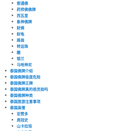
索通佛
药师佛佛牌
西瓦里
象神佛牌
财佛
财龟
路翁
转运珠
醒
银兰
马哈神尼
泰国佛牌介绍
泰国佛牌极度危险
泰国佛牌正牌
泰国佛牌真的很灵验吗
泰国佛牌种类
泰国旅游注意事项
泰国高僧
亚赞多
周冠史
山卡拉培