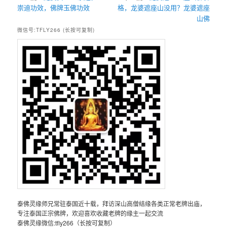
崇迪功效，佛牌玉佛功效
格，龙婆遮座山没用？龙婆遮座
山佛
微信号:TFLY266 (长按可复制)
泰佛灵缘师兄常驻泰国近十载，拜访深山高僧结缘各类正常老牌出庙，
专注泰国正宗佛牌，欢迎喜欢收藏老牌的缘主一起交流
泰佛灵缘微信:tfly266（长按可复制）