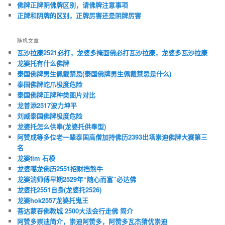
佛牌正牌阴佛牌区别，请佛牌注意事项
正牌和阴牌的区别，正牌厉害还是阴牌厉害
随机文章
瓦沙拉康2521必打，龙婆多掩面佛必打瓦沙拉康，龙婆多瓦沙拉康
龙婆托有什么佛牌
泰国佛牌男生佩戴禁忌(泰国佛牌男生佩戴禁忌是什么)
泰国佛牌蛇爪极度危险
泰国佛牌正牌种类图片对比
龙普添2517波力坤平
刘威泰国佛牌极度危险
龙婆托怎么供奉(龙婆托供奉型)
阿赞成等多位老一辈泰国高僧加持佛历2393出塔崇迪佛牌大赛第三
名
龙婆tim 石模
龙婆噶龙佛历2551招财挡煞牛
龙婆湍师傅早期2529年“随心而富”必达佛
龙婆托2551自身(龙婆托2526)
龙婆hok2557龙婆托鬼王
菩达蒙吞佛教城 2500大法会行走佛 简介
阿赞多崇迪简介，崇迪阿赞多，阿赞多瓦杰猜优崇迪