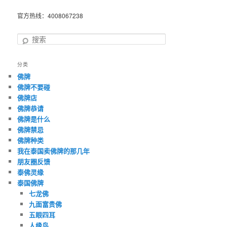
官方热线：4008067238
搜
索
分类
佛牌
佛牌不要碰
佛牌店
佛牌恭请
佛牌是什么
佛牌禁忌
佛牌种类
我在泰国卖佛牌的那几年
朋友圈反馈
泰佛灵缘
泰国佛牌
七龙佛
九面富贵佛
五眼四耳
人缘鸟