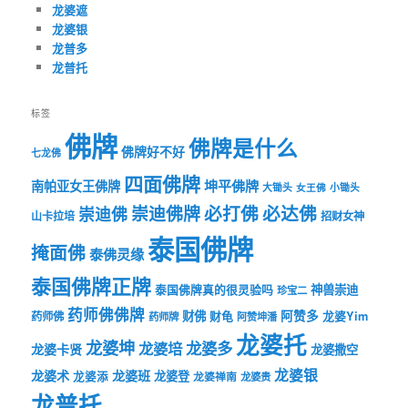
龙婆遮
龙婆银
龙普多
龙普托
标签
佛牌
佛牌是什么
佛牌好不好
七龙佛
四面佛牌
坤平佛牌
南帕亚女王佛牌
大锄头
女王佛
小锄头
必打佛
必达佛
崇迪佛牌
崇迪佛
山卡拉培
招财女神
泰国佛牌
掩面佛
泰佛灵缘
泰国佛牌正牌
神兽崇迪
泰国佛牌真的很灵验吗
珍宝二
药师佛佛牌
财佛
阿赞多
药师佛
财龟
龙婆Yim
药师牌
阿赞坤潘
龙婆托
龙婆坤
龙婆多
龙婆培
龙婆卡贤
龙婆撒空
龙婆银
龙婆术
龙婆班
龙婆登
龙婆添
龙婆禅南
龙婆贵
龙普托