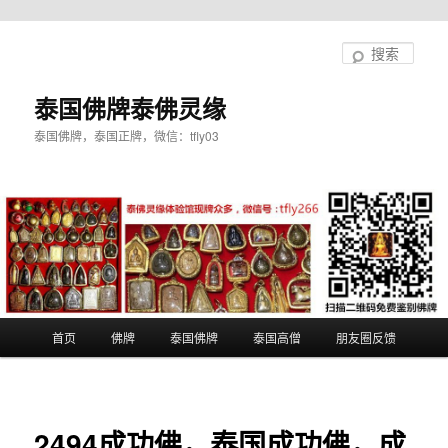
跳
至
搜
主
索
内
泰国佛牌泰佛灵缘
容
泰国佛牌，泰国正牌，微信：tfly03
区
域
主
首页
佛牌
泰国佛牌
泰国高僧
朋友圈反馈
页
2494成功佛，泰国成功佛，成