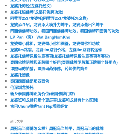
龙婆托的经(龙婆托经文)
龙婆托银佛牌(龙婆托佛牌功效)
阿赞弄2537龙婆托(阿赞弄2537龙婆托怎么样)
龙婆添介绍，龙婆添大模扑力坤平，龙婆添最出名坤平
四面佛佛牌功效，泰国四面佛佛牌功效，泰国佛牌四面佛的功效
LP Pan（斑） Wat BangNomKho
龙婆蜀小佛祖，龙婆蜀小佛祖图鉴，龙婆蜀佛祖功效
龙婆tim路翁，龙婆tim路翁价格，龙婆tim路翁转运珠
龙婆托佛牌佩戴注意事项(龙婆托佛牌佩戴注意事项有哪些)
泰国佛牌阴牌和正牌哪个好用(泰国佛牌阴牌和正牌哪个好用点)
谭照玛的帕猜，谭照玛药师佛，药师佛的简介
龙婆托蜡像
泰国四面佛是那四面佛
伦深圳龙婆托
新乡泰国佛牌正牌价位(泰国佛牌门店)
龙婆班和龙普托哪个更厉害(龙婆和龙普有什么区别)
古巴Chum师傅Yant Nip塔固经文
热门文章
周冠乌当师傅怎么样？周冠乌当坤平，周冠乌当的佛牌