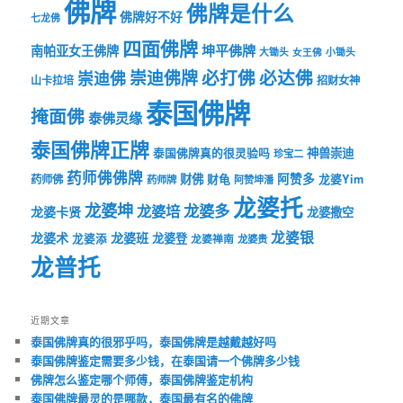
佛牌
佛牌是什么
佛牌好不好
七龙佛
四面佛牌
坤平佛牌
南帕亚女王佛牌
大锄头
女王佛
小锄头
必打佛
必达佛
崇迪佛牌
崇迪佛
山卡拉培
招财女神
泰国佛牌
掩面佛
泰佛灵缘
泰国佛牌正牌
神兽崇迪
泰国佛牌真的很灵验吗
珍宝二
药师佛佛牌
财佛
阿赞多
药师佛
财龟
龙婆Yim
药师牌
阿赞坤潘
龙婆托
龙婆坤
龙婆多
龙婆培
龙婆卡贤
龙婆撒空
龙婆银
龙婆术
龙婆班
龙婆登
龙婆添
龙婆禅南
龙婆贵
龙普托
近期文章
泰国佛牌真的很邪乎吗，泰国佛牌是越戴越好吗
泰国佛牌鉴定需要多少钱，在泰国请一个佛牌多少钱
佛牌怎么鉴定哪个师傅，泰国佛牌鉴定机构
泰国佛牌最灵的是哪款，泰国最有名的佛牌