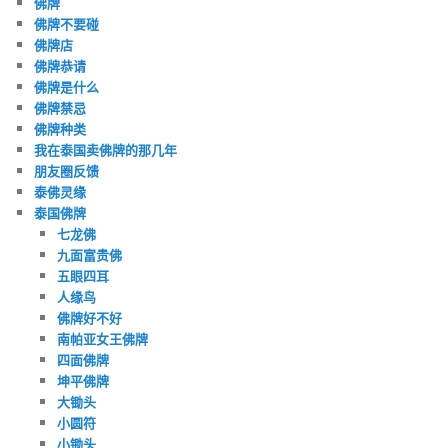
佛牌
佛牌不要碰
佛牌店
佛牌恭请
佛牌是什么
佛牌禁忌
佛牌种类
我在泰国卖佛牌的那几年
朋友圈反馈
泰佛灵缘
泰国佛牌
七龙佛
九面富贵佛
五眼四耳
人缘鸟
佛牌好不好
南帕亚女王佛牌
四面佛牌
坤平佛牌
大锄头
小圆符
小锄头