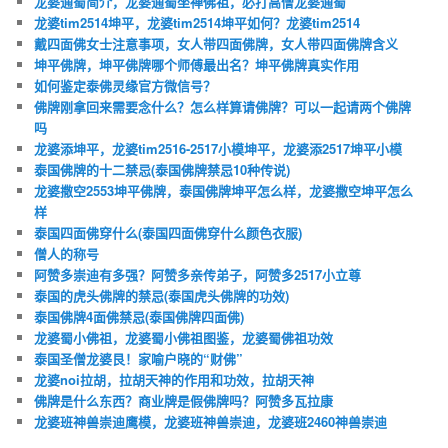
龙婆通蜀简介，龙婆通蜀坐禅佛祖，必打高僧龙婆通蜀
龙婆tim2514坤平，龙婆tim2514坤平如何？龙婆tim2514
戴四面佛女士注意事项，女人带四面佛牌，女人带四面佛牌含义
坤平佛牌，坤平佛牌哪个师傅最出名？坤平佛牌真实作用
如何鉴定泰佛灵缘官方微信号？
佛牌刚拿回来需要念什么？怎么样算请佛牌？可以一起请两个佛牌
吗
龙婆添坤平，龙婆tim2516-2517小模坤平，龙婆添2517坤平小模
泰国佛牌的十二禁忌(泰国佛牌禁忌10种传说)
龙婆撒空2553坤平佛牌，泰国佛牌坤平怎么样，龙婆撒空坤平怎么
样
泰国四面佛穿什么(泰国四面佛穿什么颜色衣服)
僧人的称号
阿赞多崇迪有多强？阿赞多亲传弟子，阿赞多2517小立尊
泰国的虎头佛牌的禁忌(泰国虎头佛牌的功效)
泰国佛牌4面佛禁忌(泰国佛牌四面佛)
龙婆蜀小佛祖，龙婆蜀小佛祖图鉴，龙婆蜀佛祖功效
泰国圣僧龙婆艮！家喻户晓的“财佛”
龙婆noi拉胡，拉胡天神的作用和功效，拉胡天神
佛牌是什么东西？商业牌是假佛牌吗？阿赞多瓦拉康
龙婆班神兽崇迪鹰模，龙婆班神兽崇迪，龙婆班2460神兽崇迪