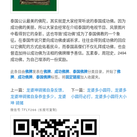
泰国公认最美的佛陀，其实就是大家经常听说的泰国成功佛。因为
成功佛的美丽，所以大家会经常在介绍泰国的电视节目、风景图片
中看得到它的身影，这也导致“成功佛”成为了泰国佛教的一个象
征。在泰国传说只要向成功佛虔诚祈求，往往会得到成功佛的回应
以它佛陀的方式庇佑着民众，而泰国高僧们不仅礼拜成功佛，也会
督造加持以成功佛为法相的佛牌赠予善信。瓦素泰，周冠史，2494
成功佛，为自己增添的一份奖励。
此条目由
佛牌
发表在
佛牌
、
成功佛牌
、
泰国佛牌
分类目录，并贴了
佛
牌
、
成功佛牌
、
泰国佛牌
标签。将
固定链接
加入收藏夹。
上一篇：
龙婆坤骑猪自身反馈，
下一篇：
龙婆多小圆符，龙婆多
龙婆坤骑猪自身恭金多少，龙婆
小圆符必打，龙婆多小圆符大小
坤 骑猪
微信号:TFLY266 (长按可复制)