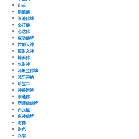
山羊
崇迪佛
崇迪佛牌
必打佛
必达佛
成功佛牌
拉胡天神
招财女神
掩面佛
水财神
泽度金佛牌
派里碧纳
珍宝二
神兽崇迪
索通佛
药师佛佛牌
西瓦里
象神佛牌
财佛
财龟
路翁