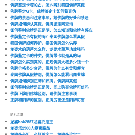
佛牌鉴定卡塔帕占，怎么辨别泰国佛牌真假
佛牌鉴定G卡，佛牌鉴定卡如何看真伪
佛牌的禁忌和注意事项，戴佛牌的好处和禁忌
佛牌如何辨认真假，佛牌鉴定网查询
如何鉴别佛牌是正是阴，怎么知道和佛牌有感应
佛牌鉴定卡有假的吗？泰国佛牌怎么看真假
泰国佛牌如何养护，泰国佛牌怎么供养
龙婆术的葫芦怎么样，龙婆术葫芦功效强吗
佛牌鉴定卡的种类，佛牌带卡就是真的吗
佛牌怎么买到真的，正规佛牌大概多少钱一个
佛牌价格多少合适，佛牌为什么有贵和便宜
泰国佛牌真假辨别，佛牌怎么能看出商业牌
佛牌如何辨别正牌和邪牌，佛牌辩真假
如何鉴别佛牌是正是假，网上购买佛牌可信吗
佛牌正牌阴佛牌区别，请佛牌注意事项
正牌和阴牌的区别，正牌厉害还是阴牌厉害
随机文章
龙婆hok2557龙婆托鬼王
龙婆塔2500人缘膏路翁
龙婆多必打，必打珍宝二，龙婆多珍宝二