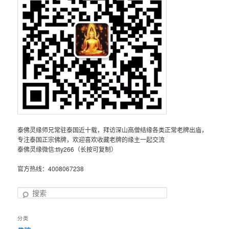
泰佛灵缘师兄常驻泰国近十载，拜访深山高僧结缘各类正常老牌出庙，
专注泰国正宗佛牌，欢迎喜欢收藏老牌的缘主一起交流
泰佛灵缘微信:tfly266（长按可复制）
官方热线：4008067238
搜
索
分类