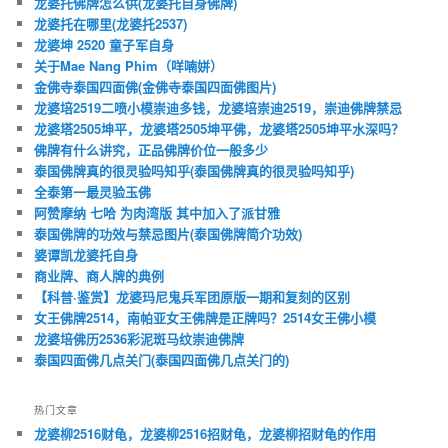
龙婆托佛牌怎么供(龙婆托自身佛牌)
龙婆托在哪里(龙婆托2537)
龙婆坤 2520 童子军自身
关于Mae Nang Phim（咩喃姘）
金佛寺泰国四面佛(金佛寺泰国四面佛图片)
龙婆培2519二喷小模崇迪多钱，龙婆培崇迪2519，崇迪佛牌禁忌
龙婆塔2505坤平，龙婆塔2505坤平佛，龙婆塔2505坤平水深吗？
佛牌有什么讲究，正品佛牌价位一般多少
泰国佛牌真的很灵验吗知乎(泰国佛牌真的很灵验吗知乎)
全泰第一最灵验玉佛
阿赞摩纳 七哈 为肉湾版 其中加入了派甘雅
泰国佛牌的功效与禁忌图片(泰国佛牌简介功效)
婆谭凯龙婆托自身
商业牌、商人牌的典例
【科普·鉴赏】龙婆玛尼鬼兵军团原版一期和复刻的区别
女王佛牌2514，南帕亚女王佛牌是正牌吗？2514女王佛小模
龙婆培佛历2536彩泥斑马纹崇迪佛牌
泰国四面佛几点关门(泰国四面佛几点关门的)
热门文章
龙婆柳2516财龟，龙婆柳2516招财龟，龙婆柳招财龟的作用