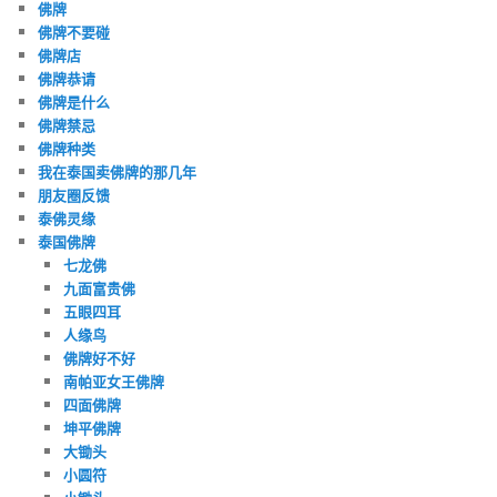
佛牌
佛牌不要碰
佛牌店
佛牌恭请
佛牌是什么
佛牌禁忌
佛牌种类
我在泰国卖佛牌的那几年
朋友圈反馈
泰佛灵缘
泰国佛牌
七龙佛
九面富贵佛
五眼四耳
人缘鸟
佛牌好不好
南帕亚女王佛牌
四面佛牌
坤平佛牌
大锄头
小圆符