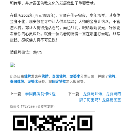
和传承，并对泰国佛教文化的发展做出了重要贡献。
在佛历2502年(西元1959年)，大师在佛寺完寂，享年75岁，其身体
金身不化，现安放在寺中让人供奉福泽；大师的金身让信众，不管
怎么看，都让人觉得是活着的，面色红润，眼睛炯炯发光，好像能
看穿你的心灵深处。就像一位活着的高僧一直在那里打坐呢。非常
震撼，感叹佛力真不可思议！
请佛牌微信：tfly75
此条目由
佛牌
发表在
佛牌
、
泰国佛牌
、
龙婆术
分类目录，并贴了
佛牌
、
泰国佛牌
、
龙婆术
标签。将
固定链接
加入收藏夹。
上一篇：
泰国佛牌制作过程
下一篇：
龙婆蜀师傅，龙婆蜀的
牌子厉害吗？龙婆蜀图鉴
微信号:TFLY266 (长按可复制)