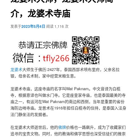
介，龙婆术寺庙
发表于
2023年5月4日
阅读 1,116 次
龙婆术
大师生于佛历:2427年，泰国西部术喷布里府，父亲名拉
银，母亲名术制，家中经营米粮生意。
龙婆术寺庙，这座寺庙的名字叫Wat Paknam。中文音译为白榄
寺，根据意译也叫做水门寺。它是座皇家寺庙，也是泰国最美的寺
庙之一，有运河在Wat Paknam的南边和西侧，当年是重要的省份
海防边哨寺庙。龙普术在1916年担任白榄寺的住持，是泰国入法身
法门静坐法的发掘者。
在龙婆术大师逝世后，他的
佛牌
价格也一路飙升，成为了收藏家们
追寻的宝贵文物。同时，他的教诲和佛学思想也深受信徒们的推崇