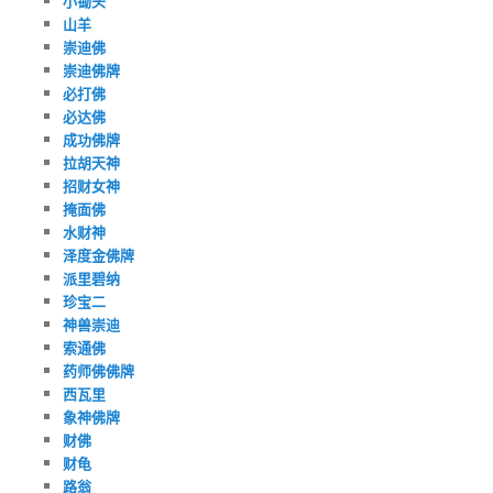
小锄头
山羊
崇迪佛
崇迪佛牌
必打佛
必达佛
成功佛牌
拉胡天神
招财女神
掩面佛
水财神
泽度金佛牌
派里碧纳
珍宝二
神兽崇迪
索通佛
药师佛佛牌
西瓦里
象神佛牌
财佛
财龟
路翁