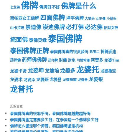
佛牌
佛牌是什么
佛牌好不好
七龙佛
四面佛牌
坤平佛牌
南帕亚女王佛牌
大锄头
女王佛
小锄头
必打佛
必达佛
崇迪佛牌
崇迪佛
山卡拉培
招财女神
泰国佛牌
掩面佛
泰佛灵缘
泰国佛牌正牌
神兽崇迪
泰国佛牌真的很灵验吗
珍宝二
药师佛佛牌
财佛
阿赞多
药师佛
财龟
龙婆Yim
药师牌
阿赞坤潘
龙婆托
龙婆坤
龙婆多
龙婆培
龙婆卡贤
龙婆撒空
龙婆银
龙婆术
龙婆班
龙婆登
龙婆添
龙婆禅南
龙婆贵
龙普托
近期文章
泰国佛牌真的很邪乎吗，泰国佛牌是越戴越好吗
泰国佛牌鉴定需要多少钱，在泰国请一个佛牌多少钱
佛牌怎么鉴定哪个师傅，泰国佛牌鉴定机构
泰国佛牌最灵的是哪款，泰国最有名的佛牌