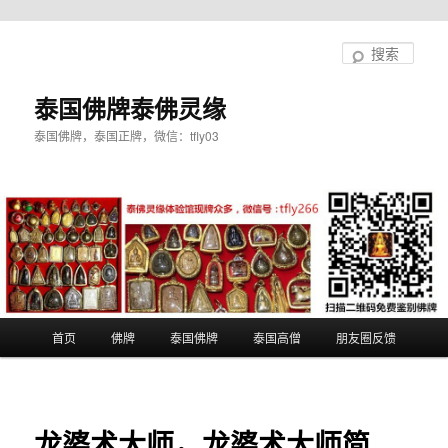
跳
至
搜
主
索
内
泰国佛牌泰佛灵缘
容
泰国佛牌，泰国正牌，微信：tfly03
区
域
主
首页
佛牌
泰国佛牌
泰国高僧
朋友圈反馈
页
龙婆术大师，龙婆术大师简