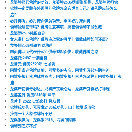
龙婆坤药师佛牌的功效，龙婆坤2536药师佛图鉴，龙婆坤药师佛
佛牌一定要戴在外面吗？佛牌怎么选适合自己？请佛牌应该怎么
选？
必打佛牌，必打掩面佛牌功效，泰国必打掩面佛
佛牌能随便带吗？佛牌注意事项，掩面佛佛牌不能乱戴
龙婆添2518纯银自身
女人带什么佛牌？佛牌应放家的哪里？佩戴佛牌如何还愿？
龙婆坤2536纯银招财葫芦
四面佛四面代表什么？供奉型四面佛，收藏佛牌之路
龙婆托 2497 一期自身
龙普元 佛历2520年 七龙佛
阿赞多崇迪佛牌价格，阿赞多的寺庙，阿赞多瓦邦坤鹏崇迪
阿赞多战神崇迪佛牌图片，阿赞多战神崇迪怎么样？阿赞多战神崇
迪
龙婆严瓦囊寺必达，龙婆严瓦囊必达，龙婆严瓦囊必打神迹
龙婆圣雅 佛历2546年 坤平
龙普多 2522 火焰必打 经灰版
佛牌成功佛，瓦素泰2485成功佛，山卡拉培成功佛
捡到一个大象佛牌好不好
龙婆银佛牌，龙婆银2515，龙婆银财佛
佛牌到底好不好