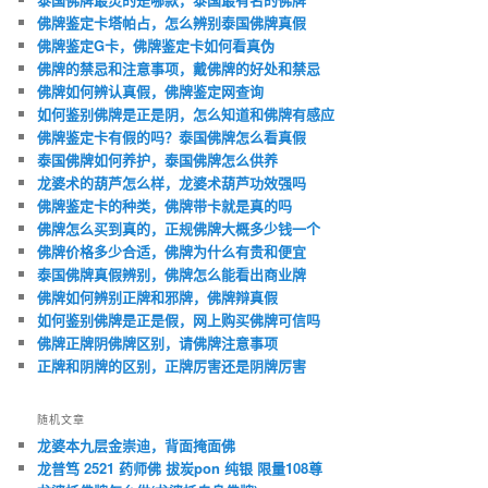
佛牌鉴定卡塔帕占，怎么辨别泰国佛牌真假
佛牌鉴定G卡，佛牌鉴定卡如何看真伪
佛牌的禁忌和注意事项，戴佛牌的好处和禁忌
佛牌如何辨认真假，佛牌鉴定网查询
如何鉴别佛牌是正是阴，怎么知道和佛牌有感应
佛牌鉴定卡有假的吗？泰国佛牌怎么看真假
泰国佛牌如何养护，泰国佛牌怎么供养
龙婆术的葫芦怎么样，龙婆术葫芦功效强吗
佛牌鉴定卡的种类，佛牌带卡就是真的吗
佛牌怎么买到真的，正规佛牌大概多少钱一个
佛牌价格多少合适，佛牌为什么有贵和便宜
泰国佛牌真假辨别，佛牌怎么能看出商业牌
佛牌如何辨别正牌和邪牌，佛牌辩真假
如何鉴别佛牌是正是假，网上购买佛牌可信吗
佛牌正牌阴佛牌区别，请佛牌注意事项
正牌和阴牌的区别，正牌厉害还是阴牌厉害
随机文章
龙婆本九层金崇迪，背面掩面佛
龙普笃 2521 药师佛 拔炭pon 纯银 限量108尊