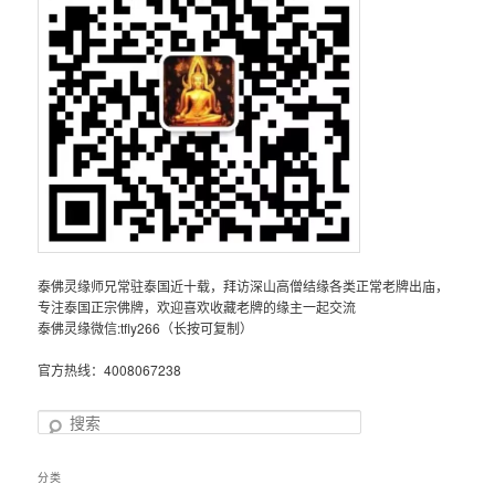
泰佛灵缘师兄常驻泰国近十载，拜访深山高僧结缘各类正常老牌出庙，
专注泰国正宗佛牌，欢迎喜欢收藏老牌的缘主一起交流
泰佛灵缘微信:tfly266（长按可复制）
官方热线：4008067238
搜
索
分类