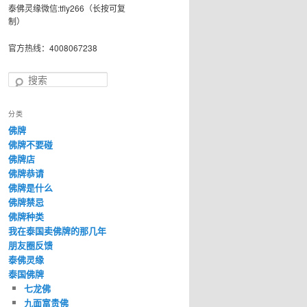
泰佛灵缘微信:tfly266（长按可复
制）
官方热线：4008067238
搜
索
分类
佛牌
佛牌不要碰
佛牌店
佛牌恭请
佛牌是什么
佛牌禁忌
佛牌种类
我在泰国卖佛牌的那几年
朋友圈反馈
泰佛灵缘
泰国佛牌
七龙佛
九面富贵佛