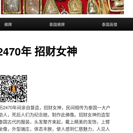
佛牌
泰国佛牌
泰国高僧
2470年 招财女神
历2470年间亲自督造，招财女神，民间相传为泰国一大户
助人，死后人们为纪念她，制作此佛像。招财女神的造型
泰国古代的服装，头发整齐束起，戴上精美的发饰，上臂
坐像，外型端庄，体态丰腴，使人感到仁慈魅力，人见人