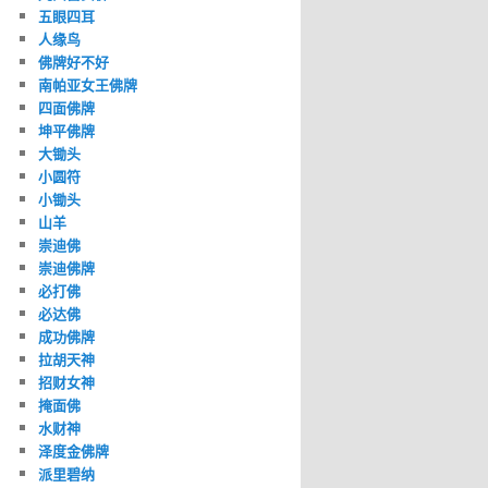
五眼四耳
人缘鸟
佛牌好不好
南帕亚女王佛牌
四面佛牌
坤平佛牌
大锄头
小圆符
小锄头
山羊
崇迪佛
崇迪佛牌
必打佛
必达佛
成功佛牌
拉胡天神
招财女神
掩面佛
水财神
泽度金佛牌
派里碧纳