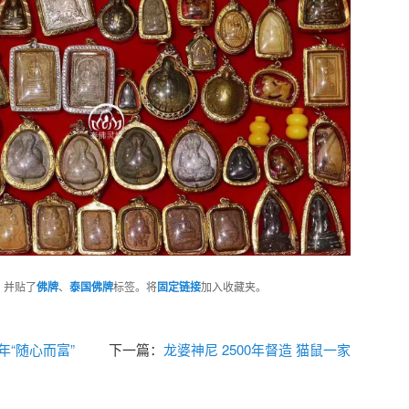
，并贴了
佛牌
、
泰国佛牌
标签。将
固定链接
加入收藏夹。
年“随心而富”
下一篇：
龙婆神尼 2500年督造 猫鼠一家