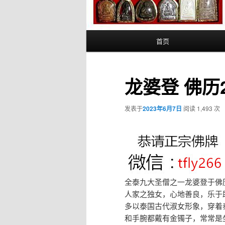
主
首页
页
龙婆登 佛历
发表于
2023年6月7日
阅读 1,493 次
全泰九大圣僧之一龙婆登于佛
人家之独女，心地善良，乐于
多以泰国古代淑女形象，穿着
和手腕都戴有金镯子，常常是