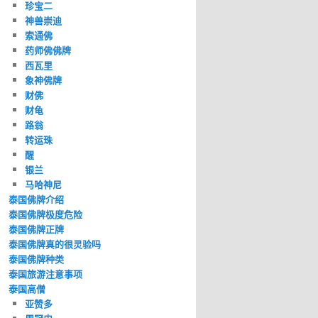
珍宝二
神兽崇迪
索通佛
药师佛佛牌
西瓦里
象神佛牌
财佛
财龟
路翁
转运珠
醒
银兰
马哈神尼
泰国佛牌介绍
泰国佛牌极度危险
泰国佛牌正牌
泰国佛牌真的很灵验吗
泰国佛牌种类
泰国旅游注意事项
泰国高僧
亚赞多