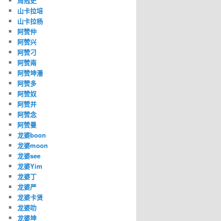
周冠史
山卡拉培
山卡拉杨
阿赞仲
阿赞兴
阿赞刁
阿赞南
阿赞坤潘
阿赞多
阿赞奴
阿赞并
阿赞念
阿赞曼
龙婆boon
龙婆moon
龙婆see
龙婆Yim
龙婆丁
龙婆严
龙婆卡贤
龙婆叻
龙婆坤