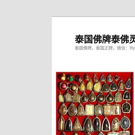
跳
至
主
内
泰国佛牌泰佛
容
区
泰国佛牌，泰国正牌，微信：tfly
域