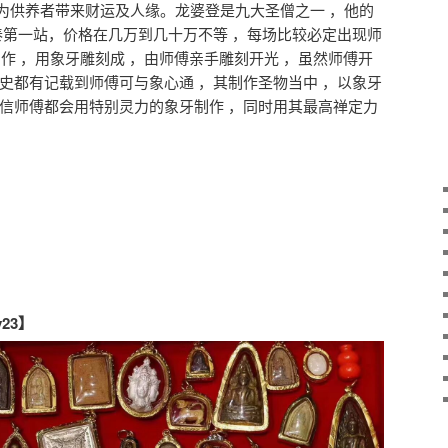
为供养者带来财运及人缘。龙婆登是九大圣僧之一 ，他的
泰第一站，价格在几万到几十万不等 ，每场比较必定出现师
制作 ，用象牙雕刻成 ，由师傅亲手雕刻开光 ，虽然师傅开
史都有记载到师傅可与象心通 ，其制作圣物当中 ，以象牙
相信师傅都会用特别灵力的象牙制作 ，同时用其最高禅定力
y23】