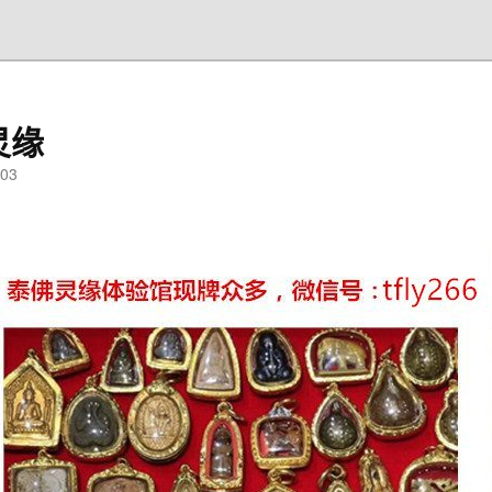
灵缘
03