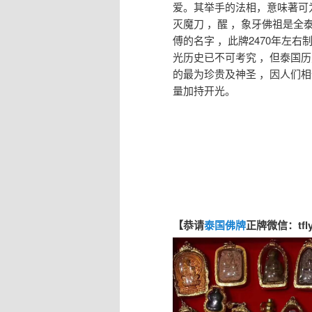
爱。其举手的法相，意味著可
灭魔刀 ，醒 ，象牙佛祖是全
傅的名字 ，此牌2470年左右
光历史已不可考究 ，但泰国历
的最为珍贵及神圣 ，因人们
量加持开光。
【恭请
泰国佛牌
正牌微信：tfl