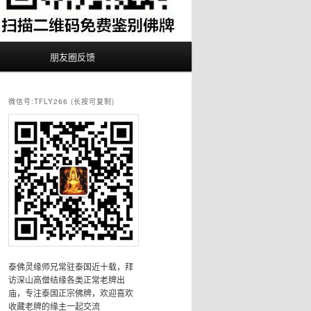
朋友圈反馈
微信号:TFLY266 (长按可复制)
泰佛灵缘师兄常驻泰国近十载，拜
访深山高僧结缘各类正常老牌出
庙，专注泰国正宗佛牌，欢迎喜欢
收藏老牌的缘主一起交流