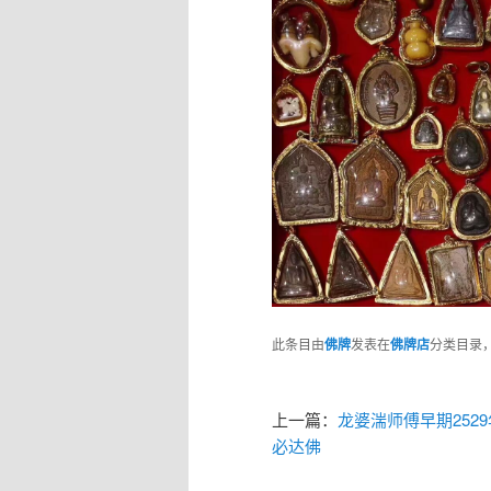
此条目由
佛牌
发表在
佛牌店
分类目录
上一篇：
龙婆湍师傅早期2529
必达佛