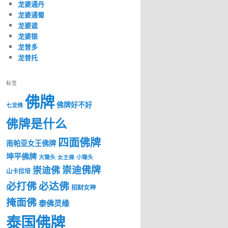
龙婆通丹
龙婆通蜀
龙婆遮
龙婆银
龙普多
龙普托
标签
佛牌
佛牌好不好
七龙佛
佛牌是什么
四面佛牌
南帕亚女王佛牌
坤平佛牌
大锄头
女王佛
小锄头
崇迪佛牌
崇迪佛
山卡拉培
必打佛
必达佛
招财女神
掩面佛
泰佛灵缘
泰国佛牌