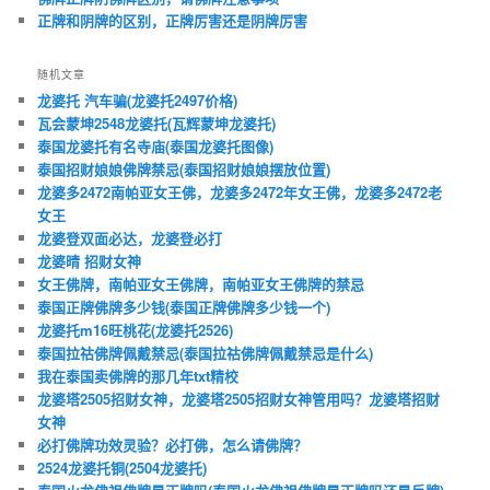
正牌和阴牌的区别，正牌厉害还是阴牌厉害
随机文章
龙婆托 汽车骗(龙婆托2497价格)
瓦会蒙坤2548龙婆托(瓦辉蒙坤龙婆托)
泰国龙婆托有名寺庙(泰国龙婆托图像)
泰国招财娘娘佛牌禁忌(泰国招财娘娘摆放位置)
龙婆多2472南帕亚女王佛，龙婆多2472年女王佛，龙婆多2472老
女王
龙婆登双面必达，龙婆登必打
龙婆晴 招财女神
女王佛牌，南帕亚女王佛牌，南帕亚女王佛牌的禁忌
泰国正牌佛牌多少钱(泰国正牌佛牌多少钱一个)
龙婆托m16旺桃花(龙婆托2526)
泰国拉祜佛牌佩戴禁忌(泰国拉祜佛牌佩戴禁忌是什么)
我在泰国卖佛牌的那几年txt精校
龙婆塔2505招财女神，龙婆塔2505招财女神管用吗？龙婆塔招财
女神
必打佛牌功效灵验？必打佛，怎么请佛牌？
2524龙婆托铜(2504龙婆托)