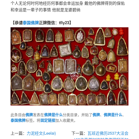
个人无论何时何地经历何事都会幸运加身 戴他的佛牌得到的保佑
和幸运是一辈子的事情 他就是龙婆碧纳
【恭请
泰国佛牌
正牌微信：tfly23】
此条目由
佛牌
发表在
佛牌是什么
分类目录，并贴了
佛牌
、
佛牌是什么
、
泰国佛牌
标签。将
固定链接
加入收藏夹。
上一篇：
力泥经文(Leelai)
下一篇：
瓦班近佛历2537大法会