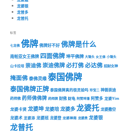
龙婆银
龙普多
龙普托
标签
佛牌
佛牌是什么
佛牌好不好
七龙佛
四面佛牌
坤平佛牌
南帕亚女王佛牌
大锄头
女王佛
小锄头
必打佛
必达佛
崇迪佛牌
崇迪佛
山卡拉培
招财女神
泰国佛牌
掩面佛
泰佛灵缘
泰国佛牌正牌
神兽崇迪
泰国佛牌真的很灵验吗
珍宝二
药师佛佛牌
财佛
阿赞多
药师佛
财龟
龙婆Yim
药师牌
阿赞坤潘
龙婆托
龙婆坤
龙婆多
龙婆培
龙婆卡贤
龙婆撒空
龙婆银
龙婆术
龙婆班
龙婆登
龙婆添
龙婆禅南
龙婆贵
龙普托