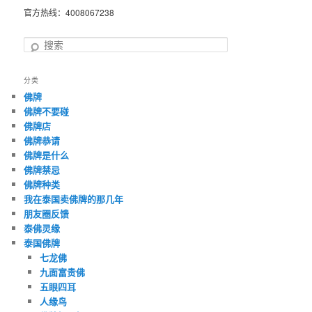
官方热线：4008067238
搜
索
分类
佛牌
佛牌不要碰
佛牌店
佛牌恭请
佛牌是什么
佛牌禁忌
佛牌种类
我在泰国卖佛牌的那几年
朋友圈反馈
泰佛灵缘
泰国佛牌
七龙佛
九面富贵佛
五眼四耳
人缘鸟