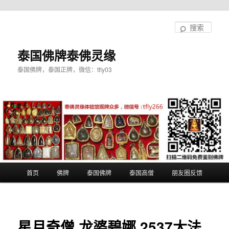
跳
至
搜
主
索
内
泰国佛牌泰佛灵缘
容
泰国佛牌，泰国正牌，微信：tfly03
区
域
主
首页
佛牌
泰国佛牌
泰国高僧
朋友圈反馈
页
星月奇僧 龙婆碧娜 2537大法