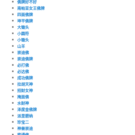
佛牌好不好
南帕亚女王佛牌
四面佛牌
坤平佛牌
大锄头
小圆符
小锄头
山羊
崇迪佛
崇迪佛牌
必打佛
必达佛
成功佛牌
拉胡天神
招财女神
掩面佛
水财神
泽度金佛牌
派里碧纳
珍宝二
神兽崇迪
索通佛