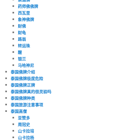
药师佛佛牌
西瓦里
象神佛牌
财佛
财龟
路翁
转运珠
醒
银兰
马哈神尼
泰国佛牌介绍
泰国佛牌极度危险
泰国佛牌正牌
泰国佛牌真的很灵验吗
泰国佛牌种类
泰国旅游注意事项
泰国高僧
亚赞多
周冠史
山卡拉培
山卡拉杨