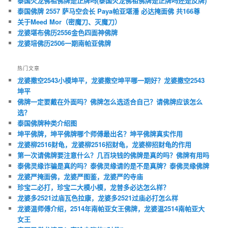
泰国火龙佛祖佛牌是正牌吗(泰国火龙佛祖佛牌是正牌吗还是反牌)
泰国佛牌 2557 萨马空会长 Paya帕亚堪潘 必达掩面佛 共166尊
关于Meed Mor（密魔刀、灭魔刀）
龙婆堪布佛历2556金色四面神佛牌
龙婆培佛历2506一期南帕亚佛牌
热门文章
龙婆撒空2543小模坤平，龙婆撒空坤平哪一期好？龙婆撒空2543
坤平
佛牌一定要戴在外面吗？佛牌怎么选适合自己？请佛牌应该怎么
选？
泰国佛牌种类介绍图
坤平佛牌，坤平佛牌哪个师傅最出名？坤平佛牌真实作用
龙婆柳2516财龟，龙婆柳2516招财龟，龙婆柳招财龟的作用
第一次请佛牌要注意什么？几百块钱的佛牌是真的吗？佛牌有用吗
泰佛灵缘诈骗是真的吗？泰佛灵缘请的是不是真牌？泰佛灵缘佛牌
龙婆严掩面佛，龙婆严图鉴，龙婆严的寺庙
珍宝二必打，珍宝二大模小模，龙普多必达怎么样？
龙婆多2521过庙瓦色拉康，龙婆多2521过庙必打怎么样
龙婆温师傅介绍，2514年南帕亚女王佛牌，龙婆温2514南帕亚大
女王