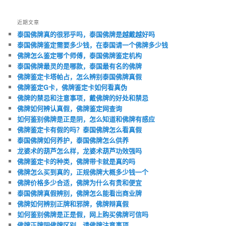
近期文章
泰国佛牌真的很邪乎吗，泰国佛牌是越戴越好吗
泰国佛牌鉴定需要多少钱，在泰国请一个佛牌多少钱
佛牌怎么鉴定哪个师傅，泰国佛牌鉴定机构
泰国佛牌最灵的是哪款，泰国最有名的佛牌
佛牌鉴定卡塔帕占，怎么辨别泰国佛牌真假
佛牌鉴定G卡，佛牌鉴定卡如何看真伪
佛牌的禁忌和注意事项，戴佛牌的好处和禁忌
佛牌如何辨认真假，佛牌鉴定网查询
如何鉴别佛牌是正是阴，怎么知道和佛牌有感应
佛牌鉴定卡有假的吗？泰国佛牌怎么看真假
泰国佛牌如何养护，泰国佛牌怎么供养
龙婆术的葫芦怎么样，龙婆术葫芦功效强吗
佛牌鉴定卡的种类，佛牌带卡就是真的吗
佛牌怎么买到真的，正规佛牌大概多少钱一个
佛牌价格多少合适，佛牌为什么有贵和便宜
泰国佛牌真假辨别，佛牌怎么能看出商业牌
佛牌如何辨别正牌和邪牌，佛牌辩真假
如何鉴别佛牌是正是假，网上购买佛牌可信吗
佛牌正牌阴佛牌区别，请佛牌注意事项