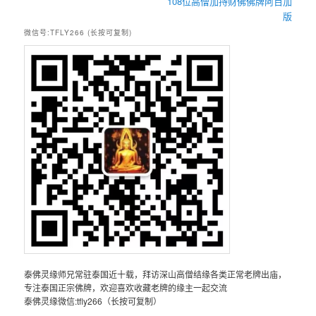
108位高僧加持财佛佛牌阿百加
版
微信号:TFLY266 (长按可复制)
泰佛灵缘师兄常驻泰国近十载，拜访深山高僧结缘各类正常老牌出庙，
专注泰国正宗佛牌，欢迎喜欢收藏老牌的缘主一起交流
泰佛灵缘微信:tfly266（长按可复制）