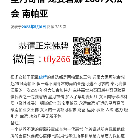
会 南帕亚
发表于
2023年5月6日
阅读 785 次
很多女孩子配戴
佛牌
的首选都是南帕亚女王佛 通常大家可能会想
起2514南帕亚 但一尊不同寻常的南帕亚是可遇不可求的 泰北高僧
汇集的一次2537年盛大法会加持力 主持高僧为泰国最神奇灵验高
僧代表之一龙婆碧纳 星月神僧 加入了早期麦尼红 女人肉等珍稀材
质（及其难寻） 镶嵌红宝 珍宝南帕亚 永远幸运 好运的星月高僧
级南帕亚女王佛 女人的一切都可相求 财富 运势 事业 人缘 魅力 吸
引力 幸运 功效几乎无所不包
备注：
一个从养不活的瘦弱孩童成长为一代高僧 他曾说过所有佩戴他佛
牌的善信只要诚心信仰 他就用他毕生所学和意念力意志力保佑这