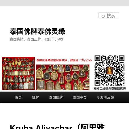
跳
至
搜
主
索
内
泰国佛牌泰佛灵缘
容
泰国佛牌，泰国正牌，微信：tfly03
区
域
主
首页
佛牌
泰国佛牌
泰国高僧
朋友圈反馈
页
Kruba Aliyachar（阿里雅