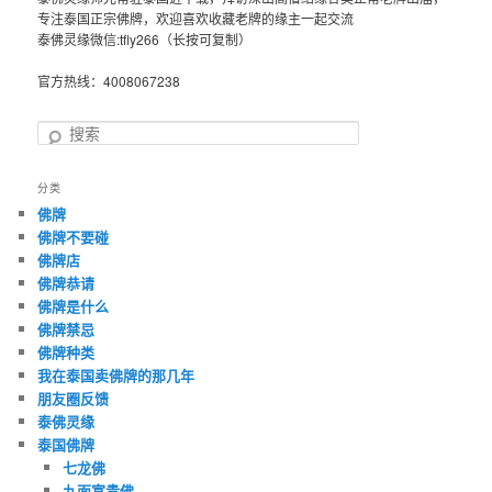
专注泰国正宗佛牌，欢迎喜欢收藏老牌的缘主一起交流
泰佛灵缘微信:tfly266（长按可复制）
官方热线：4008067238
搜
索
分类
佛牌
佛牌不要碰
佛牌店
佛牌恭请
佛牌是什么
佛牌禁忌
佛牌种类
我在泰国卖佛牌的那几年
朋友圈反馈
泰佛灵缘
泰国佛牌
七龙佛
九面富贵佛