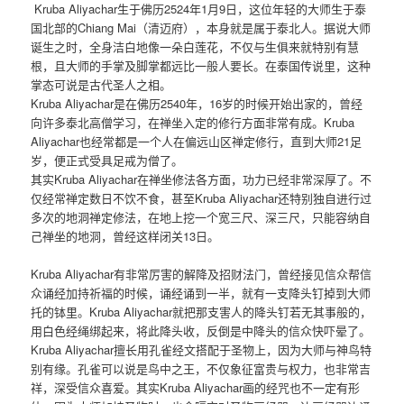
Kruba Aliyachar生于佛历2524年1月9日，这位年轻的大师生于泰
国北部的Chiang Mai（清迈府），本身就是属于泰北人。据说大师
诞生之时，全身洁白地像一朵白莲花，不仅与生俱来就特别有慧
根，且大师的手掌及脚掌都远比一般人要长。在泰国传说里，这种
掌态可说是古代圣人之相。
Kruba Aliyachar是在佛历2540年，16岁的时候开始出家的，曾经
向许多泰北高僧学习，在禅坐入定的修行方面非常有成。Kruba
Aliyachar也经常都是一个人在偏远山区禅定修行，直到大师21足
岁，便正式受具足戒为僧了。
其实Kruba Aliyachar在禅坐修法各方面，功力已经非常深厚了。不
仅经常禅定数日不饮不食，甚至Kruba Aliyachar还特别独自进行过
多次的地洞禅定修法，在地上挖一个宽三尺、深三尺，只能容纳自
己禅坐的地洞，曾经这样闭关13日。
Kruba Aliyachar有非常厉害的解降及招财法门，曾经接见信众帮信
众诵经加持祈福的时候，诵经诵到一半，就有一支降头钉掉到大师
托的钵里。Kruba Aliyachar就把那支害人的降头钉若无其事般的，
用白色经绳绑起来，将此降头收，反倒是中降头的信众快吓晕了。
Kruba Aliyachar擅长用孔雀经文搭配于圣物上，因为大师与神鸟特
别有缘。孔雀可以说是鸟中之王，不仅象征富贵与权力，也非常吉
祥，深受信众喜爱。其实Kruba Aliyachar画的经咒也不一定有形