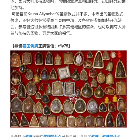
体，因为大师加持圣物时，也会隔空对圣物画经咒，边画经咒边诵
经加持。
可惜目前Kruba Aliyachar的圣物款式并不多，本寺出的圣物款式
很少，还好大师经常受邀至泰国中部，及各省份参加加持开光法
会，参与督造很多圣物因此许多其他地区的信众，也可以拥有大师
参与加持的圣物，真是大家的福气。
【恭请
泰国佛牌
正牌微信：tfly75】
此条目由
佛牌
发表在
佛牌是什么
分类目录，并贴了
佛牌
、
佛牌是什么
、