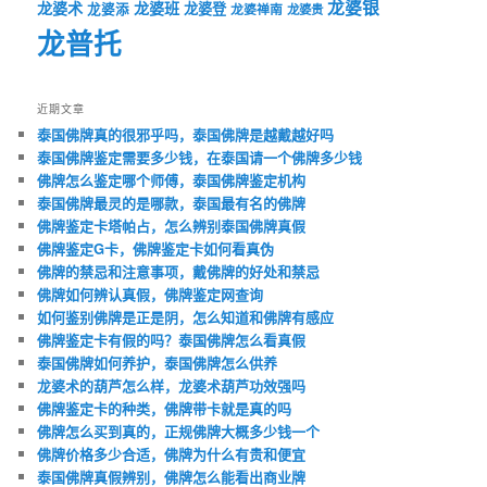
龙婆银
龙婆术
龙婆班
龙婆登
龙婆添
龙婆禅南
龙婆贵
龙普托
近期文章
泰国佛牌真的很邪乎吗，泰国佛牌是越戴越好吗
泰国佛牌鉴定需要多少钱，在泰国请一个佛牌多少钱
佛牌怎么鉴定哪个师傅，泰国佛牌鉴定机构
泰国佛牌最灵的是哪款，泰国最有名的佛牌
佛牌鉴定卡塔帕占，怎么辨别泰国佛牌真假
佛牌鉴定G卡，佛牌鉴定卡如何看真伪
佛牌的禁忌和注意事项，戴佛牌的好处和禁忌
佛牌如何辨认真假，佛牌鉴定网查询
如何鉴别佛牌是正是阴，怎么知道和佛牌有感应
佛牌鉴定卡有假的吗？泰国佛牌怎么看真假
泰国佛牌如何养护，泰国佛牌怎么供养
龙婆术的葫芦怎么样，龙婆术葫芦功效强吗
佛牌鉴定卡的种类，佛牌带卡就是真的吗
佛牌怎么买到真的，正规佛牌大概多少钱一个
佛牌价格多少合适，佛牌为什么有贵和便宜
泰国佛牌真假辨别，佛牌怎么能看出商业牌