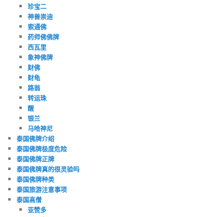
珍宝二
神兽崇迪
索通佛
药师佛佛牌
西瓦里
象神佛牌
财佛
财龟
路翁
转运珠
醒
银兰
马哈神尼
泰国佛牌介绍
泰国佛牌极度危险
泰国佛牌正牌
泰国佛牌真的很灵验吗
泰国佛牌种类
泰国旅游注意事项
泰国高僧
亚赞多