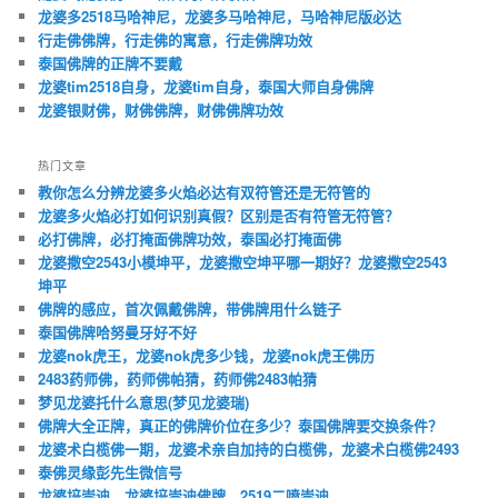
龙婆多2518马哈神尼，龙婆多马哈神尼，马哈神尼版必达
行走佛佛牌，行走佛的寓意，行走佛牌功效
泰国佛牌的正牌不要戴
龙婆tim2518自身，龙婆tim自身，泰国大师自身佛牌
龙婆银财佛，财佛佛牌，财佛佛牌功效
热门文章
教你怎么分辨龙婆多火焰必达有双符管还是无符管的
龙婆多火焰必打如何识别真假？区别是否有符管无符管？
必打佛牌，必打掩面佛牌功效，泰国必打掩面佛
龙婆撒空2543小模坤平，龙婆撒空坤平哪一期好？龙婆撒空2543
坤平
佛牌的感应，首次佩戴佛牌，带佛牌用什么链子
泰国佛牌哈努曼牙好不好
龙婆nok虎王，龙婆nok虎多少钱，龙婆nok虎王佛历
2483药师佛，药师佛帕猜，药师佛2483帕猜
梦见龙婆托什么意思(梦见龙婆瑞)
佛牌大全正牌，真正的佛牌价位在多少？泰国佛牌要交换条件？
龙婆术白榄佛一期，龙婆术亲自加持的白榄佛，龙婆术白榄佛2493
泰佛灵缘彭先生微信号
龙婆培崇迪，龙婆培崇迪佛牌，2519二喷崇迪