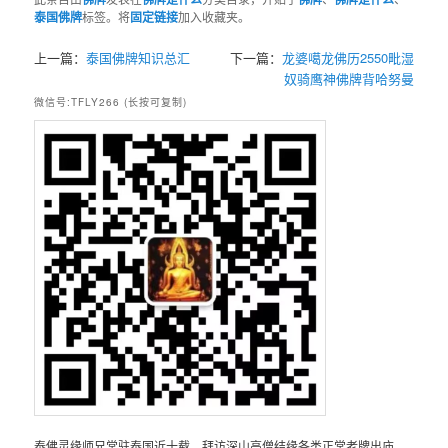
泰国佛牌
标签。将
固定链接
加入收藏夹。
上一篇：
泰国佛牌知识总汇
下一篇：
龙婆噶龙佛历2550毗湿
奴骑鹰神佛牌背哈努曼
微信号:TFLY266 (长按可复制)
泰佛灵缘师兄常驻泰国近十载，拜访深山高僧结缘各类正常老牌出庙，