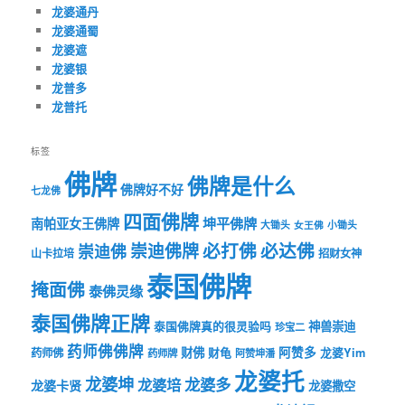
龙婆通丹
龙婆通蜀
龙婆遮
龙婆银
龙普多
龙普托
标签
佛牌
佛牌是什么
佛牌好不好
七龙佛
四面佛牌
坤平佛牌
南帕亚女王佛牌
大锄头
女王佛
小锄头
必打佛
必达佛
崇迪佛牌
崇迪佛
山卡拉培
招财女神
泰国佛牌
掩面佛
泰佛灵缘
泰国佛牌正牌
神兽崇迪
泰国佛牌真的很灵验吗
珍宝二
药师佛佛牌
财佛
阿赞多
药师佛
财龟
龙婆Yim
药师牌
阿赞坤潘
龙婆托
龙婆坤
龙婆多
龙婆培
龙婆卡贤
龙婆撒空