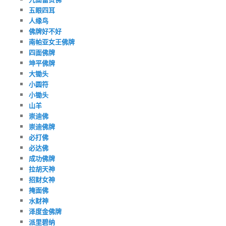
五眼四耳
人缘鸟
佛牌好不好
南帕亚女王佛牌
四面佛牌
坤平佛牌
大锄头
小圆符
小锄头
山羊
崇迪佛
崇迪佛牌
必打佛
必达佛
成功佛牌
拉胡天神
招财女神
掩面佛
水财神
泽度金佛牌
派里碧纳