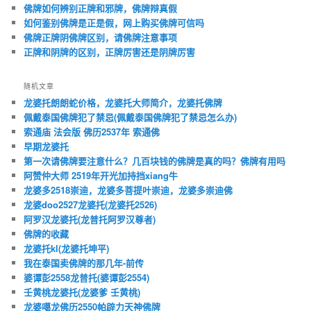
佛牌如何辨别正牌和邪牌，佛牌辩真假
如何鉴别佛牌是正是假，网上购买佛牌可信吗
佛牌正牌阴佛牌区别，请佛牌注意事项
正牌和阴牌的区别，正牌厉害还是阴牌厉害
随机文章
龙婆托朗朗蛇价格，龙婆托大师简介，龙婆托佛牌
佩戴泰国佛牌犯了禁忌(佩戴泰国佛牌犯了禁忌怎么办)
索通庙 法会版 佛历2537年 索通佛
早期龙婆托
第一次请佛牌要注意什么？几百块钱的佛牌是真的吗？佛牌有用吗
阿赞仲大师 2519年开光加持挡xiang牛
龙婆多2518崇迪，龙婆多菩提叶崇迪，龙婆多崇迪佛
龙婆doo2527龙婆托(龙婆托2526)
阿罗汉龙婆托(龙普托阿罗汉尊者)
佛牌的收藏
龙婆托kl(龙婆托坤平)
我在泰国卖佛牌的那几年-前传
婆谭彭2558龙普托(婆谭彭2554)
壬黄桃龙婆托(龙婆爹 壬黄桃)
龙婆噶龙佛历2550帕辟力天神佛牌