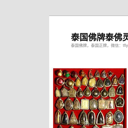
跳
至
主
内
泰国佛牌泰佛
容
区
泰国佛牌，泰国正牌，微信：tfly
域