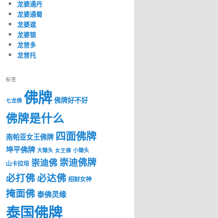
龙婆通丹
龙婆通蜀
龙婆遮
龙婆银
龙普多
龙普托
标签
佛牌
佛牌好不好
七龙佛
佛牌是什么
四面佛牌
南帕亚女王佛牌
坤平佛牌
大锄头
女王佛
小锄头
崇迪佛牌
崇迪佛
山卡拉培
必打佛
必达佛
招财女神
掩面佛
泰佛灵缘
泰国佛牌