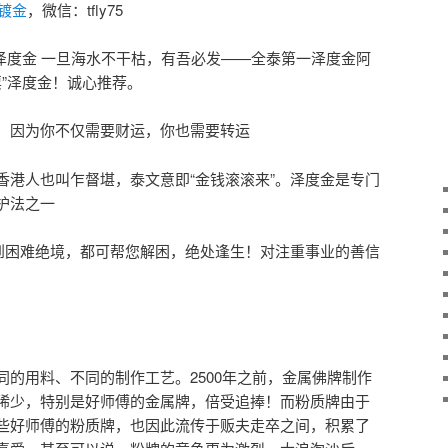
镀金
，微信：tfly75
票”泽度金 一旦海水不干枯，有吾必发——全泰第一泽度金阿
票”泽度金！诚心推荐。
，因为你不仅需要财运，你也需要转运
香港人也叫乍督堪，泰文意即“金钱滚滚来”。泽度金是专门
护法之一
遇到困难绝境，都可帮您解困，绝处逢生！对注重事业的善信
倍受追捧！而‮质粉‬牌由于