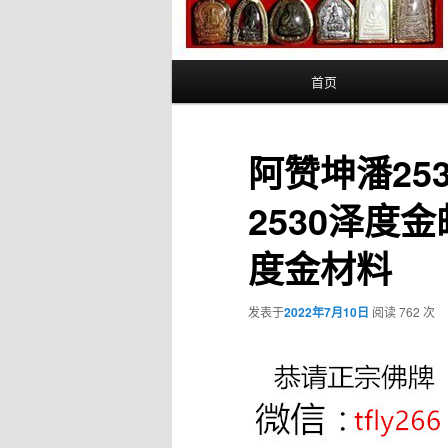
主
首页
页
阿赞坤潘25
2530泽度
度金材料
发表于
2022年7月10日
阅读 762 次