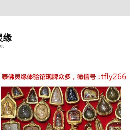
灵缘
03