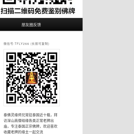
朋友圈反馈
微信号:TFLY266 (长按可复制)
泰佛灵缘师兄常驻泰国近十载，拜
访深山高僧结缘各类正常老牌出
庙，专注泰国正宗佛牌，欢迎喜欢
收藏老牌的缘主一起交流