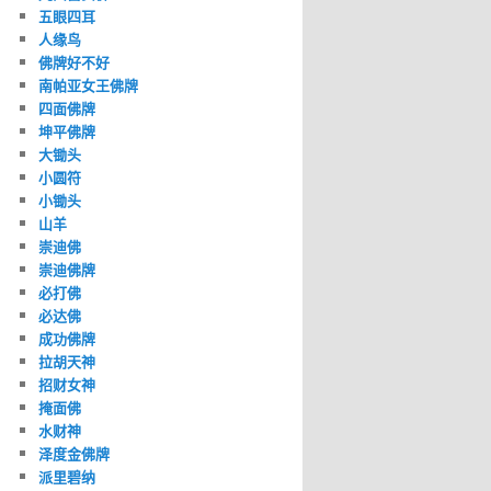
五眼四耳
人缘鸟
佛牌好不好
南帕亚女王佛牌
四面佛牌
坤平佛牌
大锄头
小圆符
小锄头
山羊
崇迪佛
崇迪佛牌
必打佛
必达佛
成功佛牌
拉胡天神
招财女神
掩面佛
水财神
泽度金佛牌
派里碧纳