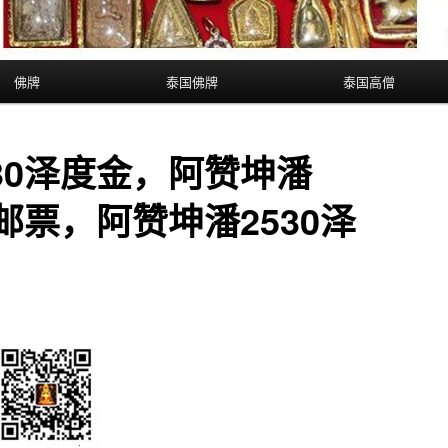
佛牌
泰国佛牌
泰国高僧
30泽度金，阿赞坤潘
金邮票，阿赞坤潘2530泽