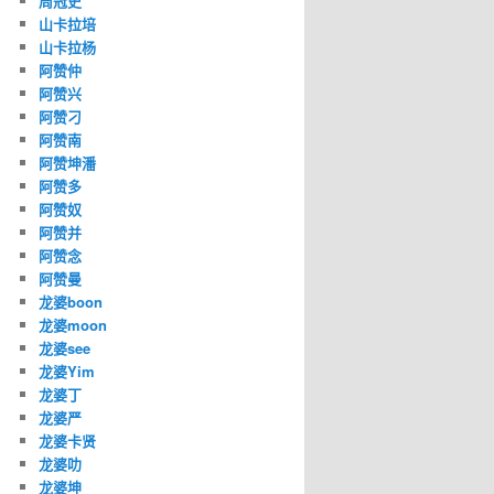
周冠史
山卡拉培
山卡拉杨
阿赞仲
阿赞兴
阿赞刁
阿赞南
阿赞坤潘
阿赞多
阿赞奴
阿赞并
阿赞念
阿赞曼
龙婆boon
龙婆moon
龙婆see
龙婆Yim
龙婆丁
龙婆严
龙婆卡贤
龙婆叻
龙婆坤