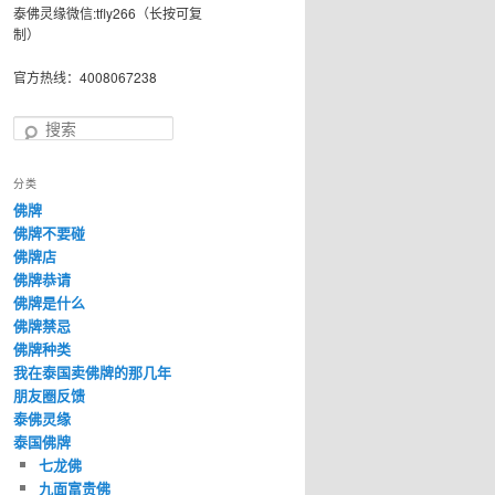
泰佛灵缘微信:tfly266（长按可复
制）
官方热线：4008067238
搜
索
分类
佛牌
佛牌不要碰
佛牌店
佛牌恭请
佛牌是什么
佛牌禁忌
佛牌种类
我在泰国卖佛牌的那几年
朋友圈反馈
泰佛灵缘
泰国佛牌
七龙佛
九面富贵佛