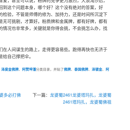
们在人间谋生的路上，走得更容易些。跑得再快也无济于
是给自己撑把伞。
、
泽度金佛牌
、
阿赞坤潘
分类目录，并贴了
佛牌
、
泰国佛牌
、
泽镀金
、
阿
。
龙婆多必打佛
下一篇：
龙婆蜀2461龙婆塔玛扎，龙婆蜀
2461塔玛扎，龙婆蜀佛祖