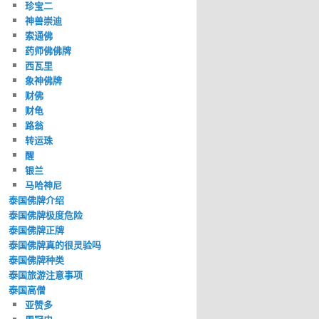
珍宝二
神兽崇迪
索通佛
药师佛佛牌
西瓦里
象神佛牌
财佛
财龟
路翁
转运珠
醒
银兰
马哈神尼
泰国佛牌介绍
泰国佛牌极度危险
泰国佛牌正牌
泰国佛牌真的很灵验吗
泰国佛牌种类
泰国旅游注意事项
泰国高僧
亚赞多