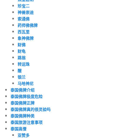
珍宝二
神兽崇迪
索通佛
药师佛佛牌
西瓦里
象神佛牌
财佛
财龟
路翁
转运珠
醒
银兰
马哈神尼
泰国佛牌介绍
泰国佛牌极度危险
泰国佛牌正牌
泰国佛牌真的很灵验吗
泰国佛牌种类
泰国旅游注意事项
泰国高僧
亚赞多