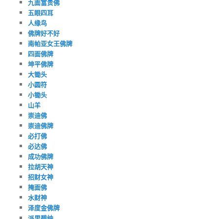
九面富贵佛
五眼四耳
人缘鸟
佛牌好不好
南帕亚女王佛牌
四面佛牌
坤平佛牌
大锄头
小圆符
小锄头
山羊
崇迪佛
崇迪佛牌
必打佛
必达佛
成功佛牌
拉胡天神
招财女神
掩面佛
水财神
泽度金佛牌
派里碧纳