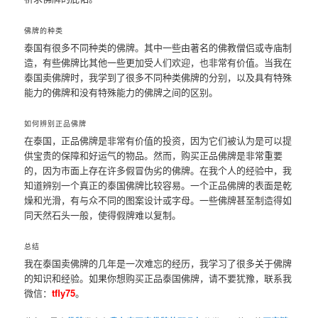
佛牌的种类
泰国有很多不同种类的佛牌。其中一些由著名的佛教僧侣或寺庙制
造，有些佛牌比其他一些更加受人们欢迎，也非常有价值。当我在
泰国卖佛牌时，我学到了很多不同种类佛牌的分别，以及具有特殊
能力的佛牌和没有特殊能力的佛牌之间的区别。
如何辨别正品佛牌
在泰国，正品佛牌是非常有价值的投资，因为它们被认为是可以提
供宝贵的保障和好运气的物品。然而，购买正品佛牌是非常重要
的，因为市面上存在许多假冒伪劣的佛牌。在我个人的经验中，我
知道辨别一个真正的泰国佛牌比较容易。一个正品佛牌的表面是乾
燥和光滑，有与众不同的图案设计或字母。一些佛牌甚至制造得如
同天然石头一般，使得假牌难以复制。
总结
我在泰国卖佛牌的几年是一次难忘的经历，我学习了很多关于佛牌
的知识和经验。如果你想购买正品泰国佛牌，请不要犹豫，联系我
微信：
tfly75
。