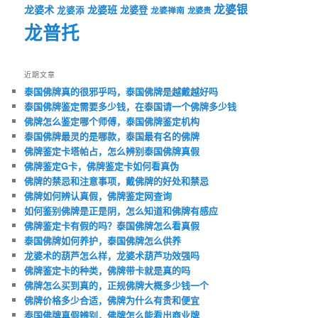
龙婆银
龙婆术
龙婆班
龙婆登
龙婆添
龙婆禅南
龙婆贵
龙普托
近期文章
泰国佛牌真的很邪乎吗，泰国佛牌是越戴越好吗
泰国佛牌鉴定需要多少钱，在泰国请一个佛牌多少钱
佛牌怎么鉴定哪个师傅，泰国佛牌鉴定机构
泰国佛牌最灵的是哪款，泰国最有名的佛牌
佛牌鉴定卡塔帕占，怎么辨别泰国佛牌真假
佛牌鉴定G卡，佛牌鉴定卡如何看真伪
佛牌的禁忌和注意事项，戴佛牌的好处和禁忌
佛牌如何辨认真假，佛牌鉴定网查询
如何鉴别佛牌是正是阴，怎么知道和佛牌有感应
佛牌鉴定卡有假的吗？泰国佛牌怎么看真假
泰国佛牌如何养护，泰国佛牌怎么供养
龙婆术的葫芦怎么样，龙婆术葫芦功效强吗
佛牌鉴定卡的种类，佛牌带卡就是真的吗
佛牌怎么买到真的，正规佛牌大概多少钱一个
佛牌价格多少合适，佛牌为什么有贵和便宜
泰国佛牌真假辨别，佛牌怎么能看出商业牌