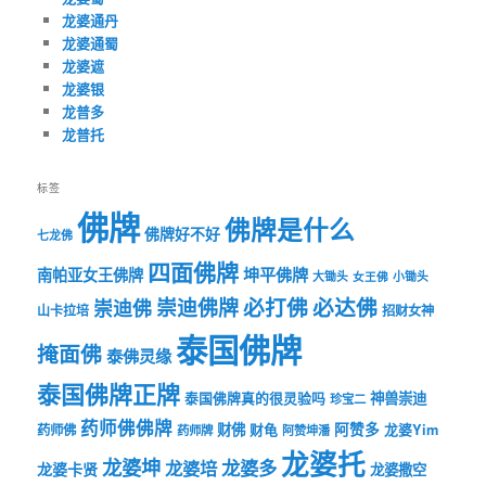
龙婆通丹
龙婆通蜀
龙婆遮
龙婆银
龙普多
龙普托
标签
佛牌
佛牌是什么
佛牌好不好
七龙佛
四面佛牌
坤平佛牌
南帕亚女王佛牌
大锄头
女王佛
小锄头
必打佛
必达佛
崇迪佛牌
崇迪佛
山卡拉培
招财女神
泰国佛牌
掩面佛
泰佛灵缘
泰国佛牌正牌
神兽崇迪
泰国佛牌真的很灵验吗
珍宝二
药师佛佛牌
财佛
阿赞多
药师佛
财龟
龙婆Yim
药师牌
阿赞坤潘
龙婆托
龙婆坤
龙婆多
龙婆培
龙婆卡贤
龙婆撒空