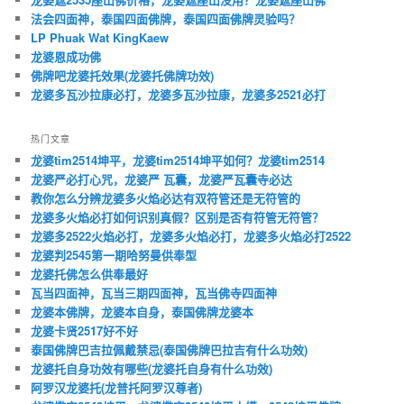
法会四面神，泰国四面佛牌，泰国四面佛牌灵验吗？
LP Phuak Wat KingKaew
龙婆恩成功佛
佛牌吧龙婆托效果(龙婆托佛牌功效)
龙婆多瓦沙拉康必打，龙婆多瓦沙拉康，龙婆多2521必打
热门文章
龙婆tim2514坤平，龙婆tim2514坤平如何？龙婆tim2514
龙婆严必打心咒，龙婆严 瓦囊，龙婆严瓦囊寺必达
教你怎么分辨龙婆多火焰必达有双符管还是无符管的
龙婆多火焰必打如何识别真假？区别是否有符管无符管？
龙婆多2522火焰必打，龙婆多火焰必打，龙婆多火焰必打2522
龙婆判2545第一期哈努曼供奉型
龙婆托佛怎么供奉最好
瓦当四面神，瓦当三期四面神，瓦当佛寺四面神
龙婆本佛牌，龙婆本自身，泰国佛牌龙婆本
龙婆卡贤2517好不好
泰国佛牌巴吉拉佩戴禁忌(泰国佛牌巴拉吉有什么功效)
龙婆托自身功效有哪些(龙婆托自身有什么功效)
阿罗汉龙婆托(龙普托阿罗汉尊者)