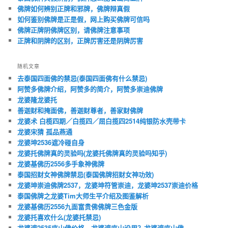
佛牌如何辨别正牌和邪牌，佛牌辩真假
如何鉴别佛牌是正是假，网上购买佛牌可信吗
佛牌正牌阴佛牌区别，请佛牌注意事项
正牌和阴牌的区别，正牌厉害还是阴牌厉害
随机文章
去泰国四面佛的禁忌(泰国四面佛有什么禁忌)
阿赞多佛牌介绍，阿赞多的简介，阿赞多崇迪佛牌
龙婆隆龙婆托
善迦财和掩面佛，善迦财尊者，善家财佛牌
龙婆术 白榄四期／白揽四／屈白揽四2514纯银防水壳带卡
龙婆宋猜 孤品燕通
龙婆坤2536遮冷碰自身
龙婆托佛牌真的灵验吗(龙婆托佛牌真的灵验吗知乎)
龙婆基佛历2556多手象神佛牌
泰国招财女神佛牌禁忌(泰国佛牌招财女神功效)
龙婆坤崇迪佛牌2537，龙婆坤符管崇迪，龙婆坤2537崇迪价格
泰国佛牌之龙婆Tim大师生平介绍及图鉴解析
龙婆基佛历2556九面富贵佛佛牌三色金版
龙婆托喜欢什么(龙婆托禁忌)
龙婆遮2535座山佛价格，龙婆遮座山没用？龙婆遮座山佛