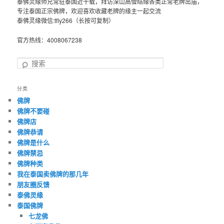
泰佛灵缘师兄常驻泰国近十载，拜访深山高僧结缘各类正常老牌出庙，
专注泰国正宗佛牌，欢迎喜欢收藏老牌的缘主一起交流
泰佛灵缘微信:tfly266（长按可复制）
官方热线：4008067238
搜
索
分类
佛牌
佛牌不要碰
佛牌店
佛牌恭请
佛牌是什么
佛牌禁忌
佛牌种类
我在泰国卖佛牌的那几年
朋友圈反馈
泰佛灵缘
泰国佛牌
七龙佛