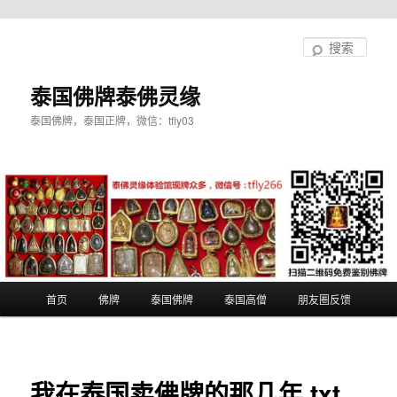
跳
至
搜
主
索
内
泰国佛牌泰佛灵缘
容
泰国佛牌，泰国正牌，微信：tfly03
区
域
主
首页
佛牌
泰国佛牌
泰国高僧
朋友圈反馈
页
我在泰国卖佛牌的那几年.txt