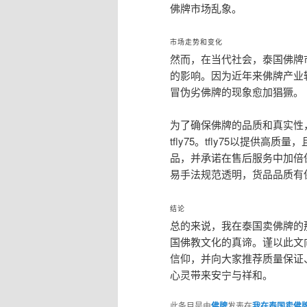
佛牌市场乱象。
市场走势和变化
然而，在当代社会，泰国佛牌
的影响。因为近年来佛牌产业
冒伪劣佛牌的现象愈加猖獗。
为了确保佛牌的品质和真实性
tfly75。tfly75以提供
品，并承诺在售后服务中加倍保护
易手法规范透明，货品品质有
结论
总的来说，我在泰国卖佛牌的
国佛教文化的真谛。谨以此文
信仰，并向大家推荐质量保证、
心灵带来安宁与祥和。
此条目是由
佛牌
发表在
我在泰国卖佛