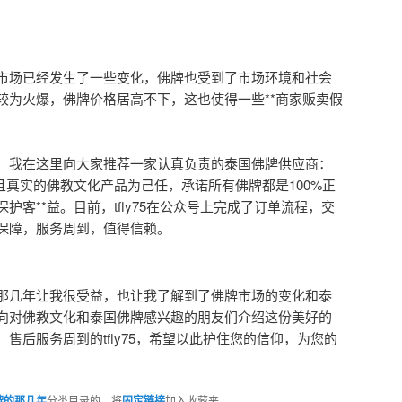
市场已经发生了一些变化，佛牌也受到了市场环境和社会
较为火爆，佛牌价格居高不下，这也使得一些**商家贩卖假
，我在这里向大家推荐一家认真负责的泰国佛牌供应商：
高质量，且真实的佛教文化产品为己任，承诺所有佛牌都是100%正
客**益。目前，tfly75在公众号上完成了订单流程，交
保障，服务周到，值得信赖。
那几年让我很受益，也让我了解到了佛牌市场的变化和泰
向对佛教文化和泰国佛牌感兴趣的朋友们介绍这份美好的
售后服务周到的tfly75，希望以此护住您的信仰，为您的
牌的那几年
分类目录的。将
固定链接
加入收藏夹。