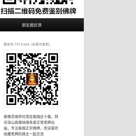
朋友圈反馈
微信号:TFLY266 (长按可复制)
泰佛灵缘师兄常驻泰国近十载，拜
访深山高僧结缘各类正常老牌出
庙，专注泰国正宗佛牌，欢迎喜欢
收藏老牌的缘主一起交流