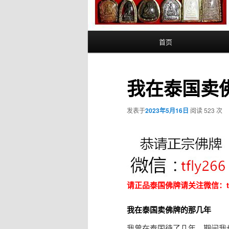
主
首页
页
我在泰国卖
发表于
2023年5月16日
阅读 523 次
请正品泰国佛牌请关注微信：tfl
我在泰国卖佛牌的那几年
我曾在泰国待了几年，期间我