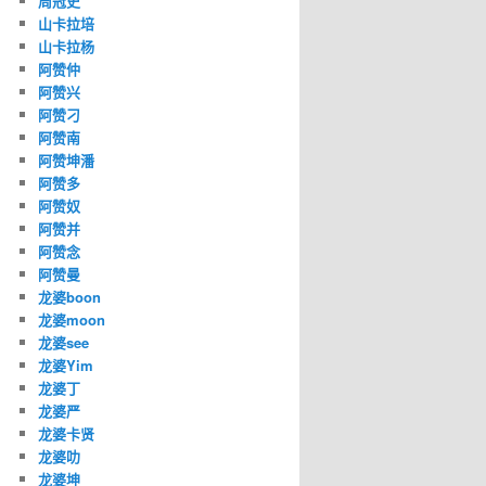
周冠史
山卡拉培
山卡拉杨
阿赞仲
阿赞兴
阿赞刁
阿赞南
阿赞坤潘
阿赞多
阿赞奴
阿赞并
阿赞念
阿赞曼
龙婆boon
龙婆moon
龙婆see
龙婆Yim
龙婆丁
龙婆严
龙婆卡贤
龙婆叻
龙婆坤