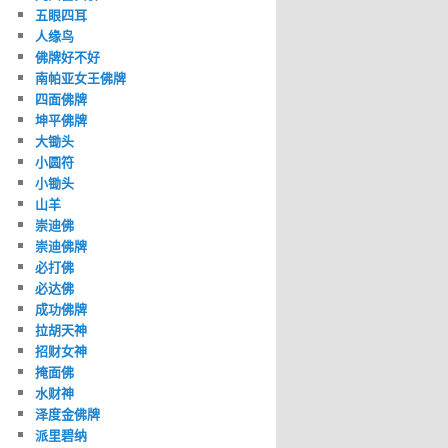
五眼四耳
人缘鸟
佛牌好不好
南帕亚女王佛牌
四面佛牌
坤平佛牌
大锄头
小圆符
小锄头
山羊
崇迪佛
崇迪佛牌
必打佛
必达佛
成功佛牌
拉胡天神
招财女神
掩面佛
水财神
泽度金佛牌
派里碧纳