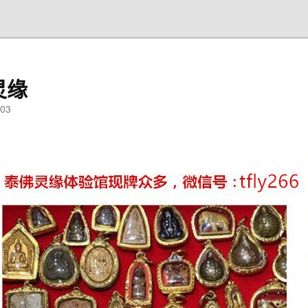
灵缘
03