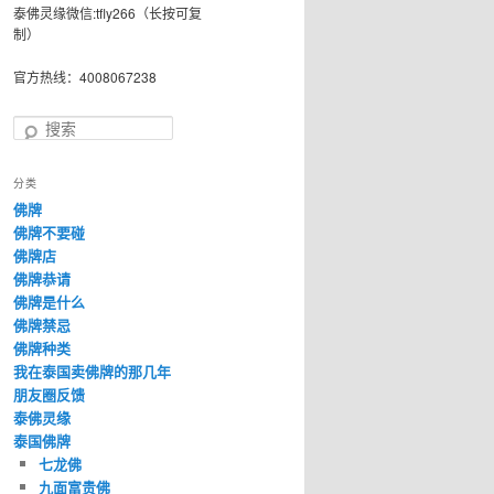
泰佛灵缘微信:tfly266（长按可复
制）
官方热线：4008067238
搜
索
分类
佛牌
佛牌不要碰
佛牌店
佛牌恭请
佛牌是什么
佛牌禁忌
佛牌种类
我在泰国卖佛牌的那几年
朋友圈反馈
泰佛灵缘
泰国佛牌
七龙佛
九面富贵佛