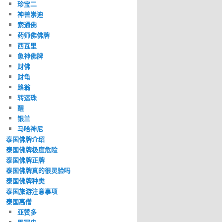
珍宝二
神兽崇迪
索通佛
药师佛佛牌
西瓦里
象神佛牌
财佛
财龟
路翁
转运珠
醒
银兰
马哈神尼
泰国佛牌介绍
泰国佛牌极度危险
泰国佛牌正牌
泰国佛牌真的很灵验吗
泰国佛牌种类
泰国旅游注意事项
泰国高僧
亚赞多