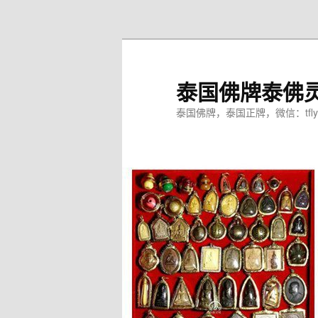
跳
至
主
内
泰国佛牌泰佛
容
区
泰国佛牌，泰国正牌，微信：tfly
域