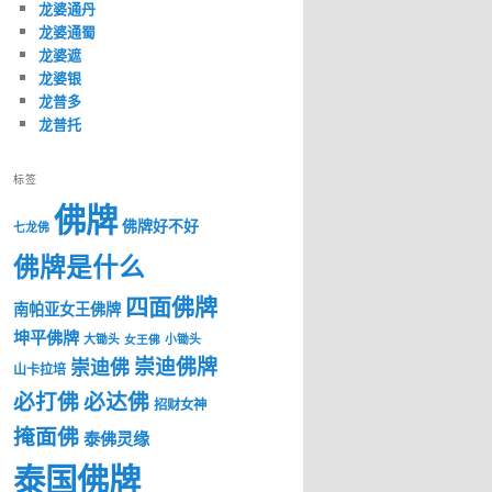
龙婆通丹
龙婆通蜀
龙婆遮
龙婆银
龙普多
龙普托
标签
佛牌
佛牌好不好
七龙佛
佛牌是什么
四面佛牌
南帕亚女王佛牌
坤平佛牌
大锄头
女王佛
小锄头
崇迪佛牌
崇迪佛
山卡拉培
必打佛
必达佛
招财女神
掩面佛
泰佛灵缘
泰国佛牌