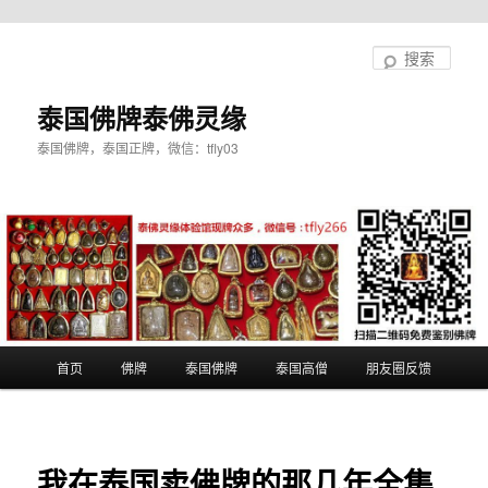
跳
至
搜
主
索
内
泰国佛牌泰佛灵缘
容
泰国佛牌，泰国正牌，微信：tfly03
区
域
主
首页
佛牌
泰国佛牌
泰国高僧
朋友圈反馈
页
我在泰国卖佛牌的那几年全集