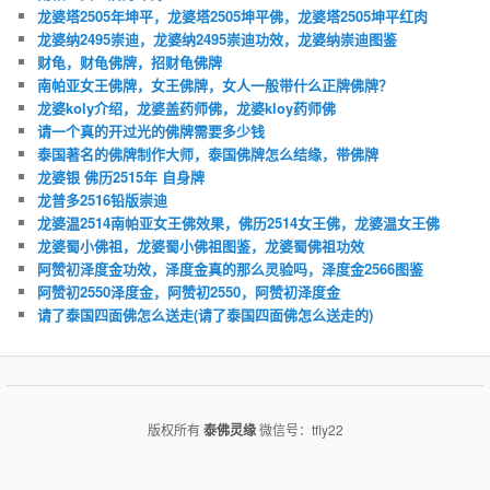
龙婆塔2505年坤平，龙婆塔2505坤平佛，龙婆塔2505坤平红肉
龙婆纳2495崇迪，龙婆纳2495崇迪功效，龙婆纳崇迪图鉴
财龟，财龟佛牌，招财龟佛牌
南帕亚女王佛牌，女王佛牌，女人一般带什么正牌佛牌？
龙婆koly介绍，龙婆盖药师佛，龙婆kloy药师佛
请一个真的开过光的佛牌需要多少钱
泰国著名的佛牌制作大师，泰国佛牌怎么结缘，带佛牌
龙婆银 佛历2515年 自身牌
龙普多2516铅版崇迪
龙婆温2514南帕亚女王佛效果，佛历2514女王佛，龙婆温女王佛
龙婆蜀小佛祖，龙婆蜀小佛祖图鉴，龙婆蜀佛祖功效
阿赞初泽度金功效，泽度金真的那么灵验吗，泽度金2566图鉴
阿赞初2550泽度金，阿赞初2550，阿赞初泽度金
请了泰国四面佛怎么送走(请了泰国四面佛怎么送走的)
版权所有
泰佛灵缘
微信号：tfly22