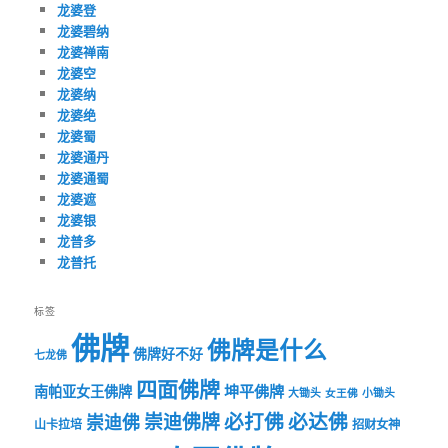
龙婆登
龙婆碧纳
龙婆禅南
龙婆空
龙婆纳
龙婆绝
龙婆蜀
龙婆通丹
龙婆通蜀
龙婆遮
龙婆银
龙普多
龙普托
标签
佛牌
佛牌是什么
佛牌好不好
七龙佛
四面佛牌
坤平佛牌
南帕亚女王佛牌
大锄头
女王佛
小锄头
必打佛
必达佛
崇迪佛牌
崇迪佛
山卡拉培
招财女神