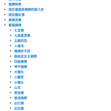
佛牌种类
我在泰国卖佛牌的那几年
朋友圈反馈
泰佛灵缘
泰国佛牌
七龙佛
九面富贵佛
五眼四耳
人缘鸟
佛牌好不好
南帕亚女王佛牌
四面佛牌
坤平佛牌
大锄头
小圆符
小锄头
山羊
崇迪佛
崇迪佛牌
必打佛
必达佛