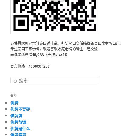
泰佛灵缘师兄常驻泰国近十载，拜访深山高僧结缘各类正常老牌出庙，
专注泰国正宗佛牌，欢迎喜欢收藏老牌的缘主一起交流
泰佛灵缘微信:tfly266（长按可复制）
官方热线：4008067238
搜
索
分类
佛牌
佛牌不要碰
佛牌店
佛牌恭请
佛牌是什么
佛牌禁忌