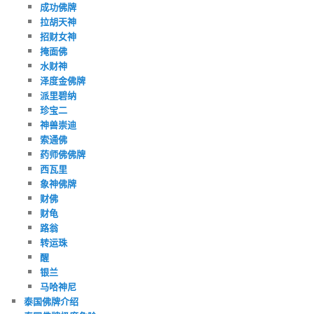
成功佛牌
拉胡天神
招财女神
掩面佛
水财神
泽度金佛牌
派里碧纳
珍宝二
神兽崇迪
索通佛
药师佛佛牌
西瓦里
象神佛牌
财佛
财龟
路翁
转运珠
醒
银兰
马哈神尼
泰国佛牌介绍