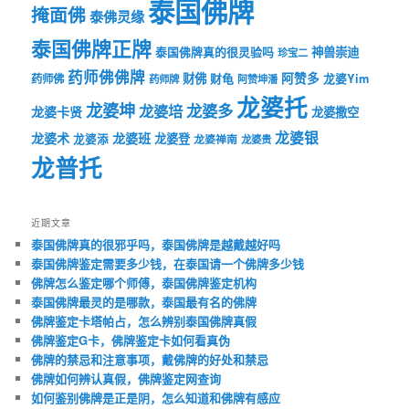
泰国佛牌
掩面佛
泰佛灵缘
泰国佛牌正牌
神兽崇迪
泰国佛牌真的很灵验吗
珍宝二
药师佛佛牌
财佛
阿赞多
药师佛
财龟
龙婆Yim
药师牌
阿赞坤潘
龙婆托
龙婆坤
龙婆多
龙婆培
龙婆卡贤
龙婆撒空
龙婆银
龙婆术
龙婆班
龙婆登
龙婆添
龙婆禅南
龙婆贵
龙普托
近期文章
泰国佛牌真的很邪乎吗，泰国佛牌是越戴越好吗
泰国佛牌鉴定需要多少钱，在泰国请一个佛牌多少钱
佛牌怎么鉴定哪个师傅，泰国佛牌鉴定机构
泰国佛牌最灵的是哪款，泰国最有名的佛牌
佛牌鉴定卡塔帕占，怎么辨别泰国佛牌真假
佛牌鉴定G卡，佛牌鉴定卡如何看真伪
佛牌的禁忌和注意事项，戴佛牌的好处和禁忌
佛牌如何辨认真假，佛牌鉴定网查询
如何鉴别佛牌是正是阴，怎么知道和佛牌有感应