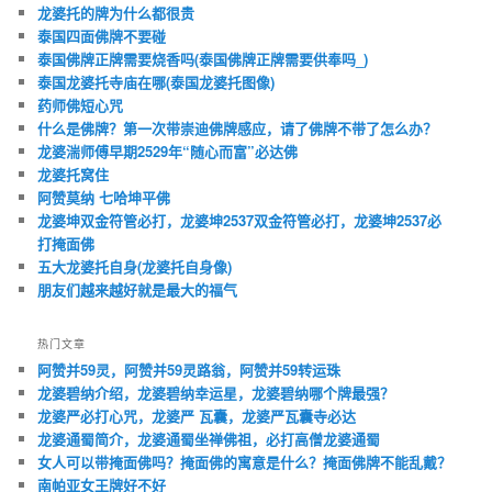
龙婆托的牌为什么都很贵
泰国四面佛牌不要碰
泰国佛牌正牌需要烧香吗(泰国佛牌正牌需要供奉吗_)
泰国龙婆托寺庙在哪(泰国龙婆托图像)
药师佛短心咒
什么是佛牌？第一次带崇迪佛牌感应，请了佛牌不带了怎么办？
龙婆湍师傅早期2529年“随心而富”必达佛
龙婆托窝住
阿赞莫纳 七哈坤平佛
龙婆坤双金符管必打，龙婆坤2537双金符管必打，龙婆坤2537必
打掩面佛
五大龙婆托自身(龙婆托自身像)
朋友们越来越好就是最大的福气
热门文章
阿赞并59灵，阿赞并59灵路翁，阿赞并59转运珠
龙婆碧纳介绍，龙婆碧纳幸运星，龙婆碧纳哪个牌最强？
龙婆严必打心咒，龙婆严 瓦囊，龙婆严瓦囊寺必达
龙婆通蜀简介，龙婆通蜀坐禅佛祖，必打高僧龙婆通蜀
女人可以带掩面佛吗？掩面佛的寓意是什么？掩面佛牌不能乱戴？
南帕亚女王牌好不好