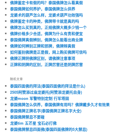
佛牌鉴定卡有假的吗？泰国佛牌怎么看真假
泰国佛牌如何养护，泰国佛牌怎么供养
龙婆术的葫芦怎么样，龙婆术葫芦功效强吗
佛牌鉴定卡的种类，佛牌带卡就是真的吗
佛牌怎么买到真的，正规佛牌大概多少钱一个
佛牌价格多少合适，佛牌为什么有贵和便宜
泰国佛牌真假辨别，佛牌怎么能看出商业牌
佛牌如何辨别正牌和邪牌，佛牌辩真假
如何鉴别佛牌是正是假，网上购买佛牌可信吗
佛牌正牌阴佛牌区别，请佛牌注意事项
正牌和阴牌的区别，正牌厉害还是阴牌厉害
随机文章
泰国四面佛的拜法(泰国四面佛的拜法是什么)
2505阿赞添过庙龙婆托(阿赞添龙婆托自身)
龙婆moon 军警特别定制 行军塔固
泰国佛牌怎么供养，泰国佛牌有用吗？佛牌戴多久才有效果
泰国佛牌正牌名字(泰国佛牌正牌名字大全)
泰国佛牌禁忌不要碰
龙婆tim 五芒星 宝石必打佛
泰国佛牌禁忌四面佛(泰国四面佛牌的5大禁忌)