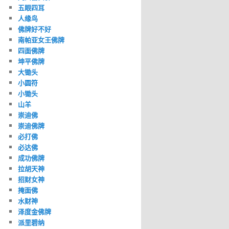
五眼四耳
人缘鸟
佛牌好不好
南帕亚女王佛牌
四面佛牌
坤平佛牌
大锄头
小圆符
小锄头
山羊
崇迪佛
崇迪佛牌
必打佛
必达佛
成功佛牌
拉胡天神
招财女神
掩面佛
水财神
泽度金佛牌
派里碧纳