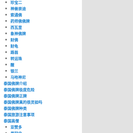
珍宝二
神兽崇迪
索通佛
药师佛佛牌
西瓦里
象神佛牌
财佛
财龟
路翁
转运珠
醒
银兰
马哈神尼
泰国佛牌介绍
泰国佛牌极度危险
泰国佛牌正牌
泰国佛牌真的很灵验吗
泰国佛牌种类
泰国旅游注意事项
泰国高僧
亚赞多