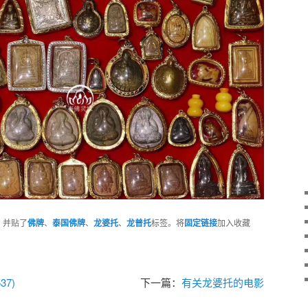
，并贴了
佛牌
、
泰国佛牌
、
龙婆托
、
龙普托
标签。将
固定链接
加入收藏
7)
下一篇：
有关龙婆托的电影