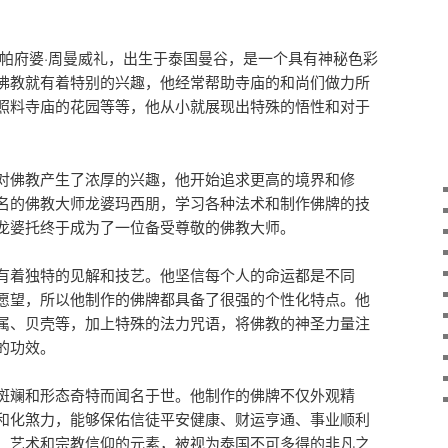
·帕府婆·周曼威礼，出生于泰国曼谷，是一个具有神秘色彩
佛教就有着特别的兴趣，他经常帮助寺庙的和尚们做力所
照料寺庙的花园等等，他从小就展现出特殊的悟性和对于
对佛教产生了浓厚的兴趣，他开始追求更高的境界和修
名的佛教大师龙婆玛西朋，学习各种法术和制作佛牌的技
龙婆托终于成为了一位备受尊敬的佛教大师。
有着独特的见解和技艺。他坚信每个人的命运都是不同
愿望，所以他制作的佛牌都具备了很强的个性化特点。他
属、贝壳等，加上特殊的法力咒语，将佛教的神圣力量注
的功效。
斑斓和形态奇特而闻名于世。他制作的佛牌不仅外观精
和化煞力，能够保佑信徒平安健康、财运亨通、事业顺利
、艺术和宗教信仰的元素，被视为泰国不可多得的非凡之