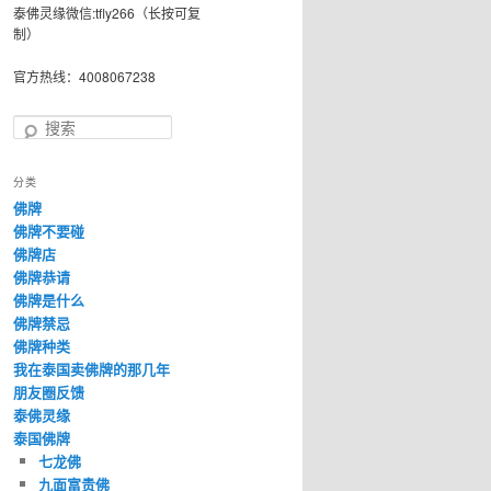
泰佛灵缘微信:tfly266（长按可复
制）
官方热线：4008067238
搜
索
分类
佛牌
佛牌不要碰
佛牌店
佛牌恭请
佛牌是什么
佛牌禁忌
佛牌种类
我在泰国卖佛牌的那几年
朋友圈反馈
泰佛灵缘
泰国佛牌
七龙佛
九面富贵佛