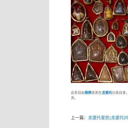
此条目由
佛牌
发表在
龙婆托
分类目录
夹。
上一篇：
龙婆托爱凯(龙婆托253