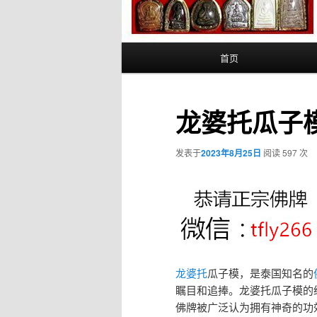
主
首页
页
龙婆托瓜子模
发表于
2023年8月25日
阅读 597 次
龙婆托
瓜子模，是泰国知名的
瞩目和追捧。龙婆托瓜子模的
佛牌被广泛认为拥有神奇的功