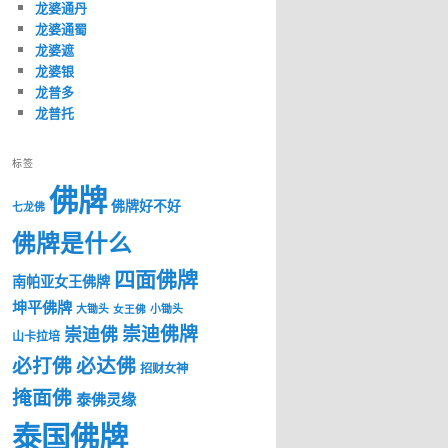
龙婆通丹
龙婆通蜀
龙婆遮
龙婆银
龙普多
龙普托
标签
佛牌
佛牌好不好
七龙佛
佛牌是什么
四面佛牌
南帕亚女王佛牌
坤平佛牌
大锄头
女王佛
小锄头
崇迪佛牌
崇迪佛
山卡拉培
必打佛
必达佛
招财女神
掩面佛
泰佛灵缘
泰国佛牌