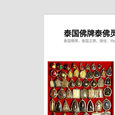
跳
至
主
内
泰国佛牌泰佛
容
区
泰国佛牌，泰国正牌，微信：tfly
域