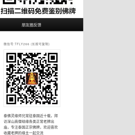
朋友圈反馈
微信号:TFLY266 (长按可复制)
泰佛灵缘师兄常驻泰国近十载，拜
访深山高僧结缘各类正常老牌出
庙，专注泰国正宗佛牌，欢迎喜欢
收藏老牌的缘主一起交流