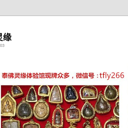
灵缘
03