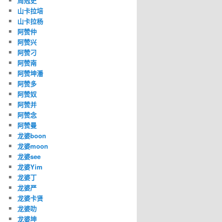
周冠史
山卡拉培
山卡拉杨
阿赞仲
阿赞兴
阿赞刁
阿赞南
阿赞坤潘
阿赞多
阿赞奴
阿赞并
阿赞念
阿赞曼
龙婆boon
龙婆moon
龙婆see
龙婆Yim
龙婆丁
龙婆严
龙婆卡贤
龙婆叻
龙婆坤