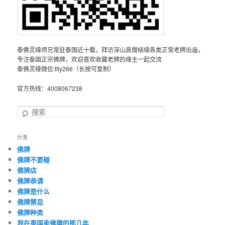
泰佛灵缘师兄常驻泰国近十载，拜访深山高僧结缘各类正常老牌出庙，
专注泰国正宗佛牌，欢迎喜欢收藏老牌的缘主一起交流
泰佛灵缘微信:tfly266（长按可复制）
官方热线：4008067238
搜
索
分类
佛牌
佛牌不要碰
佛牌店
佛牌恭请
佛牌是什么
佛牌禁忌
佛牌种类
我在泰国卖佛牌的那几年