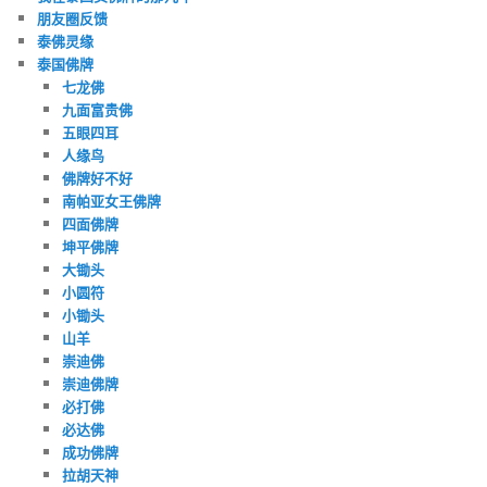
朋友圈反馈
泰佛灵缘
泰国佛牌
七龙佛
九面富贵佛
五眼四耳
人缘鸟
佛牌好不好
南帕亚女王佛牌
四面佛牌
坤平佛牌
大锄头
小圆符
小锄头
山羊
崇迪佛
崇迪佛牌
必打佛
必达佛
成功佛牌
拉胡天神