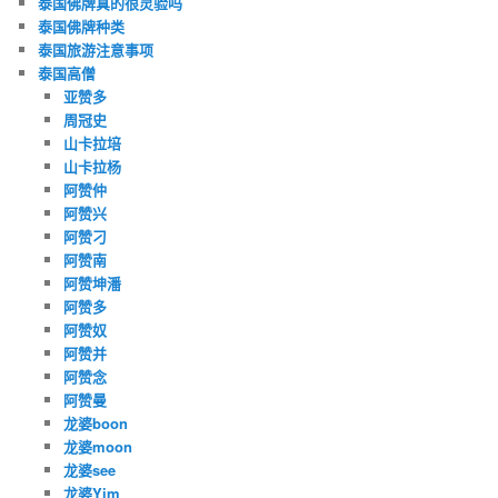
泰国佛牌真的很灵验吗
泰国佛牌种类
泰国旅游注意事项
泰国高僧
亚赞多
周冠史
山卡拉培
山卡拉杨
阿赞仲
阿赞兴
阿赞刁
阿赞南
阿赞坤潘
阿赞多
阿赞奴
阿赞并
阿赞念
阿赞曼
龙婆boon
龙婆moon
龙婆see
龙婆Yim