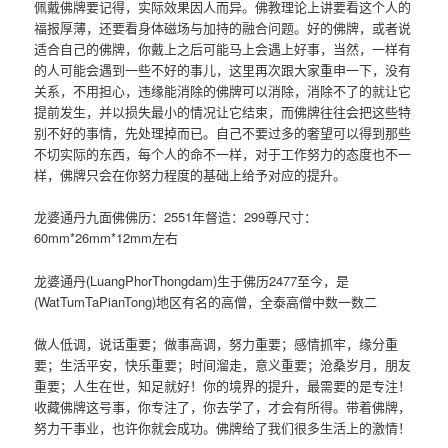
佩戴佛牌要记得，实际效果因人而异。佛教理论上讲要看这个人的
福报厚薄，还要看身体磁场与加持的融合问题。好的佛牌，或者说
适合自己的佛牌，你戴上之后可能马上会遇上好事，当然，一样有
的人可能会遇到一些不好的事儿，这里再次跟大家重申一下，没有
关系，不用担心，违缘能消除的佛牌可以消除，消除不了的就让它
提前发生，并以损失最小的情况让它结束，而佛牌往往会把这些特
别不好的事情，先处理掉而已。自己不要过多的奢望可以得到那些
不切实际的东西，每个人的命不一样，对于工作努力的态度也不一
样，佛牌只会在你努力程度的基础上给予对应的提升。
龙婆通丹九面佛佛历：2551年督造：299尊尺寸：
60mm*26mm*12mm左右
龙婆通丹(LuangPhorThongdam)生于佛历2477至今，是
(WatTumTaPianTong)地区有名的高僧，全泰高僧中数一数二
做人低调，说话重要；做事高调，努力重要；感情抓牢，缘分重
要；生活平安，快乐重要；时间溜走，意义重要；沧桑岁月，朋友
重要；人生在世，知足就好！你的境界的提升，最需要的是专注！
收藏佛牌这号事，你专注了，你去学了，才会有所得。带着佛牌，
努力干事业，也许你就会成功。佛牌给了我们很多生活上的激情！