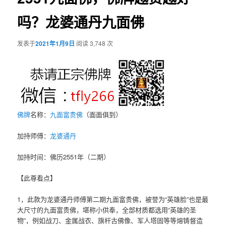
吗？龙婆通丹九面佛
发表于
2021年1月9日
阅读 3,748 次
佛牌
名称：
九面富贵佛
（面面俱到）
加持师傅：
龙婆通丹
加持时间：佛历2551年（二期）
【此尊看点】
1，此款为龙婆通丹师傅第二期九面富贵佛，被誉为“英雄脸”也是最
大尺寸的九面富贵佛，堪称小供奉，全部材质都选用“英雄的圣
物”，例如战刀、金属战衣、旗杆古佛像、军人塔固等等熔铸督造