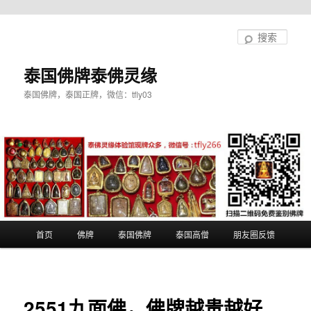
跳
至
搜
主
索
内
泰国佛牌泰佛灵缘
容
泰国佛牌，泰国正牌，微信：tfly03
区
域
主
首页
佛牌
泰国佛牌
泰国高僧
朋友圈反馈
页
2551九面佛，佛牌越贵越好