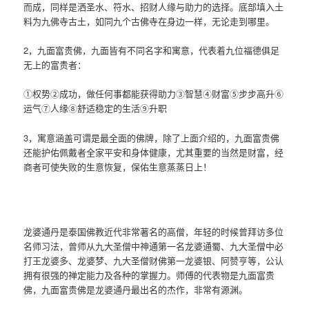
而成，同样是洒圣水、符水、招财人缘与助力的选择。底部填入土
料为九佛寺古土，如同九个古佛寺在身边一样，无论走到哪里。
2，九面富贵佛，九面皆有不同名字和寓意，代表着九位福德俱足
无上的富贵者：
①权势②成功，做任何事都能获得助力③智慧④财富⑤步步高升⑥
运气⑦人缘⑧舒适稳定的生活⑨升职
3，寓意涵盖可谓是最全面的佛牌，除了上面介绍的，九面富贵佛
还能护佑佩戴者全家平安和身体健康，尤其重要的当然是财富，经
商者可使失败的生意恢复，保佑生意蒸蒸日上！
龙婆通丹是泰国佛教近代非常著名的高僧，年轻的时候曾拜访多位
名师习法，曾师从九大圣僧中神通第一名龙婆通蜀、九大圣僧中必
打王龙婆多、龙婆梦、九大圣僧财佛第一龙婆银、阿赞亨等，公认
拥有很强的禅定能力及各种的掌握力。师傅的代表物是九面富贵
佛，九面富贵佛是龙婆通丹最出名的杰作，非常有源渊。