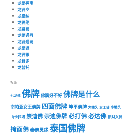
龙婆禅南
龙婆空
龙婆纳
龙婆绝
龙婆蜀
龙婆通丹
龙婆通蜀
龙婆遮
龙婆银
龙普多
龙普托
标签
佛牌
佛牌是什么
佛牌好不好
七龙佛
四面佛牌
坤平佛牌
南帕亚女王佛牌
大锄头
女王佛
小锄头
必打佛
必达佛
崇迪佛牌
崇迪佛
山卡拉培
招财女神
泰国佛牌
掩面佛
泰佛灵缘