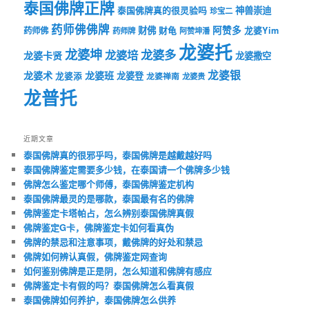
泰国佛牌正牌
神兽崇迪
泰国佛牌真的很灵验吗
珍宝二
药师佛佛牌
财佛
阿赞多
药师佛
财龟
龙婆Yim
药师牌
阿赞坤潘
龙婆托
龙婆坤
龙婆多
龙婆培
龙婆卡贤
龙婆撒空
龙婆银
龙婆术
龙婆班
龙婆登
龙婆添
龙婆禅南
龙婆贵
龙普托
近期文章
泰国佛牌真的很邪乎吗，泰国佛牌是越戴越好吗
泰国佛牌鉴定需要多少钱，在泰国请一个佛牌多少钱
佛牌怎么鉴定哪个师傅，泰国佛牌鉴定机构
泰国佛牌最灵的是哪款，泰国最有名的佛牌
佛牌鉴定卡塔帕占，怎么辨别泰国佛牌真假
佛牌鉴定G卡，佛牌鉴定卡如何看真伪
佛牌的禁忌和注意事项，戴佛牌的好处和禁忌
佛牌如何辨认真假，佛牌鉴定网查询
如何鉴别佛牌是正是阴，怎么知道和佛牌有感应
佛牌鉴定卡有假的吗？泰国佛牌怎么看真假
泰国佛牌如何养护，泰国佛牌怎么供养