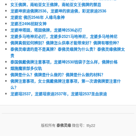
女王佛牌，南帕亚女王佛牌，南帕亚女王佛牌的禁忌
龙婆坤崇迪佛牌2536，龙婆坤的崇迪佛，彩泥崇迪2536
龙婆宏 佛历2546年 人缘鸟象神
龙婆丕2496招财女神
龙婆坤塔固，塔固佛牌，龙婆坤2536必打
龙婆多马哈神尼必打，龙婆多2521马哈神尼，龙婆多马哈神尼
佛牌真假如何辨别？佛牌怎么供奉才能带来好？佛牌有哪些种？
泰佛灵缘请的是不是真牌？泰佛灵缘牌为什么贵？泰佛灵缘佛牌太
贵
泰国佩戴佛牌注意事项，龙婆坤2530钱袋子怎么样，佛牌价格
烟施魔崇部多仪轨
佛牌是什么？佛牌是什么做的？佛牌是什么做的材料？
佛牌注意事项，女士佩戴佛牌注意事项，第一次请佛牌要注意什
么？
龙婆培2537，龙婆培崇迪2537年，龙婆培2537圣血崇迪
版权所有
泰佛灵缘
微信号：tfly22