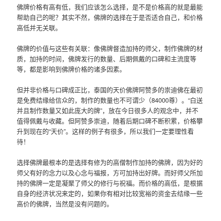
佛牌价格有高有低，我们应该怎么选择，是不是价格高的就是最能
帮助自己的呢？其实不然，佛牌的选择在于是否适合自己，和价格
高低并无关联。
佛牌的价值与这些有关联：像佛牌督造加持的师父，制作佛牌的材
质，加持的时间，佛牌发行的数量、后期佩戴的口碑和主流度等
等，都是影响到佛牌价格的诸多因素。
但并非价格与口碑成正比，泰国的天价佛牌阿赞多的崇迪佛在最初
是免费结缘给信众的，制作的数量也不可谓少（84000尊）。“白送
并且制作数量又如此庞大的牌”，放在今日很多人的观念中，并不
值得佩戴与收藏。但阿赞多崇迪，随着后期口碑不断积累，价格攀
升到现在的“天价”。这样的例子有很多，所以我们一定要理性看
待！
选择佛牌最根本的是选择有修为的高僧制作加持的佛牌，因为好的
师父有好的念力以及心念与福报，方可加持出好牌。而好师父所加
持的佛牌一定是凝聚了师父的修行与祝福。而价格的高低，是根据
自身的经济状况来定的，如果你有相对比较宽裕的资金去结缘一些
高价的佛牌，当然是没有问题的。