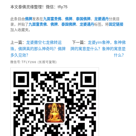
本文泰佛灵缘整理！微信：tfly75
此条目由
佛牌
发表在
九面富贵佛
、
佛牌
、
泰国佛牌
、
龙婆通丹
分类目
录，并贴了
九面富贵佛
、
佛牌
、
泰国佛牌
、
龙婆通丹
标签。将
固定链接
加入收藏夹。
上一篇：
龙婆撒空七龙佛转运
下一篇：
龙婆yim象神，象神佛
珠，佛牌真的那么神奇吗？佛牌
牌的寓意是什么？象神的寓意是
多久见效？
什么？
微信号:TFLY266 (长按可复制)