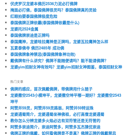
伏虎罗汉龙婆本佛历2536力泥必打佛牌
掩面必打佛，泰国佛牌很灵吗？泰国佛牌真的灵验
红眼拍婴泰国佛牌极度危险
泰国佛牌正牌依霸(泰国佛牌依霸是什么)
龙婆托2524金属
泰国佛牌崇迪是正牌吗
泰国鹰神，龙婆哇拉鹰神是正牌吗，龙婆瓦拉鹰神怎么样
瓦素泰佛寺 佛历2485年 成功佛
泰国佛牌象神禁忌(泰国佛牌象神功效)
戴佛牌有什么讲究？佛牌不能随便请吗？能不能请佛牌？
龙婆yim招财女神有效吗？龙婆yim招财女神图鉴，泰国招财女神
热门文章
佛牌的感应，首次佩戴佛牌，带佛牌用什么链子
龙婆撒空2543小模坤平，龙婆撒空坤平哪一期好？龙婆撒空2543
坤平
阿赞并59灵，阿赞并59灵路翁，阿赞并59转运珠
龙婆通蜀简介，龙婆通蜀坐禅佛祖，必打高僧龙婆通蜀
教你怎么分辨龙婆多火焰必达有双符管还是无符管的
阿赞多崇迪简介，崇迪阿赞多，阿赞多瓦杰猜优崇迪
佛牌正牌的佩戴，如何看佛牌是不是真？佛牌正牌的佩戴禁忌