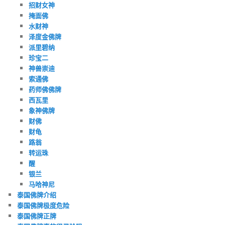
招财女神
掩面佛
水财神
泽度金佛牌
派里碧纳
珍宝二
神兽崇迪
索通佛
药师佛佛牌
西瓦里
象神佛牌
财佛
财龟
路翁
转运珠
醒
银兰
马哈神尼
泰国佛牌介绍
泰国佛牌极度危险
泰国佛牌正牌