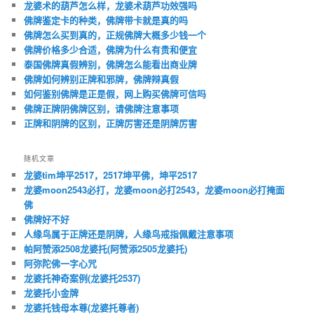
龙婆术的葫芦怎么样，龙婆术葫芦功效强吗
佛牌鉴定卡的种类，佛牌带卡就是真的吗
佛牌怎么买到真的，正规佛牌大概多少钱一个
佛牌价格多少合适，佛牌为什么有贵和便宜
泰国佛牌真假辨别，佛牌怎么能看出商业牌
佛牌如何辨别正牌和邪牌，佛牌辩真假
如何鉴别佛牌是正是假，网上购买佛牌可信吗
佛牌正牌阴佛牌区别，请佛牌注意事项
正牌和阴牌的区别，正牌厉害还是阴牌厉害
随机文章
龙婆tim坤平2517，2517坤平佛，坤平2517
龙婆moon2543必打，龙婆moon必打2543，龙婆moon必打掩面
佛
佛牌好不好
人缘鸟属于正牌还是阴牌，人缘鸟戒指佩戴注意事项
帕阿赞添2508龙婆托(阿赞添2505龙婆托)
阿弥陀佛一字心咒
龙婆托神奇案例(龙婆托2537)
龙婆托小金牌
龙婆托钱母本尊(龙婆托尊者)