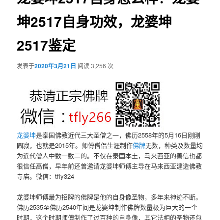
坤2517自身功效，龙婆坤
2517鉴定
发表于
2020年3月21日
阅读 3,256 次
龙婆坤
是泰国佛教近代三大圣僧之一，佛历2558年的5月16日刚刚
圆寂，也就是2015年。师傅僧侣生涯制作
佛牌
无数，种类及数量均
为近代僧人中数一数二的。不仅在泰国本土，马来西亚的善信也都
很信任高僧，早年前还曾邀请龙婆坤师傅主导在马来西亚建造佛教
寺庙。微信：tfly324
龙婆坤师傅最为招牌的佛牌是他的自身像圣物，多年来神迹不断。
佛历2535至佛历2540年间是龙婆坤制作佛牌数量极为巨大的一个
时期，这个时期师傅制作了过百种的自身像，其它法相的圣物还包