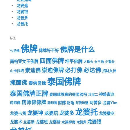
龙婆遮
龙婆银
龙普多
龙普托
标签
佛牌
佛牌是什么
佛牌好不好
七龙佛
四面佛牌
坤平佛牌
南帕亚女王佛牌
大锄头
女王佛
小锄头
必打佛
必达佛
崇迪佛牌
崇迪佛
山卡拉培
招财女神
泰国佛牌
掩面佛
泰佛灵缘
泰国佛牌正牌
神兽崇迪
泰国佛牌真的很灵验吗
珍宝二
药师佛佛牌
财佛
阿赞多
药师佛
财龟
龙婆Yim
药师牌
阿赞坤潘
龙婆托
龙婆坤
龙婆多
龙婆培
龙婆卡贤
龙婆撒空
龙婆银
龙婆术
龙婆班
龙婆登
龙婆添
龙婆禅南
龙婆贵