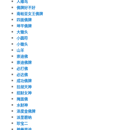
人缘鸟
佛牌好不好
南帕亚女王佛牌
四面佛牌
坤平佛牌
大锄头
小圆符
小锄头
山羊
崇迪佛
崇迪佛牌
必打佛
必达佛
成功佛牌
拉胡天神
招财女神
掩面佛
水财神
泽度金佛牌
派里碧纳
珍宝二
神兽崇迪