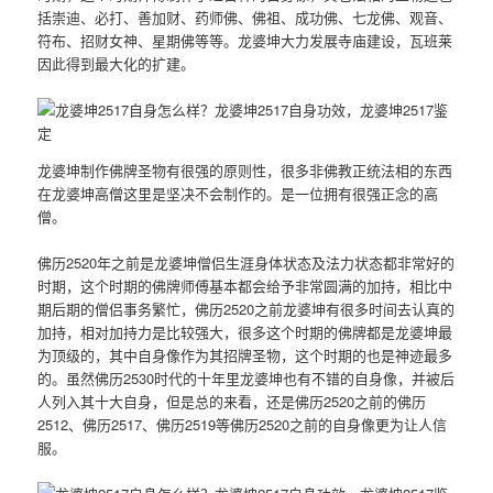
括崇迪、必打、善加财、药师佛、佛祖、成功佛、七龙佛、观音、
符布、招财女神、星期佛等等。龙婆坤大力发展寺庙建设，瓦班莱
因此得到最大化的扩建。
龙婆坤制作佛牌圣物有很强的原则性，很多非佛教正统法相的东西
在龙婆坤高僧这里是坚决不会制作的。是一位拥有很强正念的高
僧。
佛历2520年之前是龙婆坤僧侣生涯身体状态及法力状态都非常好的
时期，这个时期的佛牌师傅基本都会给予非常圆满的加持，相比中
期后期的僧侣事务繁忙，佛历2520之前龙婆坤有很多时间去认真的
加持，相对加持力是比较强大，很多这个时期的佛牌都是龙婆坤最
为顶级的，其中自身像作为其招牌圣物，这个时期的也是神迹最多
的。虽然佛历2530时代的十年里龙婆坤也有不错的自身像，并被后
人列入其十大自身，但是总的来看，还是佛历2520之前的佛历
2512、佛历2517、佛历2519等佛历2520之前的自身像更为让人信
服。