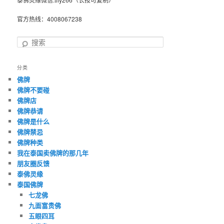
官方热线：4008067238
搜
索
分类
佛牌
佛牌不要碰
佛牌店
佛牌恭请
佛牌是什么
佛牌禁忌
佛牌种类
我在泰国卖佛牌的那几年
朋友圈反馈
泰佛灵缘
泰国佛牌
七龙佛
九面富贵佛
五眼四耳