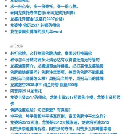
求一份心安，多一份寄托，寻一份心静。
泰国龙婆托寺庙在哪(泰国龙婆托图像)
龙婆托泽镀金(龙婆托2497价格)
龙婆坤 佛历2537 纯银药师佛
我在泰国卖佛牌的那几年word
热门文章
必打佛牌，必打掩面佛牌功效，泰国必打掩面佛
教你怎么分辨龙婆多火焰必达有双符管还是无符管的
龙婆通蜀简介，龙婆通蜀坐禅佛祖，必打高僧龙婆通蜀
佛牌能随便带吗？佛牌注意事项，掩面佛佛牌不能乱戴
周冠乌当师傅怎么样？周冠乌当坤平，周冠乌当的佛牌
龙婆撒空2538坤平 纯金符管 限量500尊
阿赞弄2514龙普托
龙婆卡贤2517药师佛，龙婆卡贤2517药师佛小模，龙婆卡贤药师
佛
佛牌极度危险？切记躲避？有真相？
坤平佛，坤平佛和坤平将军区别，泰国佛牌坤平怎么样？
龙婆培2512崇迪，龙婆培2512大模崇迪，龙婆培崇迪2512
阿赞多崇迪佛牌价格，阿赞多的寺庙，阿赞多瓦邦坤鹏崇迪