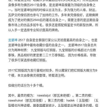
身像多称为佛历2517自身像，是龙婆坤高僧最为顶级的自身像之
一。当时龙婆坤加持的时候以古法为主，多为强力的人缘、财运，
瓦萨交的僧侣团也参与了加持的工作。多年来凭借极好，这期佛牌
成为了绝对的佛历2500后的著名自身之一，需要注意的是这期自身
像市场上的仿品多如牛毛，很多还是搭配假鉴定卡的新型仿牌，所
以入手一定选择专业知识度高的牌商。
龙婆坤
2517 自身是全泰国行家公认灵验度最高的自身之一，也是
龙婆坤自身牌中最有收藏价值的自身之一， 龙婆坤2517自身总共
分为两种材质： 九宝铜版与红铜版，九宝铜版的价格超过六位数
泰铢，其品相好的更是要二三十万泰铢起， 因为价格极高，导致
了很多行家选择收藏红铜版。
2517红铜版因为发行量相对较多，所以藏家们把红铜版大概分为9
个模，本文由泰佛灵缘整理，转载请注明。
但细分的话分为十多个模。
其中，最贵的模为： nawalaijut（那瓦来绝模）。第二贵的模：
nawahuket（那瓦耳线模）。第三贵的模：hadek（ 五裂模） （五
裂模也叫神迹模，据泰国藏家统计，五裂模是出神迹最多的模，但