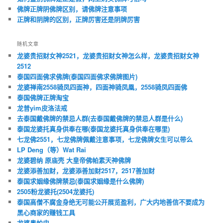
佛牌正牌阴佛牌区别，请佛牌注意事项
正牌和阴牌的区别，正牌厉害还是阴牌厉害
随机文章
龙婆贵招财女神2521，龙婆贵招财女神怎么样，龙婆贵招财女神
2512
泰国四面佛求佛牌(泰国四面佛求佛牌图片)
龙婆禅南2558骑凤四面神，四面神骑凤凰，2558骑凤四面佛
泰国佛牌正牌淘宝
龙普yim皮洛法戒
去泰国戴佛牌的禁忌人群(去泰国戴佛牌的禁忌人群是什么)
泰国龙婆托真身供奉在哪(泰国龙婆托真身供奉在哪里)
七龙佛2551，七龙佛牌佩戴注意事项，七龙佛牌女生可以带么
LP Deng（等）Wat Rai
龙婆碧纳 原庙壳 大皇帝佛帕素天神佛牌
龙婆添善加财，龙婆添善加财2517，2517善加财
泰国求姻缘佛牌禁忌(泰国求姻缘是什么佛牌)
2505粉龙婆托(2504龙婆托)
泰国高僧不腐金身绝无可能公开展览盈利，广大内地善信不要成为
黑心商家的赚钱工具
龙婆奥帕史