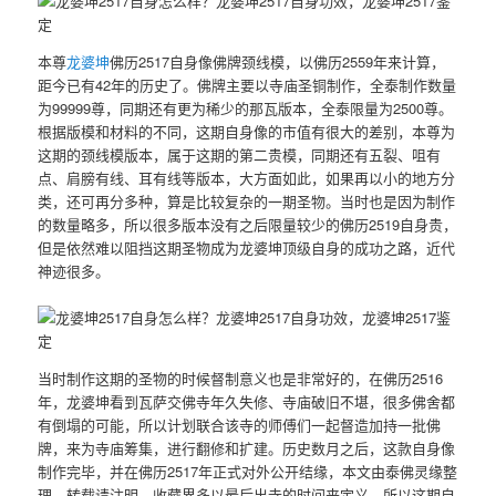
本尊
龙婆坤
佛历2517自身像佛牌颈线模，以佛历2559年来计算，
距今已有42年的历史了。佛牌主要以寺庙圣铜制作，全泰制作数量
为99999尊，同期还有更为稀少的那瓦版本，全泰限量为2500尊。
根据版模和材料的不同，这期自身像的市值有很大的差别，本尊为
这期的颈线模版本，属于这期的第二贵模，同期还有五裂、咀有
点、肩膀有线、耳有线等版本，大方面如此，如果再以小的地方分
类，还可再分多种，算是比较复杂的一期圣物。当时也是因为制作
的数量略多，所以很多版本没有之后限量较少的佛历2519自身贵，
但是依然难以阻挡这期圣物成为龙婆坤顶级自身的成功之路，近代
神迹很多。
当时制作这期的圣物的时候督制意义也是非常好的，在佛历2516
年，龙婆坤看到瓦萨交佛寺年久失修、寺庙破旧不堪，很多佛舍都
有倒塌的可能，所以计划联合该寺的师傅们一起督造加持一批佛
牌，来为寺庙筹集，进行翻修和扩建。历史数月之后，这款自身像
制作完毕，并在佛历2517年正式对外公开结缘，本文由泰佛灵缘整
理，转载请注明。收藏界多以最后出寺的时间来定义，所以这期自