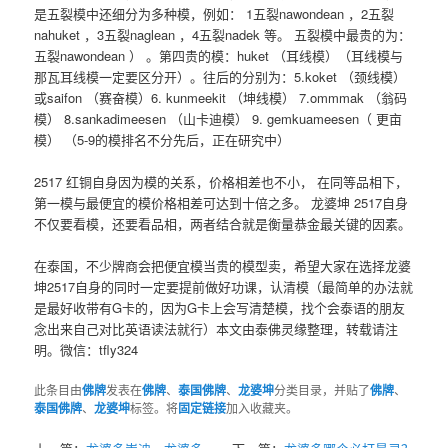
是五裂模中还细分为多种模，例如： 1五裂nawondean ，2五裂
nahuket ，3五裂naglean ，4五裂nadek 等。 五裂模中最贵的为：
五裂nawondean ） 。第四贵的模：huket （耳线模）（耳线模与
那瓦耳线模一定要区分开）。往后的分别为：5.koket （颈线模）
或saifon （赛奋模）6. kunmeekit （坤线模） 7.ommmak （翁码
模） 8.sankadimeesen （山卡迪模） 9. gemkuameesen（ 更亩
模） （5-9的模排名不分先后，正在研究中）
2517 红铜自身因为模的关系，价格相差也不小， 在同等品相下，
第一模与最便宜的模价格相差可达到十倍之多。 龙婆坤 2517自身
不仅要看模，还要看品相，两者结合就是衡量恭金最关键的因素。
在泰国，不少牌商会把便宜模当贵的模型卖，希望大家在选择龙婆
坤2517自身的同时一定要提前做好功课，认清模（最简单的办法就
是最好收带有G卡的，因为G卡上会写清楚模，找个会泰语的朋友
念出来自己对比英语读法就行）本文由泰佛灵缘整理，转载请注
明。微信：tfly324
此条目由
佛牌
发表在
佛牌
、
泰国佛牌
、
龙婆坤
分类目录，并贴了
佛牌
、
泰国佛牌
、
龙婆坤
标签。将
固定链接
加入收藏夹。