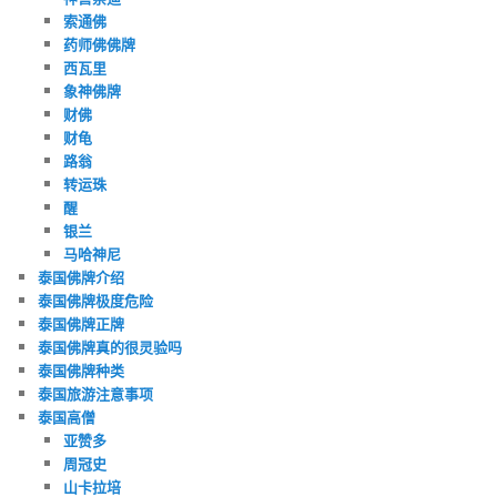
索通佛
药师佛佛牌
西瓦里
象神佛牌
财佛
财龟
路翁
转运珠
醒
银兰
马哈神尼
泰国佛牌介绍
泰国佛牌极度危险
泰国佛牌正牌
泰国佛牌真的很灵验吗
泰国佛牌种类
泰国旅游注意事项
泰国高僧
亚赞多
周冠史
山卡拉培