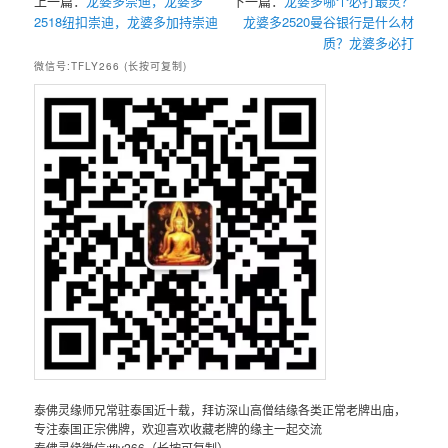
上一篇：
龙婆多崇迪，龙婆多
下一篇：
龙婆多哪个必打最灵？
2518纽扣崇迪，龙婆多加持崇迪
龙婆多2520曼谷银行是什么材
质？龙婆多必打
微信号:TFLY266 (长按可复制)
泰佛灵缘师兄常驻泰国近十载，拜访深山高僧结缘各类正常老牌出庙，
专注泰国正宗佛牌，欢迎喜欢收藏老牌的缘主一起交流
泰佛灵缘微信:tfly266（长按可复制）