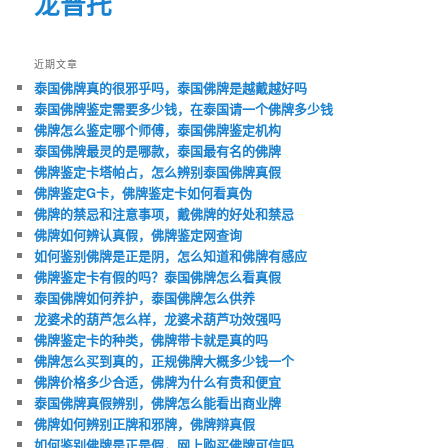
龙普托
近期文章
泰国佛牌真的很邪乎吗，泰国佛牌是越戴越好吗
泰国佛牌鉴定需要多少钱，在泰国请一个佛牌多少钱
佛牌怎么鉴定哪个师傅，泰国佛牌鉴定机构
泰国佛牌最灵的是哪款，泰国最有名的佛牌
佛牌鉴定卡塔帕占，怎么辨别泰国佛牌真假
佛牌鉴定G卡，佛牌鉴定卡如何看真伪
佛牌的禁忌和注意事项，戴佛牌的好处和禁忌
佛牌如何辨认真假，佛牌鉴定网查询
如何鉴别佛牌是正是阴，怎么知道和佛牌有感应
佛牌鉴定卡有假的吗？泰国佛牌怎么看真假
泰国佛牌如何养护，泰国佛牌怎么供养
龙婆术的葫芦怎么样，龙婆术葫芦功效强吗
佛牌鉴定卡的种类，佛牌带卡就是真的吗
佛牌怎么买到真的，正规佛牌大概多少钱一个
佛牌价格多少合适，佛牌为什么有贵和便宜
泰国佛牌真假辨别，佛牌怎么能看出商业牌
佛牌如何辨别正牌和邪牌，佛牌辩真假
如何鉴别佛牌是正是假，网上购买佛牌可信吗