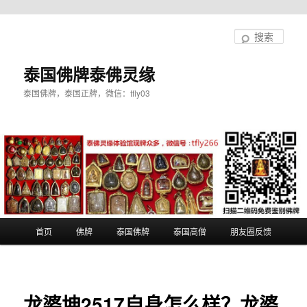
跳
至
搜
主
索
内
泰国佛牌泰佛灵缘
容
泰国佛牌，泰国正牌，微信：tfly03
区
域
主
首页
佛牌
泰国佛牌
泰国高僧
朋友圈反馈
页
龙婆坤2517自身怎么样？龙婆