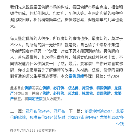
我们先来说说泰国佛牌市场的构成，泰国佛牌市场由商店、柜台和
摊位组成，包括佛牌店、包层店、配件店等。有固定店铺的那种捡
漏比较困难，柜台稍微简单点，摊位最容易，但是翻车的几率也最
大。
每天鉴定佛牌的人很多，所以魔幻的事情也多，最魔幻的，莫过于
不少人，对所请的牌一无所知！就是说，自己请了个啥都不知道！
请佛牌跟看病抓药一个道理，对症下药才能药到病除。卖佛牌的
人，首先得懂牌，其次得只做真牌，然后要结缘佛牌经验丰富，不
同情况适合什么佛牌要一目了然，最后，要靠谱！当你开始喜欢佛
牌，你才会愿意著手了解佛牌的故事。从材质、法相、制作的目的
到督造的师父生平事迹等等。本文
泰佛灵缘
整理！微信：tfly324
此条目由
佛牌
发表在
佛牌
、
必打佛
、
必达佛
、
掩面佛
、
泰国佛牌
、
龙婆
严
分类目录，并贴了
佛牌
、
必打佛
、
必达佛
、
掩面佛
、
泰国佛牌
、
龙婆
严
标签。将
固定链接
加入收藏夹。
上一篇：
冠咩布伦2494，冠咩布
下一篇：
龙婆坤崇迪2537，龙婆
伦的佛牌，冠咩布伦2494普陀耐
坤2537崇迪好吗？龙婆坤2537多
少钱
微信号:TFLY266 (长按可复制)