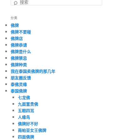
搜
索
分类
佛牌
佛牌不要碰
佛牌店
佛牌恭请
佛牌是什么
佛牌禁忌
佛牌种类
我在泰国卖佛牌的那几年
朋友圈反馈
泰佛灵缘
泰国佛牌
七龙佛
九面富贵佛
五眼四耳
人缘鸟
佛牌好不好
南帕亚女王佛牌
四面佛牌