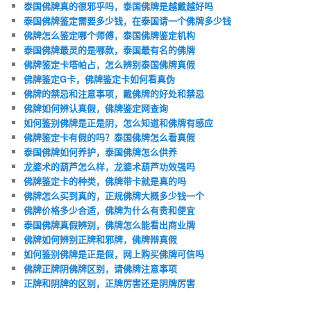
泰国佛牌真的很邪乎吗，泰国佛牌是越戴越好吗
泰国佛牌鉴定需要多少钱，在泰国请一个佛牌多少钱
佛牌怎么鉴定哪个师傅，泰国佛牌鉴定机构
泰国佛牌最灵的是哪款，泰国最有名的佛牌
佛牌鉴定卡塔帕占，怎么辨别泰国佛牌真假
佛牌鉴定G卡，佛牌鉴定卡如何看真伪
佛牌的禁忌和注意事项，戴佛牌的好处和禁忌
佛牌如何辨认真假，佛牌鉴定网查询
如何鉴别佛牌是正是阴，怎么知道和佛牌有感应
佛牌鉴定卡有假的吗？泰国佛牌怎么看真假
泰国佛牌如何养护，泰国佛牌怎么供养
龙婆术的葫芦怎么样，龙婆术葫芦功效强吗
佛牌鉴定卡的种类，佛牌带卡就是真的吗
佛牌怎么买到真的，正规佛牌大概多少钱一个
佛牌价格多少合适，佛牌为什么有贵和便宜
泰国佛牌真假辨别，佛牌怎么能看出商业牌
佛牌如何辨别正牌和邪牌，佛牌辩真假
如何鉴别佛牌是正是假，网上购买佛牌可信吗
佛牌正牌阴佛牌区别，请佛牌注意事项
正牌和阴牌的区别，正牌厉害还是阴牌厉害