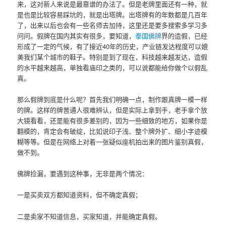
来，这对新人来说是最靠谱的办法了。但是老牌里面还有一种，就
是也是比较容易踩坑的，就是出塔牌。出塔牌有的年数都是几百年
了，出来以后也会有一些名师去加持，这里还是要多搜索多学习多
问问。假牌在国内其实有很多，要知道，
泰国佛牌
界的造假，已经
形成了一定的气候，有了接近40年的历史，产业链发达程度可以媲
美我们某个城市的鞋子。特别是到了现在，科技越来越发达，造假
的水平越来越高，单独看庙印之类的，可以说都能给你做个以假乱
真。
那么假牌到底是什么呢？首先我们明确一点，制作跟真牌一模一样
的牌。这样的牌普通人很难辨认，但是实际上拿到手，老手拿个放
大镜看看，还是能有很多差别的，因为一些细致的地方，如果你是
翻模的，肯定会有破绽，比如说印子浅、整个牌外扩、细小字迹模
糊等等。但是在网络上对着一张疑似座机拍出来的图片鉴别真假，
做不到。
佛牌捡漏，要遇到这种事，无非是两个情况：
一是买卖双方都知道资料，但不确定真假；
二是卖家不知道信息，买家知道，并能确定真假。