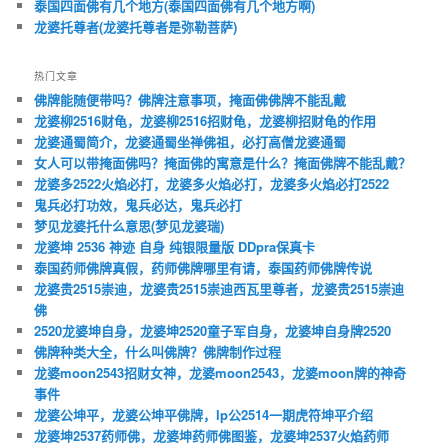
泰国四面佛有几个地方(泰国四面佛有几个地方啊)
龙婆托尊者(龙婆托尊者是弥勒菩萨)
热门文章
佛牌能随便带吗？佛牌注意事项，掩面佛佛牌不能乱戴
龙婆柳2516财龟，龙婆柳2516招财龟，龙婆柳招财龟的作用
龙婆通蜀简介，龙婆通蜀坐禅佛祖，必打高僧龙婆通蜀
女人可以带掩面佛吗？掩面佛的寓意是什么？掩面佛牌不能乱戴？
龙婆多2522火焰必打，龙婆多火焰必打，龙婆多火焰必打2522
鬼兵必打功效，鬼兵必达，鬼兵必打
梦见龙婆托什么意思(梦见龙婆瑞)
龙婆坤 2536 神迹 自身 纯银限量版 DDpra保真卡
泰国药师佛牌真假，药师佛牌哪里有请，泰国药师佛牌传说
龙婆贵2515崇迪，龙婆贵2515崇迪西瓦里尊者，龙婆贵2515崇迪
佛
2520龙婆坤自身，龙婆坤2520童子军自身，龙婆坤自身牌2520
佛牌种类大全，什么叫佛牌？佛牌制作过程
龙婆moon2543招财女神，龙婆moon2543，龙婆moon牌的神奇
事件
龙婆公坤平，龙婆公坤平佛牌，lp公2514一期虎符坤平介绍
龙婆坤2537药师佛，龙婆坤药师佛图鉴，龙婆坤2537火焰药师