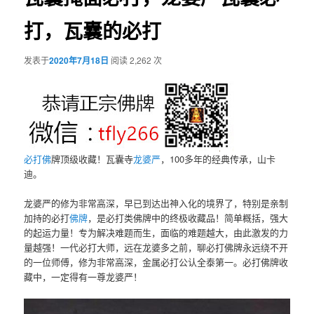
打，瓦囊的必打
发表于
2020年7月18日
阅读 2,262 次
必打佛
牌顶级收藏！瓦囊寺
龙婆严
，100多年的经典传承，山卡
迪。
龙婆严的修为非常高深，早已到达出神入化的境界了，特别是亲制
加持的必打
佛牌
，是必打类佛牌中的终极收藏品！简单概括，强大
的起运力量！专为解决难题而生，面临的难题越大，由此激发的力
量越强！一代必打大师，远在龙婆多之前，聊必打佛牌永远绕不开
的一位师傅，修为非常高深，金属必打公认全泰第一。必打佛牌收
藏中，一定得有一尊龙婆严！