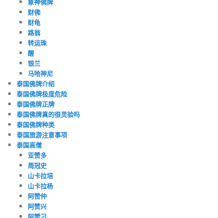
象神佛牌
财佛
财龟
路翁
转运珠
醒
银兰
马哈神尼
泰国佛牌介绍
泰国佛牌极度危险
泰国佛牌正牌
泰国佛牌真的很灵验吗
泰国佛牌种类
泰国旅游注意事项
泰国高僧
亚赞多
周冠史
山卡拉培
山卡拉杨
阿赞仲
阿赞兴
阿赞刁