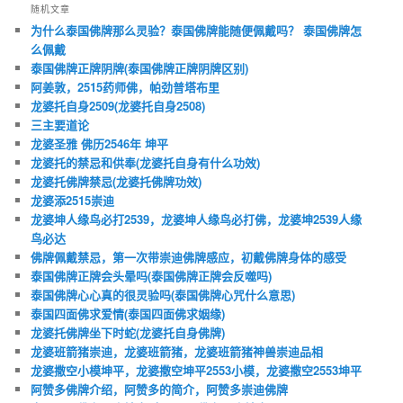
随机文章
为什么泰国佛牌那么灵验？泰国佛牌能随便佩戴吗？ 泰国佛牌怎
么佩戴
泰国佛牌正牌阴牌(泰国佛牌正牌阴牌区别)
阿姜敦，2515药师佛，帕劲普塔布里
龙婆托自身2509(龙婆托自身2508)
三主要道论
龙婆圣雅 佛历2546年 坤平
龙婆托的禁忌和供奉(龙婆托自身有什么功效)
龙婆托佛牌禁忌(龙婆托佛牌功效)
龙婆添2515崇迪
龙婆坤人缘鸟必打2539，龙婆坤人缘鸟必打佛，龙婆坤2539人缘
鸟必达
佛牌佩戴禁忌，第一次带崇迪佛牌感应，初戴佛牌身体的感受
泰国佛牌正牌会头晕吗(泰国佛牌正牌会反噬吗)
泰国佛牌心心真的很灵验吗(泰国佛牌心咒什么意思)
泰国四面佛求爱情(泰国四面佛求姻缘)
龙婆托佛牌坐下时蛇(龙婆托自身佛牌)
龙婆班箭猪崇迪，龙婆班箭猪，龙婆班箭猪神兽崇迪品相
龙婆撒空小模坤平，龙婆撒空坤平2553小模，龙婆撒空2553坤平
阿赞多佛牌介绍，阿赞多的简介，阿赞多崇迪佛牌