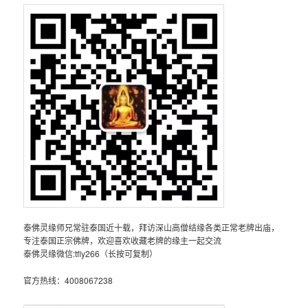
泰佛灵缘师兄常驻泰国近十载，拜访深山高僧结缘各类正常老牌出庙，
专注泰国正宗佛牌，欢迎喜欢收藏老牌的缘主一起交流
泰佛灵缘微信:tfly266（长按可复制）
官方热线：4008067238