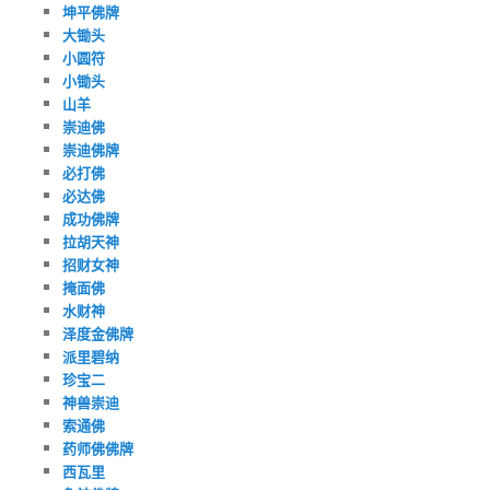
坤平佛牌
大锄头
小圆符
小锄头
山羊
崇迪佛
崇迪佛牌
必打佛
必达佛
成功佛牌
拉胡天神
招财女神
掩面佛
水财神
泽度金佛牌
派里碧纳
珍宝二
神兽崇迪
索通佛
药师佛佛牌
西瓦里