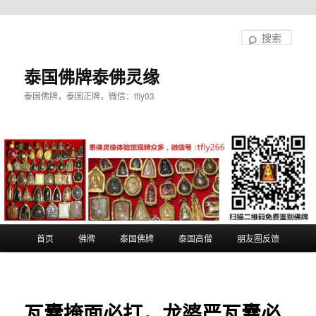
跳
至
搜
主
索
内
泰国佛牌泰佛灵缘
容
泰国佛牌，泰国正牌，微信：tfly03
区
域
主
首页
佛牌
泰国佛牌
泰国高僧
朋友圈反馈
页
瓦囊掩面必打，龙婆严瓦囊必