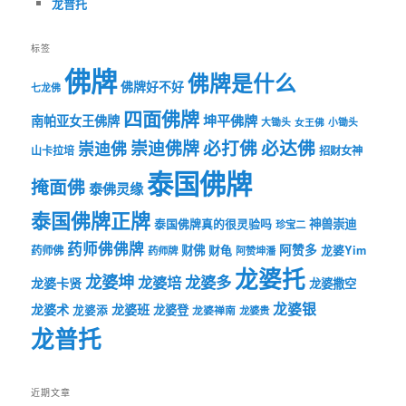
龙普托
标签
佛牌
佛牌是什么
佛牌好不好
七龙佛
四面佛牌
坤平佛牌
南帕亚女王佛牌
大锄头
女王佛
小锄头
必打佛
必达佛
崇迪佛牌
崇迪佛
山卡拉培
招财女神
泰国佛牌
掩面佛
泰佛灵缘
泰国佛牌正牌
神兽崇迪
泰国佛牌真的很灵验吗
珍宝二
药师佛佛牌
财佛
阿赞多
药师佛
财龟
龙婆Yim
药师牌
阿赞坤潘
龙婆托
龙婆坤
龙婆多
龙婆培
龙婆卡贤
龙婆撒空
龙婆银
龙婆术
龙婆班
龙婆登
龙婆添
龙婆禅南
龙婆贵
龙普托
近期文章