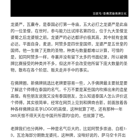
龙婆严，瓦囊寺，是泰国必打第一寺庙，五大必打之龙婆严是此庙
的一位圣僧，在世时，参与能力比试排名第四位，位于九大圣僧龙
婆蜀之后龙婆银之前。龙婆严的必达都评价极其高，其中就有金属
必达，平面自身，麦退，阿赞多是四世皇国师，龙婆严是五世皇的
国师。他一生做了无数的圣物，种类与数量都难以计算，可惜的
是，如同阿赞多一样，寺裏并没有留下太多的书面纪录，所以被佛
牌比赛接受的种类并不多，但这并不会改变他所留下庞大数量的圣
物，散布在各个阶层、贩夫走井手中的事实。
在佛牌圈，新佛牌挑选比老牌要容易一些，入手佛牌最主要就是要
了解这个师傅在泰国的名气，千万不要是某些国内吹捧出来的造星
高僧。有些朋友说我又没有泰国朋友，怎么知道泰国人怎么评价这
个师傅，其实很简单，经常在网页上见到和牌商合影，前面放着各
种各样佛牌店名字LOGO的高僧，这种就算了吧，还有那种一年
365天恨不得天天在中国开所谓的f会的，也就算了吧。
老牌我们也分两种，一种是名气巨大的，比如阿赞多崇迪、白榄1-
3，瓦沧海部分期数龙婆托，这种牌，没啥好说的，萨马空卡开出