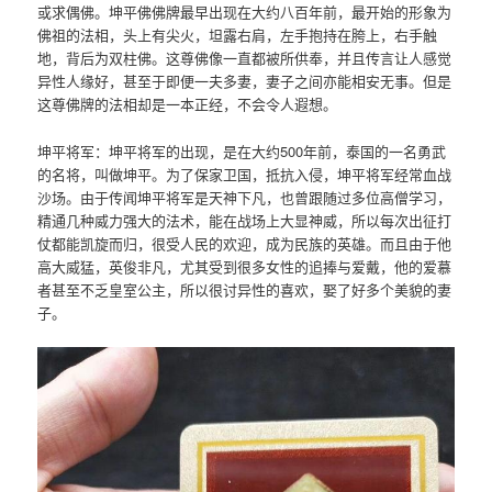
或求偶佛。坤平佛佛牌最早出现在大约八百年前，最开始的形象为
佛祖的法相，头上有尖火，坦露右肩，左手抱持在胯上，右手触
地，背后为双柱佛。这尊佛像一直都被所供奉，并且传言让人感觉
异性人缘好，甚至于即便一夫多妻，妻子之间亦能相安无事。但是
这尊佛牌的法相却是一本正经，不会令人遐想。
坤平将军：坤平将军的出现，是在大约500年前，泰国的一名勇武
的名将，叫做坤平。为了保家卫国，抵抗入侵，坤平将军经常血战
沙场。由于传闻坤平将军是天神下凡，也曾跟随过多位高僧学习，
精通几种威力强大的法术，能在战场上大显神威，所以每次出征打
仗都能凯旋而归，很受人民的欢迎，成为民族的英雄。而且由于他
高大威猛，英俊非凡，尤其受到很多女性的追捧与爱戴，他的爱慕
者甚至不乏皇室公主，所以很讨异性的喜欢，娶了好多个美貌的妻
子。