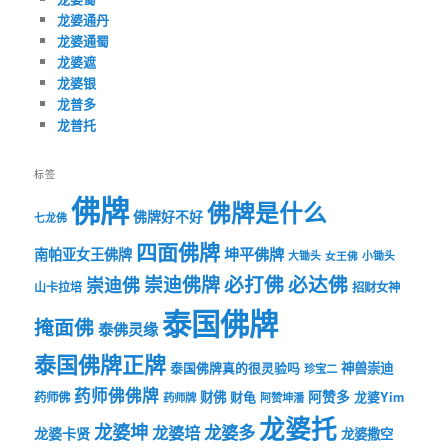
龙婆通丹
龙婆通蜀
龙婆遮
龙婆银
龙普多
龙普托
标签
佛牌
佛牌是什么
佛牌好不好
七龙佛
四面佛牌
坤平佛牌
南帕亚女王佛牌
大锄头
女王佛
小锄头
必打佛
必达佛
崇迪佛牌
崇迪佛
山卡拉培
招财女神
泰国佛牌
掩面佛
泰佛灵缘
泰国佛牌正牌
神兽崇迪
泰国佛牌真的很灵验吗
珍宝二
药师佛佛牌
财佛
阿赞多
药师佛
财龟
龙婆Yim
药师牌
阿赞坤潘
龙婆托
龙婆坤
龙婆多
龙婆培
龙婆卡贤
龙婆撒空