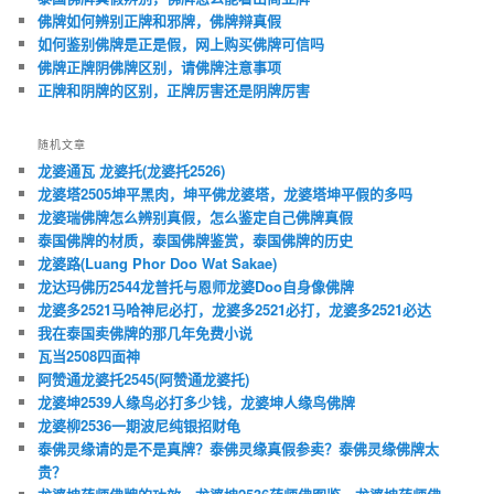
佛牌如何辨别正牌和邪牌，佛牌辩真假
如何鉴别佛牌是正是假，网上购买佛牌可信吗
佛牌正牌阴佛牌区别，请佛牌注意事项
正牌和阴牌的区别，正牌厉害还是阴牌厉害
随机文章
龙婆通瓦 龙婆托(龙婆托2526)
龙婆塔2505坤平黑肉，坤平佛龙婆塔，龙婆塔坤平假的多吗
龙婆瑞佛牌怎么辨别真假，怎么鉴定自己佛牌真假
泰国佛牌的材质，泰国佛牌鉴赏，泰国佛牌的历史
龙婆路(Luang Phor Doo Wat Sakae)
龙达玛佛历2544龙普托与恩师龙婆Doo自身像佛牌
龙婆多2521马哈神尼必打，龙婆多2521必打，龙婆多2521必达
我在泰国卖佛牌的那几年免费小说
瓦当2508四面神
阿赞通龙婆托2545(阿赞通龙婆托)
龙婆坤2539人缘鸟必打多少钱，龙婆坤人缘鸟佛牌
龙婆柳2536一期波尼纯银招财龟
泰佛灵缘请的是不是真牌？泰佛灵缘真假参卖？泰佛灵缘佛牌太
贵？