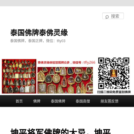
跳
至
搜
主
索
内
泰国佛牌泰佛灵缘
容
泰国佛牌，泰国正牌，微信：tfly03
区
域
主
首页
佛牌
泰国佛牌
泰国高僧
朋友圈反馈
页
坤平将军佛牌的大忌，坤平