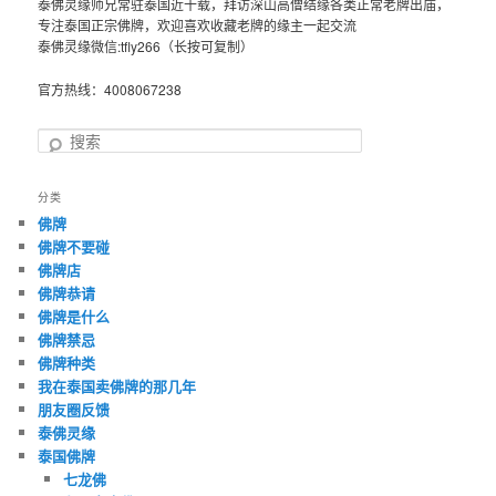
泰佛灵缘师兄常驻泰国近十载，拜访深山高僧结缘各类正常老牌出庙，
专注泰国正宗佛牌，欢迎喜欢收藏老牌的缘主一起交流
泰佛灵缘微信:tfly266（长按可复制）
官方热线：4008067238
搜
索
分类
佛牌
佛牌不要碰
佛牌店
佛牌恭请
佛牌是什么
佛牌禁忌
佛牌种类
我在泰国卖佛牌的那几年
朋友圈反馈
泰佛灵缘
泰国佛牌
七龙佛