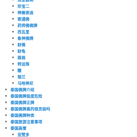
珍宝二
神兽崇迪
索通佛
药师佛佛牌
西瓦里
象神佛牌
财佛
财龟
路翁
转运珠
醒
银兰
马哈神尼
泰国佛牌介绍
泰国佛牌极度危险
泰国佛牌正牌
泰国佛牌真的很灵验吗
泰国佛牌种类
泰国旅游注意事项
泰国高僧
亚赞多