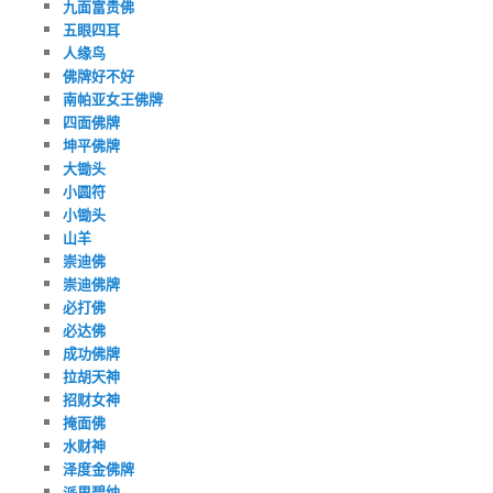
九面富贵佛
五眼四耳
人缘鸟
佛牌好不好
南帕亚女王佛牌
四面佛牌
坤平佛牌
大锄头
小圆符
小锄头
山羊
崇迪佛
崇迪佛牌
必打佛
必达佛
成功佛牌
拉胡天神
招财女神
掩面佛
水财神
泽度金佛牌
派里碧纳