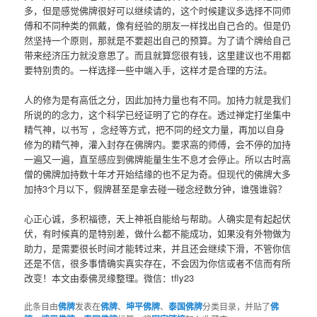
多，但是感觉佛牌很好可以继续请的，这个时候建议多选择不同师
傅和不同种类的佩戴，像有经验的朋友一样找出自己合的。但是仍
然坚持一个原则，那就是不要超出自己的预算。为了请个牌给自己
带来经济压力就没意思了。而且就算您很有钱，这里建议也不用都
要特别贵的。一样选择一些中端入手，这样才是合理的方法。
人的修为是有高低之分，因此加持力量也有不同。加持力就是我们
所说的的念力，这个科学已经证明了它的存在。透过禅定打坐集中
精气神，以书写 ，念经等方式，把不同的经文力量，再加以自身
修为的精气神，灌入封存在佛牌内。要求高的师傅，会不停的加持
一遍又一遍，直至感应到佛牌能量生生不息才会停止。所以古时高
僧的佛牌加持数十年才开始结缘的也不足为奇。但现代的佛牌大多
加持3个月以下，假牌甚至是拿去碰一碰念经数分钟，谁强谁弱？
心正心诚，多积福德，天上神祇自能给与帮助。人确实是有起起伏
伏，有时候真的是特别差，做什么都不能成功，如果没有外物做为
助力，是需要很长时间才能转过来，并且还会继续下滑，不管你信
还是不信，很多事情确实真实存在，不会因为你信或者不信而有所
改变！本文由泰佛灵缘整理。微信：tfly23
此条目由
佛牌
发表在
佛牌
、
坤平佛牌
、
泰国佛牌
分类目录，并贴了
佛