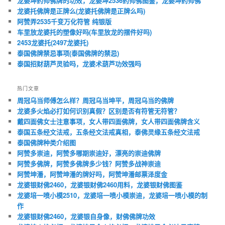
龙婆坤药师佛牌的功效，龙婆坤2536药师佛图鉴，龙婆坤药师佛
龙婆托佛牌是正牌么(龙婆托佛牌是正牌么吗)
阿赞弄2535千变万化符管 纯银版
车里放龙婆托的塑像好吗(车里放龙的摆件好吗)
2453龙婆托(2497龙婆托)
泰国佛牌禁忌事项(泰国佛牌的禁忌)
泰国招财葫芦灵验吗，龙婆术葫芦功效强吗
热门文章
周冠乌当师傅怎么样？周冠乌当坤平，周冠乌当的佛牌
龙婆多火焰必打如何识别真假？区别是否有符管无符管？
戴四面佛女士注意事项，女人带四面佛牌，女人带四面佛牌含义
泰国五条经文法戒，五条经文法戒真相，泰佛灵缘五条经文法戒
泰国佛牌种类介绍图
阿赞多崇迪，阿赞多哪期崇迪好，漂亮的崇迪佛牌
阿赞多佛牌，阿赞多佛牌多少钱？阿赞多战神崇迪
阿赞坤潘，阿赞坤潘的牌好吗，阿赞坤潘邮票泽度金
龙婆银财佛2460，龙婆银财佛2460用料，龙婆银财佛图鉴
龙婆培一喷小模2510，龙婆培一喷小模崇迪，龙婆培一喷小模的制
作
龙婆银财佛2460，龙婆银自身像，财佛佛牌功效