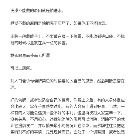
洗澡不能戴的原因就是怕进水。
睡觉不戴的原因是怕把壳子压坏了，如果你压不坏随意。
正牌一般戴脖子上，不要戴在腰一下位置，不能放到裤口袋。不佩
戴的时候尽量放在高一点的位置。
戴衣服里面外面无所谓
可以上厕所。
别人再告诉你佛牌禁忌的时候要加入自己的思想，然后判断是否在
理。
好的佛牌，或者说适合自己的佛牌，你戴上之后，有的人身体反应
会比较大，拿在手里感觉过电。有的人会马上遇到好事，当然，一
样有的人可能会遇到一些不好的事儿，这里再次跟大家重申一下，
没有关系，不用担心，违缘能消除的佛牌可以消除，消除不了的就
让它提前发生，并以损失最小的情况让它结束，而佛牌往往会把这
些特别不好的事情，先处理掉而已。会处于一个调整期，或者说感