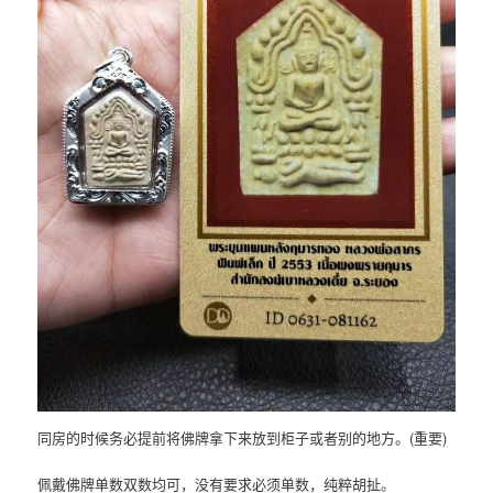
同房的时候务必提前将佛牌拿下来放到柜子或者别的地方。(重要)
佩戴佛牌单数双数均可，没有要求必须单数，纯粹胡扯。