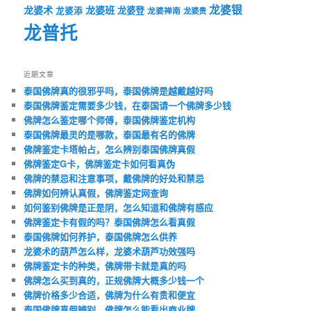
龙婆银
龙婆术
龙婆班
龙婆登
龙婆添
龙婆禅南
龙婆贵
龙普托
近期文章
泰国佛牌真的很邪乎吗，泰国佛牌是越戴越好吗
泰国佛牌鉴定需要多少钱，在泰国请一个佛牌多少钱
佛牌怎么鉴定哪个师傅，泰国佛牌鉴定机构
泰国佛牌最灵的是哪款，泰国最有名的佛牌
佛牌鉴定卡塔帕占，怎么辨别泰国佛牌真假
佛牌鉴定G卡，佛牌鉴定卡如何看真伪
佛牌的禁忌和注意事项，戴佛牌的好处和禁忌
佛牌如何辨认真假，佛牌鉴定网查询
如何鉴别佛牌是正是阴，怎么知道和佛牌有感应
佛牌鉴定卡有假的吗？泰国佛牌怎么看真假
泰国佛牌如何养护，泰国佛牌怎么供养
龙婆术的葫芦怎么样，龙婆术葫芦功效强吗
佛牌鉴定卡的种类，佛牌带卡就是真的吗
佛牌怎么买到真的，正规佛牌大概多少钱一个
佛牌价格多少合适，佛牌为什么有贵和便宜
泰国佛牌真假辨别，佛牌怎么能看出商业牌