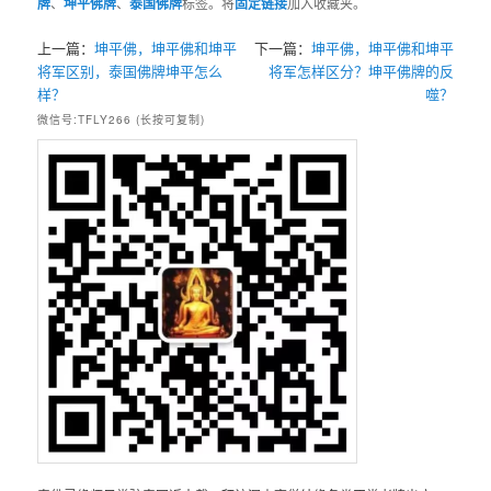
牌
、
坤平佛牌
、
泰国佛牌
标签。将
固定链接
加入收藏夹。
上一篇：
坤平佛，坤平佛和坤平
下一篇：
坤平佛，坤平佛和坤平
将军区别，泰国佛牌坤平怎么
将军怎样区分？坤平佛牌的反
样？
噬？
微信号:TFLY266 (长按可复制)