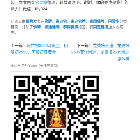
起。本文由
泰佛灵缘
整理，转载请注明，谢谢。你的关注是我们的
动力！微信：tfly324
此条目由
佛牌
发表在
佛牌
、
崇迪佛
、
崇迪佛牌
、
泰国佛牌
、
阿赞多
分类
目录，并贴了
佛牌
、
崇迪佛牌
、
泰国佛牌
标签。将
固定链接
加入收藏
夹。
上一篇：
阿赞初2550泽度金，阿
下一篇：
龙婆培崇迪，龙婆培
赞初2550，阿赞初泽度金
2535百年崇迪，龙婆培2535崇迪
怎么样
微信号:TFLY266 (长按可复制)