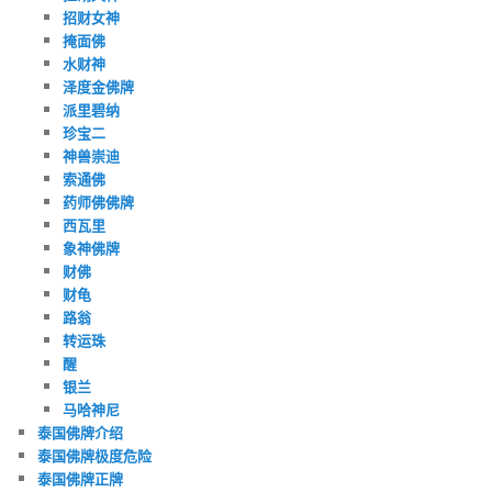
招财女神
掩面佛
水财神
泽度金佛牌
派里碧纳
珍宝二
神兽崇迪
索通佛
药师佛佛牌
西瓦里
象神佛牌
财佛
财龟
路翁
转运珠
醒
银兰
马哈神尼
泰国佛牌介绍
泰国佛牌极度危险
泰国佛牌正牌