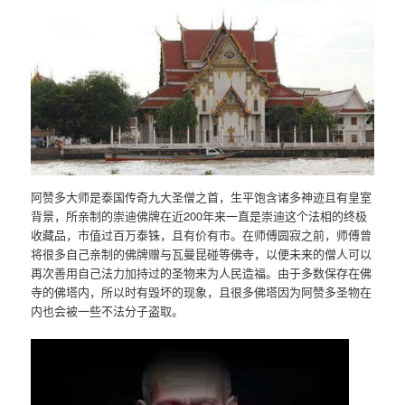
阿赞多大师是泰国传奇九大圣僧之首，生平饱含诸多神迹且有皇室
背景，所亲制的崇迪佛牌在近200年来一直是崇迪这个法相的终极
收藏品，市值过百万泰铢，且有价有市。在师傅圆寂之前，师傅曾
将很多自己亲制的佛牌赠与瓦曼昆碰等佛寺，以便未来的僧人可以
再次善用自己法力加持过的圣物来为人民造福。由于多数保存在佛
寺的佛塔内，所以时有毁坏的现象，且很多佛塔因为阿赞多圣物在
内也会被一些不法分子盗取。