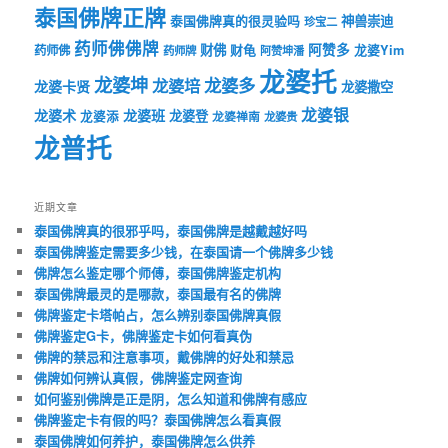
泰国佛牌正牌
神兽崇迪
泰国佛牌真的很灵验吗
珍宝二
药师佛佛牌
财佛
阿赞多
药师佛
财龟
龙婆Yim
药师牌
阿赞坤潘
龙婆托
龙婆坤
龙婆多
龙婆培
龙婆卡贤
龙婆撒空
龙婆银
龙婆术
龙婆班
龙婆登
龙婆添
龙婆禅南
龙婆贵
龙普托
近期文章
泰国佛牌真的很邪乎吗，泰国佛牌是越戴越好吗
泰国佛牌鉴定需要多少钱，在泰国请一个佛牌多少钱
佛牌怎么鉴定哪个师傅，泰国佛牌鉴定机构
泰国佛牌最灵的是哪款，泰国最有名的佛牌
佛牌鉴定卡塔帕占，怎么辨别泰国佛牌真假
佛牌鉴定G卡，佛牌鉴定卡如何看真伪
佛牌的禁忌和注意事项，戴佛牌的好处和禁忌
佛牌如何辨认真假，佛牌鉴定网查询
如何鉴别佛牌是正是阴，怎么知道和佛牌有感应
佛牌鉴定卡有假的吗？泰国佛牌怎么看真假
泰国佛牌如何养护，泰国佛牌怎么供养