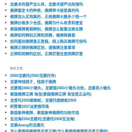
龙婆术的葫芦怎么样，龙婆术葫芦功效强吗
佛牌鉴定卡的种类，佛牌带卡就是真的吗
佛牌怎么买到真的，正规佛牌大概多少钱一个
佛牌价格多少合适，佛牌为什么有贵和便宜
泰国佛牌真假辨别，佛牌怎么能看出商业牌
佛牌如何辨别正牌和邪牌，佛牌辩真假
如何鉴别佛牌是正是假，网上购买佛牌可信吗
佛牌正牌阴佛牌区别，请佛牌注意事项
正牌和阴牌的区别，正牌厉害还是阴牌厉害
随机文章
2560龙婆托(2560龙婆托寺)
龙婆坤钱袋子，钱袋子佛牌
龙婆银2460小锄头，龙婆银2460小锄头功效，龙婆艮小锄头
泰国佛牌正牌 淘宝(泰国佛牌正牌 淘宝是正品吗)
龙普托2505朗朗蛇，龙婆托朗朗蛇2505
阿赞尊2557派更雅符珠
泰国象神佛牌，泰国象神佛牌的功效作用
瓦沧海2504龙婆托(龙婆托2508瓦沧海)
龙婆deang的龙婆托
怎么看泰国佛牌是不是正牌(怎么看泰国佛牌是不是正牌的)