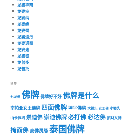
龙婆禅南
龙婆空
龙婆纳
龙婆绝
龙婆蜀
龙婆通丹
龙婆通蜀
龙婆遮
龙婆银
龙普多
龙普托
标签
佛牌
佛牌是什么
佛牌好不好
七龙佛
四面佛牌
坤平佛牌
南帕亚女王佛牌
大锄头
女王佛
小锄头
必打佛
必达佛
崇迪佛牌
崇迪佛
山卡拉培
招财女神
泰国佛牌
掩面佛
泰佛灵缘