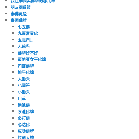
我在泰国卖佛牌的那几年
朋友圈反馈
泰佛灵缘
泰国佛牌
七龙佛
九面富贵佛
五眼四耳
人缘鸟
佛牌好不好
南帕亚女王佛牌
四面佛牌
坤平佛牌
大锄头
小圆符
小锄头
山羊
崇迪佛
崇迪佛牌
必打佛
必达佛
成功佛牌
拉胡天神