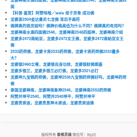
面
【科普·鉴赏】阿赞哇啦／wala 母子灵骨 成功佛
龙婆澎2504金达曼尼七龙佛 背后手画符
佛牌真的很灵验吗？佛牌价格高低为什么不同？佛牌真的有用吗？
龙婆禅南水滴四面佛2548，龙婆禅南2548四面神，龙婆禅南介绍
龙婆多2472南帕亚，龙婆多2472女王佛，龙婆多2472南帕亚女王
佛
2533药师佛，龙婆卡贤2533药师佛，龙婆卡贤药师佛2533量多
大？
龙婆银2460立尊，龙婆银自身功效，龙婆银财佛图鉴
龙婆多银兰，龙婆多银兰必打佛，龙婆多2521必打
龙婆坤九宝铜药师佛，龙婆坤2536九宝铜药师佛好吗，龙婆坤药师
佛
泰国龙婆禅南，龙婆禅南象神2546，龙婆禅南2552药师佛
阿赞并坤平2540，阿赞并2540坤平，阿赞并坤平
龙婆贵崇迪，龙婆贵黑神木崇迪，龙婆贵崇迪佛
版权所有
泰佛灵缘
微信号：tfly22