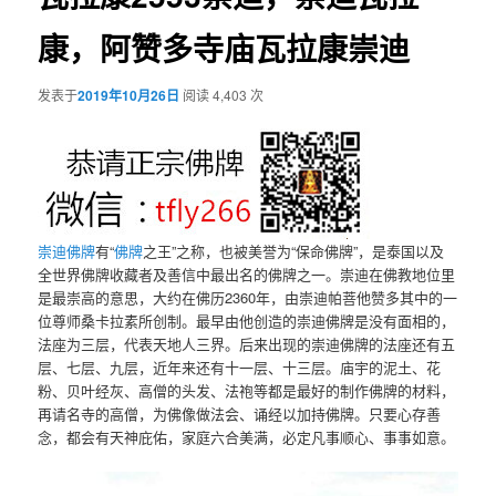
康，阿赞多寺庙瓦拉康崇迪
发表于
2019年10月26日
阅读 4,403 次
崇迪佛牌
有“
佛牌
之王”之称，也被美誉为“保命佛牌”，是泰国以及
全世界佛牌收藏者及善信中最出名的佛牌之一。崇迪在佛教地位里
是最崇高的意思，大约在佛历2360年，由崇迪帕菩他赞多其中的一
位尊师桑卡拉素所创制。最早由他创造的崇迪佛牌是没有面相的，
法座为三层，代表天地人三界。后来出现的崇迪佛牌的法座还有五
层、七层、九层，近年来还有十一层、十三层。庙宇的泥土、花
粉、贝叶经灰、高僧的头发、法袍等都是最好的制作佛牌的材料，
再请名寺的高僧，为佛像做法会、诵经以加持佛牌。只要心存善
念，都会有天神庇佑，家庭六合美满，必定凡事顺心、事事如意。