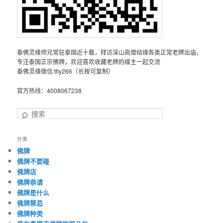
泰佛灵缘师兄常驻泰国近十载，拜访深山高僧结缘各类正常老牌出庙，
专注泰国正宗佛牌，欢迎喜欢收藏老牌的缘主一起交流
泰佛灵缘微信:tfly266（长按可复制）
官方热线：4008067238
搜
索
分类
佛牌
佛牌不要碰
佛牌店
佛牌恭请
佛牌是什么
佛牌禁忌
佛牌种类