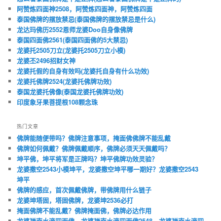
阿赞炼四面神2508，阿赞炼四面神，阿赞炼四面
泰国佛牌的摆放禁忌(泰国佛牌的摆放禁忌是什么)
龙达玛佛历2552恩师龙婆Doo自身像佛牌
泰国四面佛2561(泰国四面佛的5大禁忌)
龙婆托2505刀立(龙婆托2505刀立小模)
龙婆丕2496招财女神
龙婆托假的自身有效吗(龙婆托自身有什么功效)
龙婆托佛牌2524(龙婆托佛牌功效)
泰国龙婆托佛像(泰国龙婆托佛牌功效)
印度象牙果菩提根108颗念珠
热门文章
佛牌能随便带吗？佛牌注意事项，掩面佛佛牌不能乱戴
佛牌如何佩戴？佛牌佩戴顺序，佛牌必须天天佩戴吗？
坤平佛，坤平将军是正牌吗？坤平佛牌功效灵验？
龙婆撒空2543小模坤平，龙婆撒空坤平哪一期好？龙婆撒空2543
坤平
佛牌的感应，首次佩戴佛牌，带佛牌用什么链子
龙婆坤塔固，塔固佛牌，龙婆坤2536必打
掩面佛牌不能乱戴？佛牌掩面佛，佛牌必达作用
龙婆禅南水滴四面佛，龙婆禅南水滴四面佛2548，龙婆禅南水滴四