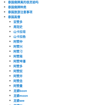
泰国佛牌真的很灵验吗
泰国佛牌种类
泰国旅游注意事项
泰国高僧
亚赞多
周冠史
山卡拉培
山卡拉杨
阿赞仲
阿赞兴
阿赞刁
阿赞南
阿赞坤潘
阿赞多
阿赞奴
阿赞并
阿赞念
阿赞曼
龙婆boon
龙婆moon
龙婆see