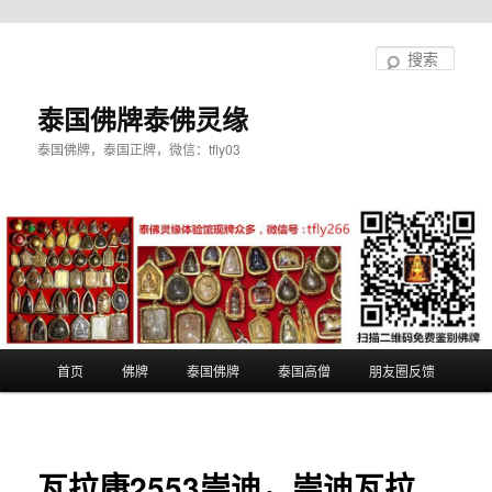
跳
至
搜
主
索
内
泰国佛牌泰佛灵缘
容
泰国佛牌，泰国正牌，微信：tfly03
区
域
主
首页
佛牌
泰国佛牌
泰国高僧
朋友圈反馈
页
瓦拉康2553崇迪，崇迪瓦拉