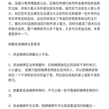
纳、龙婆兴等师傅圆寂以后，后继的师傅们依然传承着传统崇迪制
作法脉，并吸引着众多的善信前去供奉。虽然名气没有先人那么伟
大，但近些年瓦拉康往往会通过大法会的形式来邀请一些外寺的在
世名师来协助加持，这也同样保证了寺庙的圣物具有相当的法力
了。佛历2553这期崇迪因为制作意义重大，同样也邀请了很多位名
师联合加持，整个佛牌系列分多个版本，大多均为崇迪法相，本尊
便是其中一个。
佩戴崇迪佛牌注意事项
1、崇迪佛牌应佩戴在上半身。
2、崇迪佛牌在没有佩戴时，应把佛牌放在比较高和干净的地方。
小小建议： 如果只能把佛牌圣物放在房间的人，可以把佛牌圣物
放在一个干净和封闭式的盒子里，然后放在较高的桌上或柜子高处
即可。
3、佩戴着崇迪佛牌圣物时，不可以做一些不敬佛和佛牌圣物的行
为
4、崇迪佛牌作为正牌，阴牌佛牌不可与其放置或同时佩戴在一