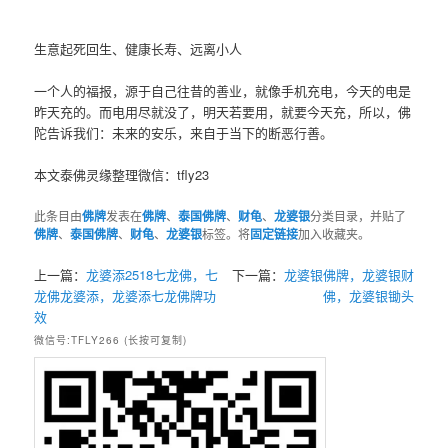
生意起死回生、健康长寿、远离小人
一个人的福报，源于自己往昔的善业，就像手机充电，今天的电是
昨天充的。而电用尽就没了，明天若要用，就要今天充，所以，佛
陀告诉我们：未来的安乐，来自于当下的断恶行善。
本文泰佛灵缘整理微信：tfly23
此条目由
佛牌
发表在
佛牌
、
泰国佛牌
、
财龟
、
龙婆银
分类目录，并贴了
佛牌
、
泰国佛牌
、
财龟
、
龙婆银
标签。将
固定链接
加入收藏夹。
上一篇：
龙婆添2518七龙佛，七
下一篇：
龙婆银佛牌，龙婆银财
龙佛龙婆添，龙婆添七龙佛牌功
佛，龙婆银锄头
效
微信号:TFLY266 (长按可复制)