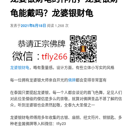
龟能戴吗？龙婆银财龟
发表于
2021年6月18日
阅读 1,268 次
龙婆银
财龟
，略有重量感。设计方面，有些立体小写实的风格
每一位拥有龙婆银大师亲自开光的
佛牌
都会变得非常富有
在泰国只要提起龙婆银，每一个人都会谈论的眉飞色舞，足见人们
对此位圣僧级的僧侣是多么的崇敬，就算对佛牌圣品不甚了解的信
众，听到龙婆银也会肃然起敬，全泰九大圣僧之一
龙婆银财龟师傅用多年收集的古银、庙铜、经文符片、铜锁匙、多
种老金属佛牌等入料微信：tfly23