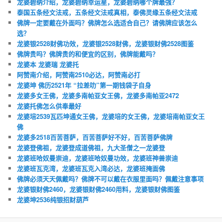
龙婆碧纳介绍，龙婆碧纳幸运星，龙婆碧纳哪个牌最强？
泰国五条经文法戒，五条经文法戒真相，泰佛灵缘五条经文法戒
佛牌一定要戴在外面吗？佛牌怎么选适合自己？请佛牌应该怎么
选？
龙婆银2528财佛功效，龙婆银2528财佛，龙婆银财佛2528图鉴
佛牌贵吗？佛牌贵的和便宜的区别，佛牌能戴吗？
龙婆本 龙婆瑞 龙婆托
阿赞南介绍，阿赞南2510必达，阿赞南必打
龙婆坤 佛历2521年 “拉差叻”第一期钱袋子自身
龙婆多女王佛，龙婆多南帕亚女王佛，龙婆多南帕亚2472
龙婆托佛怎么供奉最好
龙婆培2539瓦匹坤通女王佛，龙婆培的女王佛，龙婆培南帕亚女王
佛
龙婆多2518百苦菩萨，百苦菩萨好不好，百苦菩萨佛牌
龙婆登佛祖，龙婆登成道佛祖，九大圣僧之一龙婆登
龙婆班哈奴曼崇迪，龙婆班哈奴曼功效，龙婆班神兽崇迪
龙婆班瓦克湾，龙婆班瓦克入湾必达，龙婆班掩面佛
佛牌必须天天佩戴吗？佛牌不可以戴在衣服里面吗？佩戴注意事项
龙婆银财佛2460，龙婆银财佛2460用料，龙婆银财佛图鉴
龙婆坤2536纯银招财葫芦