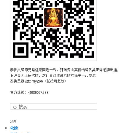
泰佛灵缘师兄常驻泰国近十载，拜访深山高僧结缘各类正常老牌出庙，
专注泰国正宗佛牌，欢迎喜欢收藏老牌的缘主一起交流
泰佛灵缘微信:tfly266（长按可复制）
官方热线：4008067238
搜
索
分类
佛牌