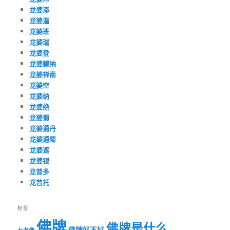
龙婆添
龙婆温
龙婆班
龙婆瑞
龙婆登
龙婆碧纳
龙婆禅南
龙婆空
龙婆纳
龙婆绝
龙婆蜀
龙婆通丹
龙婆通蜀
龙婆遮
龙婆银
龙普多
龙普托
标签
佛牌
佛牌是什么
佛牌好不好