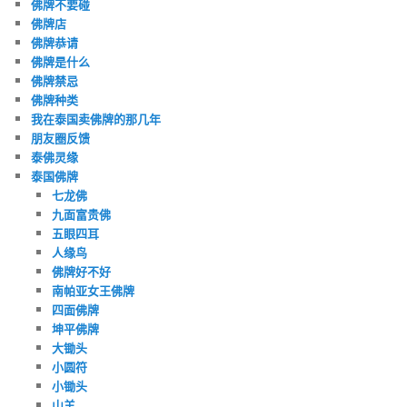
佛牌不要碰
佛牌店
佛牌恭请
佛牌是什么
佛牌禁忌
佛牌种类
我在泰国卖佛牌的那几年
朋友圈反馈
泰佛灵缘
泰国佛牌
七龙佛
九面富贵佛
五眼四耳
人缘鸟
佛牌好不好
南帕亚女王佛牌
四面佛牌
坤平佛牌
大锄头
小圆符
小锄头
山羊