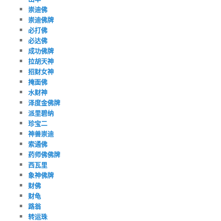
崇迪佛
崇迪佛牌
必打佛
必达佛
成功佛牌
拉胡天神
招财女神
掩面佛
水财神
泽度金佛牌
派里碧纳
珍宝二
神兽崇迪
索通佛
药师佛佛牌
西瓦里
象神佛牌
财佛
财龟
路翁
转运珠