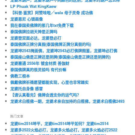
LP Phuak Wat KingKaew
【科普·鉴赏】阿赞哇啦／wala 母子灵骨 成功佛
龙婆恩尼 心锁画像
我在泰国卖佛牌的那几年txt免费下载
泰国佛牌拉胡天神是正牌吗
龙婆登双面必达，龙婆登必打
泰国佛牌正牌分真假(泰国佛牌正牌分真假的吗)
龙婆坤2543掩面佛，龙婆坤2543必打佛牌图鉴，龙婆坤必打佛
泰国座山佛是正牌还是阴牌(泰国座山佛是正牌还是阴牌的)
龙婆塞通 2556年 镀金材质 善伽财
泰国佛牌真的很灵验吗 有代价嘛
佛教三根本
佩戴佛牌祈祷愿望都能实现，心里也非常踏实
龙婆托自身像 感冒
【请认真看完】佛牌会透支你的运气吗？
龙婆术白榄佛一期，龙婆术亲自加持的白榄佛，龙婆术白榄佛2493
热门文章
龙婆tim2514坤平，龙婆tim2514坤平如何？龙婆tim2514
龙婆多2522火焰必打，龙婆多火焰必打，龙婆多火焰必打2522