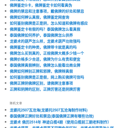
佛牌鉴定G卡，佛牌鉴定卡如何看真伪
佛牌的禁忌和注意事项，戴佛牌的好处和禁忌
佛牌如何辨认真假，佛牌鉴定网查询
如何鉴别佛牌是正是阴，怎么知道和佛牌有感应
佛牌鉴定卡有假的吗？泰国佛牌怎么看真假
泰国佛牌如何养护，泰国佛牌怎么供养
龙婆术的葫芦怎么样，龙婆术葫芦功效强吗
佛牌鉴定卡的种类，佛牌带卡就是真的吗
佛牌怎么买到真的，正规佛牌大概多少钱一个
佛牌价格多少合适，佛牌为什么有贵和便宜
泰国佛牌真假辨别，佛牌怎么能看出商业牌
佛牌如何辨别正牌和邪牌，佛牌辩真假
如何鉴别佛牌是正是假，网上购买佛牌可信吗
佛牌正牌阴佛牌区别，请佛牌注意事项
正牌和阴牌的区别，正牌厉害还是阴牌厉害
随机文章
龙婆托2507瓦沧海(龙婆托2507瓦沧海制作材料)
泰国佛牌正牌好处和禁忌(泰国佛牌正牌有哪些功效)
龙婆术 佛历2514年 神迹白榄4期（使用白榄前三期老料制作）
龙婆术葫芦，龙婆术葫芦不同颜色的区别，龙婆术的葫芦怎么样