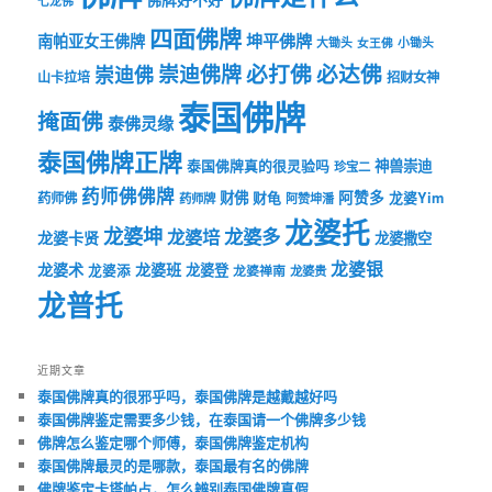
七龙佛
四面佛牌
坤平佛牌
南帕亚女王佛牌
大锄头
女王佛
小锄头
必打佛
必达佛
崇迪佛牌
崇迪佛
山卡拉培
招财女神
泰国佛牌
掩面佛
泰佛灵缘
泰国佛牌正牌
神兽崇迪
泰国佛牌真的很灵验吗
珍宝二
药师佛佛牌
财佛
阿赞多
药师佛
财龟
龙婆Yim
药师牌
阿赞坤潘
龙婆托
龙婆坤
龙婆多
龙婆培
龙婆卡贤
龙婆撒空
龙婆银
龙婆术
龙婆班
龙婆登
龙婆添
龙婆禅南
龙婆贵
龙普托
近期文章
泰国佛牌真的很邪乎吗，泰国佛牌是越戴越好吗
泰国佛牌鉴定需要多少钱，在泰国请一个佛牌多少钱
佛牌怎么鉴定哪个师傅，泰国佛牌鉴定机构
泰国佛牌最灵的是哪款，泰国最有名的佛牌
佛牌鉴定卡塔帕占，怎么辨别泰国佛牌真假