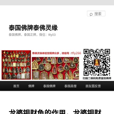
跳
至
搜
主
索
内
泰国佛牌泰佛灵缘
容
泰国佛牌，泰国正牌，微信：tfly03
区
域
主
首页
佛牌
泰国佛牌
泰国高僧
朋友圈反馈
页
龙婆银财龟的作用，龙婆银财