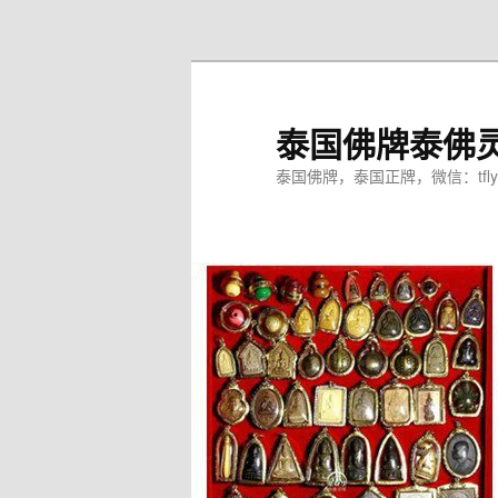
跳
至
主
内
泰国佛牌泰佛
容
区
泰国佛牌，泰国正牌，微信：tfly
域