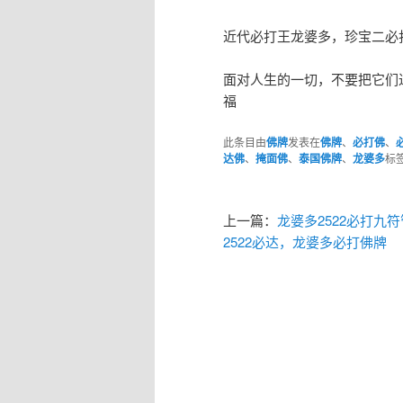
近代必打王龙婆多，珍宝二必打
面对人生的一切，不要把它们
福
此条目由
佛牌
发表在
佛牌
、
必打佛
、
达佛
、
掩面佛
、
泰国佛牌
、
龙婆多
标
上一篇：
龙婆多2522必打九
2522必达，龙婆多必打佛牌