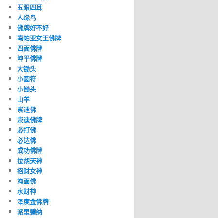
五眼四耳
人缘鸟
佛牌好不好
南帕亚女王佛牌
四面佛牌
坤平佛牌
大锄头
小圆符
小锄头
山羊
崇迪佛
崇迪佛牌
必打佛
必达佛
成功佛牌
拉胡天神
招财女神
掩面佛
水财神
泽度金佛牌
派里碧纳