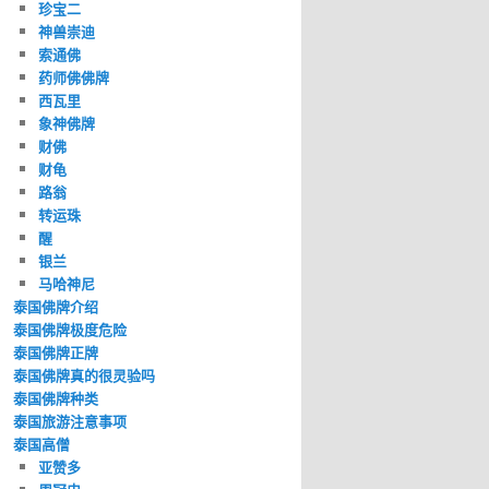
珍宝二
神兽崇迪
索通佛
药师佛佛牌
西瓦里
象神佛牌
财佛
财龟
路翁
转运珠
醒
银兰
马哈神尼
泰国佛牌介绍
泰国佛牌极度危险
泰国佛牌正牌
泰国佛牌真的很灵验吗
泰国佛牌种类
泰国旅游注意事项
泰国高僧
亚赞多