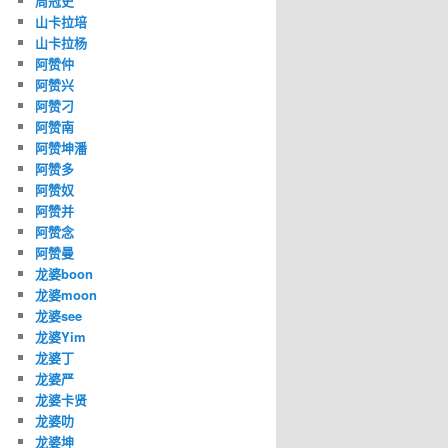
周冠史
山卡拉培
山卡拉杨
阿赞仲
阿赞兴
阿赞刁
阿赞南
阿赞坤潘
阿赞多
阿赞奴
阿赞并
阿赞念
阿赞曼
龙婆boon
龙婆moon
龙婆see
龙婆Yim
龙婆丁
龙婆严
龙婆卡贤
龙婆叻
龙婆坤