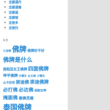
龙婆通丹
龙婆通蜀
龙婆遮
龙婆银
龙普多
龙普托
标签
佛牌
佛牌好不好
七龙佛
佛牌是什么
四面佛牌
南帕亚女王佛牌
坤平佛牌
大锄头
女王佛
小锄头
崇迪佛牌
崇迪佛
山卡拉培
必打佛
必达佛
招财女神
掩面佛
泰佛灵缘
泰国佛牌