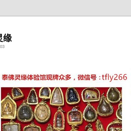
灵缘
03