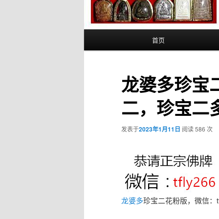
主
首页
页
龙婆多珍宝
二，珍宝二
发表于
2023年1月11日
阅读 586 次
龙婆多
珍宝二花粉版，微信：tfl