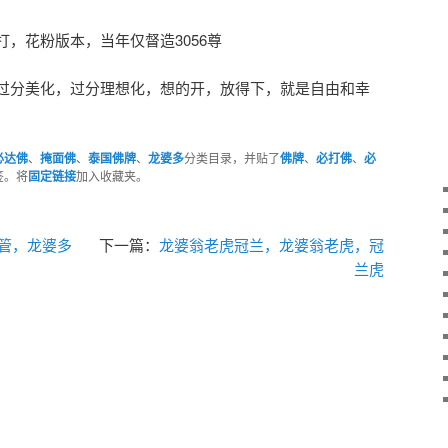
，花粉版本，当年仅督造3056尊
过分美化，过分理想化，想的开，放得下，就是自由和幸
必达佛
、
掩面佛
、
泰国佛牌
、
龙婆多
分类目录，并贴了
佛牌
、
必打佛
、
必
签。将
固定链接
加入收藏夹。
符管，龙婆多
下一篇：
龙婆翁老虎冠兰，龙婆翁老虎，冠
兰虎