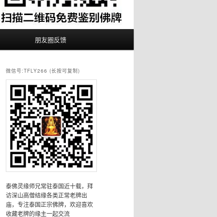
朋友圈反馈
微信号:TFLY266 (长按可复制)
泰佛灵缘师兄常驻泰国近十载，拜
访深山高僧结缘各类正常老牌出
庙，专注泰国正宗佛牌，欢迎喜欢
收藏老牌的缘主一起交流