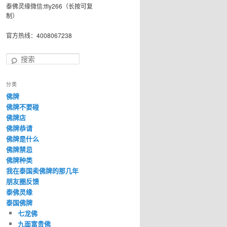
泰佛灵缘微信:tfly266（长按可复
制）
官方热线：4008067238
搜
索
分类
佛牌
佛牌不要碰
佛牌店
佛牌恭请
佛牌是什么
佛牌禁忌
佛牌种类
我在泰国卖佛牌的那几年
朋友圈反馈
泰佛灵缘
泰国佛牌
七龙佛
九面富贵佛