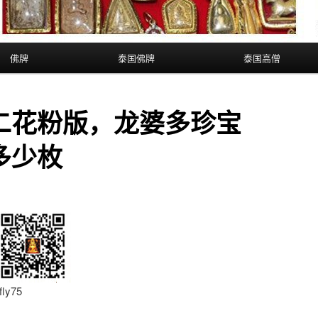
佛牌
泰国佛牌
泰国高僧
二花粉版，龙婆多珍宝
多少枚
y75