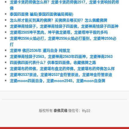
龙婆卡贤药师佛怎么样？龙婆卡贤药师佛2517，龙婆卡贤响铃药师
佛
泰国四面佛 骗局(泰国四面佛骗局揭秘)
怎么样才能买到真的佛牌？买佛牌去哪买好？怎么佩戴佛牌
龙婆禅南钱袋子，龙婆禅南钱袋子四面佛，龙婆禅南钱袋子四面神
龙婆塔2505坤平黑肉，坤平佛龙婆塔，龙婆塔坤平假的多吗
龙婆坤2556火焰必打，龙婆坤2556火焰必打鉴别，龙婆坤2556必
打
龙婆坤 佛历2536年 暹玛自身 纯银龙
龙婆禅南钱袋子2563，龙婆禅南2563年四面神，龙婆禅南2563
四面佛四面代表什么？供奉型四面佛，收藏佛牌之路
龙婆堪布药师佛，龙婆堪布盘龙药师佛，龙婆堪布药师佛怎么样
龙婆坤2537崇迪，龙婆坤2537金符管崇迪，龙婆坤金符管崇迪
龙婆moon四面自身，龙婆moon2545，龙婆moon自身牌
版权所有
泰佛灵缘
微信号：tfly22