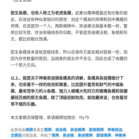
医生鱼模，也有人称之为老虎鱼模，
如果对鹰神模篇还有印象的朋
友，应该会有种似曾相识的感觉：刻这个模具的师傅和刻中鹰模的
师傅，应该是同一个人。两款佛牌中，崇迪佛法相基本都一样，整
体比较写意、并没有细线条的勾勒、不管是崇迪佛法相、鱼相和符
文，都比较粗壮饱满。
医生鱼模具本身就是粗线条，所以在保存方面会相对容易一些，但
因为存世数量的原因，品相美的其实并不多见，因此也成了收藏的
一个努力方向。
以上，就是关于神兽崇迪骑鱼模具的讲解，
鱼模具各组模细分下
来，也有着不一样的效用和寓意，比如提升富贵和财气的中国鱼
模、最有竞争力的斗鱼模、强力人缘嘴大吃四方的猪嘴鱼模和保健
康祛百病的医生鱼模，除了顶级招财效用，就收藏来说，也有着非
常不错的乐趣。
本文泰佛灵缘整理，恭请佛牌加微信：tfly75
此条目由
佛牌
发表在
佛牌
、
崇迪佛
、
崇迪佛牌
、
泰国佛牌
、
神兽崇迪
、
龙婆班
分类目录，并贴了
佛牌
、
崇迪佛
、
崇迪佛牌
、
泰国佛牌
、
神兽崇