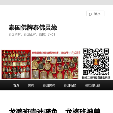
跳
至
搜
主
索
内
泰国佛牌泰佛灵缘
容
泰国佛牌，泰国正牌，微信：tfly03
区
域
主
首页
佛牌
泰国佛牌
泰国高僧
朋友圈反馈
页
龙婆班崇迪骑鱼，龙婆班神兽