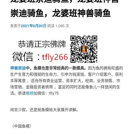
崇迪骑鱼，龙婆班神兽骑鱼
发表于
2021年6月20日
阅读 1,095 次
神兽崇迪
中，鱼模也是非常经典的一款模具。
因为鱼的拥有旺盛的
生产生育力和强韧的生命力，引申为钱滚钱、客户介绍客户、获利
丰厚寓意 ，适合所有商业运营，资本扩大，经商、业务销售、市
场营销、金融投资者佩带 ，富足的同时还能像鱼儿一样悠闲的生
活。恭请
佛牌
加微信：tfly75
闲言少叙，还是就鱼模给大家展开讲解。
（中国鱼模）