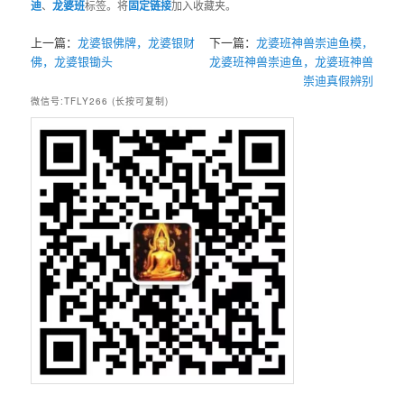
迪
、
龙婆班
标签。将
固定链接
加入收藏夹。
上一篇：
龙婆银佛牌，龙婆银财
下一篇：
龙婆班神兽崇迪鱼模，
佛，龙婆银锄头
龙婆班神兽崇迪鱼，龙婆班神兽
崇迪真假辨别
微信号:TFLY266 (长按可复制)