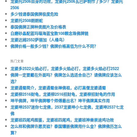
龙婆托2506自身的功效，龙婆托2506瓦巴萨制作了多少？龙婆托
2506
多少钱请泰国佛牌极度危险
龙婆托2508朗朗蛇
泰国佛牌正牌种类图片及价格表
白磨砂晶配蓝玛瑙海蓝宝款108颗念珠佛牌链
龙婆达姆2552萨丽加（人缘鸟）
佛牌价格一般多少钱？佛牌价格高低为什么不同？
热门文章
龙婆多2522火焰必打，龙婆多火焰必打，龙婆多火焰必打2522
佛牌一定要戴在外面吗？佛牌怎么选适合自己？请佛牌应该怎么
选？
龙婆通蜀简介，龙婆通蜀坐禅佛祖，必打高僧龙婆通蜀
龙婆柳2516财龟，龙婆柳2516招财龟，龙婆柳招财龟的作用
坤平佛牌，坤平佛牌哪个师傅最出名？坤平佛牌真实作用
龙婆坤2537迷你七龙佛，2537龙婆坤小七龙佛，龙婆坤2537七龙
佛
龙婆班四尾鸡图鉴，龙婆班四尾鸡，龙婆班神兽崇迪鸡功效
怎么样和佛牌许愿灵验？泰国镶嵌佛牌用什么金？佛牌佛历怎么
算？