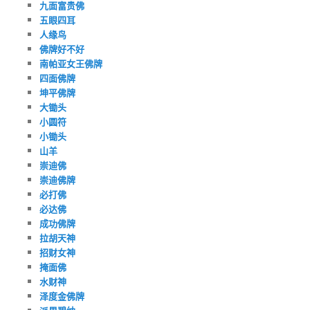
九面富贵佛
五眼四耳
人缘鸟
佛牌好不好
南帕亚女王佛牌
四面佛牌
坤平佛牌
大锄头
小圆符
小锄头
山羊
崇迪佛
崇迪佛牌
必打佛
必达佛
成功佛牌
拉胡天神
招财女神
掩面佛
水财神
泽度金佛牌