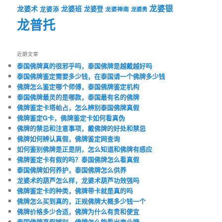
龙婆银
龙婆术
龙婆班
龙婆登
龙婆添
龙婆禅南
龙婆贵
龙普托
近期文章
泰国佛牌真的很邪乎吗，泰国佛牌是越戴越好吗
泰国佛牌鉴定需要多少钱，在泰国请一个佛牌多少钱
佛牌怎么鉴定哪个师傅，泰国佛牌鉴定机构
泰国佛牌最灵的是哪款，泰国最有名的佛牌
佛牌鉴定卡塔帕占，怎么辨别泰国佛牌真假
佛牌鉴定G卡，佛牌鉴定卡如何看真伪
佛牌的禁忌和注意事项，戴佛牌的好处和禁忌
佛牌如何辨认真假，佛牌鉴定网查询
如何鉴别佛牌是正是阴，怎么知道和佛牌有感应
佛牌鉴定卡有假的吗？泰国佛牌怎么看真假
泰国佛牌如何养护，泰国佛牌怎么供养
龙婆术的葫芦怎么样，龙婆术葫芦功效强吗
佛牌鉴定卡的种类，佛牌带卡就是真的吗
佛牌怎么买到真的，正规佛牌大概多少钱一个
佛牌价格多少合适，佛牌为什么有贵和便宜
泰国佛牌真假辨别，佛牌怎么能看出商业牌