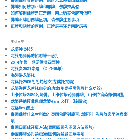
佛牌如何辨别正牌和邪牌，佛牌辩真假
如何鉴别佛牌是正是假，网上购买佛牌可信吗
佛牌正牌阴佛牌区别，请佛牌注意事项
正牌和阴牌的区别，正牌厉害还是阴牌厉害
随机文章
龙婆钟 2485
龙婆绝师傅的招财蜂王必打
2514年第一期爱侣湾四面神
龙婆贵2521崇迪 （距今40年）
海涛讲龙婆托
龙婆托2505朗朗蛇经文(龙婆托咒语)
龙婆禅南龙普托自身的功效(龙婆禅南佛牌什么功效)
山卡拉培2480药师佛，山卡拉培药师佛牌，山卡拉培药师佛图鉴
龙婆碧纳授业恩师龙婆dam 必打 （掩面佛)
龙婆tim 醒王
泰国佛牌什么材料做？泰国佛牌到底可以戴不？佛牌放家里注意事
项
泰国四面佛还愿方法(泰国四面佛还愿方法图片)
泰国佛牌必打禁忌(泰国佛牌禁忌注意事项