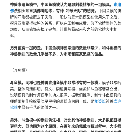
神兽崇迪鱼模中，中国鱼模被认为是雕刻最精细的一组模具，
崇迪
佛
法相头顶直插佛牌边缘，有种“冲破天际”的感觉。
中国鱼模的佛
牌的四角都被磨去了尖角，一般认为是木质模型在使用久了之后，
模具四角变得松垮的关系，所以在压制完成后，为了佛牌整体的美
观度，从而修饰去掉了尖角，让佛牌看起来和之前的佛牌大小相
似。
另外值得一提的是，中国鱼模神兽崇迪的数量非常少，和斗鱼模的
神兽崇迪的数量几乎差不多，为市场和藏家追逐的佳品。
（斗鱼模）
斗鱼模，同样也是神兽崇迪鱼模中非常稀有的一款模，
模子非常精
美，整体简洁鲜明，符文、崇迪佛法相、坐殿和斗鱼都非常凸出，
说明模具的制作师傅手艺功夫很深，据我们推测，制作斗鱼模具的
师傅跟制作哈奴曼吐星星模的师傅应为同一位，是
龙婆班
神兽
崇迪
佛牌
中最有手艺的师傅之一。
另外，斗鱼模中的崇迪佛法相，对比其他神兽崇迪，大多数都显得
更粗大，
但也因为这个原因，在百年来的佩戴收藏过程中，大多都