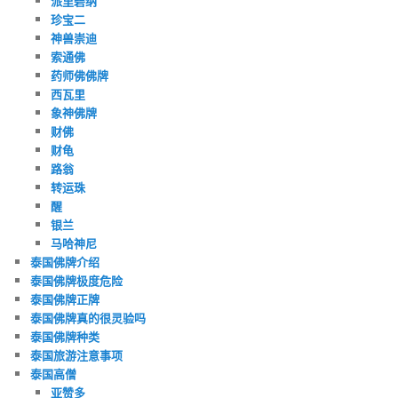
派里碧纳
珍宝二
神兽崇迪
索通佛
药师佛佛牌
西瓦里
象神佛牌
财佛
财龟
路翁
转运珠
醒
银兰
马哈神尼
泰国佛牌介绍
泰国佛牌极度危险
泰国佛牌正牌
泰国佛牌真的很灵验吗
泰国佛牌种类
泰国旅游注意事项
泰国高僧
亚赞多