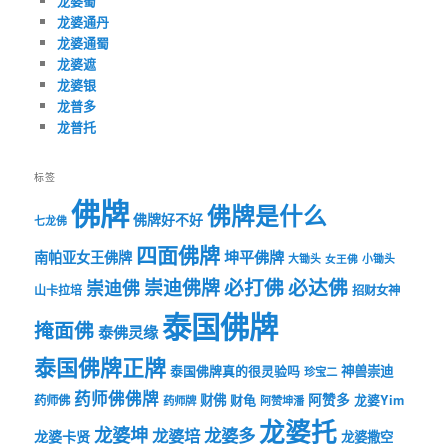
龙婆蜀
龙婆通丹
龙婆通蜀
龙婆遮
龙婆银
龙普多
龙普托
标签
佛牌
佛牌是什么
佛牌好不好
七龙佛
四面佛牌
坤平佛牌
南帕亚女王佛牌
大锄头
女王佛
小锄头
必打佛
必达佛
崇迪佛牌
崇迪佛
山卡拉培
招财女神
泰国佛牌
掩面佛
泰佛灵缘
泰国佛牌正牌
神兽崇迪
泰国佛牌真的很灵验吗
珍宝二
药师佛佛牌
财佛
阿赞多
药师佛
财龟
龙婆Yim
药师牌
阿赞坤潘
龙婆托
龙婆坤
龙婆多
龙婆培
龙婆卡贤
龙婆撒空