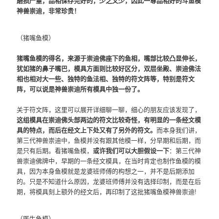
磨损严重，品相保存完好的，少之又少，因此一尊品相好的斗鱼模
神兽崇迪，非常珍贵！
（猪嘴鱼模）
猪嘴鱼模的得名，来源于崇迪佛座下的鱼相，嘴部比较凸显伸长，
犹如猪的鼻子嘴巴，模具方面则比较好区分，双层坐殿、崇迪佛法
相也相对大一些、独特的鱼法相、独特的符文阵等，特别是符文
阵，可以说是神兽崇迪所有模具中独一份了。
关于符文阵，这里可以展开详细聊一聊，细心的朋友应该发现了，
这组模具在崇迪佛头部两边的符文比较奇怪，有明显的一条经文模
具的特点，而后在经文上下处又有了另外的符文。
而本身我们讲，
第三代神兽崇迪中，鱼模并没有跟其他模一样，分早期和后期，而
是只有后期。看猪嘴鱼模，
或许我们可以大胆假设一下
：第三代神
兽崇迪佛牌中，早期的一条经文模具，在当时肯定也制作鱼模的模
具，因为本身鱼模就是龙婆班师傅的构想之一，并不是后期添加
的。只是不知道什么原因，龙婆班师傅并没有选择印制，而是在后
期，将模具刻上额外的经文后，再印制了这批猪嘴鱼模神兽崇迪!
（医生鱼模）