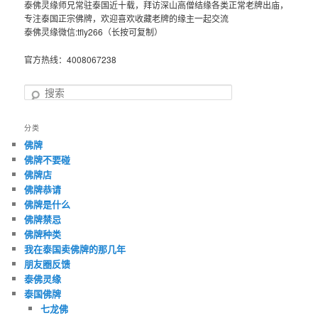
泰佛灵缘师兄常驻泰国近十载，拜访深山高僧结缘各类正常老牌出庙，
专注泰国正宗佛牌，欢迎喜欢收藏老牌的缘主一起交流
泰佛灵缘微信:tfly266（长按可复制）
官方热线：4008067238
搜
索
分类
佛牌
佛牌不要碰
佛牌店
佛牌恭请
佛牌是什么
佛牌禁忌
佛牌种类
我在泰国卖佛牌的那几年
朋友圈反馈
泰佛灵缘
泰国佛牌
七龙佛