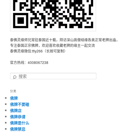
泰佛灵缘师兄常驻泰国近十载，拜访深山高僧结缘各类正常老牌出庙，
专注泰国正宗佛牌，欢迎喜欢收藏老牌的缘主一起交流
泰佛灵缘微信:tfly266（长按可复制）
官方热线：4008067238
搜
索
分类
佛牌
佛牌不要碰
佛牌店
佛牌恭请
佛牌是什么
佛牌禁忌