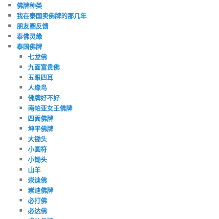
佛牌种类
我在泰国卖佛牌的那几年
朋友圈反馈
泰佛灵缘
泰国佛牌
七龙佛
九面富贵佛
五眼四耳
人缘鸟
佛牌好不好
南帕亚女王佛牌
四面佛牌
坤平佛牌
大锄头
小圆符
小锄头
山羊
崇迪佛
崇迪佛牌
必打佛
必达佛