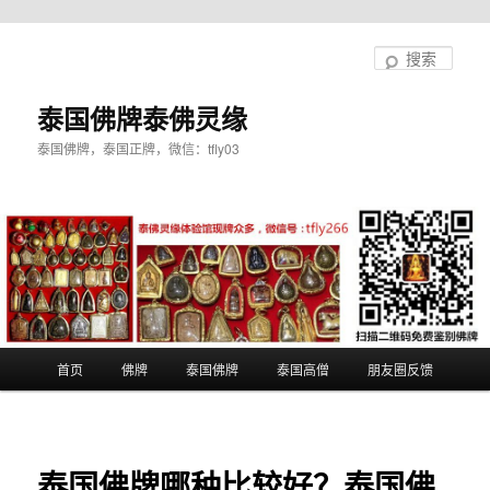
跳
至
搜
主
索
内
泰国佛牌泰佛灵缘
容
泰国佛牌，泰国正牌，微信：tfly03
区
域
主
首页
佛牌
泰国佛牌
泰国高僧
朋友圈反馈
页
泰国佛牌哪种比较好？泰国佛