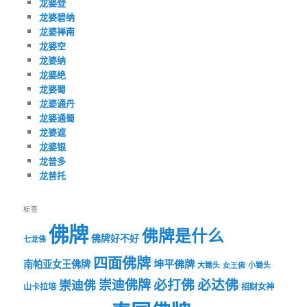
龙婆登
龙婆碧纳
龙婆禅南
龙婆空
龙婆纳
龙婆绝
龙婆蜀
龙婆通丹
龙婆通蜀
龙婆遮
龙婆银
龙普多
龙普托
标签
佛牌
佛牌是什么
佛牌好不好
七龙佛
四面佛牌
坤平佛牌
南帕亚女王佛牌
大锄头
女王佛
小锄头
必打佛
必达佛
崇迪佛牌
崇迪佛
山卡拉培
招财女神