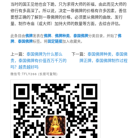
当时的国王见他也会下跪，只为求得大师的祈福，由此而见大师的
修行有多高深了。所以说，决定一尊佛牌的价格有许多因素，善信
要想正确的了解到一尊佛牌的价格，必须要从佛牌的曲故、发行
量、制作寺庙（或大师）加持大师的数量等方面，去综合评估。
此条目由
佛牌
发表在
佛牌
、
佛牌种类
、
泰国佛牌
分类目录，并贴了
佛
牌
、
泰国佛牌
标签。将
固定链接
加入收藏夹。
上一篇：
泰国佛牌为什么那么
下一篇：
泰国佛牌种类，泰国佛
贵，泰国佛牌有价值百万千万的
牌正牌，泰国佛牌制作过程
吗？越贵越好吗
微信号:TFLY266 (长按可复制)