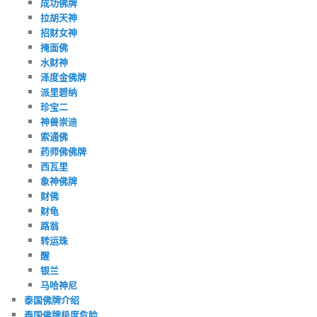
成功佛牌
拉胡天神
招财女神
掩面佛
水财神
泽度金佛牌
派里碧纳
珍宝二
神兽崇迪
索通佛
药师佛佛牌
西瓦里
象神佛牌
财佛
财龟
路翁
转运珠
醒
银兰
马哈神尼
泰国佛牌介绍
泰国佛牌极度危险