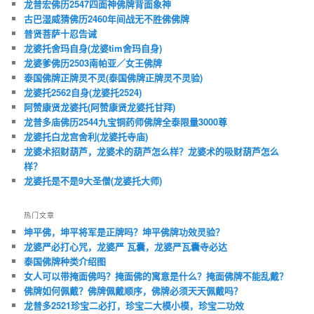
龙普宏佛历2547四面神佛牌背面象神
古巴湿威猜佛历2460年间战无不胜佛佛牌
普贤菩萨十忍告诫
龙婆托舍玛自身(龙婆tim舍玛自身)
龙婆爹佛历2503南帕亚／女王佛牌
泰国佛牌正牌灵不灵(泰国佛牌正牌灵不灵验)
龙婆托2562自身(龙婆托2524)
阿赞康贤龙婆托(阿赞康贤龙婆托甘拜)
龙普多庙佛历2544九宝铜药师佛牌全泰限量3000尊
龙婆托白龙宫舍利(龙婆托寺庙)
龙婆术招财葫芦，龙婆术的葫芦怎么样？龙婆术的吸财葫芦怎么
样？
龙婆托是不是9大圣僧(龙婆托大师)
热门文章
坤平佛，坤平将军是正牌吗？坤平佛牌功效灵验？
龙婆严必打心咒，龙婆严 瓦囊，龙婆严瓦囊寺必达
泰国佛牌种类介绍图
女人可以带掩面佛吗？掩面佛的寓意是什么？掩面佛牌不能乱戴？
佛牌如何佩戴？佛牌佩戴顺序，佛牌必须天天佩戴吗？
龙普多2521珍宝二必打，珍宝二大模小模，珍宝二功效