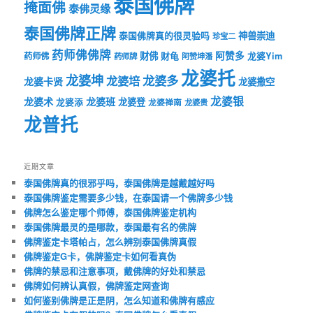
泰国佛牌
掩面佛
泰佛灵缘
泰国佛牌正牌
神兽崇迪
泰国佛牌真的很灵验吗
珍宝二
药师佛佛牌
财佛
阿赞多
药师佛
财龟
龙婆Yim
药师牌
阿赞坤潘
龙婆托
龙婆坤
龙婆多
龙婆培
龙婆卡贤
龙婆撒空
龙婆银
龙婆术
龙婆班
龙婆登
龙婆添
龙婆禅南
龙婆贵
龙普托
近期文章
泰国佛牌真的很邪乎吗，泰国佛牌是越戴越好吗
泰国佛牌鉴定需要多少钱，在泰国请一个佛牌多少钱
佛牌怎么鉴定哪个师傅，泰国佛牌鉴定机构
泰国佛牌最灵的是哪款，泰国最有名的佛牌
佛牌鉴定卡塔帕占，怎么辨别泰国佛牌真假
佛牌鉴定G卡，佛牌鉴定卡如何看真伪
佛牌的禁忌和注意事项，戴佛牌的好处和禁忌
佛牌如何辨认真假，佛牌鉴定网查询
如何鉴别佛牌是正是阴，怎么知道和佛牌有感应