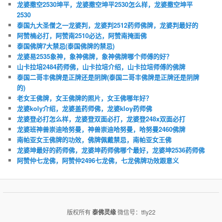
龙婆撒空2530坤平，龙婆撒空坤平2530怎么样，龙婆撒空坤平
2530
泰国九大圣僧之一龙婆判，龙婆判2512药师佛牌，龙婆判最好的
阿赞楠必打，阿赞南2510必达，阿赞南掩面佛
泰国佛牌7大禁忌(泰国佛牌的禁忌)
龙婆易2535象神，象神佛牌，象神佛牌哪个师傅的好？
山卡拉培2484药师佛，山卡拉培介绍，山卡拉培师傅的佛牌
泰国二哥丰佛牌是正牌还是阴牌(泰国二哥丰佛牌是正牌还是阴牌
的)
老女王佛牌，女王佛牌的照片，女王佛哪年好？
龙婆koly介绍，龙婆盖药师佛，龙婆kloy药师佛
龙婆登必打怎么样，龙婆登双面必打，龙婆登248x双面必打
龙婆班神兽崇迪哈努曼，神兽崇迪哈努曼，哈努曼2460佛牌
南帕亚女王佛牌的功效，佛牌佩戴禁忌，南帕亚女王佛
龙婆坤最好的药师佛，龙婆坤药师佛哪个最好，龙婆坤2536药师佛
阿赞仲七龙佛，阿赞仲2496七龙佛，七龙佛牌功效跟意义
版权所有
泰佛灵缘
微信号：tfly22