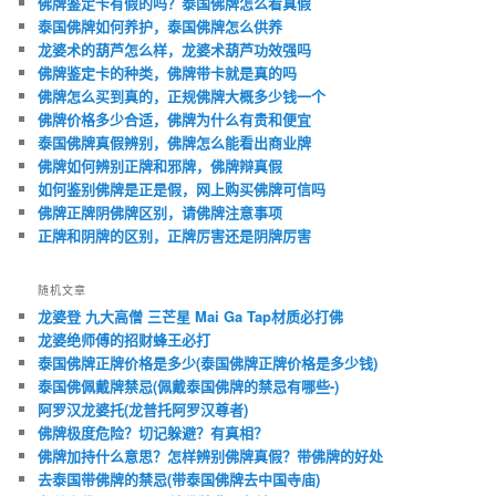
佛牌鉴定卡有假的吗？泰国佛牌怎么看真假
泰国佛牌如何养护，泰国佛牌怎么供养
龙婆术的葫芦怎么样，龙婆术葫芦功效强吗
佛牌鉴定卡的种类，佛牌带卡就是真的吗
佛牌怎么买到真的，正规佛牌大概多少钱一个
佛牌价格多少合适，佛牌为什么有贵和便宜
泰国佛牌真假辨别，佛牌怎么能看出商业牌
佛牌如何辨别正牌和邪牌，佛牌辩真假
如何鉴别佛牌是正是假，网上购买佛牌可信吗
佛牌正牌阴佛牌区别，请佛牌注意事项
正牌和阴牌的区别，正牌厉害还是阴牌厉害
随机文章
龙婆登 九大高僧 三芒星 Mai Ga Tap材质必打佛
龙婆绝师傅的招财蜂王必打
泰国佛牌正牌价格是多少(泰国佛牌正牌价格是多少钱)
泰国佛佩戴牌禁忌(佩戴泰国佛牌的禁忌有哪些-)
阿罗汉龙婆托(龙普托阿罗汉尊者)
佛牌极度危险？切记躲避？有真相？
佛牌加持什么意思？怎样辨别佛牌真假？带佛牌的好处
去泰国带佛牌的禁忌(带泰国佛牌去中国寺庙)