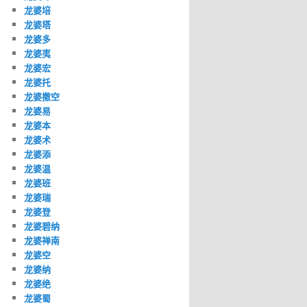
龙婆培
龙婆塔
龙婆多
龙婆夷
龙婆宏
龙婆托
龙婆撒空
龙婆易
龙婆本
龙婆术
龙婆添
龙婆温
龙婆班
龙婆瑞
龙婆登
龙婆碧纳
龙婆禅南
龙婆空
龙婆纳
龙婆绝
龙婆蜀