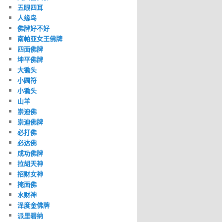
五眼四耳
人缘鸟
佛牌好不好
南帕亚女王佛牌
四面佛牌
坤平佛牌
大锄头
小圆符
小锄头
山羊
崇迪佛
崇迪佛牌
必打佛
必达佛
成功佛牌
拉胡天神
招财女神
掩面佛
水财神
泽度金佛牌
派里碧纳