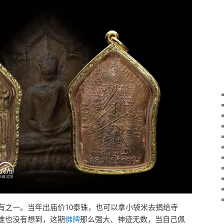
有之一。当年出庙价10泰铢，也可以拿小袋米去捐给寺
谁也没有想到，这期
佛牌
那么强大、神迹无数，当自己佩