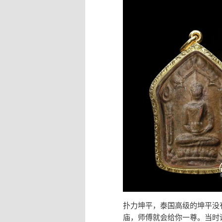
扑力坤平，泰国高级的坤平没
庙，师傅就会给你一尊。当时