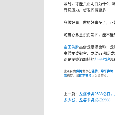
戴时，才能真正明白为什么1
有说服力。想发挥得更多
多做好事，做的好事多了，正
随着心念意识而发挥，能不能
泰国佛牌
高僧龙婆添也称：龙
高僧龙婆撒空、龙婆sin都
别是龙婆添加持的
坤平佛牌
现
此条目由
佛牌
发表在
佛牌
、
坤平佛牌
添
标签。将
固定链接
加入收藏夹。
上一篇：
龙婆卡贤2538必打，
多少钱，龙婆卡贤必打2538