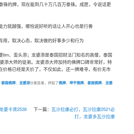
0泰铢的牌，现在能到几十万几百万泰铢。成愿，令说话更
能力就越强，哪怕说好听的话让人开心也是行善
有用，取决心态，取决做的好事多少和行为
婆tim、歪头添；龙婆添是泰国招财法门知名的高僧，泰国
是龙婆添大师的徒弟。龙婆添大师加持的佛牌口碑非常好，特
在价格已经是天价了，不仅如此，还一牌难寻，有价无市
、
泰国佛牌
、
龙婆添
分类目录，并贴了
佛牌
、
坤平佛牌
、
泰国佛牌
、
龙婆
龙婆卡贤2538
下一篇：
瓦沙拉康必打，瓦沙拉康2521必
打，龙婆多瓦沙拉康