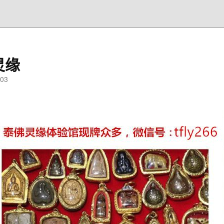
灵缘
03