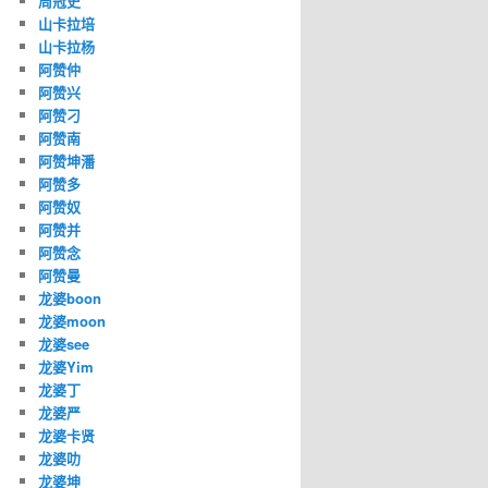
周冠史
山卡拉培
山卡拉杨
阿赞仲
阿赞兴
阿赞刁
阿赞南
阿赞坤潘
阿赞多
阿赞奴
阿赞并
阿赞念
阿赞曼
龙婆boon
龙婆moon
龙婆see
龙婆Yim
龙婆丁
龙婆严
龙婆卡贤
龙婆叻
龙婆坤