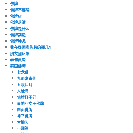
佛牌
佛牌不要碰
佛牌店
佛牌恭请
佛牌是什么
佛牌禁忌
佛牌种类
我在泰国卖佛牌的那几年
朋友圈反馈
泰佛灵缘
泰国佛牌
七龙佛
九面富贵佛
五眼四耳
人缘鸟
佛牌好不好
南帕亚女王佛牌
四面佛牌
坤平佛牌
大锄头
小圆符