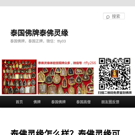
跳
至
搜
主
索
内
泰国佛牌泰佛灵缘
容
泰国佛牌，泰国正牌，微信：tfly03
区
域
主
首页
佛牌
泰国佛牌
泰国高僧
朋友圈反馈
页
泰佛灵缘怎么样？泰佛灵缘可