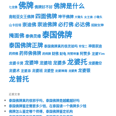
佛牌
佛牌是什么
佛牌好不好
七龙佛
四面佛牌
坤平佛牌
南帕亚女王佛牌
大锄头
女王佛
小锄头
必打佛
必达佛
崇迪佛牌
崇迪佛
山卡拉培
招财女神
泰国佛牌
掩面佛
泰佛灵缘
泰国佛牌正牌
神兽崇迪
泰国佛牌真的很灵验吗
珍宝二
药师佛佛牌
财佛
阿赞多
药师佛
财龟
龙婆Yim
药师牌
阿赞坤潘
龙婆托
龙婆坤
龙婆多
龙婆培
龙婆卡贤
龙婆撒空
龙婆银
龙婆术
龙婆班
龙婆登
龙婆添
龙婆禅南
龙婆贵
龙普托
近期文章
泰国佛牌真的很邪乎吗，泰国佛牌是越戴越好吗
泰国佛牌鉴定需要多少钱，在泰国请一个佛牌多少钱
佛牌怎么鉴定哪个师傅，泰国佛牌鉴定机构