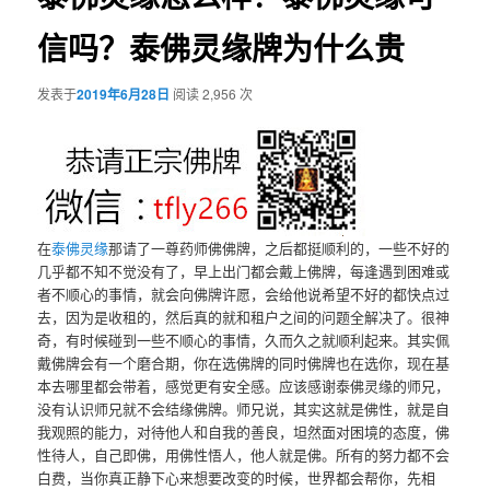
信吗？泰佛灵缘牌为什么贵
发表于
2019年6月28日
阅读 2,956 次
在
泰佛灵缘
那请了一尊药师佛佛牌，之后都挺顺利的，一些不好的
几乎都不知不觉没有了，早上出门都会戴上佛牌，每逢遇到困难或
者不顺心的事情，就会向佛牌许愿，会给他说希望不好的都快点过
去，因为是收租的，然后真的就和租户之间的问题全解决了。很神
奇，有时候碰到一些不顺心的事情，久而久之就顺利起来。其实佩
戴佛牌会有一个磨合期，你在选佛牌的同时佛牌也在选你，现在基
本去哪里都会带着，感觉更有安全感。应该感谢泰佛灵缘的师兄，
没有认识师兄就不会结缘佛牌。师兄说，其实这就是佛性，就是自
我观照的能力，对待他人和自我的善良，坦然面对困境的态度，佛
性待人，自己即佛，用佛性悟人，他人就是佛。所有的努力都不会
白费，当你真正静下心来想要改变的时候，世界都会帮你，先相