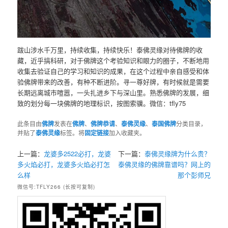
跋山涉水千万里，持续收集，持续快乐！泰佛灵缘对待佛牌的收
藏，近乎搞科研，对于佛牌这个考验知识和眼力的圈子，不断地用
收集去验证自己的学习和知识的成果，在这个过程中亲自感受和体
验佛牌带来的改善，有种不断进阶。寻一尊好牌，有时候就是需要
长期远离城市喧嚣，一头扎进乡下与深山里。熟悉佛牌的发展，细
致的划分每一块佛牌的地理标识，按图索骥。微信：tfly75
此条目由
佛牌
发表在
佛牌
、
佛牌恭请
、
泰佛灵缘
、
泰国佛牌
分类目录，
并贴了
泰佛灵缘
标签。将
固定链接
加入收藏夹。
上一篇：
龙婆多2522必打，龙婆
下一篇：
泰佛灵缘牌为什么贵？
多火焰必打，龙婆多火焰必打怎
泰佛灵缘的佛牌靠谱吗？网上的
么样
那个彭师兄
微信号:TFLY266 (长按可复制)