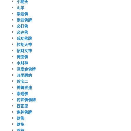
小锄头
山羊
崇迪佛
崇迪佛牌
必打佛
必达佛
成功佛牌
拉胡天神
招财女神
掩面佛
水财神
泽度金佛牌
派里碧纳
珍宝二
神兽崇迪
索通佛
药师佛佛牌
西瓦里
象神佛牌
财佛
财龟
路翁