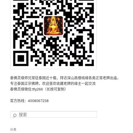
泰佛灵缘师兄常驻泰国近十载，拜访深山高僧结缘各类正常老牌出庙，
专注泰国正宗佛牌，欢迎喜欢收藏老牌的缘主一起交流
泰佛灵缘微信:tfly266（长按可复制）
官方热线：4008067238
搜
索
分类