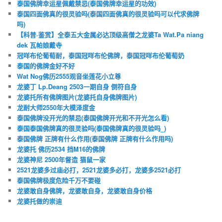
泰国佛牌幸运星佩戴禁忌(泰国佛牌幸运星的功效)
泰国四面佛真的很灵验吗(泰国四面佛真的很灵验吗可以代求佛牌
吗)
【科普·鉴赏】全泰五大金属必达顶级高僧之龙婆Ta Wat.Pa niang
dek 瓦帕娘戴寺
冠咩布伦葡萄耐，泰国冠咩布伦佛牌，泰国冠咩布伦葡萄奶
泰国的佛牌金好不好
Wat Nog佛历2555观音坐莲花小立尊
龙婆丁 Lp.Deang 2503一期自身 倒符自身
龙婆托所有佛牌图片(龙婆托自身佛牌图片)
龙耐大师2550年大模泽度金
泰国佛牌没开光的禁忌(泰国佛牌开光和不开光怎么看)
泰国泰国佛牌真的很灵验吗(泰国佛牌真的很灵验吗_)
泰国佛牌 正牌有什么作用(泰国佛牌 正牌有什么作用吗)
龙婆托 佛历2534 挡M16的佛牌
龙婆神尼 2500年督造 猫鼠一家
2521龙婆多过庙必打，2521龙婆多必打，龙婆多2521必打
泰国佛牌极度危险千万不要碰
龙婆敢自身佛牌，龙婆敢自身，龙婆敢自身价格
龙婆托做的崇迪