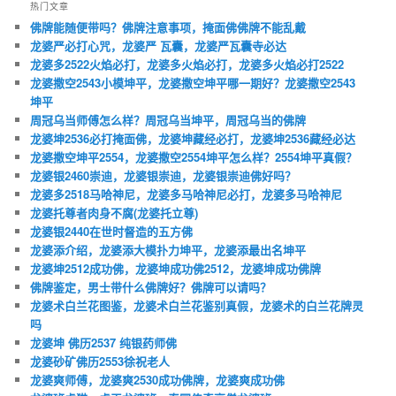
热门文章
佛牌能随便带吗？佛牌注意事项，掩面佛佛牌不能乱戴
龙婆严必打心咒，龙婆严 瓦囊，龙婆严瓦囊寺必达
龙婆多2522火焰必打，龙婆多火焰必打，龙婆多火焰必打2522
龙婆撒空2543小模坤平，龙婆撒空坤平哪一期好？龙婆撒空2543
坤平
周冠乌当师傅怎么样？周冠乌当坤平，周冠乌当的佛牌
龙婆坤2536必打掩面佛，龙婆坤藏经必打，龙婆坤2536藏经必达
龙婆撒空坤平2554，龙婆撒空2554坤平怎么样？2554坤平真假？
龙婆银2460崇迪，龙婆银崇迪，龙婆银崇迪佛好吗？
龙婆多2518马哈神尼，龙婆多马哈神尼必打，龙婆多马哈神尼
龙婆托尊者肉身不腐(龙婆托立尊)
龙婆银2440在世时督造的五方佛
龙婆添介绍，龙婆添大模扑力坤平，龙婆添最出名坤平
龙婆坤2512成功佛，龙婆坤成功佛2512，龙婆坤成功佛牌
佛牌鉴定，男士带什么佛牌好？佛牌可以请吗？
龙婆术白兰花图鉴，龙婆术白兰花鉴别真假，龙婆术的白兰花牌灵
吗
龙婆坤 佛历2537 纯银药师佛
龙婆砂矿佛历2553徐祝老人
龙婆爽师傅，龙婆爽2530成功佛牌，龙婆爽成功佛