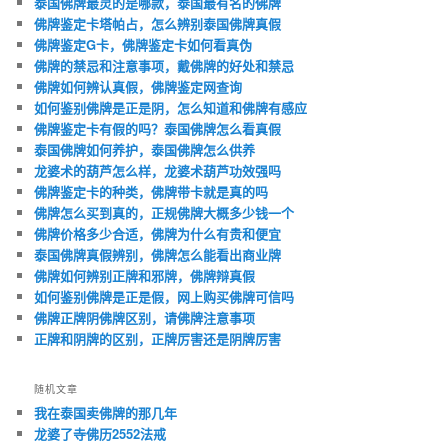
泰国佛牌最灵的是哪款，泰国最有名的佛牌
佛牌鉴定卡塔帕占，怎么辨别泰国佛牌真假
佛牌鉴定G卡，佛牌鉴定卡如何看真伪
佛牌的禁忌和注意事项，戴佛牌的好处和禁忌
佛牌如何辨认真假，佛牌鉴定网查询
如何鉴别佛牌是正是阴，怎么知道和佛牌有感应
佛牌鉴定卡有假的吗？泰国佛牌怎么看真假
泰国佛牌如何养护，泰国佛牌怎么供养
龙婆术的葫芦怎么样，龙婆术葫芦功效强吗
佛牌鉴定卡的种类，佛牌带卡就是真的吗
佛牌怎么买到真的，正规佛牌大概多少钱一个
佛牌价格多少合适，佛牌为什么有贵和便宜
泰国佛牌真假辨别，佛牌怎么能看出商业牌
佛牌如何辨别正牌和邪牌，佛牌辩真假
如何鉴别佛牌是正是假，网上购买佛牌可信吗
佛牌正牌阴佛牌区别，请佛牌注意事项
正牌和阴牌的区别，正牌厉害还是阴牌厉害
随机文章
我在泰国卖佛牌的那几年
龙婆了寺佛历2552法戒