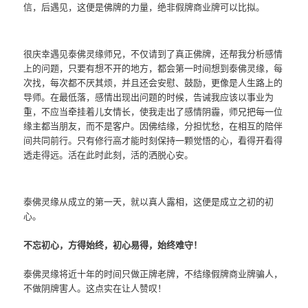
信，后遇见，这便是佛牌的力量，绝非假牌商业牌可以比拟。
很庆幸遇见泰佛灵缘师兄，不仅请到了真正佛牌，还帮我分析感情
上的问题，只要有想不开的地方，都会第一时间想到泰佛灵缘，每
次找，每次都不厌其烦，并且还会安慰、鼓励，更像是人生路上的
导师。在最低落，感情出现出问题的时候，告诫我应该以事业为
重，不应当牵挂着儿女情长，使我走出了感情阴霾，师兄把每一位
缘主都当朋友，而不是客户。因佛结缘，分担忧愁，在相互的陪伴
间共同前行。只有修行高才能时刻保持一颗觉悟的心，看得开看得
透走得远。活在此时此刻，活的洒脱心安。
泰佛灵缘从成立的第一天，就以真人露相，这便是成立之初的初
心。
不忘初心，方得始终，初心易得，始终难守！
泰佛灵缘将近十年的时间只做正牌老牌，不结缘假牌商业牌骗人，
不做阴牌害人。这点实在让人赞叹！