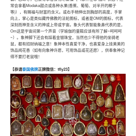
常会拿着Modaka甜点或各种水果(香蕉、葡萄、对半开的椰子
等)），有赐福与财富的含义。或右手稍伸出到胸部的高度，手掌
向上，掌心是类似藏传佛教的法轮图标，或者是OM的图标，代表
深刻而神圣含义的神或上帝或宇宙。象头代表智能象鼻代表的是，
Om这是宇宙间第一个声音（学瑜伽的童鞋应该有所了解~呵呵呵
~）。象神脚下还会有踩着金银珠宝，当然也少不得他的坐骑老
鼠，都有招财纳福之意！象神本性喜爱干净，也喜爱身上挂美美的
饰品闻花香（如有向象神许愿，可用饰品或花还愿），供奉象神记
得不要打老鼠哦！
【恭请
泰国佛牌
正牌微信：tfly23】