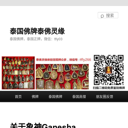
跳
至
搜
主
索
内
泰国佛牌泰佛灵缘
容
泰国佛牌，泰国正牌，微信：tfly03
区
域
主
首页
佛牌
泰国佛牌
泰国高僧
朋友圈反馈
页
关于象神Ganesha