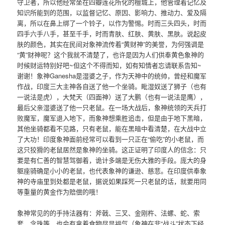
守卫者，所以他经常坐在四瓣莲花所化的檀城上，他管理着记忆及
知识所能到的范围，以监督记忆、原因、影响力、推动力、爱及隔
离，所以在鼻上绑了一个铃子，以作为警惕。时而三头四头，时而
四手六手八手，甚至千手，时而青肤、红肤、黄肤、黑肤。说起皮
肤的颜色，其实在民间对象神流传着“黄财神”的美誉，为何强调是
“黄”财神呢？这个我就不清楚了，也许是因为人们供奉黄色象神的
时候财运特别好吧~但这个不得而知，如有知情者忘请联系告知~
谢谢！象神Ganesha是湿婆之子，作为天神中的统帅，曾经和魔军
作战，印度三大主神各自送了他一个坐骑。毗湿奴送了狮子（也有
一说法是虎），大梵天（四面神）送了大鹏（也有一说法是鹰），
最后父亲湿婆送了他一只老鼠。在一场大战后，象神统领的天兵打
败魔军，魔军退入地下，而象神想乘胜追击，但是由于地下黑暗，
其他坐骑都看不见路，只有老鼠，能在黑暗中看清楚，在大战中立
了大功！印度象神面前经常可以看到一只正在“偷吃”的小老鼠，而
这只狡猾的老鼠居然是象神的坐骑。这正证明了印度人的信念：只
要是有仁善的智慧驾御着，诡计多端是无伤大雅的手段。庞大的身
躯座骑确是小小的老鼠，也代表象神的谦逊、慈悲。在印度供奉象
神的寺庙里到处都是老鼠，据说如果踩死一只老鼠的话，就要用同
等重量的黄金作为赔偿的哦！
象神常见的的手持法器有：斧戟、三叉、金刚杵、法螺、蛇、索
套、念珠等，也会有拿着食物尽显福气（象神在非“战斗”状态下经