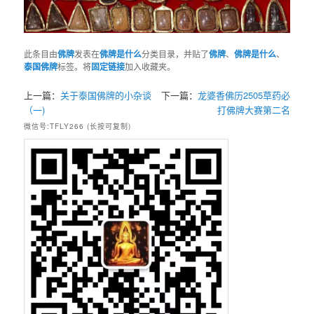
此条目由
佛牌
发表在
佛牌是什么
分类目录，并贴了
佛牌
、
佛牌是什么
、
泰国佛牌
标签。将
固定链接
加入收藏夹。
上一篇：
关于泰国佛牌的小杂谈
下一篇：
龙婆香佛历2505草药必
（一)
打佛牌大赛第二名
微信号:TFLY266 (长按可复制)