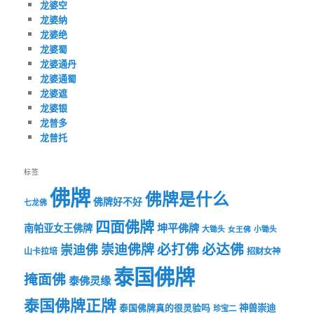
龙婆空
龙婆纳
龙婆绝
龙婆蜀
龙婆通丹
龙婆通蜀
龙婆遮
龙婆银
龙普多
龙普托
标签
佛牌
佛牌是什么
佛牌好不好
七龙佛
四面佛牌
坤平佛牌
南帕亚女王佛牌
大锄头
女王佛
小锄头
必打佛
必达佛
崇迪佛牌
崇迪佛
山卡拉培
招财女神
泰国佛牌
掩面佛
泰佛灵缘
泰国佛牌正牌
神兽崇迪
泰国佛牌真的很灵验吗
珍宝二