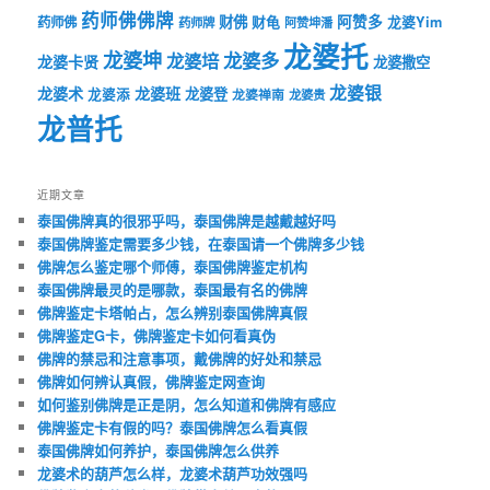
药师佛佛牌
财佛
阿赞多
药师佛
财龟
龙婆Yim
药师牌
阿赞坤潘
龙婆托
龙婆坤
龙婆多
龙婆培
龙婆卡贤
龙婆撒空
龙婆银
龙婆术
龙婆班
龙婆登
龙婆添
龙婆禅南
龙婆贵
龙普托
近期文章
泰国佛牌真的很邪乎吗，泰国佛牌是越戴越好吗
泰国佛牌鉴定需要多少钱，在泰国请一个佛牌多少钱
佛牌怎么鉴定哪个师傅，泰国佛牌鉴定机构
泰国佛牌最灵的是哪款，泰国最有名的佛牌
佛牌鉴定卡塔帕占，怎么辨别泰国佛牌真假
佛牌鉴定G卡，佛牌鉴定卡如何看真伪
佛牌的禁忌和注意事项，戴佛牌的好处和禁忌
佛牌如何辨认真假，佛牌鉴定网查询
如何鉴别佛牌是正是阴，怎么知道和佛牌有感应
佛牌鉴定卡有假的吗？泰国佛牌怎么看真假
泰国佛牌如何养护，泰国佛牌怎么供养
龙婆术的葫芦怎么样，龙婆术葫芦功效强吗