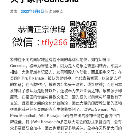
发表于
2023年5月6日
阅读 599 次
象神在不同的国家地区有着不同的尊称和地位，如在印度叫
Ganesha，被奉为智慧之神，因为是人与象之智慧相结合，印度人
相信，大象是最有记忆力，友善和毅力的动物，而且很重义气；在
泰国叫Pra Pikanate，被认为是财神，也代表着智慧，以及是吉祥
的象征；在西藏密宗，被称为红象头王财神，或红财神；而在日本
象神除了被认为是财神以外，还被奉为夫妇圆满之神。象神源于印
度教，在泰国的寺庙与佛教文化里，因为很久以前就与印度教有了
交流，且互相之间的文化比较融洽，因此大量的印度教法相的圣物
很早期就已经在泰国的寺庙中频繁督制了。以Wat Seman、Wat
Phra Mahathat、Wat Kaewjamfa等寺庙出的象神圣物在善信中口
碑极佳，其中Wat Kaewjamfa多是以大法会的形式来督造的，会有
众多高僧联合加持，因此也受到更多地关注。象神在天界是大门的