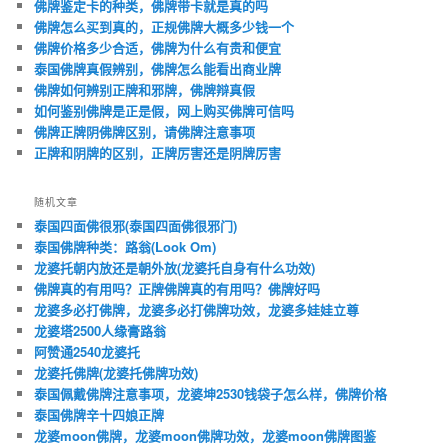
佛牌鉴定卡的种类，佛牌带卡就是真的吗
佛牌怎么买到真的，正规佛牌大概多少钱一个
佛牌价格多少合适，佛牌为什么有贵和便宜
泰国佛牌真假辨别，佛牌怎么能看出商业牌
佛牌如何辨别正牌和邪牌，佛牌辩真假
如何鉴别佛牌是正是假，网上购买佛牌可信吗
佛牌正牌阴佛牌区别，请佛牌注意事项
正牌和阴牌的区别，正牌厉害还是阴牌厉害
随机文章
泰国四面佛很邪(泰国四面佛很邪门)
泰国佛牌种类：路翁(Look Om)
龙婆托朝内放还是朝外放(龙婆托自身有什么功效)
佛牌真的有用吗？正牌佛牌真的有用吗？佛牌好吗
龙婆多必打佛牌，龙婆多必打佛牌功效，龙婆多娃娃立尊
龙婆塔2500人缘膏路翁
阿赞通2540龙婆托
龙婆托佛牌(龙婆托佛牌功效)
泰国佩戴佛牌注意事项，龙婆坤2530钱袋子怎么样，佛牌价格
泰国佛牌辛十四娘正牌
龙婆moon佛牌，龙婆moon佛牌功效，龙婆moon佛牌图鉴