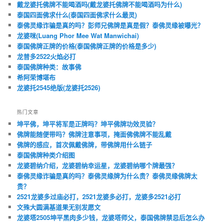
戴龙婆托佛牌不能喝酒吗(戴龙婆托佛牌不能喝酒吗为什么)
泰国四面佛求什么(泰国四面佛求什么最灵)
泰佛灵缘诈骗是真的吗？彭师兄佛牌是真是假？泰佛灵缘被曝光？
龙婆咪(Luang Phor Mee Wat Manwichai)
泰国佛牌正牌的价格(泰国佛牌正牌的价格是多少)
龙普多2522火焰必打
泰国佛牌种类：故事佛
希阿荣博堪布
龙婆托2545绝版(龙婆托2526)
热门文章
坤平佛，坤平将军是正牌吗？坤平佛牌功效灵验？
佛牌能随便带吗？佛牌注意事项，掩面佛佛牌不能乱戴
佛牌的感应，首次佩戴佛牌，带佛牌用什么链子
泰国佛牌种类介绍图
龙婆碧纳介绍，龙婆碧纳幸运星，龙婆碧纳哪个牌最强？
泰佛灵缘诈骗是真的吗？泰佛灵缘牌为什么贵？泰佛灵缘佛牌太
贵？
2521龙婆多过庙必打，2521龙婆多必打，龙婆多2521必打
文殊大圆满基道果无别发愿文
龙婆塔2505坤平黑肉多少钱，龙婆塔师父，泰国佛牌禁忌后怎么办