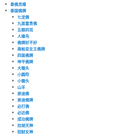
泰佛灵缘
泰国佛牌
七龙佛
九面富贵佛
五眼四耳
人缘鸟
佛牌好不好
南帕亚女王佛牌
四面佛牌
坤平佛牌
大锄头
小圆符
小锄头
山羊
崇迪佛
崇迪佛牌
必打佛
必达佛
成功佛牌
拉胡天神
招财女神