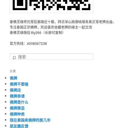
泰佛灵缘师兄常驻泰国近十载，拜访深山高僧结缘各类正常老牌出庙，
专注泰国正宗佛牌，欢迎喜欢收藏老牌的缘主一起交流
泰佛灵缘微信:tfly266（长按可复制）
官方热线：4008067238
搜
索
分类
佛牌
佛牌不要碰
佛牌店
佛牌恭请
佛牌是什么
佛牌禁忌
佛牌种类
我在泰国卖佛牌的那几年
朋友圈反馈