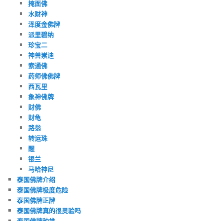
掩面佛
水财神
泽度金佛牌
派里碧纳
珍宝二
神兽崇迪
索通佛
药师佛佛牌
西瓦里
象神佛牌
财佛
财龟
路翁
转运珠
醒
银兰
马哈神尼
泰国佛牌介绍
泰国佛牌极度危险
泰国佛牌正牌
泰国佛牌真的很灵验吗
泰国佛牌种类