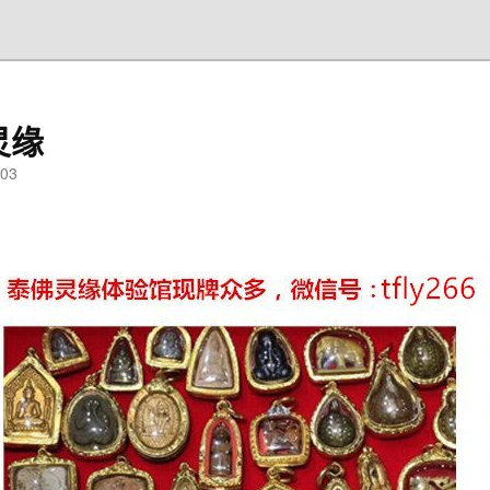
灵缘
03