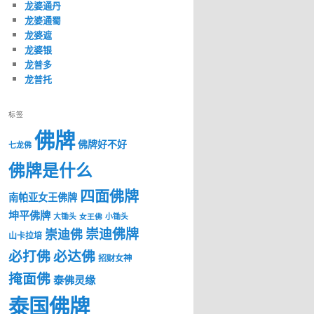
龙婆通丹
龙婆通蜀
龙婆遮
龙婆银
龙普多
龙普托
标签
佛牌
佛牌好不好
七龙佛
佛牌是什么
四面佛牌
南帕亚女王佛牌
坤平佛牌
大锄头
女王佛
小锄头
崇迪佛牌
崇迪佛
山卡拉培
必打佛
必达佛
招财女神
掩面佛
泰佛灵缘
泰国佛牌