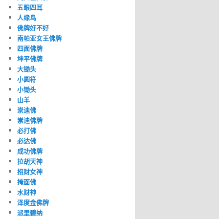
五眼四耳
人缘鸟
佛牌好不好
南帕亚女王佛牌
四面佛牌
坤平佛牌
大锄头
小圆符
小锄头
山羊
崇迪佛
崇迪佛牌
必打佛
必达佛
成功佛牌
拉胡天神
招财女神
掩面佛
水财神
泽度金佛牌
派里碧纳