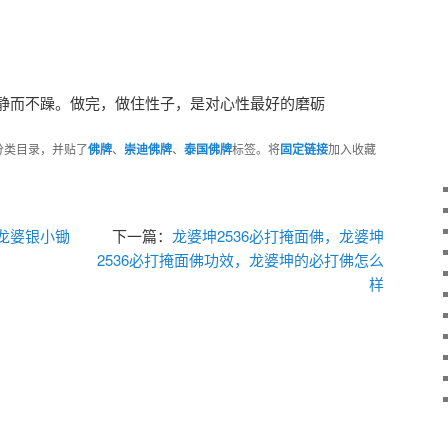
静而不躁。做完，做住性子，是对心性最好的磨砺
分类目录，并贴了
佛牌
、
崇迪佛牌
、
泰国佛牌
标签。将
固定链接
加入收藏
龙婆银小锄
下一篇：
龙婆坤2536必打掩面佛，龙婆坤
2536必打掩面佛功效，龙婆坤的必打佛怎么
样