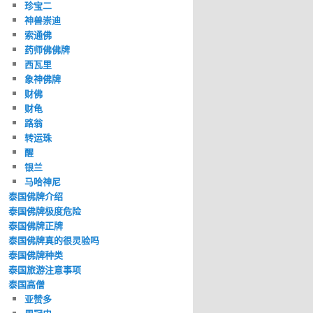
珍宝二
神兽崇迪
索通佛
药师佛佛牌
西瓦里
象神佛牌
财佛
财龟
路翁
转运珠
醒
银兰
马哈神尼
泰国佛牌介绍
泰国佛牌极度危险
泰国佛牌正牌
泰国佛牌真的很灵验吗
泰国佛牌种类
泰国旅游注意事项
泰国高僧
亚赞多