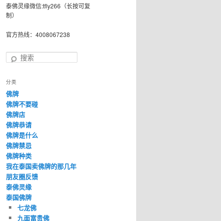
泰佛灵缘微信:tfly266（长按可复
制）
官方热线：4008067238
搜
索
分类
佛牌
佛牌不要碰
佛牌店
佛牌恭请
佛牌是什么
佛牌禁忌
佛牌种类
我在泰国卖佛牌的那几年
朋友圈反馈
泰佛灵缘
泰国佛牌
七龙佛
九面富贵佛