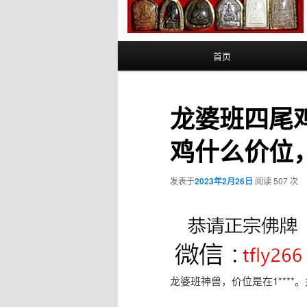
主
首页
页
龙婆班四尾
鸡什么价位
发表于
2023年2月26日
阅读 507 次
龙婆班神兽，价位是在1****