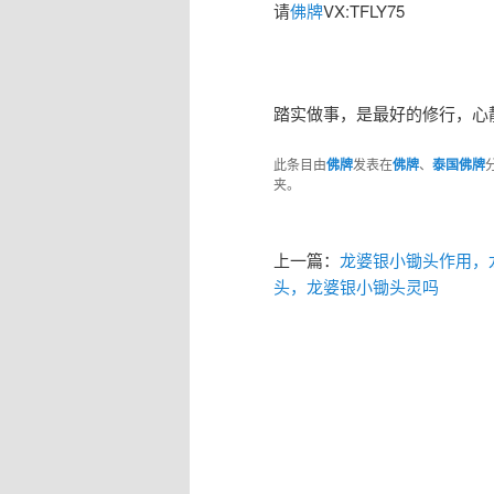
请
佛牌
VX:TFLY75
踏实做事，是最好的修行，心
此条目由
佛牌
发表在
佛牌
、
泰国佛牌
夹。
上一篇：
龙婆银小锄头作用，
头，龙婆银小锄头灵吗