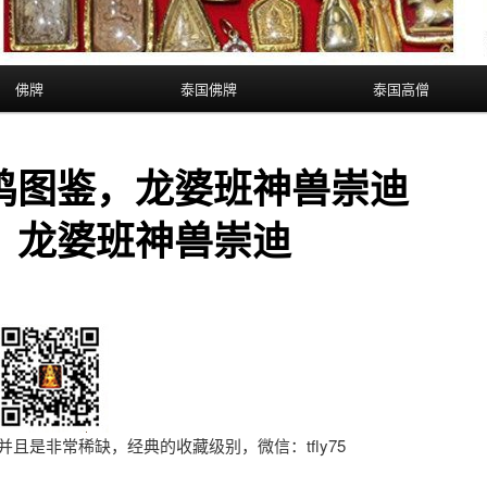
佛牌
泰国佛牌
泰国高僧
鸡图鉴，龙婆班神兽崇迪
，龙婆班神兽崇迪
。并且是非常稀缺，经典的收藏级别，微信：tfly75