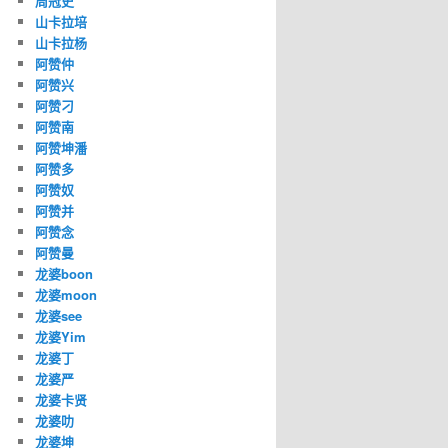
周冠史
山卡拉培
山卡拉杨
阿赞仲
阿赞兴
阿赞刁
阿赞南
阿赞坤潘
阿赞多
阿赞奴
阿赞并
阿赞念
阿赞曼
龙婆boon
龙婆moon
龙婆see
龙婆Yim
龙婆丁
龙婆严
龙婆卡贤
龙婆叻
龙婆坤