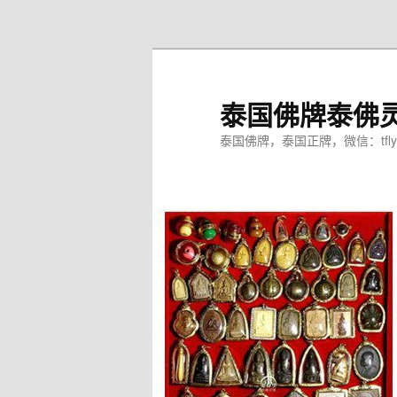
跳
至
主
内
泰国佛牌泰佛
容
区
泰国佛牌，泰国正牌，微信：tfly
域