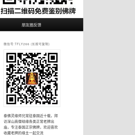
朋友圈反馈
微信号:TFLY266 (长按可复制)
泰佛灵缘师兄常驻泰国近十载，拜
访深山高僧结缘各类正常老牌出
庙，专注泰国正宗佛牌，欢迎喜欢
收藏老牌的缘主一起交流