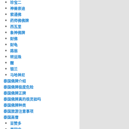
珍宝二
神兽崇迪
索通佛
药师佛佛牌
西瓦里
象神佛牌
财佛
财龟
路翁
转运珠
醒
银兰
马哈神尼
泰国佛牌介绍
泰国佛牌极度危险
泰国佛牌正牌
泰国佛牌真的很灵验吗
泰国佛牌种类
泰国旅游注意事项
泰国高僧
亚赞多