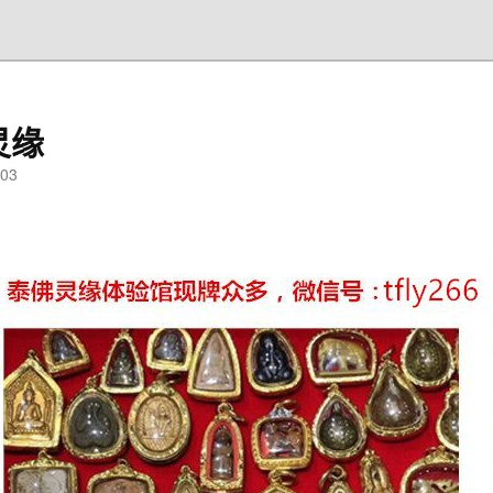
灵缘
03