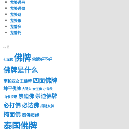
龙婆通丹
龙婆通蜀
龙婆遮
龙婆银
龙普多
龙普托
标签
佛牌
佛牌好不好
七龙佛
佛牌是什么
四面佛牌
南帕亚女王佛牌
坤平佛牌
大锄头
女王佛
小锄头
崇迪佛牌
崇迪佛
山卡拉培
必打佛
必达佛
招财女神
掩面佛
泰佛灵缘
泰国佛牌