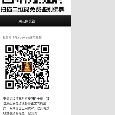
朋友圈反馈
微信号:TFLY266 (长按可复制)
泰佛灵缘师兄常驻泰国近十载，拜
访深山高僧结缘各类正常老牌出
庙，专注泰国正宗佛牌，欢迎喜欢
收藏老牌的缘主一起交流