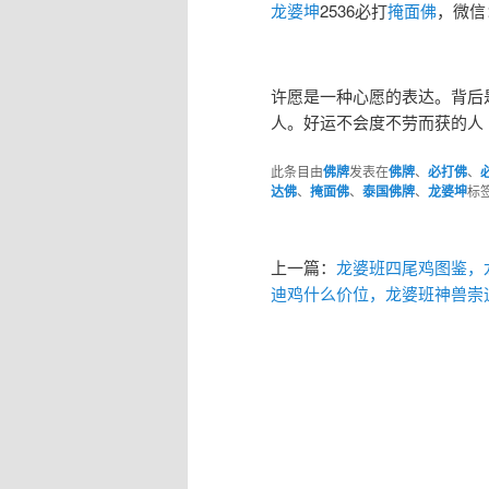
龙婆坤
2536必打
掩面佛
，微信：t
许愿是一种心愿的表达。背后
人。好运不会度不劳而获的人
此条目由
佛牌
发表在
佛牌
、
必打佛
、
达佛
、
掩面佛
、
泰国佛牌
、
龙婆坤
标
上一篇：
龙婆班四尾鸡图鉴，
迪鸡什么价位，龙婆班神兽崇