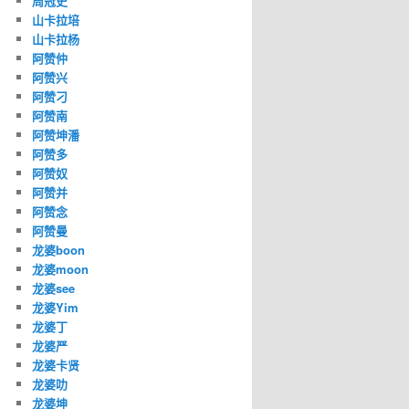
周冠史
山卡拉培
山卡拉杨
阿赞仲
阿赞兴
阿赞刁
阿赞南
阿赞坤潘
阿赞多
阿赞奴
阿赞并
阿赞念
阿赞曼
龙婆boon
龙婆moon
龙婆see
龙婆Yim
龙婆丁
龙婆严
龙婆卡贤
龙婆叻
龙婆坤