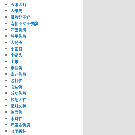
五眼四耳
人缘鸟
佛牌好不好
南帕亚女王佛牌
四面佛牌
坤平佛牌
大锄头
小圆符
小锄头
山羊
崇迪佛
崇迪佛牌
必打佛
必达佛
成功佛牌
拉胡天神
招财女神
掩面佛
水财神
泽度金佛牌
派里碧纳