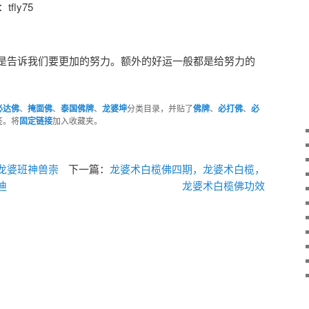
fly75
是告诉我们要更加的努力。额外的好运一般都是给努力的
必达佛
、
掩面佛
、
泰国佛牌
、
龙婆坤
分类目录，并贴了
佛牌
、
必打佛
、
必
签。将
固定链接
加入收藏夹。
龙婆班神兽崇
下一篇：
龙婆术白榄佛四期，龙婆术白榄，
迪
龙婆术白榄佛功效