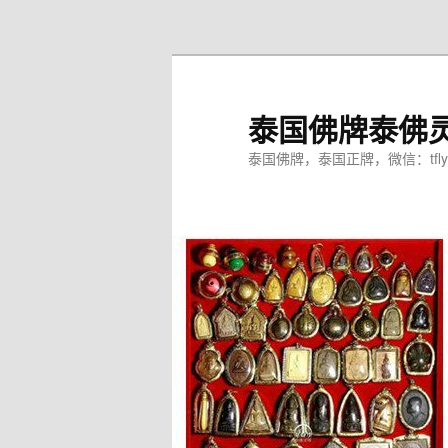
跳
至
主
内
泰国佛牌泰佛
容
区
泰国佛牌，泰国正牌，微信：tfly
域