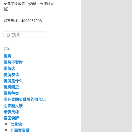
泰佛灵缘微信:tfly266（长按可复
制）
官方热线：4008067238
搜
索
分类
佛牌
佛牌不要碰
佛牌店
佛牌恭请
佛牌是什么
佛牌禁忌
佛牌种类
我在泰国卖佛牌的那几年
朋友圈反馈
泰佛灵缘
泰国佛牌
七龙佛
九面富贵佛