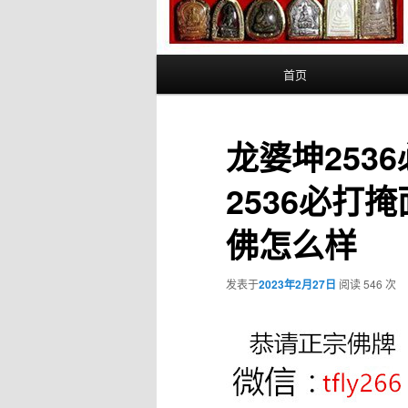
主
首页
页
龙婆坤253
2536必打
佛怎么样
发表于
2023年2月27日
阅读 546 次