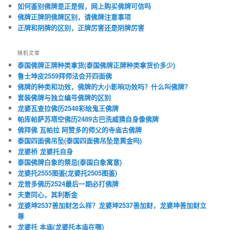
如何鉴别佛牌是正是假，网上购买佛牌可信吗
佛牌正牌阴佛牌区别，请佛牌注意事项
正牌和阴牌的区别，正牌厉害还是阴牌厉害
随机文章
泰国佛牌正牌种类拿货(泰国佛牌正牌种类拿货价多少)
鲁士坤皮2559拜师法会开四面佛
佛牌的种类和功效，佛牌的大小影响功效吗？什么叫佛牌？
套装佛牌与独立编号佛牌的区别
龙婆瓦查拉佛历2548彩绘鬼王佛牌
帕库帕萨苏塔空佛历2489古巴洗威猜自身像佛牌
佛拜佛 瓦帕拉 阿赞多的师父的寺庙古佛牌
泰国四面佛吊坠(泰国四面佛吊坠是黄金吗)
龙婆桥 龙婆托自身
泰国佛牌白象的禁忌(泰国白象寓意)
龙婆托2555图鉴(龙婆托2505图鉴)
龙普多佛历2524最后一期必打佛牌
夫妻同心，其利断金
龙婆坤2537善加财怎么样？龙婆坤2537善加财，龙婆坤善加财立
尊
龙婆托 本庙(龙婆托本庙在哪)