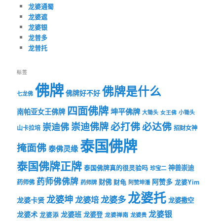
龙婆通蜀
龙婆遮
龙婆银
龙普多
龙普托
标签
佛牌
佛牌是什么
佛牌好不好
七龙佛
四面佛牌
坤平佛牌
南帕亚女王佛牌
大锄头
女王佛
小锄头
必打佛
必达佛
崇迪佛牌
崇迪佛
山卡拉培
招财女神
泰国佛牌
掩面佛
泰佛灵缘
泰国佛牌正牌
神兽崇迪
泰国佛牌真的很灵验吗
珍宝二
药师佛佛牌
财佛
阿赞多
药师佛
财龟
龙婆Yim
药师牌
阿赞坤潘
龙婆托
龙婆坤
龙婆多
龙婆培
龙婆卡贤
龙婆撒空
龙婆银
龙婆术
龙婆班
龙婆登
龙婆添
龙婆禅南
龙婆贵