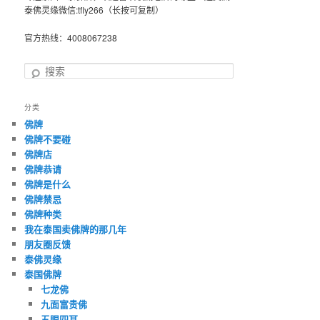
泰佛灵缘微信:tfly266（长按可复制）
官方热线：4008067238
搜
索
分类
佛牌
佛牌不要碰
佛牌店
佛牌恭请
佛牌是什么
佛牌禁忌
佛牌种类
我在泰国卖佛牌的那几年
朋友圈反馈
泰佛灵缘
泰国佛牌
七龙佛
九面富贵佛
五眼四耳