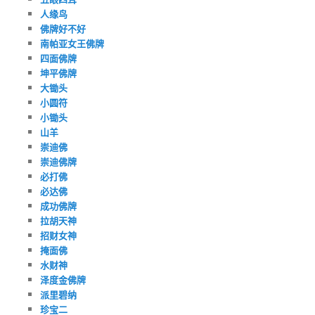
人缘鸟
佛牌好不好
南帕亚女王佛牌
四面佛牌
坤平佛牌
大锄头
小圆符
小锄头
山羊
崇迪佛
崇迪佛牌
必打佛
必达佛
成功佛牌
拉胡天神
招财女神
掩面佛
水财神
泽度金佛牌
派里碧纳
珍宝二