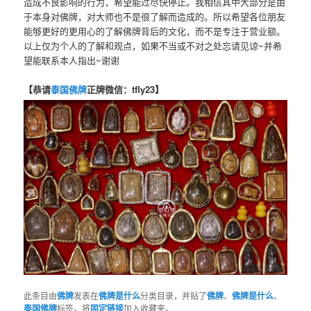
造成不良影响的行为，希望能过尽快停止。我相信其中大部分是由
于本身对佛牌，对大师也不是很了解而造成的。所以希望各位朋友
能够更好的更用心的了解佛牌背后的文化，而不是专注于营业额。
以上仅为个人的了解和观点，如果不当或不对之处忘请见谅~并希
望能联系本人指出~谢谢
【恭请
泰国佛牌
正牌微信：tfly23】
此条目由
佛牌
发表在
佛牌是什么
分类目录，并贴了
佛牌
、
佛牌是什么
、
泰国佛牌
标签。将
固定链接
加入收藏夹。