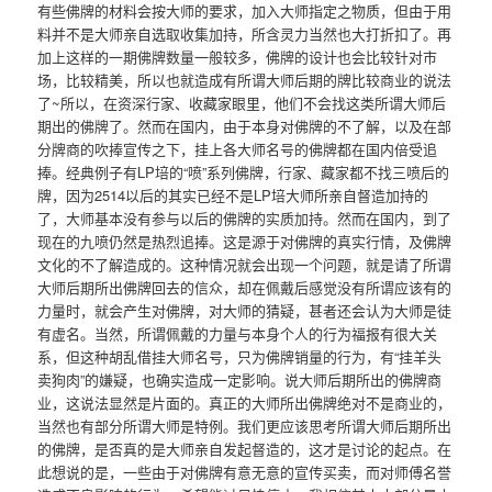
有些佛牌的材料会按大师的要求，加入大师指定之物质，但由于用
料并不是大师亲自选取收集加持，所含灵力当然也大打折扣了。再
加上这样的一期佛牌数量一般较多，佛牌的设计也会比较针对市
场，比较精美，所以也就造成有所谓大师后期的牌比较商业的说法
了~所以，在资深行家、收藏家眼里，他们不会找这类所谓大师后
期出的佛牌了。然而在国内，由于本身对佛牌的不了解，以及在部
分牌商的吹捧宣传之下，挂上各大师名号的佛牌都在国内倍受追
捧。经典例子有LP培的“喷”系列佛牌，行家、藏家都不找三喷后的
牌，因为2514以后的其实已经不是LP培大师所亲自督造加持的
了，大师基本没有参与以后的佛牌的实质加持。然而在国内，到了
现在的九喷仍然是热烈追捧。这是源于对佛牌的真实行情，及佛牌
文化的不了解造成的。这种情况就会出现一个问题，就是请了所谓
大师后期所出佛牌回去的信众，却在佩戴后感觉没有所谓应该有的
力量时，就会产生对佛牌，对大师的猜疑，甚者还会认为大师是徒
有虚名。当然，所谓佩戴的力量与本身个人的行为福报有很大关
系，但这种胡乱借挂大师名号，只为佛牌销量的行为，有“挂羊头
卖狗肉”的嫌疑，也确实造成一定影响。说大师后期所出的佛牌商
业，这说法显然是片面的。真正的大师所出佛牌绝对不是商业的，
当然也有部分所谓大师是特例。我们更应该思考所谓大师后期所出
的佛牌，是否真的是大师亲自发起督造的，这才是讨论的起点。在
此想说的是，一些由于对佛牌有意无意的宣传买卖，而对师傅名誉