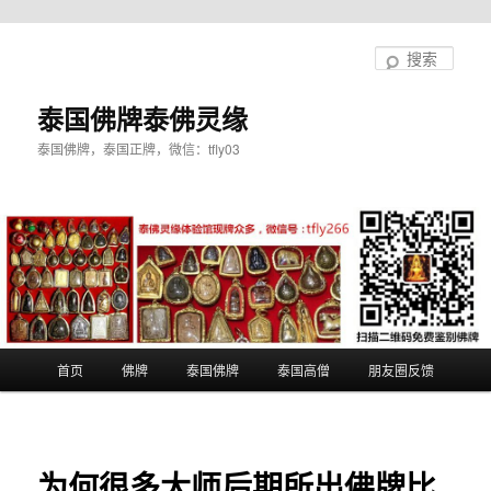
跳
至
搜
主
索
内
泰国佛牌泰佛灵缘
容
泰国佛牌，泰国正牌，微信：tfly03
区
域
主
首页
佛牌
泰国佛牌
泰国高僧
朋友圈反馈
页
为何很多大师后期所出佛牌比