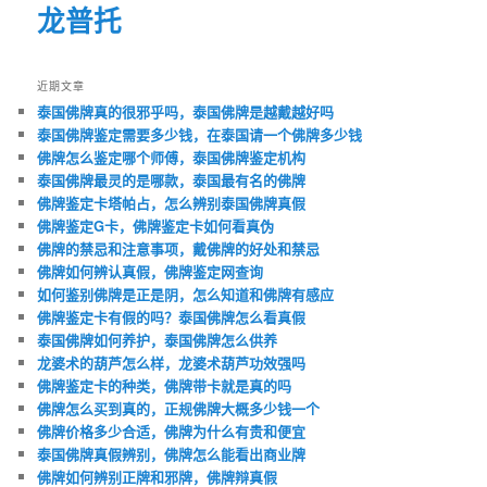
龙普托
近期文章
泰国佛牌真的很邪乎吗，泰国佛牌是越戴越好吗
泰国佛牌鉴定需要多少钱，在泰国请一个佛牌多少钱
佛牌怎么鉴定哪个师傅，泰国佛牌鉴定机构
泰国佛牌最灵的是哪款，泰国最有名的佛牌
佛牌鉴定卡塔帕占，怎么辨别泰国佛牌真假
佛牌鉴定G卡，佛牌鉴定卡如何看真伪
佛牌的禁忌和注意事项，戴佛牌的好处和禁忌
佛牌如何辨认真假，佛牌鉴定网查询
如何鉴别佛牌是正是阴，怎么知道和佛牌有感应
佛牌鉴定卡有假的吗？泰国佛牌怎么看真假
泰国佛牌如何养护，泰国佛牌怎么供养
龙婆术的葫芦怎么样，龙婆术葫芦功效强吗
佛牌鉴定卡的种类，佛牌带卡就是真的吗
佛牌怎么买到真的，正规佛牌大概多少钱一个
佛牌价格多少合适，佛牌为什么有贵和便宜
泰国佛牌真假辨别，佛牌怎么能看出商业牌
佛牌如何辨别正牌和邪牌，佛牌辩真假