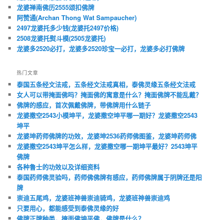
龙婆禅南佛历2555颂扣佛牌
阿赞通(Archan Thong Wat Sampaucher)
2497龙婆托多少钱(龙婆托2497价格)
2508龙婆托熨斗模(2505龙婆托)
龙婆多2520必打，龙婆多2520珍宝一必打，龙婆多必打佛牌
热门文章
泰国五条经文法戒，五条经文法戒真相，泰佛灵缘五条经文法戒
女人可以带掩面佛吗？掩面佛的寓意是什么？掩面佛牌不能乱戴？
佛牌的感应，首次佩戴佛牌，带佛牌用什么链子
龙婆撒空2543小模坤平，龙婆撒空坤平哪一期好？龙婆撒空2543
坤平
龙婆坤药师佛牌的功效，龙婆坤2536药师佛图鉴，龙婆坤药师佛
龙婆撒空2543坤平怎么样，龙婆撒空哪一期坤平最好？2543坤平
佛牌
各种鲁士的功效以及详细资料
泰国药师佛灵验吗，药师佛佛牌有感应，药师佛牌属于阴牌还是阳
牌
崇迪五尾鸡，龙婆班神兽崇迪骑鸡，龙婆班神兽崇迪鸡
只要用心，都能感受到泰佛灵缘的好
佛牌正牌种类，掩面佛坤平佛，佛牌是什么？