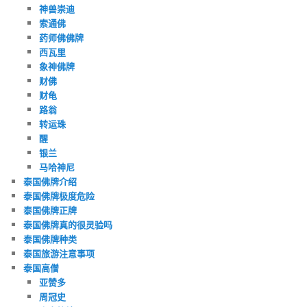
神兽崇迪
索通佛
药师佛佛牌
西瓦里
象神佛牌
财佛
财龟
路翁
转运珠
醒
银兰
马哈神尼
泰国佛牌介绍
泰国佛牌极度危险
泰国佛牌正牌
泰国佛牌真的很灵验吗
泰国佛牌种类
泰国旅游注意事项
泰国高僧
亚赞多
周冠史