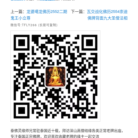
上一篇：
龙婆噶龙佛历2552二期
下一篇：
瓦交战化佛历2554崇迪
鬼王小立尊
佛牌背面九大圣僧法相
微信号:TFLY266 (长按可复制)
泰佛灵缘师兄常驻泰国近十载，拜访深山高僧结缘各类正常老牌出庙，
专注泰国正宗佛牌，欢迎喜欢收藏老牌的缘主一起交流