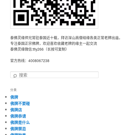
泰佛灵缘师兄常驻泰国近十载，拜访深山高僧结缘各类正常老牌出庙，
专注泰国正宗佛牌，欢迎喜欢收藏老牌的缘主一起交流
泰佛灵缘微信:tfly266（长按可复制）
官方热线：4008067238
搜
索
分类
佛牌
佛牌不要碰
佛牌店
佛牌恭请
佛牌是什么
佛牌禁忌
佛牌种类