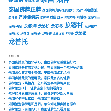
泰佛灵缘
泰国佛牌正牌
神兽崇迪
泰国佛牌真的很灵验吗
珍宝二
药师佛佛牌
财佛
阿赞多
药师佛
财龟
龙婆Yim
药师牌
阿赞坤潘
龙婆托
龙婆坤
龙婆多
龙婆培
龙婆卡贤
龙婆撒空
龙婆银
龙婆术
龙婆班
龙婆登
龙婆添
龙婆禅南
龙婆贵
龙普托
近期文章
泰国佛牌真的很邪乎吗，泰国佛牌是越戴越好吗
泰国佛牌鉴定需要多少钱，在泰国请一个佛牌多少钱
佛牌怎么鉴定哪个师傅，泰国佛牌鉴定机构
泰国佛牌最灵的是哪款，泰国最有名的佛牌
佛牌鉴定卡塔帕占，怎么辨别泰国佛牌真假
佛牌鉴定G卡，佛牌鉴定卡如何看真伪
佛牌的禁忌和注意事项，戴佛牌的好处和禁忌
佛牌如何辨认真假，佛牌鉴定网查询
如何鉴别佛牌是正是阴，怎么知道和佛牌有感应
佛牌鉴定卡有假的吗？泰国佛牌怎么看真假