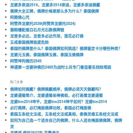
龙婆多崇迪2514，龙婆多2514崇迪，龙婆多崇迪佩戴
佛牌大全正牌，佛牌价格差那么多为什么？泰国佛牌
阿閦佛心咒
阿赞弄龙婆托2539(阿赞弄龙婆托2524)
猫眼檀配蛋白石月光石款佛牌链
龙普多必达，龙普多必达作用，莲花必打佛
五戒泰国佛牌极度危险
泰国的佛牌是什么？泰国佛牌如何挑选？佛牌鉴定卡分哪些种类？
龙婆元玉佛，泰国佛牌玉佛，泰国玉佛佛牌
阿赞坤判佛历2545
神通第一龙婆钟佛历2485为战时士兵专门督造著名挡险塔固
热门文章
佛牌如何佩戴？佛牌佩戴顺序，佛牌必须天天佩戴吗？
龙婆通蜀简介，龙婆通蜀坐禅佛祖，必打高僧龙婆通蜀
龙婆tim2514坤平，龙婆tim2514坤平如何？龙婆tim2514
必打佛牌，必打掩面佛牌功效，泰国必打掩面佛
泰国五条经文法戒，五条经文法戒真相，泰佛灵缘五条经文法戒
如何为自己选一个适合自己的佛牌，什么人适合掩面佛佛牌，佛牌
灵
龙婆遮 佛历2547年 花霸虎王