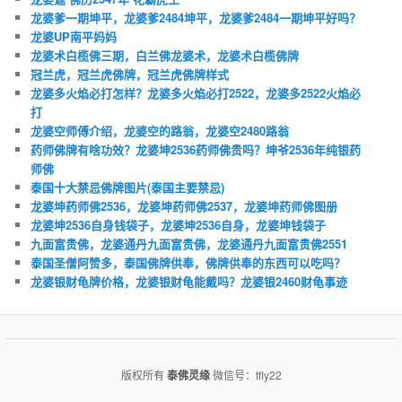
龙婆爹一期坤平，龙婆爹2484坤平，龙婆爹2484一期坤平好吗？
龙婆UP南平妈妈
龙婆术白榄佛三期，白兰佛龙婆术，龙婆术白榄佛牌
冠兰虎，冠兰虎佛牌，冠兰虎佛牌样式
龙婆多火焰必打怎样？龙婆多火焰必打2522，龙婆多2522火焰必
打
龙婆空师傅介绍，龙婆空的路翁，龙婆空2480路翁
药师佛牌有啥功效？龙婆坤2536药师佛贵吗？坤爷2536年纯银药
师佛
泰国十大禁忌佛牌图片(泰国主要禁忌)
龙婆坤药师佛2536，龙婆坤药师佛2537，龙婆坤药师佛图册
龙婆坤2536自身钱袋子，龙婆坤2536自身，龙婆坤钱袋子
九面富贵佛，龙婆通丹九面富贵佛，龙婆通丹九面富贵佛2551
泰国圣僧阿赞多，泰国佛牌供奉，佛牌供奉的东西可以吃吗？
龙婆银财龟牌价格，龙婆银财龟能戴吗？龙婆银2460财龟事迹
版权所有
泰佛灵缘
微信号：tfly22