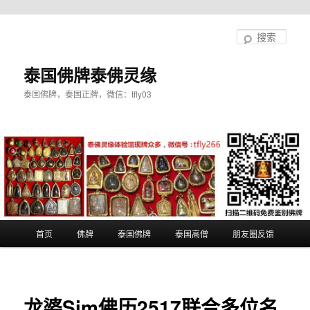
跳
至
搜
主
索
内
泰国佛牌泰佛灵缘
容
泰国佛牌，泰国正牌，微信：tfly03
区
域
主
首页
佛牌
泰国佛牌
泰国高僧
朋友圈反馈
页
龙婆Sim佛历2517联合多位名