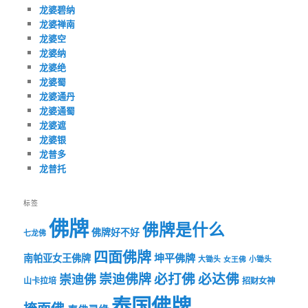
龙婆碧纳
龙婆禅南
龙婆空
龙婆纳
龙婆绝
龙婆蜀
龙婆通丹
龙婆通蜀
龙婆遮
龙婆银
龙普多
龙普托
标签
佛牌
佛牌是什么
佛牌好不好
七龙佛
四面佛牌
坤平佛牌
南帕亚女王佛牌
大锄头
女王佛
小锄头
必打佛
必达佛
崇迪佛牌
崇迪佛
山卡拉培
招财女神
泰国佛牌
掩面佛