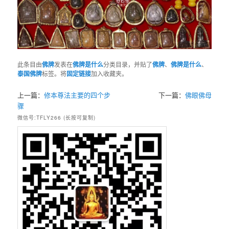
此条目由
佛牌
发表在
佛牌是什么
分类目录，并贴了
佛牌
、
佛牌是什么
、
泰国佛牌
标签。将
固定链接
加入收藏夹。
上一篇：
修本尊法主要的四个步
下一篇：
佛眼佛母
骤
微信号:TFLY266 (长按可复制)