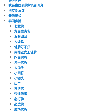
我在泰国卖佛牌的那几年
朋友圈反馈
泰佛灵缘
泰国佛牌
七龙佛
九面富贵佛
五眼四耳
人缘鸟
佛牌好不好
南帕亚女王佛牌
四面佛牌
坤平佛牌
大锄头
小圆符
小锄头
山羊
崇迪佛
崇迪佛牌
必打佛
必达佛
成功佛牌