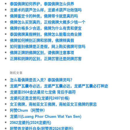
泰国佛牌如何养护，泰国佛牌怎么供养
龙婆术的葫芦怎么样，龙婆术葫芦功效强吗
佛牌鉴定卡的种类，佛牌带卡就是真的吗
佛牌怎么买到真的，正规佛牌大概多少钱一个
佛牌价格多少合适，佛牌为什么有贵和便宜
泰国佛牌真假辨别，佛牌怎么能看出商业牌
佛牌如何辨别正牌和邪牌，佛牌辩真假
如何鉴别佛牌是正是假，网上购买佛牌可信吗
佛牌正牌阴佛牌区别，请佛牌注意事项
正牌和阴牌的区别，正牌厉害还是阴牌厉害
随机文章
怎么看佛牌是否入灵？泰国佛牌灵吗？
龙婆严瓦囊寺必达，龙婆严瓦囊必达，龙婆严瓦囊必打神迹
龙婆澎2504金达曼尼七龙佛 背后手画符
龙婆托还是龙普托(龙婆托2497价格)
女王佛牌，南帕亚女王佛牌，南帕亚女王佛牌的禁忌
阿赞Chum（阿赞仲）
龙婆川(Luang Phor Chuen Wat Yan Sen)
2562龙婆托(2524龙婆托)
阿赞弄龙婆托自身(阿赞弄2524龙婆托)