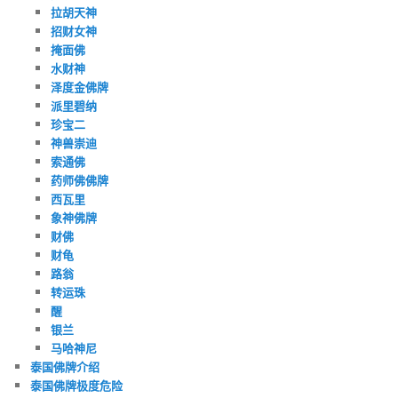
拉胡天神
招财女神
掩面佛
水财神
泽度金佛牌
派里碧纳
珍宝二
神兽崇迪
索通佛
药师佛佛牌
西瓦里
象神佛牌
财佛
财龟
路翁
转运珠
醒
银兰
马哈神尼
泰国佛牌介绍
泰国佛牌极度危险