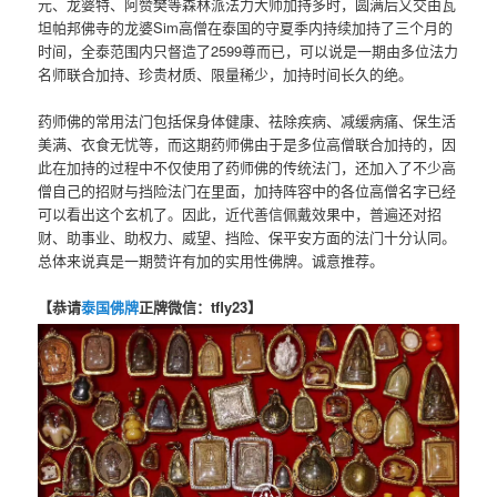
元、龙婆特、阿赞樊等森林派法力大师加持多时，圆满后又交由瓦
坦帕邦佛寺的龙婆Sim高僧在泰国的守夏季内持续加持了三个月的
时间，全泰范围内只督造了2599尊而已，可以说是一期由多位法力
名师联合加持、珍贵材质、限量稀少，加持时间长久的绝。
药师佛的常用法门包括保身体健康、祛除疾病、减缓病痛、保生活
美满、衣食无忧等，而这期药师佛由于是多位高僧联合加持的，因
此在加持的过程中不仅使用了药师佛的传统法门，还加入了不少高
僧自己的招财与挡险法门在里面，加持阵容中的各位高僧名字已经
可以看出这个玄机了。因此，近代善信佩戴效果中，普遍还对招
财、助事业、助权力、威望、挡险、保平安方面的法门十分认同。
总体来说真是一期赞许有加的实用性佛牌。诚意推荐。
【恭请
泰国佛牌
正牌微信：tfly23】