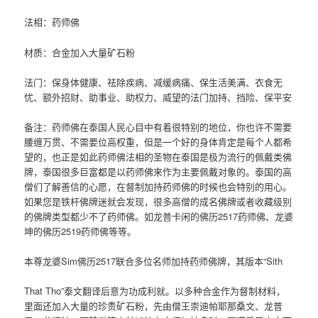
法相：药师佛
材质：合金加入大量矿石粉
法门：保身体健康、祛除疾病、减缓病痛、保生活美满、衣食无
忧、额外招财、助事业、助权力、威望的法门加持、挡险、保平安
备注：药师佛在泰国人民心目中有着很特别的地位，你也许不需要
腰缠万贯、不需要位高权重，但是一个好的身体肯定是每个人都希
望的，也正是如此药师佛法相的圣物在泰国是极为流行的佩戴类佛
牌，泰国很多巨富都是以药师佛来作为主要佩戴对象的。泰国的高
僧们了解善信的心愿，在督制加持药师佛的时候也会特别的用心。
如果您是铁杆佛牌迷就会发现，很多高僧的成名佛牌或者收藏级别
的佛牌类型都少不了药师佛。如龙普卡闲的佛历2517药师佛、龙婆
坤的佛历2519药师佛等等。
本尊龙婆Sim佛历2517联合多位名师加持药师佛牌，其版本“Sith
That Tho”泰文翻译后意为功成利就。以多种合金作为督制材料，
里面还加入大量的珍贵矿石粉，先由僧王崇迪帕耶那桑文、龙普