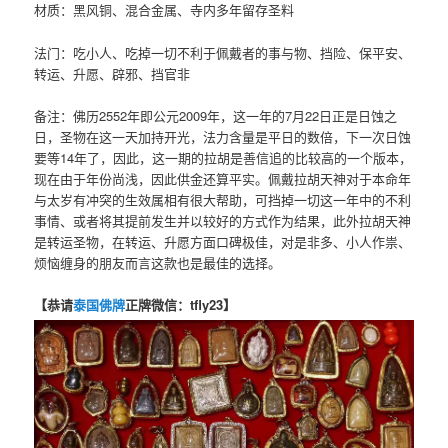
材质：黑风铜、混合金属、寺内多年留存圣料
法门：吃小人、吃掉一切不利于佩戴者的事与物、挡险、保平安、
转运、升愿、辟邪、挡官非
备注：佛历2552年即公元2009年，这一年的7月22日正是日蚀之
日，圣物在这一天加持开光，法力含量是平日的数倍，下一次日蚀
要等14年了，因此，这一期的拉胡是善信追的比较高的一个版本，
现在由于年份尚浅，因此供金还算平实。佩戴拉胡天神对于本命年
与太岁有冲突的生效属相有很大帮助，可挡掉一切这一年中的不利
事情、或者将其提前发生并以较好的方式作为结果，此外拉胡天神
是转运圣物，在转运、升愿方面口碑极佳，对是非多、小人作祟、
烦恼缠身的朋友而言这款也是最佳的选择。
【恭请
泰国佛牌
正牌微信：tfly23】