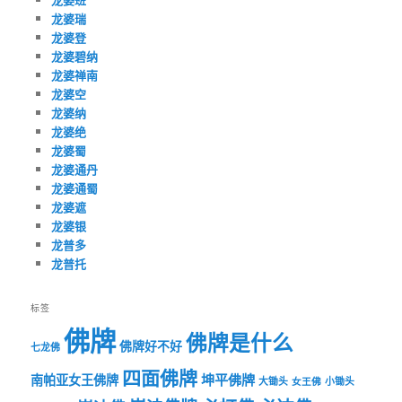
龙婆瑞
龙婆登
龙婆碧纳
龙婆禅南
龙婆空
龙婆纳
龙婆绝
龙婆蜀
龙婆通丹
龙婆通蜀
龙婆遮
龙婆银
龙普多
龙普托
标签
佛牌
佛牌是什么
佛牌好不好
七龙佛
四面佛牌
坤平佛牌
南帕亚女王佛牌
大锄头
女王佛
小锄头