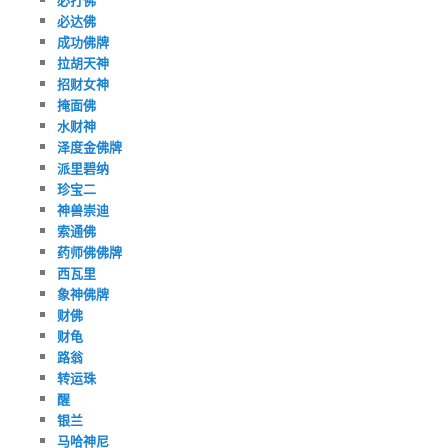
必达佛
成功佛牌
拉胡天神
招财女神
掩面佛
水财神
泽度金佛牌
派里碧纳
珍宝二
神兽崇迪
索通佛
药师佛佛牌
西瓦里
象神佛牌
财佛
财龟
路翁
转运珠
醒
银兰
马哈神尼