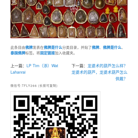
此条目由
佛牌
发表在
佛牌是什么
分类目录，并贴了
佛牌
、
佛牌是什么
、
泰国佛牌
标签。将
固定链接
加入收藏夹。
上一篇：
LP Tim（添）Wat
下一篇：
龙婆术的葫芦怎么样？
Lahanrai
龙婆术的葫芦，龙婆术葫芦怎么
佩戴？
微信号:TFLY266 (长按可复制)