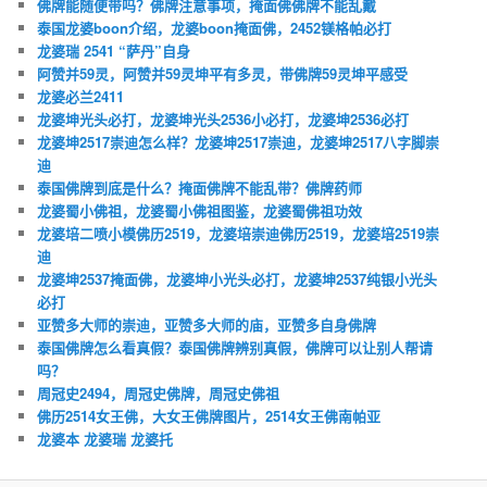
佛牌能随便带吗？佛牌注意事项，掩面佛佛牌不能乱戴
泰国龙婆boon介绍，龙婆boon掩面佛，2452镁格帕必打
龙婆瑞 2541 “萨丹”自身
阿赞并59灵，阿赞并59灵坤平有多灵，带佛牌59灵坤平感受
龙婆必兰2411
龙婆坤光头必打，龙婆坤光头2536小必打，龙婆坤2536必打
龙婆坤2517崇迪怎么样？龙婆坤2517崇迪，龙婆坤2517八字脚崇
迪
泰国佛牌到底是什么？掩面佛牌不能乱带？佛牌药师
龙婆蜀小佛祖，龙婆蜀小佛祖图鉴，龙婆蜀佛祖功效
龙婆培二喷小模佛历2519，龙婆培崇迪佛历2519，龙婆培2519崇
迪
龙婆坤2537掩面佛，龙婆坤小光头必打，龙婆坤2537纯银小光头
必打
亚赞多大师的崇迪，亚赞多大师的庙，亚赞多自身佛牌
泰国佛牌怎么看真假？泰国佛牌辨别真假，佛牌可以让别人帮请
吗？
周冠史2494，周冠史佛牌，周冠史佛祖
佛历2514女王佛，大女王佛牌图片，2514女王佛南帕亚
龙婆本 龙婆瑞 龙婆托