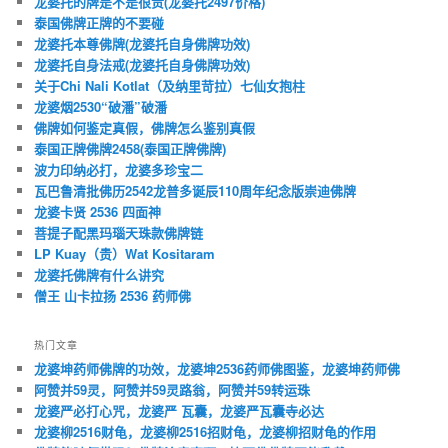
龙婆托的牌是不是很贵(龙婆托2497价格)
泰国佛牌正牌的不要碰
龙婆托本尊佛牌(龙婆托自身佛牌功效)
龙婆托自身法戒(龙婆托自身佛牌功效)
关于Chi Nali Kotlat（及纳里苛拉）七仙女抱柱
龙婆烟2530“破潘”破潘
佛牌如何鉴定真假，佛牌怎么鉴别真假
泰国正牌佛牌2458(泰国正牌佛牌)
波力印纳必打，龙婆多珍宝二
瓦巴鲁清批佛历2542龙普多诞辰110周年纪念版崇迪佛牌
龙婆卡贤 2536 四面神
菩提子配黑玛瑙天珠款佛牌链
LP Kuay（贵）Wat Kositaram
龙婆托佛牌有什么讲究
僧王 山卡拉扬 2536 药师佛
热门文章
龙婆坤药师佛牌的功效，龙婆坤2536药师佛图鉴，龙婆坤药师佛
阿赞并59灵，阿赞并59灵路翁，阿赞并59转运珠
龙婆严必打心咒，龙婆严 瓦囊，龙婆严瓦囊寺必达
龙婆柳2516财龟，龙婆柳2516招财龟，龙婆柳招财龟的作用