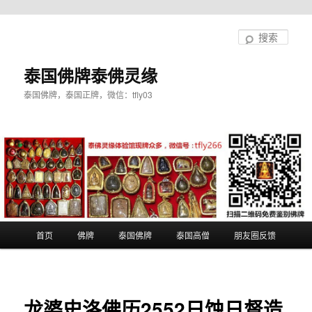
跳
至
搜
主
索
内
泰国佛牌泰佛灵缘
容
泰国佛牌，泰国正牌，微信：tfly03
区
域
主
首页
佛牌
泰国佛牌
泰国高僧
朋友圈反馈
页
龙婆史洛佛历2552日蚀日督造