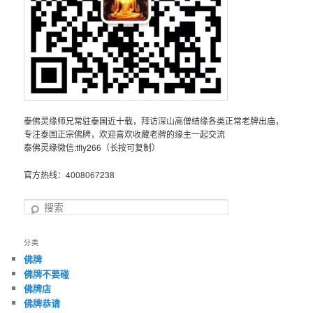
泰佛灵缘师兄常驻泰国近十载，拜访深山高僧结缘各类正常老牌出庙，
专注泰国正宗佛牌，欢迎喜欢收藏老牌的缘主一起交流
泰佛灵缘微信:tfly266（长按可复制）
官方热线：4008067238
搜
索
分类
佛牌
佛牌不要碰
佛牌店
佛牌恭请