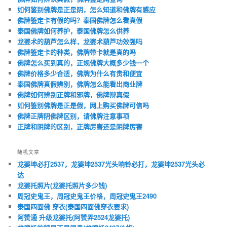
如何鉴别佛牌是正是阴，怎么知道和佛牌有感应
佛牌鉴定卡有假的吗？泰国佛牌怎么看真假
泰国佛牌如何养护，泰国佛牌怎么供养
龙婆术的葫芦怎么样，龙婆术葫芦功效强吗
佛牌鉴定卡的种类，佛牌带卡就是真的吗
佛牌怎么买到真的，正规佛牌大概多少钱一个
佛牌价格多少合适，佛牌为什么有贵和便宜
泰国佛牌真假辨别，佛牌怎么能看出商业牌
佛牌如何辨别正牌和邪牌，佛牌辩真假
如何鉴别佛牌是正是假，网上购买佛牌可信吗
佛牌正牌阴佛牌区别，请佛牌注意事项
正牌和阴牌的区别，正牌厉害还是阴牌厉害
随机文章
龙婆坤必打2537，龙婆坤2537光头响铃必打，龙婆坤2537光头必
达
龙婆托照片(龙婆托照片多少钱)
周冠史鬼王，周冠史鬼王价格，周冠史鬼王2490
泰国四面佛 穿衣(泰国四面佛穿衣要求)
阿赞通 升级龙婆托(阿赞弄2524龙婆托)