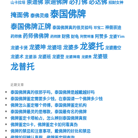
必打佛
必达佛
崇迪佛牌
崇迪佛
山卡拉培
招财女神
泰国佛牌
掩面佛
泰佛灵缘
泰国佛牌正牌
神兽崇迪
泰国佛牌真的很灵验吗
珍宝二
药师佛佛牌
财佛
阿赞多
药师佛
财龟
龙婆Yim
药师牌
阿赞坤潘
龙婆托
龙婆坤
龙婆多
龙婆培
龙婆卡贤
龙婆撒空
龙婆银
龙婆术
龙婆班
龙婆登
龙婆添
龙婆禅南
龙婆贵
龙普托
近期文章
泰国佛牌真的很邪乎吗，泰国佛牌是越戴越好吗
泰国佛牌鉴定需要多少钱，在泰国请一个佛牌多少钱
佛牌怎么鉴定哪个师傅，泰国佛牌鉴定机构
泰国佛牌最灵的是哪款，泰国最有名的佛牌
佛牌鉴定卡塔帕占，怎么辨别泰国佛牌真假
佛牌鉴定G卡，佛牌鉴定卡如何看真伪
佛牌的禁忌和注意事项，戴佛牌的好处和禁忌
佛牌如何辨认真假，佛牌鉴定网查询