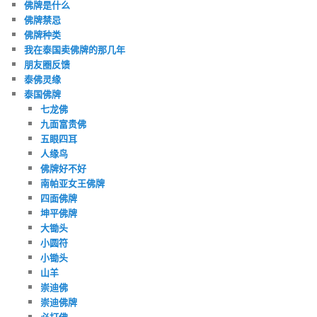
佛牌是什么
佛牌禁忌
佛牌种类
我在泰国卖佛牌的那几年
朋友圈反馈
泰佛灵缘
泰国佛牌
七龙佛
九面富贵佛
五眼四耳
人缘鸟
佛牌好不好
南帕亚女王佛牌
四面佛牌
坤平佛牌
大锄头
小圆符
小锄头
山羊
崇迪佛
崇迪佛牌
必打佛