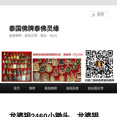
跳
至
搜
主
索
内
泰国佛牌泰佛灵缘
容
泰国佛牌，泰国正牌，微信：tfly03
区
域
主
首页
佛牌
泰国佛牌
泰国高僧
朋友圈反馈
页
龙婆银2460小锄头，龙婆银