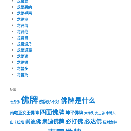
龙婆登
龙婆碧纳
龙婆禅南
龙婆空
龙婆纳
龙婆绝
龙婆蜀
龙婆通丹
龙婆通蜀
龙婆遮
龙婆银
龙普多
龙普托
标签
佛牌
佛牌是什么
佛牌好不好
七龙佛
四面佛牌
坤平佛牌
南帕亚女王佛牌
大锄头
女王佛
小锄头
必打佛
必达佛
崇迪佛牌
崇迪佛
山卡拉培
招财女神