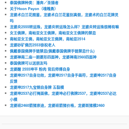
泰国佛牌种类：潘奔／圣猎者
关于Hoon Payon（魂魄勇）
龙婆术白兰花图鉴，龙婆术白兰花鉴别真假，龙婆术的白兰花牌灵
吗
龙婆炎2555转运珠，龙婆炎转运珠怎么样？龙婆炎转运珠很稀有嘛
女王佛牌，南帕亚女王佛牌，南帕亚女王佛牌的禁忌
南帕亚女王佛，南帕亚女王佛牌，南帕亚2514
龙婆砂矿佛历2553徐祝老人
佩戴泰国佛牌手链禁忌(佩戴泰国佛牌手链禁忌什么)
龙婆禅南二庙一期菱形四面神，龙婆禅南2560四面神
泰国佛牌可以送朋友吗
龙婆醒 2555坤平 粉肉 背后师傅自身
龙婆坤2517自身功效，龙婆坤2517自身手画符，龙婆坤2517自身
反馈
龙婆坤2517九宝铜自身牌 五裂模
龙婆坤2537必打掩面佛，龙婆坤必打佛牌2537，龙婆坤2537必达
小模
龙婆班2460箭猪崇迪，龙婆班箭猪价格，龙婆斑猪模2460