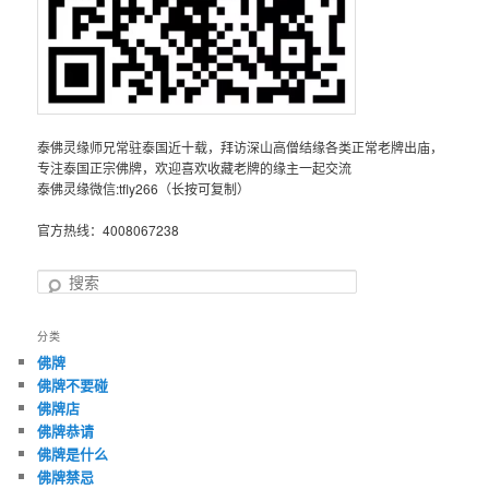
泰佛灵缘师兄常驻泰国近十载，拜访深山高僧结缘各类正常老牌出庙，
专注泰国正宗佛牌，欢迎喜欢收藏老牌的缘主一起交流
泰佛灵缘微信:tfly266（长按可复制）
官方热线：4008067238
搜
索
分类
佛牌
佛牌不要碰
佛牌店
佛牌恭请
佛牌是什么
佛牌禁忌