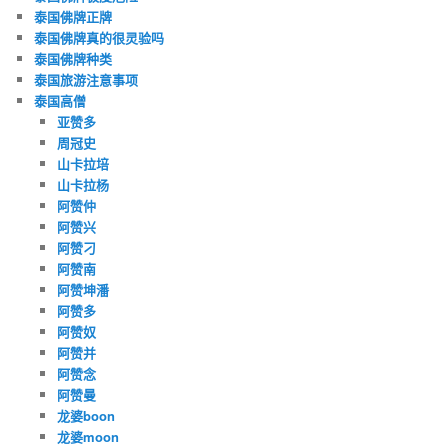
泰国佛牌正牌
泰国佛牌真的很灵验吗
泰国佛牌种类
泰国旅游注意事项
泰国高僧
亚赞多
周冠史
山卡拉培
山卡拉杨
阿赞仲
阿赞兴
阿赞刁
阿赞南
阿赞坤潘
阿赞多
阿赞奴
阿赞并
阿赞念
阿赞曼
龙婆boon
龙婆moon