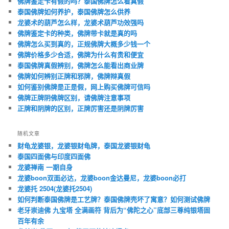
佛牌鉴定卡有假的吗？泰国佛牌怎么看真假
泰国佛牌如何养护，泰国佛牌怎么供养
龙婆术的葫芦怎么样，龙婆术葫芦功效强吗
佛牌鉴定卡的种类，佛牌带卡就是真的吗
佛牌怎么买到真的，正规佛牌大概多少钱一个
佛牌价格多少合适，佛牌为什么有贵和便宜
泰国佛牌真假辨别，佛牌怎么能看出商业牌
佛牌如何辨别正牌和邪牌，佛牌辩真假
如何鉴别佛牌是正是假，网上购买佛牌可信吗
佛牌正牌阴佛牌区别，请佛牌注意事项
正牌和阴牌的区别，正牌厉害还是阴牌厉害
随机文章
财龟龙婆银，龙婆银财龟牌，泰国龙婆银财龟
泰国四面佛与印度四面佛
龙婆禅南 一期自身
龙婆boon双面必达，龙婆boon金达曼尼，龙婆boon必打
龙婆托 2504(龙婆托2504)
如何判断泰国佛牌是工艺牌？泰国佛牌壳坏了寓意？如何测试佛牌
老牙崇迪佛 九宝塔 全满画符 背后为“佛陀之心”底部三尊纯银塔固
百年有余