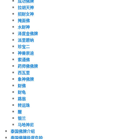
成功佛牌
拉胡天神
招财女神
掩面佛
水财神
泽度金佛牌
派里碧纳
珍宝二
神兽崇迪
索通佛
药师佛佛牌
西瓦里
象神佛牌
财佛
财龟
路翁
转运珠
醒
银兰
马哈神尼
泰国佛牌介绍
泰国佛牌极度危险