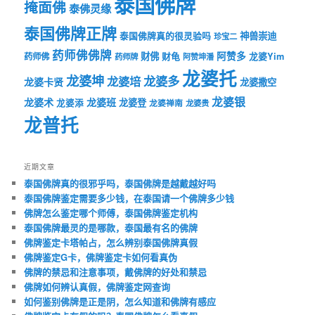
泰国佛牌
掩面佛
泰佛灵缘
泰国佛牌正牌
神兽崇迪
泰国佛牌真的很灵验吗
珍宝二
药师佛佛牌
财佛
阿赞多
药师佛
财龟
龙婆Yim
药师牌
阿赞坤潘
龙婆托
龙婆坤
龙婆多
龙婆培
龙婆卡贤
龙婆撒空
龙婆银
龙婆术
龙婆班
龙婆登
龙婆添
龙婆禅南
龙婆贵
龙普托
近期文章
泰国佛牌真的很邪乎吗，泰国佛牌是越戴越好吗
泰国佛牌鉴定需要多少钱，在泰国请一个佛牌多少钱
佛牌怎么鉴定哪个师傅，泰国佛牌鉴定机构
泰国佛牌最灵的是哪款，泰国最有名的佛牌
佛牌鉴定卡塔帕占，怎么辨别泰国佛牌真假
佛牌鉴定G卡，佛牌鉴定卡如何看真伪
佛牌的禁忌和注意事项，戴佛牌的好处和禁忌
佛牌如何辨认真假，佛牌鉴定网查询
如何鉴别佛牌是正是阴，怎么知道和佛牌有感应