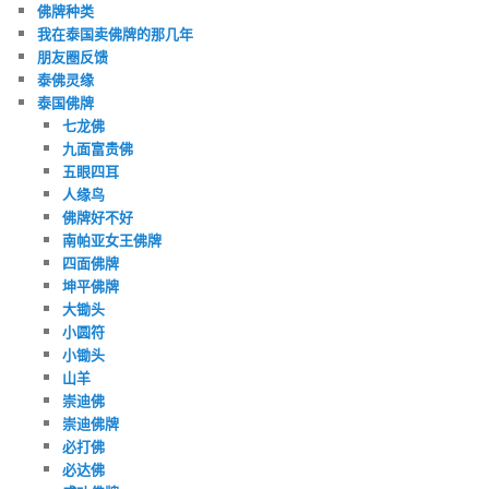
佛牌种类
我在泰国卖佛牌的那几年
朋友圈反馈
泰佛灵缘
泰国佛牌
七龙佛
九面富贵佛
五眼四耳
人缘鸟
佛牌好不好
南帕亚女王佛牌
四面佛牌
坤平佛牌
大锄头
小圆符
小锄头
山羊
崇迪佛
崇迪佛牌
必打佛
必达佛