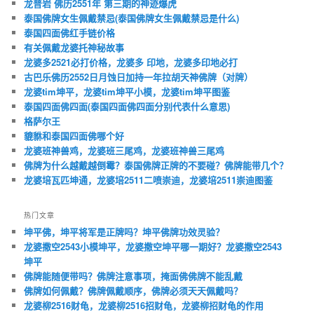
龙普岩 佛历2551年 第三期的神迹爆虎
泰国佛牌女生佩戴禁忌(泰国佛牌女生佩戴禁忌是什么)
泰国四面佛红手链价格
有关佩戴龙婆托神秘故事
龙婆多2521必打价格，龙婆多 印地，龙婆多印地必打
古巴乐佛历2552日月蚀日加持一年拉胡天神佛牌（对牌）
龙婆tim坤平，龙婆tim坤平小模，龙婆tim坤平图鉴
泰国四面佛四面(泰国四面佛四面分别代表什么意思)
格萨尔王
貔貅和泰国四面佛哪个好
龙婆班神兽鸡，龙婆班三尾鸡，龙婆班神兽三尾鸡
佛牌为什么越戴越倒霉？泰国佛牌正牌的不要碰？佛牌能带几个？
龙婆培瓦匹坤通，龙婆培2511二喷崇迪，龙婆培2511崇迪图鉴
热门文章
坤平佛，坤平将军是正牌吗？坤平佛牌功效灵验？
龙婆撒空2543小模坤平，龙婆撒空坤平哪一期好？龙婆撒空2543
坤平
佛牌能随便带吗？佛牌注意事项，掩面佛佛牌不能乱戴
佛牌如何佩戴？佛牌佩戴顺序，佛牌必须天天佩戴吗？
龙婆柳2516财龟，龙婆柳2516招财龟，龙婆柳招财龟的作用