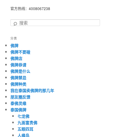
官方热线：4008067238
搜
索
分类
佛牌
佛牌不要碰
佛牌店
佛牌恭请
佛牌是什么
佛牌禁忌
佛牌种类
我在泰国卖佛牌的那几年
朋友圈反馈
泰佛灵缘
泰国佛牌
七龙佛
九面富贵佛
五眼四耳
人缘鸟