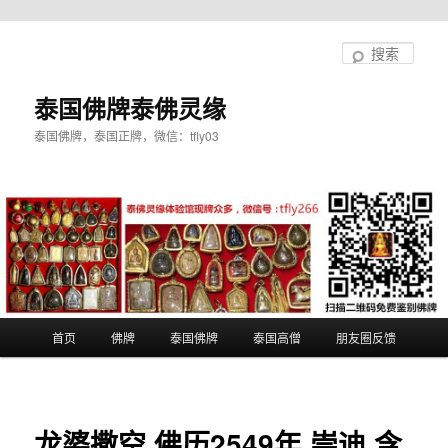
跳
至
搜
主
索
内
泰国佛牌泰佛灵缘
容
泰国佛牌，泰国正牌，微信：tfly03
区
域
主
首页
佛牌
泰国佛牌
泰国高僧
朋友圈反馈
页
龙婆撒空 佛历2549年 崇迪 含