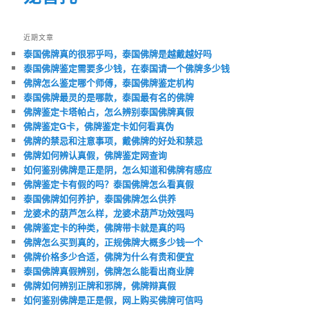
近期文章
泰国佛牌真的很邪乎吗，泰国佛牌是越戴越好吗
泰国佛牌鉴定需要多少钱，在泰国请一个佛牌多少钱
佛牌怎么鉴定哪个师傅，泰国佛牌鉴定机构
泰国佛牌最灵的是哪款，泰国最有名的佛牌
佛牌鉴定卡塔帕占，怎么辨别泰国佛牌真假
佛牌鉴定G卡，佛牌鉴定卡如何看真伪
佛牌的禁忌和注意事项，戴佛牌的好处和禁忌
佛牌如何辨认真假，佛牌鉴定网查询
如何鉴别佛牌是正是阴，怎么知道和佛牌有感应
佛牌鉴定卡有假的吗？泰国佛牌怎么看真假
泰国佛牌如何养护，泰国佛牌怎么供养
龙婆术的葫芦怎么样，龙婆术葫芦功效强吗
佛牌鉴定卡的种类，佛牌带卡就是真的吗
佛牌怎么买到真的，正规佛牌大概多少钱一个
佛牌价格多少合适，佛牌为什么有贵和便宜
泰国佛牌真假辨别，佛牌怎么能看出商业牌
佛牌如何辨别正牌和邪牌，佛牌辩真假
如何鉴别佛牌是正是假，网上购买佛牌可信吗