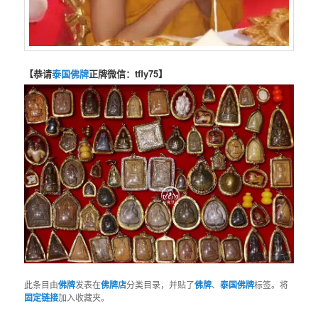
【恭请
泰国佛牌
正牌微信：tfly75】
此条目由
佛牌
发表在
佛牌店
分类目录，并贴了
佛牌
、
泰国佛牌
标签。将
固定链接
加入收藏夹。