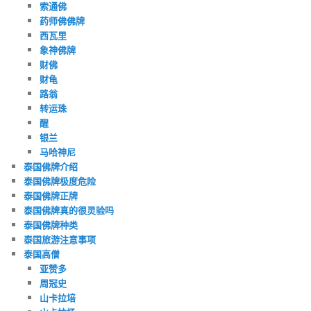
索通佛
药师佛佛牌
西瓦里
象神佛牌
财佛
财龟
路翁
转运珠
醒
银兰
马哈神尼
泰国佛牌介绍
泰国佛牌极度危险
泰国佛牌正牌
泰国佛牌真的很灵验吗
泰国佛牌种类
泰国旅游注意事项
泰国高僧
亚赞多
周冠史
山卡拉培