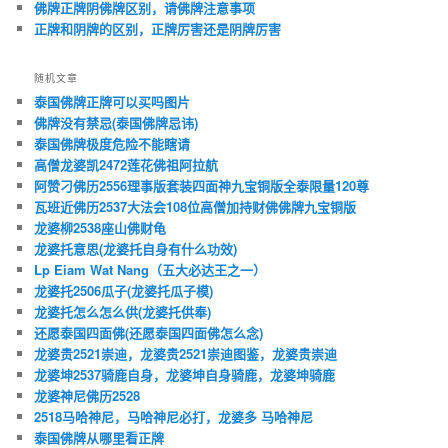
佛牌正牌阴佛牌区别，请佛牌注意事项
正牌和阴牌的区别，正牌厉害还是阴牌厉害
随机文章
泰国佛牌正牌可以买吗图片
佛牌没有禁忌(泰国佛牌忌讳)
泰国佛牌极度危险不能瞎请
高僧龙婆凯2472莲花佛祖阿拉航
阿赞刁佛历2556理事版套装四面神九宝铜版全泰限量120尊
瓦班近佛历2537大法会108位高僧加持财佛佛牌九宝铜版
龙婆柳2538座山佛财龟
龙婆托意思(龙婆托自身有什么功效)
Lp Eiam Wat Nang（五大必达王之一）
龙婆托2506瓜子(龙婆托瓜子模)
龙婆托怎么怎么供(龙婆托供奉)
还愿泰国四面佛(还愿泰国四面佛怎么念)
龙婆贵2521崇迪，龙婆贵2521崇迪图鉴，龙婆贵崇迪
龙婆坤2537骑鹿自身，龙婆坤自身骑鹿，龙婆坤骑鹿
龙婆神尼佛历2528
2518马哈神尼，马哈神尼必打，龙婆多 马哈神尼
泰国佛牌从哪里看正牌