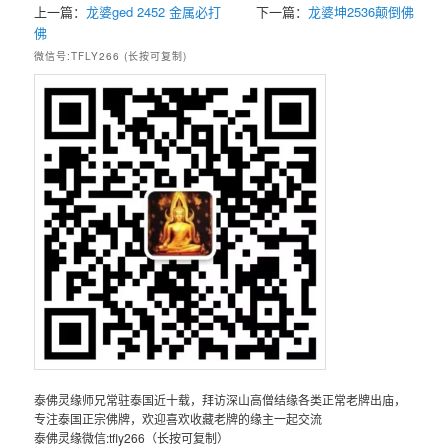
上一篇：
龙婆ged 2452 金属必打
下一篇：
龙婆坤2536颠倒佛
佛
微信号:TFLY266 (长按可复制)
泰佛灵缘师兄常驻泰国近十载，拜访深山高僧结缘各类正常老牌出庙，
专注泰国正宗佛牌，欢迎喜欢收藏老牌的缘主一起交流
泰佛灵缘微信:tfly266（长按可复制）