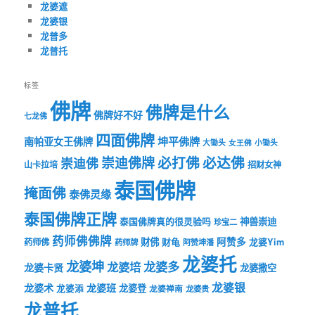
龙婆遮
龙婆银
龙普多
龙普托
标签
佛牌
佛牌是什么
佛牌好不好
七龙佛
四面佛牌
坤平佛牌
南帕亚女王佛牌
大锄头
女王佛
小锄头
必打佛
必达佛
崇迪佛牌
崇迪佛
山卡拉培
招财女神
泰国佛牌
掩面佛
泰佛灵缘
泰国佛牌正牌
神兽崇迪
泰国佛牌真的很灵验吗
珍宝二
药师佛佛牌
财佛
阿赞多
药师佛
财龟
龙婆Yim
药师牌
阿赞坤潘
龙婆托
龙婆坤
龙婆多
龙婆培
龙婆卡贤
龙婆撒空
龙婆银
龙婆术
龙婆班
龙婆登
龙婆添
龙婆禅南
龙婆贵
龙普托