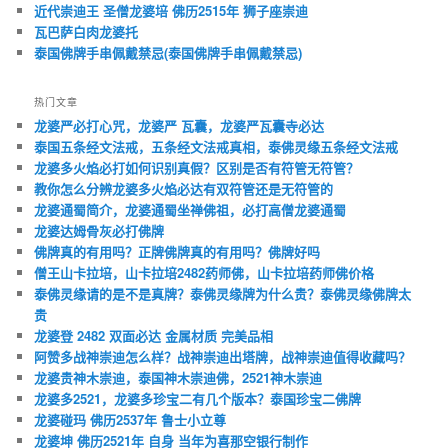
近代崇迪王 圣僧龙婆培 佛历2515年 狮子座崇迪
瓦巴萨白肉龙婆托
泰国佛牌手串佩戴禁忌(泰国佛牌手串佩戴禁忌)
热门文章
龙婆严必打心咒，龙婆严 瓦囊，龙婆严瓦囊寺必达
泰国五条经文法戒，五条经文法戒真相，泰佛灵缘五条经文法戒
龙婆多火焰必打如何识别真假？区别是否有符管无符管？
教你怎么分辨龙婆多火焰必达有双符管还是无符管的
龙婆通蜀简介，龙婆通蜀坐禅佛祖，必打高僧龙婆通蜀
龙婆达姆骨灰必打佛牌
佛牌真的有用吗？正牌佛牌真的有用吗？佛牌好吗
僧王山卡拉培，山卡拉培2482药师佛，山卡拉培药师佛价格
泰佛灵缘请的是不是真牌？泰佛灵缘牌为什么贵？泰佛灵缘佛牌太
贵
龙婆登 2482 双面必达 金属材质 完美品相
阿赞多战神崇迪怎么样？战神崇迪出塔牌，战神崇迪值得收藏吗？
龙婆贵神木崇迪，泰国神木崇迪佛，2521神木崇迪
龙婆多2521，龙婆多珍宝二有几个版本？泰国珍宝二佛牌
龙婆碰玛 佛历2537年 鲁士小立尊
龙婆坤 佛历2521年 自身 当年为喜那空银行制作