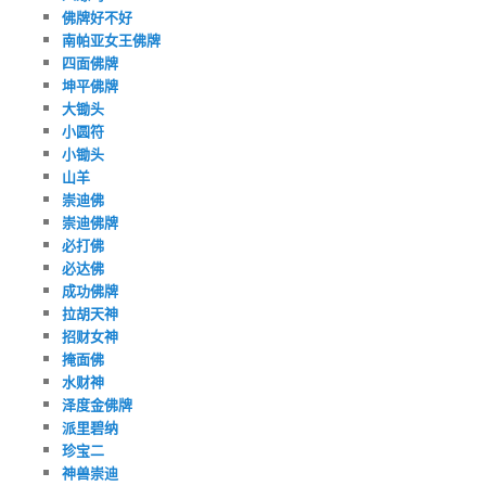
佛牌好不好
南帕亚女王佛牌
四面佛牌
坤平佛牌
大锄头
小圆符
小锄头
山羊
崇迪佛
崇迪佛牌
必打佛
必达佛
成功佛牌
拉胡天神
招财女神
掩面佛
水财神
泽度金佛牌
派里碧纳
珍宝二
神兽崇迪