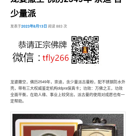
少量派
发表于
2023年8月13日
阅读 883 次
龙婆撒空，佛历2549年，崇迪，含少量派古曼粉，配不锈钢防水外
壳，带有三大权威鉴定机构ddpra保真卡；功效：万佛之王，功效
全面平衡，在助人缘、事业上较突出，派古曼的使用对成愿也有一
定帮助。