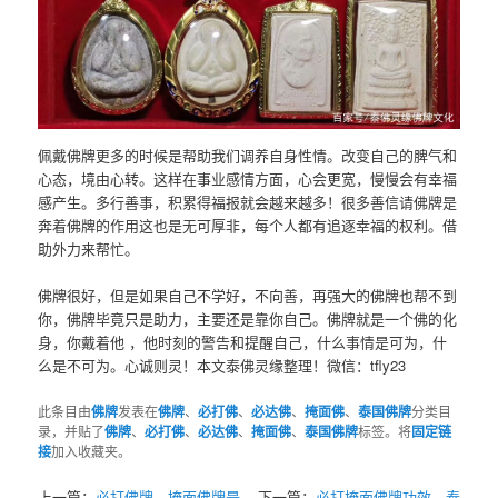
佩戴佛牌更多的时候是帮助我们调养自身性情。改变自己的脾气和
心态，境由心转。这样在事业感情方面，心会更宽，慢慢会有幸福
感产生。多行善事，积累得福报就会越来越多！很多善信请佛牌是
奔着佛牌的作用这也是无可厚非，每个人都有追逐幸福的权利。借
助外力来帮忙。
佛牌很好，但是如果自己不学好，不向善，再强大的佛牌也帮不到
你，佛牌毕竟只是助力，主要还是靠你自己。佛牌就是一个佛的化
身，你戴着他 ，他时刻的警告和提醒自己，什么事情是可为，什
么是不可为。心诚则灵！本文泰佛灵缘整理！微信：tfly23
此条目由
佛牌
发表在
佛牌
、
必打佛
、
必达佛
、
掩面佛
、
泰国佛牌
分类目
录，并贴了
佛牌
、
必打佛
、
必达佛
、
掩面佛
、
泰国佛牌
标签。将
固定链
接
加入收藏夹。
上一篇：
必打佛牌，掩面佛牌是
下一篇：
必打掩面佛牌功效，泰