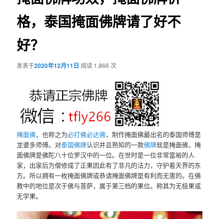
格，泰国掩面佛牌请了好不
好？
发表于
2020年12月11日
阅读 1,866 次
掩面佛
，也称之为
必打佛
必达佛
，制作掩面佛最出名的泰国师傅是
龙婆多师傅。对
泰国佛牌
认识并且熟知的一款
佛牌
就是掩面佛，掩
面佛牌是佛陀八十位罗汉中的一位。在世时是一位非常富裕的人
家，出家后为僧修成了正果因此有了非凡的法力，守护着天界的东
方。所以拥有一枚掩面佛牌或恭请掩面佛牌是有利而无害的。在佛
教中的地位是次于佛与菩萨，属于第三档的果位。称其为无极果或
无学果。