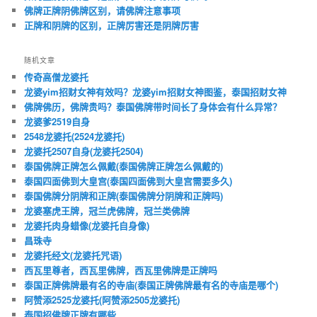
佛牌正牌阴佛牌区别，请佛牌注意事项
正牌和阴牌的区别，正牌厉害还是阴牌厉害
随机文章
传奇高僧龙婆托
龙婆yim招财女神有效吗？龙婆yim招财女神图鉴，泰国招财女神
佛牌佛历，佛牌贵吗？泰国佛牌带时间长了身体会有什么异常？
龙婆爹2519自身
2548龙婆托(2524龙婆托)
龙婆托2507自身(龙婆托2504)
泰国佛牌正牌怎么佩戴(泰国佛牌正牌怎么佩戴的)
泰国四面佛到大皇宫(泰国四面佛到大皇宫需要多久)
泰国佛牌分阴牌和正牌(泰国佛牌分阴牌和正牌吗)
龙婆塞虎王牌，冠兰虎佛牌，冠兰类佛牌
龙婆托肉身蜡像(龙婆托自身像)
昌珠寺
龙婆托经文(龙婆托咒语)
西瓦里尊者，西瓦里佛牌，西瓦里佛牌是正牌吗
泰国正牌佛牌最有名的寺庙(泰国正牌佛牌最有名的寺庙是哪个)
阿赞添2525龙婆托(阿赞添2505龙婆托)
泰国招佛牌正牌有哪些