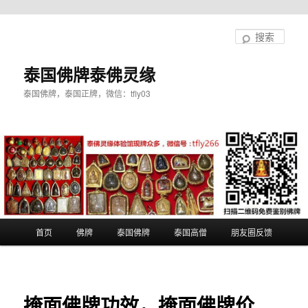
跳
至
搜
主
索
内
泰国佛牌泰佛灵缘
容
泰国佛牌，泰国正牌，微信：tfly03
区
域
主
首页
佛牌
泰国佛牌
泰国高僧
朋友圈反馈
页
掩面佛牌功效，掩面佛牌价