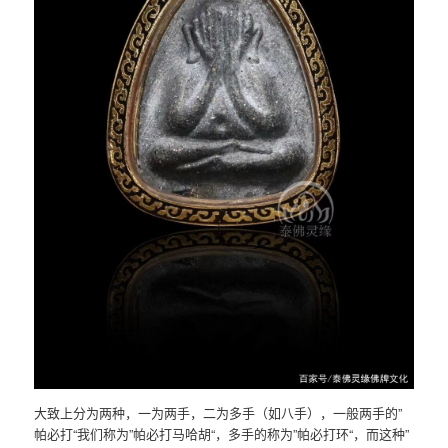
大致上分为两种，一为两手，二为多手（如八手），一般两手的”
帕必打“我们称为”帕必打马哈胡“，多手的称为”帕必打环“，而这种”