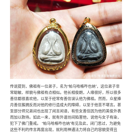
传说提到，佛祖有一位弟子，名为“帕马哈格咋也纳”，这位弟子非
常聪敏、样貌与佛祖有点相似。他长相俊朗，人缘很好，所以很多
善信都很喜欢他，以至于经常有善信误认他为佛祖。然而，众星捧
月善信簇拥反而对他的修行造成大的障碍，以至于他苦不堪言。甚
至部分师兄弟间也出现了闲言闲语，有些女善信因为他的英俊外表
而加以款待。如此一来，就有外道坊间陷害他，说他与女子有染，
犯下了佛门重戒。 “帕马哈格咋也纳”有见及此，闭门思过，为避免
这些不利的传言再度出现，就利用神通法力将自己的容貌变得丑