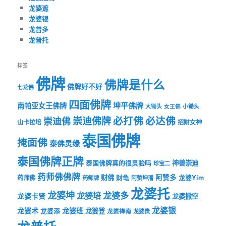
龙婆遮
龙婆银
龙普多
龙普托
标签
佛牌
佛牌是什么
佛牌好不好
七龙佛
四面佛牌
坤平佛牌
南帕亚女王佛牌
大锄头
女王佛
小锄头
必打佛
必达佛
崇迪佛牌
崇迪佛
山卡拉培
招财女神
泰国佛牌
掩面佛
泰佛灵缘
泰国佛牌正牌
神兽崇迪
泰国佛牌真的很灵验吗
珍宝二
药师佛佛牌
财佛
阿赞多
药师佛
财龟
龙婆Yim
药师牌
阿赞坤潘
龙婆托
龙婆坤
龙婆多
龙婆培
龙婆卡贤
龙婆撒空
龙婆银
龙婆术
龙婆班
龙婆登
龙婆添
龙婆禅南
龙婆贵