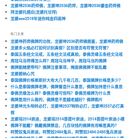
龙婆坤2536药师佛，龙婆坤2536药师，龙婆坤2536鎏金药师佛
拜龙婆托感应(龙婆托甘拜)
龙婆see2519年迷你纯金四面神
热门文章
龙婆坤药师佛牌的功效，龙婆坤2536药师佛图鉴，龙婆坤药师佛
龙婆多火焰必打如何识别真假？区别是否有符管无符管？
泰国五条经文法戒，五条经文法戒真相，泰佛灵缘五条经文法戒
周冠乌当师傅怎么样？周冠乌当坤平，周冠乌当的佛牌
佛牌能随便带吗？佛牌注意事项，掩面佛佛牌不能乱戴
龙婆碧纳心咒
泰国佛牌价格差距好大有大几千有几百，泰国佛牌价格是多少？
什么是泰国佛牌老牌，佛牌督造什么意思，佛牌加持是什么意思
泰佛灵缘怎么样？泰佛灵缘可信吗？泰佛灵缘牌为什么贵
佛牌是用什么做的，佛牌是不是越老越好？佛牌图片
龙婆坤光头响铃必打，龙婆坤2537响铃必打，龙婆坤2537必打真
假
龙婆培2514崇迪，龙婆培2514菩提叶崇迪，2514菩提叶崇迪小模
佛牌不能戴？佩戴佛牌禁忌，几百块钱的佛牌有用嘛是真的？
阿赞奴鬼兵崇迪，阿赞奴2484鬼兵，阿赞奴2484-2485鬼兵崇迪