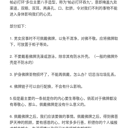
帕必打环“多位主要八手造型，称为”帕必打环吞九“，意即掩盖九处
渠道，双眼、双耳、两鼻孔、口、肚脐，令对我们不利的事物不能
进入身体影响我们的心灵。
部分如下：
1. 男女房事时不可佩戴佛牌，以免不清净，对佛不敬。应将佛牌取
下，可放置于柜子等处。
2. 不要戴着佛牌洗澡或游泳，除非其有防水外壳。（一般的佛牌外
壳是不防水的）
3. 护身佛牌圣物损坏了，不能再佩戴，怎么办？切忌当垃圾乱丢。
4. 佛牌链子可以自行配换，不会有什么影响。
5.但是最主要的一条就是你的内心要生尊敬心，倘若对于佛牌都没
有尊敬心，那么，佩戴佛牌是没有什么意义的。
6. 佩戴佛牌之后，我们应该要做的事情。佩戴佛牌之后，得到佛菩
萨天神的照顾，要有感恩的心，时常多多行善，积德你的个人福报