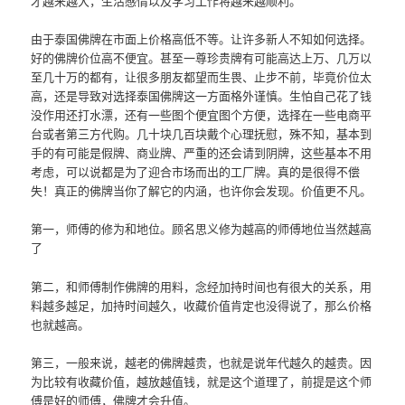
才越来越大，生活感情以及学习工作将越来越顺利。
由于泰国佛牌在市面上价格高低不等。让许多新人不知如何选择。
好的佛牌价位高不便宜。甚至一尊珍贵牌有可能高达上万、几万以
至几十万的都有，让很多朋友都望而生畏、止步不前，毕竟价位太
高，还是导致对选择泰国佛牌这一方面格外谨慎。生怕自己花了钱
没作用还打水漂，还有一些图个便宜图个方便，选择在一些电商平
台或者第三方代购。几十块几百块戴个心理抚慰，殊不知，基本到
手的有可能是假牌、商业牌、严重的还会请到阴牌，这些基本不用
考虑，可以说都是为了迎合市场而出的工厂牌。真的是很得不偿
失！真正的佛牌当你了解它的内涵，也许你会发现。价值更不凡。
第一，师傅的修为和地位。顾名思义修为越高的师傅地位当然越高
了
第二，和师傅制作佛牌的用料，念经加持时间也有很大的关系，用
料越多越足，加持时间越久，收藏价值肯定也没得说了，那么价格
也就越高。
第三，一般来说，越老的佛牌越贵，也就是说年代越久的越贵。因
为比较有收藏价值，越放越值钱，就是这个道理了，前提是这个师
傅是好的师傅，佛牌才会升值。