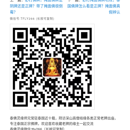
阴牌还是正牌？带了掩面佛很倒
国佛牌怎么看是正牌？掩面佛真
霉？
假辨认
微信号:TFLY266 (长按可复制)
泰佛灵缘师兄常驻泰国近十载，拜访深山高僧结缘各类正常老牌出庙，
专注泰国正宗佛牌，欢迎喜欢收藏老牌的缘主一起交流
泰佛灵缘微信:tfly266（长按可复制）