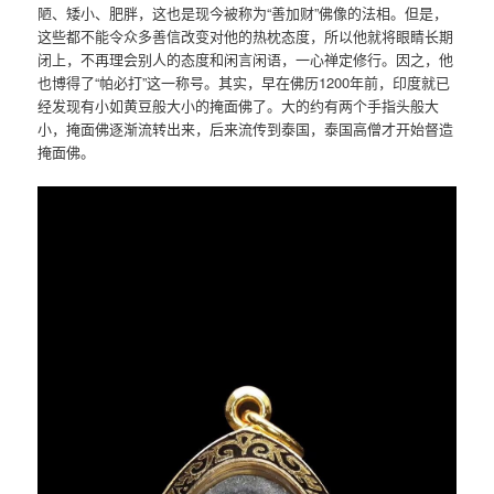
陋、矮小、肥胖，这也是现今被称为“善加财”佛像的法相。但是，
这些都不能令众多善信改变对他的热枕态度，所以他就将眼睛长期
闭上，不再理会别人的态度和闲言闲语，一心禅定修行。因之，他
也博得了“帕必打”这一称号。其实，早在佛历1200年前，印度就已
经发现有小如黄豆般大小的掩面佛了。大的约有两个手指头般大
小，掩面佛逐渐流转出来，后来流传到泰国，泰国高僧才开始督造
掩面佛。