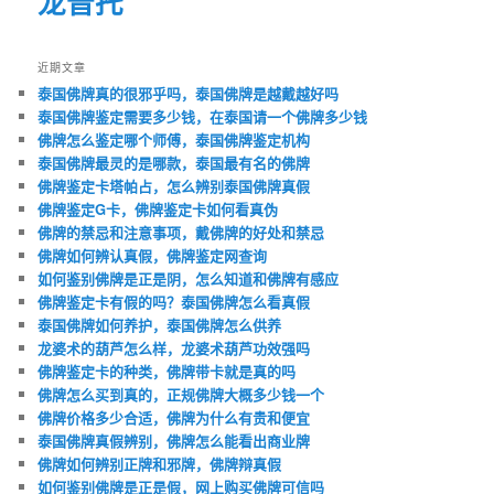
龙普托
近期文章
泰国佛牌真的很邪乎吗，泰国佛牌是越戴越好吗
泰国佛牌鉴定需要多少钱，在泰国请一个佛牌多少钱
佛牌怎么鉴定哪个师傅，泰国佛牌鉴定机构
泰国佛牌最灵的是哪款，泰国最有名的佛牌
佛牌鉴定卡塔帕占，怎么辨别泰国佛牌真假
佛牌鉴定G卡，佛牌鉴定卡如何看真伪
佛牌的禁忌和注意事项，戴佛牌的好处和禁忌
佛牌如何辨认真假，佛牌鉴定网查询
如何鉴别佛牌是正是阴，怎么知道和佛牌有感应
佛牌鉴定卡有假的吗？泰国佛牌怎么看真假
泰国佛牌如何养护，泰国佛牌怎么供养
龙婆术的葫芦怎么样，龙婆术葫芦功效强吗
佛牌鉴定卡的种类，佛牌带卡就是真的吗
佛牌怎么买到真的，正规佛牌大概多少钱一个
佛牌价格多少合适，佛牌为什么有贵和便宜
泰国佛牌真假辨别，佛牌怎么能看出商业牌
佛牌如何辨别正牌和邪牌，佛牌辩真假
如何鉴别佛牌是正是假，网上购买佛牌可信吗