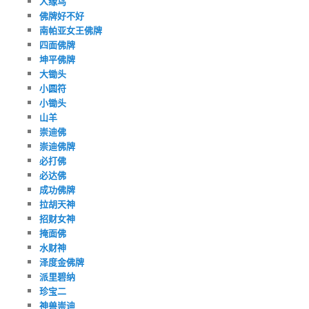
人缘鸟
佛牌好不好
南帕亚女王佛牌
四面佛牌
坤平佛牌
大锄头
小圆符
小锄头
山羊
崇迪佛
崇迪佛牌
必打佛
必达佛
成功佛牌
拉胡天神
招财女神
掩面佛
水财神
泽度金佛牌
派里碧纳
珍宝二
神兽崇迪