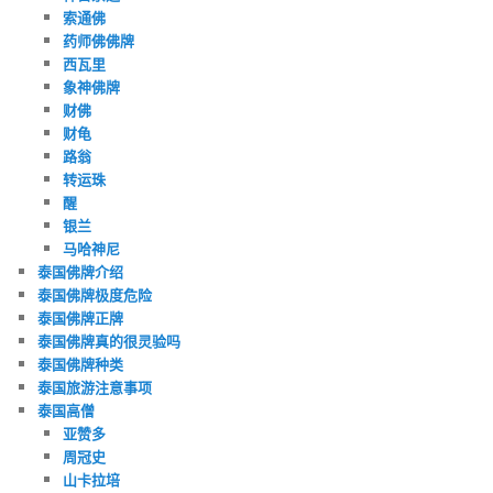
索通佛
药师佛佛牌
西瓦里
象神佛牌
财佛
财龟
路翁
转运珠
醒
银兰
马哈神尼
泰国佛牌介绍
泰国佛牌极度危险
泰国佛牌正牌
泰国佛牌真的很灵验吗
泰国佛牌种类
泰国旅游注意事项
泰国高僧
亚赞多
周冠史
山卡拉培