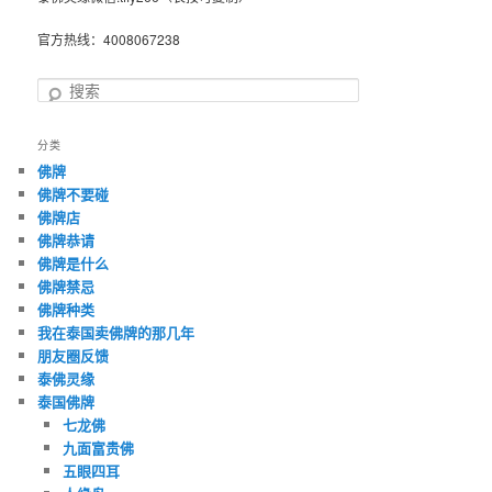
官方热线：4008067238
搜
索
分类
佛牌
佛牌不要碰
佛牌店
佛牌恭请
佛牌是什么
佛牌禁忌
佛牌种类
我在泰国卖佛牌的那几年
朋友圈反馈
泰佛灵缘
泰国佛牌
七龙佛
九面富贵佛
五眼四耳