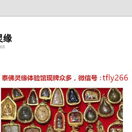
灵缘
03