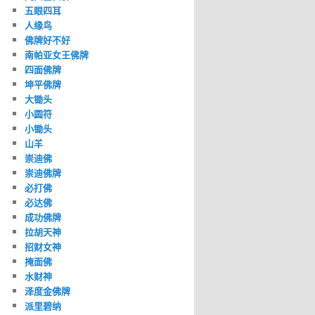
五眼四耳
人缘鸟
佛牌好不好
南帕亚女王佛牌
四面佛牌
坤平佛牌
大锄头
小圆符
小锄头
山羊
崇迪佛
崇迪佛牌
必打佛
必达佛
成功佛牌
拉胡天神
招财女神
掩面佛
水财神
泽度金佛牌
派里碧纳