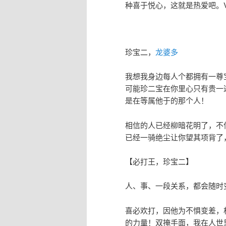
种喜于悦心，这就是热爱吧。VX:
珍宝二，
龙婆多
我想我身边每人个都拥有一尊
可能珍二宝在你里心只有贵一
是在等属他于的那个人！
相信的人已经柳暗花明了，不
已经一骑绝尘让你望其项背了
【必打王，珍宝二】
人、事、一段关系，都会随时
喜必欢打，因他为不惧变差，
的力量！双掩手面，我在人世