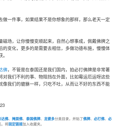
去做一件事，如果结果不是你想象的那样，那么老天一定
量磁场，让你慢慢变顺起来，自然心想事成，佩戴佛牌之
后的变化，更多的是需要去相信，多做功德布施，慢慢体
获。
达佛
，不管是在泰国还是我们国内，拍必打佛牌是非常著
将对我们不利的事、物阻挡在外面，比如霉运厄运呀这些
就像我们的貔貅一样，只吃不吐，从而让不好的东西不能
23
必达佛
、
掩面佛
、
泰国佛牌
、
龙婆多
分类目录，并贴了
佛牌
、
必打佛
、
必
签。将
固定链接
加入收藏夹。