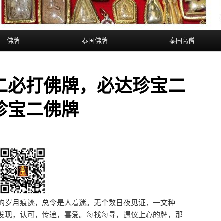
佛牌
泰国佛牌
泰国高僧
二必打佛牌，必达珍宝二
珍宝二佛牌
的岁月痕迹，总令是人着迷。无个数日夜见证，一文种
发现，认可，传递，喜爱。每找每寻，遇仪上心的牌，那