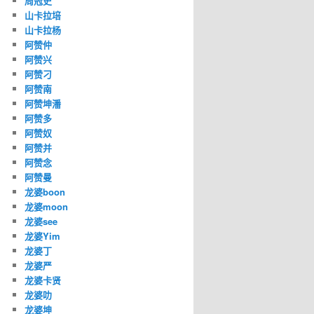
周冠史
山卡拉培
山卡拉杨
阿赞仲
阿赞兴
阿赞刁
阿赞南
阿赞坤潘
阿赞多
阿赞奴
阿赞并
阿赞念
阿赞曼
龙婆boon
龙婆moon
龙婆see
龙婆Yim
龙婆丁
龙婆严
龙婆卡贤
龙婆叻
龙婆坤