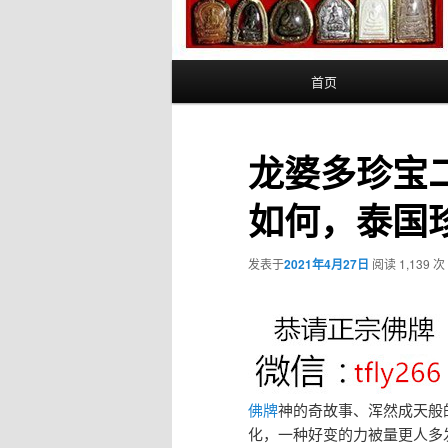
主
首页
页
龙婆多珍宝
如何，泰国
发表于
2021年4月27日
阅读 1,139 次
佛牌
神的奇故事、浑然成天般
化，一种好变的力被量更人多