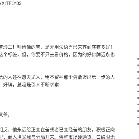
TFLY03
宝珍二！师傅佛的宝，是无用法语言形来容到底有多好！
这个标签，但，你要不只去看价格，因为的好佛牌远永也
信的人还在怨天尤人，稍不留神那个勇敢迈出第一步的人
，好牌，总吸是引人不断求索
变差。
相反，他永远给正变在差或者已变经差的朋友，积极正向
里，而人世又我与分隔开来。佛牌市场硬通货，口碑限无