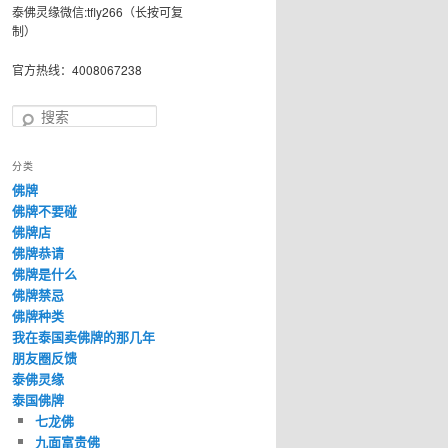
泰佛灵缘微信:tfly266（长按可复
制）
官方热线：4008067238
搜
索
分类
佛牌
佛牌不要碰
佛牌店
佛牌恭请
佛牌是什么
佛牌禁忌
佛牌种类
我在泰国卖佛牌的那几年
朋友圈反馈
泰佛灵缘
泰国佛牌
七龙佛
九面富贵佛