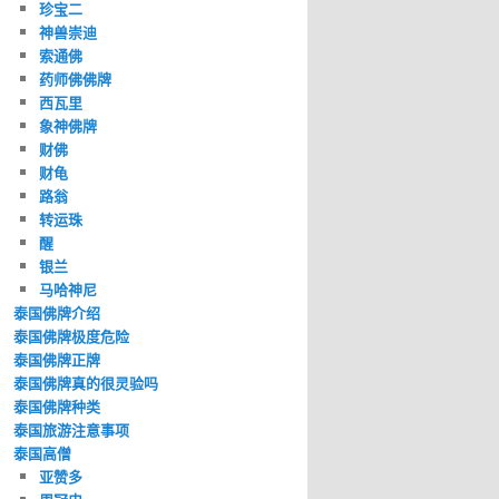
珍宝二
神兽崇迪
索通佛
药师佛佛牌
西瓦里
象神佛牌
财佛
财龟
路翁
转运珠
醒
银兰
马哈神尼
泰国佛牌介绍
泰国佛牌极度危险
泰国佛牌正牌
泰国佛牌真的很灵验吗
泰国佛牌种类
泰国旅游注意事项
泰国高僧
亚赞多