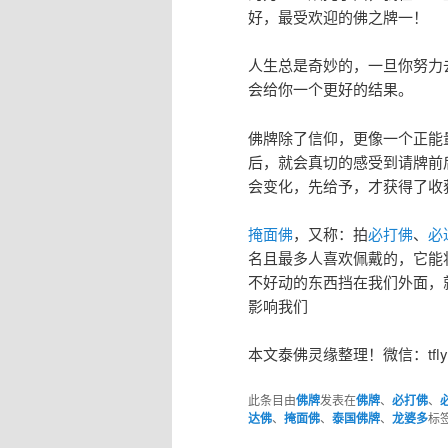
好，最受欢迎的佛之牌一！
人生总是奇妙的，一旦你努力
会给你一个更好的结果。
佛牌除了信仰，更像一个正能
后，就会真切的感受到请牌前
会变化，先给予，才获得了收
掩面佛
，又称：拍
必打佛
、
必
名且最多人喜欢佩戴的，它能
不好动的东西挡在我们外面，
影响我们
本文泰佛灵缘整理！微信：tfly
此条目由
佛牌
发表在
佛牌
、
必打佛
、
达佛
、
掩面佛
、
泰国佛牌
、
龙婆多
标