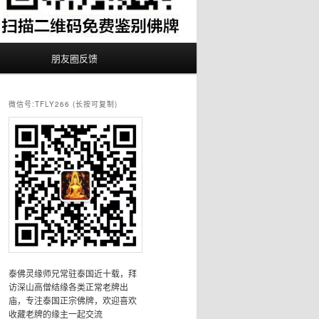
朋友圈反馈
微信号:TFLY266 (长按可复制)
泰佛灵缘师兄常驻泰国近十载，拜
访深山高僧结缘各类正常老牌出
庙，专注泰国正宗佛牌，欢迎喜欢
收藏老牌的缘主一起交流