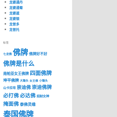
龙婆通丹
龙婆通蜀
龙婆遮
龙婆银
龙普多
龙普托
标签
佛牌
佛牌好不好
七龙佛
佛牌是什么
四面佛牌
南帕亚女王佛牌
坤平佛牌
大锄头
女王佛
小锄头
崇迪佛牌
崇迪佛
山卡拉培
必打佛
必达佛
招财女神
掩面佛
泰佛灵缘
泰国佛牌