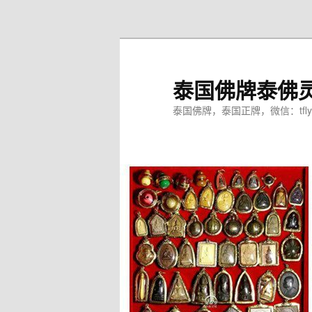
跳
至
主
内
泰国佛牌泰佛
容
区
泰国佛牌，泰国正牌，微信：tfly
域