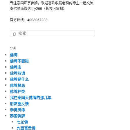
专注泰国正宗佛牌，欢迎喜欢收藏老牌的缘主一起交流
泰佛灵缘微信:tfly266（长按可复制）
官方热线：4008067238
搜
索
分类
佛牌
佛牌不要碰
佛牌店
佛牌恭请
佛牌是什么
佛牌禁忌
佛牌种类
我在泰国卖佛牌的那几年
朋友圈反馈
泰佛灵缘
泰国佛牌
七龙佛
九面富贵佛