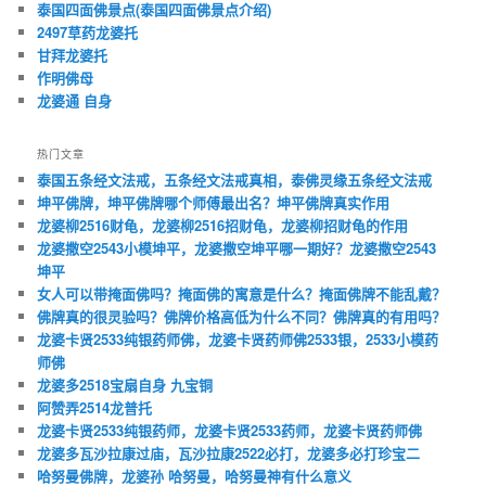
泰国四面佛景点(泰国四面佛景点介绍)
2497草药龙婆托
甘拜龙婆托
作明佛母
龙婆通 自身
热门文章
泰国五条经文法戒，五条经文法戒真相，泰佛灵缘五条经文法戒
坤平佛牌，坤平佛牌哪个师傅最出名？坤平佛牌真实作用
龙婆柳2516财龟，龙婆柳2516招财龟，龙婆柳招财龟的作用
龙婆撒空2543小模坤平，龙婆撒空坤平哪一期好？龙婆撒空2543
坤平
女人可以带掩面佛吗？掩面佛的寓意是什么？掩面佛牌不能乱戴？
佛牌真的很灵验吗？佛牌价格高低为什么不同？佛牌真的有用吗？
龙婆卡贤2533纯银药师佛，龙婆卡贤药师佛2533银，2533小模药
师佛
龙婆多2518宝扇自身 九宝铜
阿赞弄2514龙普托
龙婆卡贤2533纯银药师，龙婆卡贤2533药师，龙婆卡贤药师佛
龙婆多瓦沙拉康过庙，瓦沙拉康2522必打，龙婆多必打珍宝二
哈努曼佛牌，龙婆孙 哈努曼，哈努曼神有什么意义