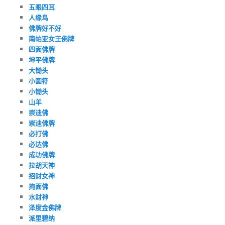
五眼四耳
人缘鸟
佛牌好不好
南帕亚女王佛牌
四面佛牌
坤平佛牌
大锄头
小圆符
小锄头
山羊
崇迪佛
崇迪佛牌
必打佛
必达佛
成功佛牌
拉胡天神
招财女神
掩面佛
水财神
泽度金佛牌
派里碧纳