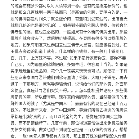
的随喜布施多少都可以每人请得到一尊。也有的是指定标价的，也
就是那么几百株到一两千铢而已（是新做的佛牌，要明白的是，一
般的佛牌都是时间久了就会涨价的，有些特别受欢迎的，出庙当天
就翻几倍的也是很常见的）。如果到外面的佛牌店里找，价钱会比
佛寺里的高，这也是必然的，一般如果有什么新的佛牌出来，那些
佛牌店就会收去了，然后把价钱提高。在泰国有很多可以找佛牌的
地方，如果有朋友来过泰国去过玉佛寺大皇宫，就应该看到过，在
玉佛寺旁边的街道上就有。什么样的价钱都，有一般几十铢到几
百、几千、上万铢不等。不过呢~如果不是行家带你去，那你不要
自己买，因为那里的佛牌假的，多如牛毛，很容易上当的。如果是
买来玩玩当纪念品的，花个几十铢买来玩玩也可以。顺便提一下有
些朋友来泰国导游带他们到佛寺里请了佛牌，大概几千铢吧，再去
逛了一下那地方，就骂导游骗他们，说请给他们的那么贵，外面那
么便宜，真是让导游们哭笑不得。。。怎么能相提并论呢？那些佛
牌是假的嘛，所以便宜嘛。现在真的佛牌那么贵，当然要做假的来
赚外国人的钱了（尤其是中国人！）赫赫有名的现在已经是上百万
铢的。不过近年来看，对于中国游客，导游们所带去挑选的佛牌通
常都是“比较”贵的了，而且以纯金的为主，感觉是到泰国买金饰
品，而不是请佛牌了。几百年前，那位得道高僧做出来免费发给善
男信女的佛牌，做梦也想不到现在已经是上百万铢的价钱了。想想
看，一张100元人民币都有人做假，那上百万株的佛牌能没人作假