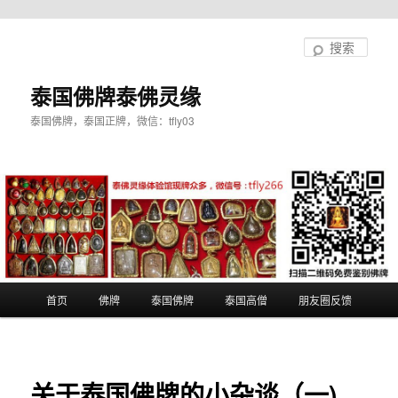
跳
至
搜
主
索
内
泰国佛牌泰佛灵缘
容
泰国佛牌，泰国正牌，微信：tfly03
区
域
主
首页
佛牌
泰国佛牌
泰国高僧
朋友圈反馈
页
关于泰国佛牌的小杂谈（一)