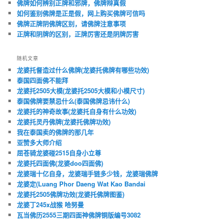
佛牌如何辨别正牌和邪牌，佛牌辩真假
如何鉴别佛牌是正是假，网上购买佛牌可信吗
佛牌正牌阴佛牌区别，请佛牌注意事项
正牌和阴牌的区别，正牌厉害还是阴牌厉害
随机文章
龙婆托督造过什么佛牌(龙婆托佛牌有哪些功效)
泰国四面佛不能拜
龙婆托2505大模(龙婆托2505大模和小模尺寸)
泰国佛牌要禁忌什么(泰国佛牌忌讳什么)
龙婆托的神奇故事(龙婆托自身有什么功效)
龙婆托灵丹佛牌(龙婆托佛牌功效)
我在泰国卖的佛牌的那几年
亚赞多大师介绍
屈苍骑龙婆碰2515自身小立尊
龙婆托四面佛(龙婆doo四面佛)
龙婆瑞十亿自身，龙婆瑞手链多少钱，龙婆瑞佛牌
龙婆定(Luang Phor Daeng Wat Kao Bandai
龙婆托2505佛牌功效(龙婆托佛牌图鉴)
龙婆丁245x战猴 哈努曼
瓦当佛历2555三期四面神佛牌铜版编号3082