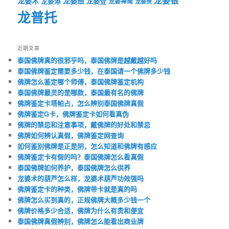
龙婆银
龙婆术
龙婆班
龙婆登
龙婆添
龙婆禅南
龙婆贵
龙普托
近期文章
泰国佛牌真的很邪乎吗，泰国佛牌是越戴越好吗
泰国佛牌鉴定需要多少钱，在泰国请一个佛牌多少钱
佛牌怎么鉴定哪个师傅，泰国佛牌鉴定机构
泰国佛牌最灵的是哪款，泰国最有名的佛牌
佛牌鉴定卡塔帕占，怎么辨别泰国佛牌真假
佛牌鉴定G卡，佛牌鉴定卡如何看真伪
佛牌的禁忌和注意事项，戴佛牌的好处和禁忌
佛牌如何辨认真假，佛牌鉴定网查询
如何鉴别佛牌是正是阴，怎么知道和佛牌有感应
佛牌鉴定卡有假的吗？泰国佛牌怎么看真假
泰国佛牌如何养护，泰国佛牌怎么供养
龙婆术的葫芦怎么样，龙婆术葫芦功效强吗
佛牌鉴定卡的种类，佛牌带卡就是真的吗
佛牌怎么买到真的，正规佛牌大概多少钱一个
佛牌价格多少合适，佛牌为什么有贵和便宜
泰国佛牌真假辨别，佛牌怎么能看出商业牌