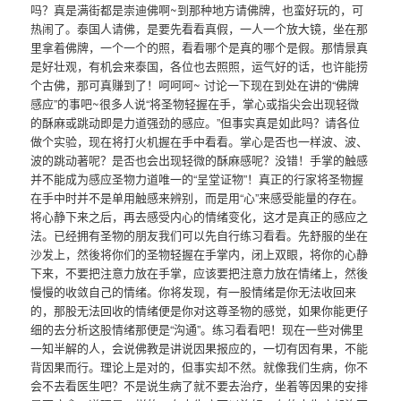
吗？真是满街都是崇迪佛啊~到那种地方请佛牌，也蛮好玩的，可
热闹了。泰国人请佛，是要先看看真假，一人一个放大镜，坐在那
里拿着佛牌，一个一个的照，看看哪个是真的哪个是假。那情景真
是好壮观，有机会来泰国，各位也去照照，运气好的话，也许能捞
个古佛，那可真赚到了！呵呵呵~ 讨论一下现在到处在讲的“佛牌
感应”的事吧~很多人说“将圣物轻握在手，掌心或指尖会出现轻微
的酥麻或跳动即是力道强劲的感应。”但事实真是如此吗？请各位
做个实验，现在将打火机握在手中看看。掌心是否也一样波、波、
波的跳动著呢？是否也会出现轻微的酥麻感呢？没错！手掌的触感
并不能成为感应圣物力道唯一的“呈堂证物”！真正的行家将圣物握
在手中时并不是单用触感来辨别，而是用“心”来感受能量的存在。
将心静下来之后，再去感受内心的情绪变化，这才是真正的感应之
法。已经拥有圣物的朋友我们可以先自行练习看看。先舒服的坐在
沙发上，然後将你们的圣物轻握在手掌内，闭上双眼，将你的心静
下来，不要把注意力放在手掌，应该要把注意力放在情绪上，然後
慢慢的收敛自己的情绪。你将发现，有一股情绪是你无法收回来
的，那股无法回收的情绪便是你对这尊圣物的感觉，如果你能更仔
细的去分析这股情绪那便是“沟通”。练习看看吧！现在一些对佛里
一知半解的人，会说佛教是讲说因果报应的，一切有因有果，不能
背因果而行。理论上是对的，但事实却不然。就像我们生病，你不
会不去看医生吧？不是说生病了就不要去治疗，坐着等因果的安排