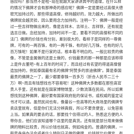
感应吗？那当然不是啦~现在就跟大家讲讲其中的道理，在什么样
的情况下佛牌才会有那神奇的感应呢？佛牌一定是要经过高僧大德
密咒加持过的，那些得道高僧，修持越好的，效力越大，所做出的
佛牌就会越灵验，因么要用念力加持的。注明一下：佛牌一般是经
过一些吉祥物做出来的，像是吉祥木、吉祥土、吉祥铁，还有就是
选吉日做。念经加持，加持时间不一定，要看不同的高僧和不同的
法门. 佛牌的价钱也有分别，差别很大的，看样子是同样的一尊佛
牌，可有的一两百铢，有的一两千铢，有的好几万铢，也有的好几
百万铢呢！如果不是行家的话，根本看不明白的。一般比较贵的佛
像，不管是金属做的还是土做的，价钱最贵的那一种那是应该称得
上是件古董吧~有上百年的时间了，而且经过有名望的得道高僧督
造加持的，例如泰国最有名的佛牌“阿赞多的崇迪佛牌”。算是泰国
最贵的佛牌之一了，最少都要泰铢一百多万（折合人民币二三十
万）啊~而且有钱想找也不容易呢！这种佛牌大多数都在那些高官
贵人手里，还有就是在国家博物馆里，少数流落在民间。所以如果
想找到这种佛牌，最好要有国家政府批的保证书，或权威的鉴定证
书才可以请。虽然民间也有，像曼谷一些高等的大商场里的佛牌专
卖店里就有，但是你们无法分辨真假，所以不要贪便宜，以免容易
上当。如果真的要去的话，那要找个信得过的人，熟悉这方便的人
带你去，他们应该知道哪个店里的是真货。还有就是部分用来做佛
牌的物料比较贵，所以价钱也就高，例如纯金的。普通的佛牌，一
般是寺庙办法会或者什么特别日子做的佛牌，价钱就比价便宜，有