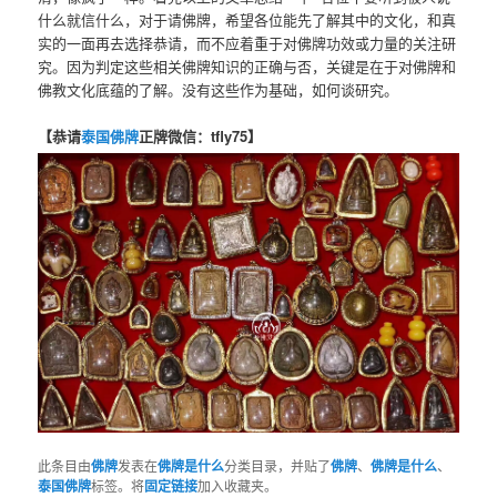
什么就信什么，对于请佛牌，希望各位能先了解其中的文化，和真
实的一面再去选择恭请，而不应着重于对佛牌功效或力量的关注研
究。因为判定这些相关佛牌知识的正确与否，关键是在于对佛牌和
佛教文化底蕴的了解。没有这些作为基础，如何谈研究。
【恭请
泰国佛牌
正牌微信：tfly75】
此条目由
佛牌
发表在
佛牌是什么
分类目录，并贴了
佛牌
、
佛牌是什么
、
泰国佛牌
标签。将
固定链接
加入收藏夹。