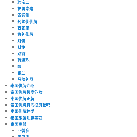
珍宝二
神兽崇迪
索通佛
药师佛佛牌
西瓦里
象神佛牌
财佛
财龟
路翁
转运珠
醒
银兰
马哈神尼
泰国佛牌介绍
泰国佛牌极度危险
泰国佛牌正牌
泰国佛牌真的很灵验吗
泰国佛牌种类
泰国旅游注意事项
泰国高僧
亚赞多
周冠史