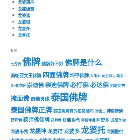
龙婆通丹
龙婆通蜀
龙婆遮
龙婆银
龙普多
龙普托
标签
佛牌
佛牌是什么
佛牌好不好
七龙佛
四面佛牌
坤平佛牌
南帕亚女王佛牌
大锄头
女王佛
小锄头
必打佛
必达佛
崇迪佛牌
崇迪佛
山卡拉培
招财女神
泰国佛牌
掩面佛
泰佛灵缘
泰国佛牌正牌
神兽崇迪
泰国佛牌真的很灵验吗
珍宝二
药师佛佛牌
财佛
阿赞多
药师佛
财龟
龙婆Yim
药师牌
阿赞坤潘
龙婆托
龙婆坤
龙婆多
龙婆培
龙婆卡贤
龙婆撒空