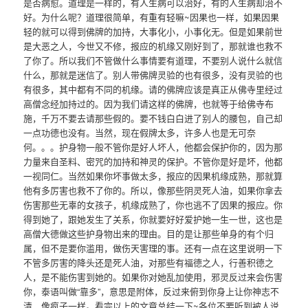
是否病愈。道理是一样的，有人生病可以治好，有的人生病却治不
好。为什么呢？道理很简单，有重有轻嘛~因果也一样，如果因果
轻的就可以得到佛牌的加持，大事化小，小事化无。但是如果前世
是大恶之人，今世又不修，报应的机缘又刚好到了，那就谁也救不
了你了。所以我们不管做什么事情要有道理，不要别人说什么就信
什么，那就是迷信了。别人带佛牌灵验的也有很多，没有灵验的也
有很多，其中都有不同的机缘。请的佛牌应该是真正从佛寺里经过
高僧念经加持过的。因为我们请这样的佛牌，也就等于给佛寺布
施，千万不要去请那些假的。要不钱白白进了别人的腰包，自己却
一点功德也没有。当然，现在假牌太多，许多人也是无可奈
何。。。护身物一般不管你是好人坏人，他都会保护你的，因为那
力量来自圣料、密咒的加持和神灵的保护。不管你是好是坏，他都
一视同仁。当然如果你坏事做太多，报应的因果机缘成熟，那就算
他有多厉害也救不了你的。所以，像那些阴灵死人油，如果你拿去
伤害那些无辜的女孩子，机缘成熟了，你也逃不了因果的报应。你
得到她了，跟她发生了关系，你就要好好爱护她一生一世，这也是
高僧大德做这些护身物出来的理由。目的是让那些单身的有个归
属，但不是要你滥用，做伤天害理的事。还有一点在这里说明一下
不管多厉害的降头还是死人油，对那些有福德之人，行善积德之
人，是不能伤害到她的。如果你对她乱加使用，邪灵反过来会伤害
你，泰语叫做“靠多”，意思是附体，反过来俯到你身上让你神志不
清，像疯子一样。看完以上的文章总结一下~各位不要听到被人说