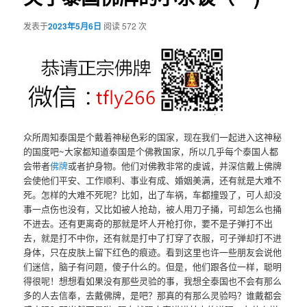
发表于
2023年5月6日
阅读 572 次
众所周知泰国是个戴着神秘色彩的国家，现在我们一起进入这神秘
的国度吧~大家都知道泰国是个佛教国家，所以几乎每个泰国人都
会带者
佛牌
或者护身物。他们对佛教非常的虔诚，并深信戴上佛牌
会使他们平安、工作顺利、事业有成、婚姻美满，还有就是大难不
死。怎样的大难不死呢？比如，出了车祸，车都撞毁了，可人却没
事一点伤也没有，又比如被人抢劫，被人用刀子捅，可却怎么也捅
不进去。还有更离奇的那就是坏人开枪打你，要不是子弹打不出
去，就是打不中你，还有就是打中了打穿了衣服，可子弹却打不进
身体，只在皮肤上留下红色的痕迹。看到这里也许一些朋友会说他
们迷信，脑子有问题，傻子什么的。但是，他们跟各位一样，聪明
得很呢！想想看如果没有那些灵验的事，我想全泰国也不会有那么
多的人去信奉，去戴佛牌，是吧？那真的有那么灵验吗？谁戴都会