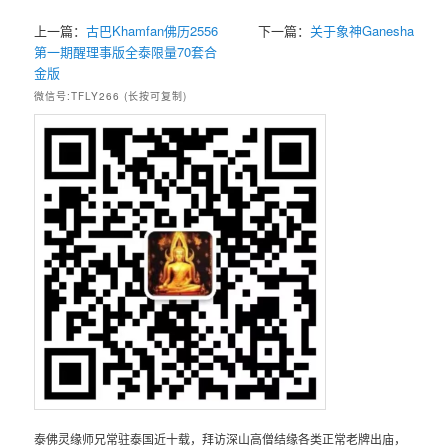
上一篇：
古巴Khamfan佛历2556
下一篇：
关于象神Ganesha
第一期醒理事版全泰限量70套合
金版
微信号:TFLY266 (长按可复制)
泰佛灵缘师兄常驻泰国近十载，拜访深山高僧结缘各类正常老牌出庙，