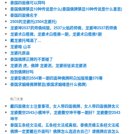
泰国四面佛可以拜吗
泰国佛牌禁忌10种传说是什么(泰国佛牌禁忌10种传说是什么意思)
泰国四面佛名字
2505的龙婆托(2504龙婆托)
龙婆坤2537药师佛纯银，2537火焰药师佛，龙婆坤2537药师佛
龙婆术白榄佛，龙婆术白榄佛一期，龙婆术白榄佛1期
戴龙婆托喝酒了…
龙婆暗 山羊
龙婆托原庙
泰国佛牌正牌的不要碰了
龙婆洒 虎，佛牌 龙婆洒，龙婆班徒弟龙婆洒
捡到佛牌好吗
龙婆彭佛历2554第一期四面神佛牌阿白加版限量570尊
泰国求姻缘佛牌禁忌(泰国求姻缘是什么佛牌)
热门文章
戴四面佛女士注意事项，女人带四面佛牌，女人带四面佛牌含义
龙婆撒空2543小模坤平，龙婆撒空坤平哪一期好？龙婆撒空2543
坤平
泰国五条经文法戒，五条经文法戒真相，泰佛灵缘五条经文法戒
佛牌一定要戴在外面吗？佛牌怎么选适合自己？请佛牌应该怎么