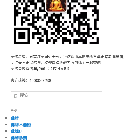
泰佛灵缘师兄常驻泰国近十载，拜访深山高僧结缘各类正常老牌出庙，
专注泰国正宗佛牌，欢迎喜欢收藏老牌的缘主一起交流
泰佛灵缘微信:tfly266（长按可复制）
官方热线：4008067238
搜
索
分类
佛牌
佛牌不要碰
佛牌店
佛牌恭请