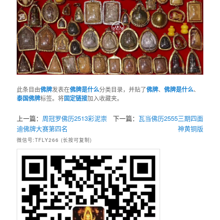
此条目由
佛牌
发表在
佛牌是什么
分类目录，并贴了
佛牌
、
佛牌是什么
、
泰国佛牌
标签。将
固定链接
加入收藏夹。
上一篇：
周冠罗佛历2513彩泥崇
下一篇：
瓦当佛历2555三期四面
迪佛牌大赛第四名
神黄铜版
微信号:TFLY266 (长按可复制)