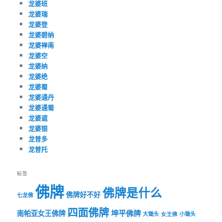
龙婆班
龙婆瑞
龙婆登
龙婆碧纳
龙婆禅南
龙婆空
龙婆纳
龙婆绝
龙婆蜀
龙婆通丹
龙婆通蜀
龙婆遮
龙婆银
龙普多
龙普托
标签
佛牌
佛牌是什么
佛牌好不好
七龙佛
四面佛牌
坤平佛牌
南帕亚女王佛牌
大锄头
女王佛
小锄头