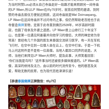
为当时阿赞Luu必须从自己寺庙走好一段路才能来照顾另一间寺庙
的LP Waen,所以LP Waen在tfly75岁时，就答应阿赞的邀请，到阿
赞的寺庙去居住方便就近照顾，这间寺庙就是Wat Doimaepang。
LP Waen在这间寺庙并不过问寺内之事，但仍然帮助老百姓也于此
寺督造
佛牌
圣物，定居于此寺直到佛历2528年，95岁高龄时圆
寂，也圆了母亲及外婆之遗愿。LP Waen曾上山修行三十年没下
山，也是第一位遇见阿姜曼并向他学习的僧侣，大师的禅定修为非
常高！曾经有几个外国的医生来泰国交流研习医学，有一天在军机
飞行时，在空中见到一位僧人坐在云上，在空中打坐。于是一下机
马上问这附件是不是有一位高僧。当地人都异口同声的说是。大
师，当他们来拜见LP Waen大师时，提及此事，大师笑着回答：
“你们当我是鸟吗？”这件事当时还被很多媒体报道的。LP Waen高
僧，高深的修持及法力，由以前的时代流传至今，他的慈悲及关
爱，帮助无数的民眾，也为现代百姓津津乐道！
【恭请
泰国佛牌
正牌微信：tfly75】