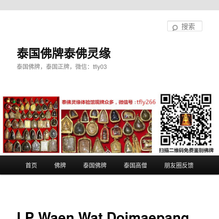
跳
至
搜
主
索
内
泰国佛牌泰佛灵缘
容
泰国佛牌，泰国正牌，微信：tfly03
区
域
主
首页
佛牌
泰国佛牌
泰国高僧
朋友圈反馈
页
LP Waen Wat Doimaepang