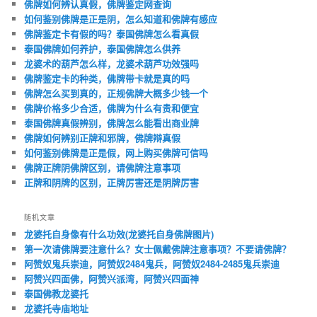
佛牌如何辨认真假，佛牌鉴定网查询
如何鉴别佛牌是正是阴，怎么知道和佛牌有感应
佛牌鉴定卡有假的吗？泰国佛牌怎么看真假
泰国佛牌如何养护，泰国佛牌怎么供养
龙婆术的葫芦怎么样，龙婆术葫芦功效强吗
佛牌鉴定卡的种类，佛牌带卡就是真的吗
佛牌怎么买到真的，正规佛牌大概多少钱一个
佛牌价格多少合适，佛牌为什么有贵和便宜
泰国佛牌真假辨别，佛牌怎么能看出商业牌
佛牌如何辨别正牌和邪牌，佛牌辩真假
如何鉴别佛牌是正是假，网上购买佛牌可信吗
佛牌正牌阴佛牌区别，请佛牌注意事项
正牌和阴牌的区别，正牌厉害还是阴牌厉害
随机文章
龙婆托自身像有什么功效(龙婆托自身佛牌图片)
第一次请佛牌要注意什么？女士佩戴佛牌注意事项？不要请佛牌？
阿赞奴鬼兵崇迪，阿赞奴2484鬼兵，阿赞奴2484-2485鬼兵崇迪
阿赞兴四面佛，阿赞兴派湾，阿赞兴四面神
泰国佛教龙婆托
龙婆托寺庙地址