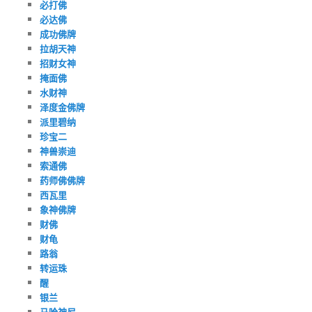
必打佛
必达佛
成功佛牌
拉胡天神
招财女神
掩面佛
水财神
泽度金佛牌
派里碧纳
珍宝二
神兽崇迪
索通佛
药师佛佛牌
西瓦里
象神佛牌
财佛
财龟
路翁
转运珠
醒
银兰
马哈神尼