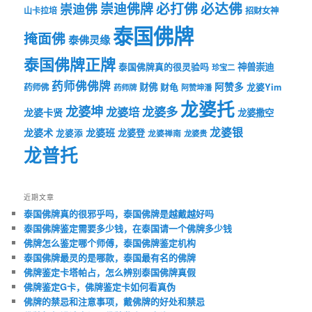
必打佛
必达佛
崇迪佛牌
崇迪佛
山卡拉培
招财女神
泰国佛牌
掩面佛
泰佛灵缘
泰国佛牌正牌
神兽崇迪
泰国佛牌真的很灵验吗
珍宝二
药师佛佛牌
财佛
阿赞多
药师佛
财龟
龙婆Yim
药师牌
阿赞坤潘
龙婆托
龙婆坤
龙婆多
龙婆培
龙婆卡贤
龙婆撒空
龙婆银
龙婆术
龙婆班
龙婆登
龙婆添
龙婆禅南
龙婆贵
龙普托
近期文章
泰国佛牌真的很邪乎吗，泰国佛牌是越戴越好吗
泰国佛牌鉴定需要多少钱，在泰国请一个佛牌多少钱
佛牌怎么鉴定哪个师傅，泰国佛牌鉴定机构
泰国佛牌最灵的是哪款，泰国最有名的佛牌
佛牌鉴定卡塔帕占，怎么辨别泰国佛牌真假
佛牌鉴定G卡，佛牌鉴定卡如何看真伪
佛牌的禁忌和注意事项，戴佛牌的好处和禁忌