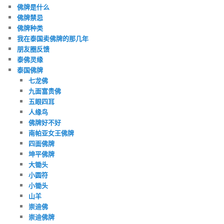
佛牌是什么
佛牌禁忌
佛牌种类
我在泰国卖佛牌的那几年
朋友圈反馈
泰佛灵缘
泰国佛牌
七龙佛
九面富贵佛
五眼四耳
人缘鸟
佛牌好不好
南帕亚女王佛牌
四面佛牌
坤平佛牌
大锄头
小圆符
小锄头
山羊
崇迪佛
崇迪佛牌