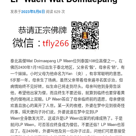
发表于
2023年5月6日
阅读 629 次
泰北高僧Wat Doimaepang LP Waen位列泰国108位高僧之一，在
佛历2430年1月16日出生于泰北地区，父亲名“骰”，母亲名“轿”，有
一个妹妹。小时父母为他命名为Yan （央），有非常聪明的意思。
5岁那一年，母亲生了场病，虽然父亲带着母亲遍寻名医诊治，但
病情始终不见好转，似生命已将走到尽头。母亲叫他到身旁告诉
他，希望他出家为僧，而且终生不要还俗，就算到临终也要穿着黄
色的僧袍闭上双眼。LP Waen答应了母亲临终前的遗愿，母亲便很
欢喜且放心的离开了人世。某一天的夜裡，外婆在梦中见到很奇怪
的事，隔天便向子孙们说，外婆说道在梦中见到LP
Waen全身散发光茫，这或许是LP Waen出家的机缘成熟了。于是
就问LP Waen，可否答应终身成为僧侣，不要还俗？LP Waen也答
应了。在2439年，外婆叫他及另一位孙子过去，问他们可愿意接受