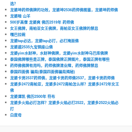
选？
龙婆坤药师佛牌的功效，龙婆坤2536药师佛图鉴，龙婆坤药师佛
龙婆暗 山羊
500岁高僧 龙婆爽 佛历2519年 药师佛
女王佛牌，南帕亚女王佛牌，南帕亚女王佛牌的禁忌
嘎巴拉碗
龙婆tap必达，龙婆tap必打，必打掩面佛
龙婆遮2535九宝铜座山佛
龙婆yim水财神，水财神佛牌，龙婆yim水财神乌巴库佛牌
泰国佛牌哪些是正牌，泰国佛牌正牌图片，泰国正牌有哪些
药师佛佛牌有用吗，药师佛牌清业障，药师佛牌禁忌
泰国四面佛 骗局(泰国四面佛骗局揭秘)
龙婆卡贤2537药师佛，龙婆卡贤药师佛2537，龙婆卡贤药师佛
龙婆多2472南帕亚，龙婆多2472南帕怎么样？龙婆多2472年女王
佛
龙婆谭凯 佛历2500年 符布
龙婆多火焰必打怎样？龙婆多火焰必打2522，龙婆多2522火焰必
打
白度母