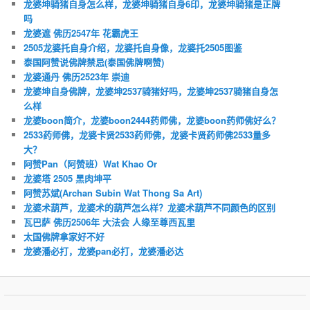
龙婆坤骑猪自身怎么样，龙婆坤骑猪自身6印，龙婆坤骑猪是正牌
吗
龙婆遮 佛历2547年 花霸虎王
2505龙婆托自身介绍，龙婆托自身像，龙婆托2505图鉴
泰国阿赞说佛牌禁忌(泰国佛牌啊赞)
龙婆通丹 佛历2523年 崇迪
龙婆坤自身佛牌，龙婆坤2537骑猪好吗，龙婆坤2537骑猪自身怎
么样
龙婆boon简介，龙婆boon2444药师佛，龙婆boon药师佛好么？
2533药师佛，龙婆卡贤2533药师佛，龙婆卡贤药师佛2533量多
大？
阿赞Pan（阿赞班）Wat Khao Or
龙婆塔 2505 黑肉坤平
阿赞苏斌(Archan Subin Wat Thong Sa Art)
龙婆术葫芦，龙婆术的葫芦怎么样？龙婆术葫芦不同颜色的区别
瓦巴萨 佛历2506年 大法会 人缘至尊西瓦里
太国佛牌拿家好不好
龙婆潘必打，龙婆pan必打，龙婆潘必达