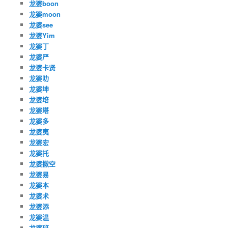
龙婆boon
龙婆moon
龙婆see
龙婆Yim
龙婆丁
龙婆严
龙婆卡贤
龙婆叻
龙婆坤
龙婆培
龙婆塔
龙婆多
龙婆夷
龙婆宏
龙婆托
龙婆撒空
龙婆易
龙婆本
龙婆术
龙婆添
龙婆温
龙婆班