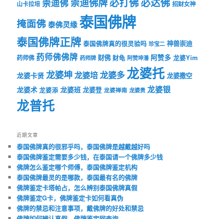
必打佛
必达佛
崇迪佛牌
崇迪佛
山卡拉培
招财女神
泰国佛牌
掩面佛
泰佛灵缘
泰国佛牌正牌
神兽崇迪
泰国佛牌真的很灵验吗
珍宝二
药师佛佛牌
财佛
阿赞多
药师佛
财龟
龙婆Yim
药师牌
阿赞坤潘
龙婆托
龙婆坤
龙婆多
龙婆培
龙婆卡贤
龙婆撒空
龙婆银
龙婆术
龙婆班
龙婆登
龙婆添
龙婆禅南
龙婆贵
龙普托
近期文章
泰国佛牌真的很邪乎吗，泰国佛牌是越戴越好吗
泰国佛牌鉴定需要多少钱，在泰国请一个佛牌多少钱
佛牌怎么鉴定哪个师傅，泰国佛牌鉴定机构
泰国佛牌最灵的是哪款，泰国最有名的佛牌
佛牌鉴定卡塔帕占，怎么辨别泰国佛牌真假
佛牌鉴定G卡，佛牌鉴定卡如何看真伪
佛牌的禁忌和注意事项，戴佛牌的好处和禁忌
佛牌如何辨认真假，佛牌鉴定网查询