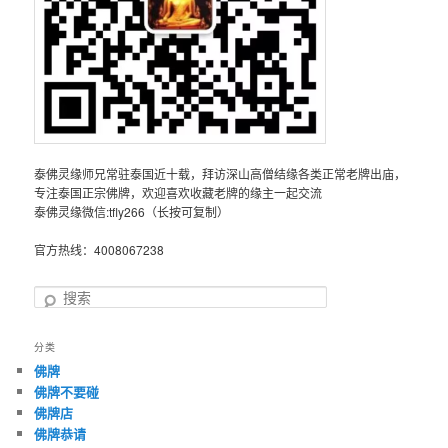
泰佛灵缘师兄常驻泰国近十载，拜访深山高僧结缘各类正常老牌出庙，
专注泰国正宗佛牌，欢迎喜欢收藏老牌的缘主一起交流
泰佛灵缘微信:tfly266（长按可复制）
官方热线：4008067238
搜
索
分类
佛牌
佛牌不要碰
佛牌店
佛牌恭请