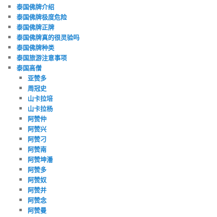
泰国佛牌介绍
泰国佛牌极度危险
泰国佛牌正牌
泰国佛牌真的很灵验吗
泰国佛牌种类
泰国旅游注意事项
泰国高僧
亚赞多
周冠史
山卡拉培
山卡拉杨
阿赞仲
阿赞兴
阿赞刁
阿赞南
阿赞坤潘
阿赞多
阿赞奴
阿赞并
阿赞念
阿赞曼